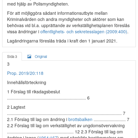
med hjälp av Polismyndigheten.
För att möjliggöra sådant informationsutbyte mellan
Kriminalvården och andra myndigheter och aktörer som kan
behövas vid bl.a. upprättande av verkställighetsplanen föreslås
vissa ändringar i
offentlighets- och sekretesslagen (2009:400)
.
Lagändringarna föreslås träda i kraft den 1 januari 2021.
Sida 3
Original
3
Prop. 2019/20:118
Innehållsförteckning
1 Förslag till riksdagsbeslut
................................................................ 6
2 Lagtext
............................................................................................. 7
2.1 Förslag till lag om ändring i
brottsbalken
.......................... 7
2.2 Förslag till lag om verkställighet av ungdomsövervakning
...................................................... 12 2.3 Förslag till lag om
ändring i lagen (
1964:167
) med särskilda bestämmelser om