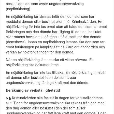
beslut i den del som avser ungdomsövervakning
(nöjdförklaring).
En nöjdförklaring får lämnas inför den domstol som har
meddelat domen eller beslutet eller inför Kriminalvården. En
nöjdförklaring får inte tas emot utan att både den som tar emot
förklaringen och den dömde har tillgång till domen, beslutet
eller rättens bevis om utgången i målet som rör den dömde
(domsbevis). Innan en nöjdförklaring lämnas ska den som tar
emot förklaringen på lämpligt sätt ha klargjort innebörden och
verkan av nöjdförklaringen för den dömde.
När en nöjdförklaring lämnas ska ett vittne närvara. En
nöjdförklaring ska dokumenteras.
En nöjdförklaring får inte tas tillbaka. En nöjdförklaring innebär
att domen eller beslutet i den del som avser
ungdomsövervakning får laga kraft mot den dömde.
Beräkning av verkställighetstid
5 §
Kriminalvården ska fastställa dagen för verkställighetens
slut. Tiden för ungdomsövervakning ska räknas från och med
den dag domen eller beslutet i den del som avser
ungdomsövervakning har fått laga kraft mot den dömde. Tiden