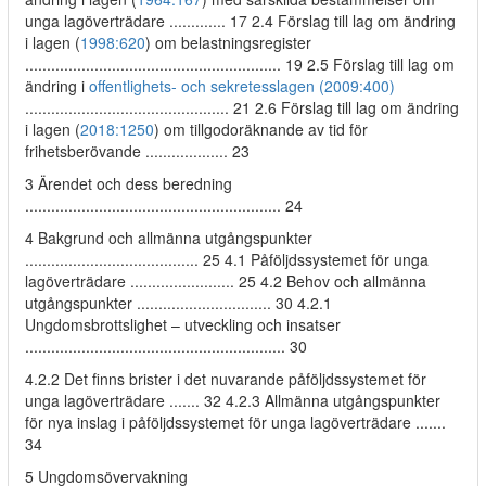
unga lagöverträdare ............. 17 2.4 Förslag till lag om ändring
i lagen (
1998:620
) om belastningsregister
........................................................... 19 2.5 Förslag till lag om
ändring i
offentlighets- och sekretesslagen (2009:400)
............................................... 21 2.6 Förslag till lag om ändring
i lagen (
2018:1250
) om tillgodoräknande av tid för
frihetsberövande ................... 23
3 Ärendet och dess beredning
........................................................... 24
4 Bakgrund och allmänna utgångspunkter
........................................ 25 4.1 Påföljdssystemet för unga
lagöverträdare ........................ 25 4.2 Behov och allmänna
utgångspunkter ............................... 30 4.2.1
Ungdomsbrottslighet – utveckling och insatser
............................................................ 30
4.2.2 Det finns brister i det nuvarande påföljdssystemet för
unga lagöverträdare ....... 32 4.2.3 Allmänna utgångspunkter
för nya inslag i påföljdssystemet för unga lagöverträdare .......
34
5 Ungdomsövervakning