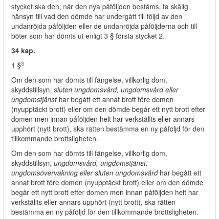
stycket ska den, när den nya påföljden bestäms, ta skälig
hänsyn till vad den dömde har undergått till följd av den
undanröjda påföljden eller de undanröjda påföljderna och till
böter som har dömts ut enligt 3 § första stycket 2.
34 kap.
3
1 §
Om den som har dömts till fängelse, villkorlig dom,
skyddstillsyn,
sluten ungdomsvård, ungdomsvård eller
ungdomstjänst
har begått ett annat brott före domen
(nyupptäckt brott) eller om den dömde begår ett nytt brott efter
domen men innan påföljden helt har verkställts eller annars
upphört (nytt brott), ska rätten bestämma en ny påföljd för den
tillkommande brottsligheten.
Om den som har dömts till fängelse, villkorlig dom,
skyddstillsyn,
ungdomsvård, ungdomstjänst,
ungdomsövervakning eller sluten ungdomsvård
har begått ett
annat brott före domen (nyupptäckt brott) eller om den dömde
begår ett nytt brott efter domen men innan påföljden helt har
verkställts eller annars upphört (nytt brott), ska rätten
bestämma en ny påföljd för den tillkommande brottsligheten.