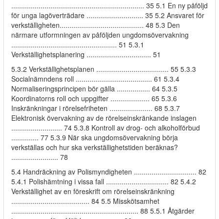
.................................................................... 35 5.1 En ny påföljd
för unga lagöverträdare ............................. 35 5.2 Ansvaret för
verkställigheten........................................... 48 5.3 Den
närmare utformningen av påföljden ungdomsövervakning
...................................................... 51 5.3.1
Verkställighetsplanering ................................. 51
5.3.2 Verkställighetsplanen ..................................... 55 5.3.3
Socialnämndens roll ....................................... 61 5.3.4
Normaliseringsprincipen bör gälla ................. 64 5.3.5
Koordinatorns roll och uppgifter .................... 65 5.3.6
Inskränkningar i rörelsefriheten ...................... 68 5.3.7
Elektronisk övervakning av de rörelseinskränkande inslagen
.......................... 74 5.3.8 Kontroll av drog- och alkoholförbud
.............. 77 5.3.9 När ska ungdomsövervakning börja
verkställas och hur ska verkställighetstiden beräknas?
........................ 78
5.4 Handräckning av Polismyndigheten ................................ 82
5.4.1 Polishämtning i vissa fall ................................ 82 5.4.2
Verkställighet av en föreskrift om rörelseinskränkning
........................................ 84 5.5 Misskötsamhet
................................................................. 88 5.5.1 Åtgärder