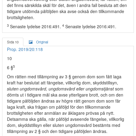
det finns särskilda skäl för det, även i andra fall besluta att den
tidigare utdömda påföljden ska avse också den tillkommande
brottsligheten.
3
4
Senaste lydelse 2016:491.
Senaste lydelse 2016:491.
Sida 10
Original
Prop. 2019/20:118
10
5
6 §
Om rätten med tillämpning av 3 § genom dom som fått laga
kraft har beslutat att fängelse, villkorlig dom, skyddstillsyn,
sluten ungdomsvård, ungdomsvård eller ungdomstjänst
som
dömts ut i tidigare mål ska avse ytterligare brott, och om den
tidigare påföljden ändras av högre rätt genom dom som får
laga kraft, ska frågan om påföljd för den tillkommande
brottsligheten efter anmälan av åklagare prövas på nytt.
Detsamma ska gälla, när påföljd avseende fängelse, villkorlig
dom, skyddstillsyn eller sluten ungdomsvård bestämts med
tillämpning av 2 § och den tidigare påföljden ändras.