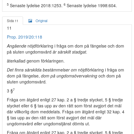
5
6
Senaste lydelse 2018:1253.
Senaste lydelse 1998:604.
Sida 11
Original
11
Prop. 2019/20:118
Angående
nöjdförklaring i fråga om dom på fängelse och dom
på sluten ungdomsvård
är särskilt stadgat.
återkallad genom förklaringen.
Det finns särskilda bestämmelser om
nöjdförklaring i fråga om
dom på fängelse,
dom på ungdomsövervakning
och dom på
sluten ungdomsvård
.
7
3 §
Fråga om åtgärd enligt 27 kap. 2 a § tredje stycket, 5 § tredje
stycket eller 6 § tas upp av den rätt som först avgjort det mål
där villkorlig dom meddelats. Fråga om åtgärd enligt 32 kap. 4
§ tas upp av den rätt som först avgjort det mål där
ungdomsvård
eller
ungdomstjänst dömts ut.
Fråga om åtgärd enligt 27 kap. 2 a § tredje stycket, 5 § tredje