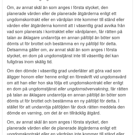
Om, av annat skäl än som anges i första stycket, den
planerade vården eller de planerade åtgärderna enligt ett
ungdomskontrakt eller en vårdplan inte kommer till stånd eller
vården eller åtgärderna kommit att i väsentlig grad avvika från
vad som planerats i kontraktet eller vårdplanen, får rätten på
talan av åklagare undanröja en annan påföljd än böter som
dömts ut för brottet och bestämma en ny påföljd för detta.
Detsamma gäller om, av annat skäl än som anges i första
stycket, en dom på ungdomstjänst inte till väsentlig del kan
fullgöras inom skälig tid
.
Om den dömde i väsentlig grad underlåter att göra vad som
åligger honom eller henne enligt en föreskrift vid ungdomsvård
om att han eller hon ska följa ett ungdomskontrakt eller enligt
en dom på ungdomstjänst
eller ungdomsövervakning
, får rätten
på talan av åklagare undanröja en annan påföljd än böter som
dömts ut för brottet och bestämma en ny påföljd för detta. I
stället för att undanröja påföljden får dock rätten meddela den
dömde en varning, om det är en tillräcklig åtgärd.
Om, av annat skäl än som anges i första stycket, den
planerade vården eller de planerade åtgärderna enligt ett
ungdomskontrakt eller en vårdplan inte kommer till stånd eller