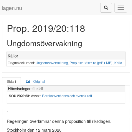
lagen.nu
Toggl
naviga
Prop. 2019/20:118
Ungdomsövervakning
Källor
Originaldokument:
Ungdomsövervakning, Prop. 2019/20:118 (pdf 1 MB)
,
Källa
Sida 1
Original
Hänvisningar till sid1
SOU 2020:63:
Avsnitt
Barnkonventionen och svensk rätt
1
Regeringen överlämnar denna proposition till riksdagen.
Stockholm den 12 mars 2020