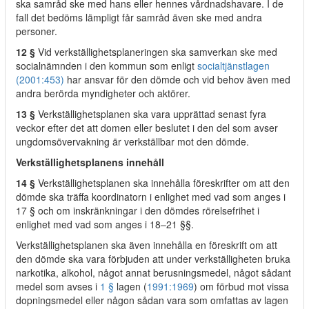
ska samråd ske med hans eller hennes vårdnadshavare. I de
fall det bedöms lämpligt får samråd även ske med andra
personer.
12 §
Vid verkställighetsplaneringen ska samverkan ske med
socialnämnden i den kommun som enligt
socialtjänstlagen
(2001:453)
har ansvar för den dömde och vid behov även med
andra berörda myndigheter och aktörer.
13 §
Verkställighetsplanen ska vara upprättad senast fyra
veckor efter det att domen eller beslutet i den del som avser
ungdomsövervakning är verkställbar mot den dömde.
Verkställighetsplanens innehåll
14 §
Verkställighetsplanen ska innehålla föreskrifter om att den
dömde ska träffa koordinatorn i enlighet med vad som anges i
17 § och om inskränkningar i den dömdes rörelsefrihet i
enlighet med vad som anges i 18–21 §§.
Verkställighetsplanen ska även innehålla en föreskrift om att
den dömde ska vara förbjuden att under verkställigheten bruka
narkotika, alkohol, något annat berusningsmedel, något sådant
medel som avses i
1 §
lagen (
1991:1969
) om förbud mot vissa
dopningsmedel eller någon sådan vara som omfattas av lagen