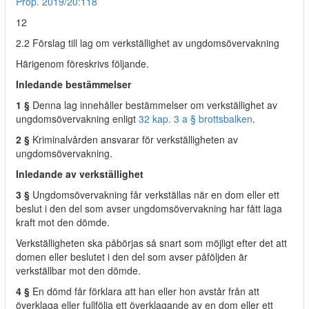
Prop. 2019/20:118
12
2.2 Förslag till lag om verkställighet av ungdomsövervakning
Härigenom föreskrivs följande.
Inledande bestämmelser
1 §
Denna lag innehåller bestämmelser om verkställighet av
ungdomsövervakning enligt
32 kap. 3 a § brottsbalken
.
2 §
Kriminalvården ansvarar för verkställigheten av
ungdomsövervakning.
Inledande av verkställighet
3 §
Ungdomsövervakning får verkställas när en dom eller ett
beslut i den del som avser ungdomsövervakning har fått laga
kraft mot den dömde.
Verkställigheten ska påbörjas så snart som möjligt efter det att
domen eller beslutet i den del som avser påföljden är
verkställbar mot den dömde.
4 §
En dömd får förklara att han eller hon avstår från att
överklaga eller fullfölja ett överklagande av en dom eller ett