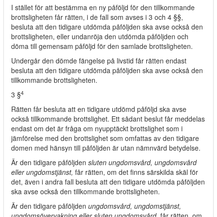
I stället för att bestämma en ny påföljd för den tillkommande
brottsligheten får rätten, i de fall som avses i 3 och 4 §§,
besluta att den tidigare utdömda påföljden ska avse också den
brottsligheten, eller undanröja den utdömda påföljden och
döma till gemensam påföljd för den samlade brottsligheten.
Undergår den dömde fängelse på livstid får rätten endast
besluta att den tidigare utdömda påföljden ska avse också den
tillkommande brottsligheten.
4
3 §
Rätten får besluta att en tidigare utdömd påföljd ska avse
också tillkommande brottslighet. Ett sådant beslut får meddelas
endast om det är fråga om nyupptäckt brottslighet som i
jämförelse med den brottslighet som omfattas av den tidigare
domen med hänsyn till påföljden är utan nämnvärd betydelse.
Är den tidigare påföljden
sluten ungdomsvård, ungdomsvård
eller ungdomstjänst,
får rätten, om det finns särskilda skäl för
det, även i andra fall besluta att den tidigare utdömda påföljden
ska avse också den tillkommande brottsligheten.
Är den tidigare påföljden
ungdomsvård, ungdomstjänst,
ungdomsövervakning eller sluten ungdomsvård,
får rätten, om