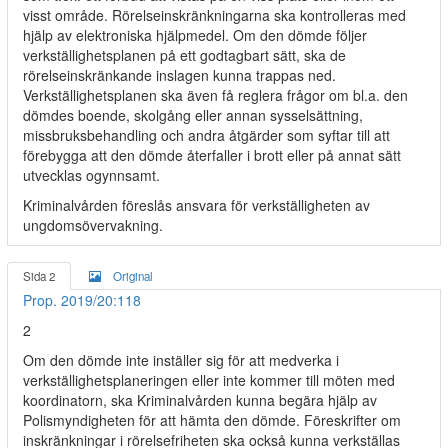
visst område. Rörelseinskränkningarna ska kontrolleras med
hjälp av elektroniska hjälpmedel. Om den dömde följer
verkställighetsplanen på ett godtagbart sätt, ska de
rörelseinskränkande inslagen kunna trappas ned.
Verkställighetsplanen ska även få reglera frågor om bl.a. den
dömdes boende, skolgång eller annan sysselsättning,
missbruksbehandling och andra åtgärder som syftar till att
förebygga att den dömde återfaller i brott eller på annat sätt
utvecklas ogynnsamt.
Kriminalvården föreslås ansvara för verkställigheten av
ungdomsövervakning.
Sida 2
Original
Prop. 2019/20:118
2
Om den dömde inte inställer sig för att medverka i
verkställighetsplaneringen eller inte kommer till möten med
koordinatorn, ska Kriminalvården kunna begära hjälp av
Polismyndigheten för att hämta den dömde. Föreskrifter om
inskränkningar i rörelsefriheten ska också kunna verkställas