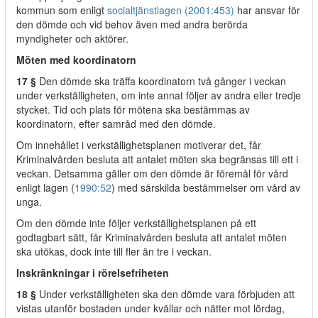
kommun som enligt
socialtjänstlagen (2001:453)
har ansvar för
den dömde och vid behov även med andra berörda
myndigheter och aktörer.
Möten med koordinatorn
17 §
Den dömde ska träffa koordinatorn två gånger i veckan
under verkställigheten, om inte annat följer av andra eller tredje
stycket. Tid och plats för mötena ska bestämmas av
koordinatorn, efter samråd med den dömde.
Om innehållet i verkställighetsplanen motiverar det, får
Kriminalvården besluta att antalet möten ska begränsas till ett i
veckan. Detsamma gäller om den dömde är föremål för vård
enligt lagen (
1990:52
) med särskilda bestämmelser om vård av
unga.
Om den dömde inte följer verkställighetsplanen på ett
godtagbart sätt, får Kriminalvården besluta att antalet möten
ska utökas, dock inte till fler än tre i veckan.
Inskränkningar i rörelsefriheten
18 §
Under verkställigheten ska den dömde vara förbjuden att
vistas utanför bostaden under kvällar och nätter mot lördag,