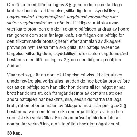
Om rätten med tillämpning av 3 § genom dom som fått laga
kraft har beslutat att fängelse, villkorlig dom, skyddstillsyn,
ungdomsvård, ungdomstjänst, ungdomsövervakning eller
sluten ungdomsvård
som dömts ut i tidigare mål ska avse
ytterligare brott, och om den tidigare påföljden ändras av högre
rätt genom dom som får laga kraft, ska frågan om påföljd för
den tillkommande brottsligheten efter anmälan av åklagare
prövas på nytt. Detsamma ska gälla, när påföljd avseende
fängelse, villkorlig dom, skyddstillsyn eller sluten ungdomsvård
bestämts med tillämpning av 2 § och den tidigare påföljden
ändras.
Visar det sig, när en dom på fängelse på viss tid eller sluten
ungdomsvård ska verkställas, att den dömde begått brottet före
det att en påföljd som han eller hon dömts till för något annat
brott har dömts ut, och framgår det inte av domarna att den
andra påföljden har beaktats, ska, sedan domarna fått laga
kraft, rätten efter anmälan av åklagare med tillämpning av 2 §
bestämma vad den dömde ska undergå till följd av den dom
som sist ska verkställas. En sådan prövning hindrar inte att
domen får verkställas, om inte rätten beslutar något annat.
38 kap.