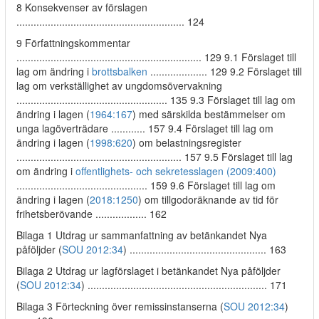
8 Konsekvenser av förslagen
........................................................... 124
9 Författningskommentar
................................................................. 129 9.1 Förslaget till
lag om ändring i
brottsbalken
.................... 129 9.2 Förslaget till
lag om verkställighet av ungdomsövervakning
..................................................... 135 9.3 Förslaget till lag om
ändring i lagen (
1964:167
) med särskilda bestämmelser om
unga lagöverträdare ............ 157 9.4 Förslaget till lag om
ändring i lagen (
1998:620
) om belastningsregister
.......................................................... 157 9.5 Förslaget till lag
om ändring i
offentlighets- och sekretesslagen (2009:400)
.............................................. 159 9.6 Förslaget till lag om
ändring i lagen (
2018:1250
) om tillgodoräknande av tid för
frihetsberövande .................. 162
Bilaga 1 Utdrag ur sammanfattning av betänkandet Nya
påföljder (
SOU 2012:34
) ................................................ 163
Bilaga 2 Utdrag ur lagförslaget i betänkandet Nya påföljder
(
SOU 2012:34
) ............................................................... 171
Bilaga 3 Förteckning över remissinstanserna (
SOU 2012:34
)