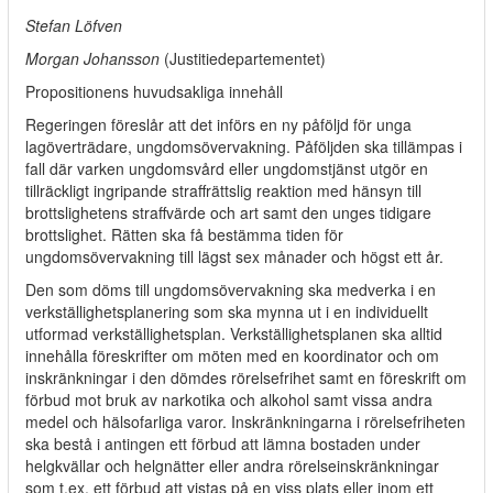
Stefan Löfven
Morgan Johansson
(Justitiedepartementet)
Propositionens huvudsakliga innehåll
Regeringen föreslår att det införs en ny påföljd för unga
lagöverträdare, ungdomsövervakning. Påföljden ska tillämpas i
fall där varken ungdomsvård eller ungdomstjänst utgör en
tillräckligt ingripande straffrättslig reaktion med hänsyn till
brottslighetens straffvärde och art samt den unges tidigare
brottslighet. Rätten ska få bestämma tiden för
ungdomsövervakning till lägst sex månader och högst ett år.
Den som döms till ungdomsövervakning ska medverka i en
verkställighetsplanering som ska mynna ut i en individuellt
utformad verkställighetsplan. Verkställighetsplanen ska alltid
innehålla föreskrifter om möten med en koordinator och om
inskränkningar i den dömdes rörelsefrihet samt en föreskrift om
förbud mot bruk av narkotika och alkohol samt vissa andra
medel och hälsofarliga varor. Inskränkningarna i rörelsefriheten
ska bestå i antingen ett förbud att lämna bostaden under
helgkvällar och helgnätter eller andra rörelseinskränkningar
som t.ex. ett förbud att vistas på en viss plats eller inom ett