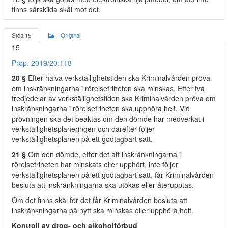
finns särskilda skäl mot det.
Sida 15
Original
15
Prop. 2019/20:118
20 §
Efter halva verkställighetstiden ska Kriminalvården pröva
om inskränkningarna i rörelsefriheten ska minskas. Efter två
tredjedelar av verkställighetstiden ska Kriminalvården pröva om
inskränkningarna i rörelsefriheten ska upphöra helt. Vid
prövningen ska det beaktas om den dömde har medverkat i
verkställighetsplaneringen och därefter följer
verkställighetsplanen på ett godtagbart sätt.
21 §
Om den dömde, efter det att inskränkningarna i
rörelsefriheten har minskats eller upphört, inte följer
verkställighetsplanen på ett godtagbart sätt, får Kriminalvården
besluta att inskränkningarna ska utökas eller återupptas.
Om det finns skäl för det får Kriminalvården besluta att
inskränkningarna på nytt ska minskas eller upphöra helt.
Kontroll av drog- och alkoholförbud