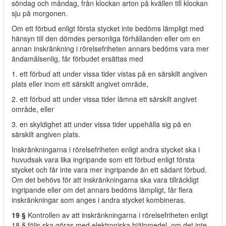
söndag och måndag, från klockan arton på kvällen till klockan
sju på morgonen.
Om ett förbud enligt första stycket inte bedöms lämpligt med
hänsyn till den dömdes personliga förhållanden eller om en
annan inskränkning i rörelsefriheten annars bedöms vara mer
ändamålsenlig, får förbudet ersättas med
1. ett förbud att under vissa tider vistas på en särskilt angiven
plats eller inom ett särskilt angivet område,
2. ett förbud att under vissa tider lämna ett särskilt angivet
område, eller
3. en skyldighet att under vissa tider uppehålla sig på en
särskilt angiven plats.
Inskränkningarna i rörelsefriheten enligt andra stycket ska i
huvudsak vara lika ingripande som ett förbud enligt första
stycket och får inte vara mer ingripande än ett sådant förbud.
Om det behövs för att inskränkningarna ska vara tillräckligt
ingripande eller om det annars bedöms lämpligt, får flera
inskränkningar som anges i andra stycket kombineras.
19 §
Kontrollen av att inskränkningarna i rörelsefriheten enligt
18 § följs ska göras med elektroniska hjälpmedel, om det inte