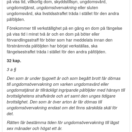
på viss tid, villkorlig dom, skyddstillsyn, ungdomsvård,
ungdomstjänst,
ungdomsövervakning
eller sluten
ungdomsvård, ska livstidsstraffet träda i stället för den andra
påföljden.
Förekommer till verkställighet på en gång en dom på fängelse
på viss tid i minst två år och en dom på böter eller
förvandlingsstraff för böter som har meddelats innan den
förstnämnda påföljden har börjat verkställas, ska
fängelsestraffet träda i stället för den andra påföljden.
32 kap.
3 a §
Den som är under tjugoett år och som begått brott får dömas
till ungdomsövervakning om varken ungdomsvård eller
ungdomstjänst är tillräckligt ingripande påföljder med hänsyn till
brottslighetens straffvärde och art samt den unges tidigare
brottslighet. Den som är över arton år får dömas till
ungdomsövervakning endast om det finns särskilda skäl för
det.
Rätten får bestämma tiden för ungdomsövervakning till lägst
sex månader och högst ett år.