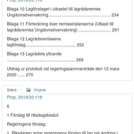
Bilaga 10 Lagförslaget i utkastet till lagrådsremiss
Ungdomsövervakning.................................................... 234
Bilaga 11 Förteckning över remissinstanserna (Utkast till
lagrådsremiss Ungdomsövervakning) ........................... 251
Bilaga 12 Lagrådsremissens
lagförslag.......................................... 252
Bilaga 13 Lagrådets yttrande
......................................................... 269
Utdrag ur protokoll vid regeringssammanträde den 12 mars
2020 ...... 270
Sida 6
Original
Prop. 2019/20:118
6
1 Förslag till riksdagsbeslut
Regeringens förslag:
1. Riksdagen antar regeringens förslag till lag om ändring i