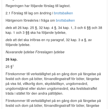
Regeringen har följande förslag till lagtext.
2.1 Förslag till lag om ändring i
brottsbalken
Härigenom föreskrivs i fråga om
brottsbalken
dels
att 26 kap. 25 §, 32 kap. 4 §, 34 kap. 1, 3 och 6 §§ och 38
kap. 1 och 3 §§ ska ha följande lydelse,
dels
att det ska införas en ny paragraf, 32 kap. 3 a §, av
följande lydelse.
Nuvarande lydelse Föreslagen lydelse
26 kap.
1
25 §
Förekommer till verkställighet på en gång dom på fängelse på
livstid och dom på böter, förvandlingsstraff för böter, fängelse
på viss tid, villkorlig dom, skyddstillsyn, ungdomsvård,
ungdomstjänst eller sluten ungdomsvård, ska livstidsstraffet
träda i stället för den andra påföljden.
Förekommer till verkställighet på en gång dom på fängelse på
livstid och dom på böter, förvandlingsstraff för böter, fängelse