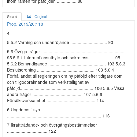
inom ramen för påföljden ................ 88
Sida 4
Original
Prop. 2019/20:118
4
5.5.2 Varning och undanröjande .............................. 90
5.6 Övriga frågor ....................................................................
95 5.6.1 Informationsutbyte och sekretess .................... 95
5.6.2 Bemyndigande ............................................... 103 5.6.3
Beslutsordning ............................................... 103 5.6.4
Förhållandet till regleringen om ny påföljd efter tidigare dom
och tillgodoräknande som verkställighet av
påföljd............................................................ 106 5.6.5 Vissa
andra frågor ......................................... 107 5.6.6
Försöksverksamhet ........................................ 114
6 Ungdomstillsyn
............................................................................. 116
7 Ikraftträdande- och övergångsbestämmelser
................................. 122