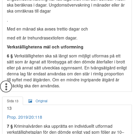
ska beräknas i dagar. Ungdomsövervakning i månader eller år
ska omräknas till dagar
.
Med en månad ska avses trettio dagar och
med ett år trehundrasextiofem dagar.
Verkställighetens mål och utformning
6 §
Verkställigheten ska så långt som möjligt utformas på ett
sätt som är ägnat att förebygga att den dömde återfaller i brott
eller på annat sätt utvecklas ogynnsamt. En tvångsåtgärd enligt
denna lag får endast användas om den står i rimlig proportion
till syftet med åtgärden. Om en mindre ingripande åtgärd är
tillräcklig ska den användas.
Sida 13
Original
13
Prop. 2019/20:118
7 §
Kriminalvården ska upprätta en individuellt utformad
verkställighetsplan för den dömde enligt vad som följer av 10‒