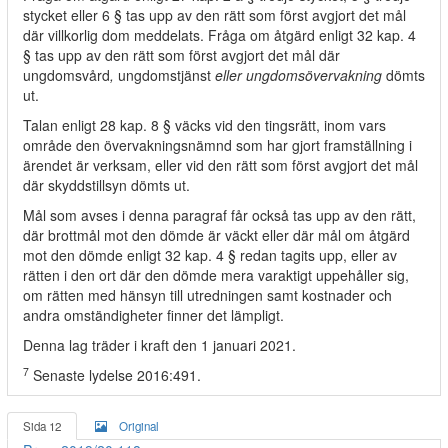
stycket eller 6 § tas upp av den rätt som först avgjort det mål
där villkorlig dom meddelats. Fråga om åtgärd enligt 32 kap. 4
§ tas upp av den rätt som först avgjort det mål där
ungdomsvård
,
ungdomstjänst
eller ungdomsövervakning
dömts
ut.
Talan enligt 28 kap. 8 § väcks vid den tingsrätt, inom vars
område den övervakningsnämnd som har gjort framställning i
ärendet är verksam, eller vid den rätt som först avgjort det mål
där skyddstillsyn dömts ut.
Mål som avses i denna paragraf får också tas upp av den rätt,
där brottmål mot den dömde är väckt eller där mål om åtgärd
mot den dömde enligt 32 kap. 4 § redan tagits upp, eller av
rätten i den ort där den dömde mera varaktigt uppehåller sig,
om rätten med hänsyn till utredningen samt kostnader och
andra omständigheter finner det lämpligt.
Denna lag träder i kraft den 1 januari 2021.
7
Senaste lydelse 2016:491.
Sida 12
Original