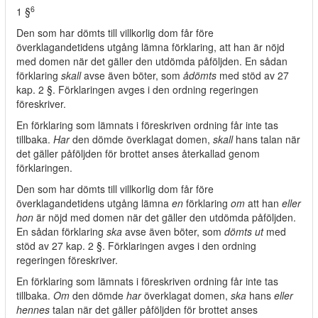
6
1 §
Den som har dömts till villkorlig dom får före
överklagandetidens utgång lämna förklaring, att han är nöjd
med domen när det gäller den utdömda påföljden. En sådan
förklaring
skall
avse även böter, som
ådömts
med stöd av 27
kap. 2 §. Förklaringen avges i den ordning regeringen
föreskriver.
En förklaring som lämnats i föreskriven ordning får inte tas
tillbaka.
Har
den dömde överklagat domen,
skall
hans talan när
det gäller påföljden för brottet anses återkallad genom
förklaringen.
Den som har dömts till villkorlig dom får före
överklagandetidens utgång lämna
en
förklaring
om
att han
eller
hon
är nöjd med domen när det gäller den utdömda påföljden.
En sådan förklaring
ska
avse även böter, som
dömts ut
med
stöd av 27 kap. 2 §. Förklaringen avges i den ordning
regeringen föreskriver.
En förklaring som lämnats i föreskriven ordning får inte tas
tillbaka.
Om
den dömde
har
överklagat domen,
ska
hans
eller
hennes
talan när det gäller påföljden för brottet anses