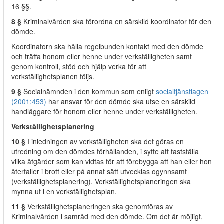
16 §§.
8 §
Kriminalvården ska förordna en särskild koordinator för den
dömde.
Koordinatorn ska hålla regelbunden kontakt med den dömde
och träffa honom eller henne under verkställigheten samt
genom kontroll, stöd och hjälp verka för att
verkställighetsplanen följs.
9 §
Socialnämnden i den kommun som enligt
socialtjänstlagen
(2001:453)
har ansvar för den dömde ska utse en särskild
handläggare för honom eller henne under verkställigheten.
Verkställighetsplanering
10 §
I inledningen av verkställigheten ska det göras en
utredning om den dömdes förhållanden, i syfte att fastställa
vilka åtgärder som kan vidtas för att förebygga att han eller hon
återfaller i brott eller på annat sätt utvecklas ogynnsamt
(verkställighetsplanering). Verkställighetsplaneringen ska
mynna ut i en verkställighetsplan.
11 §
Verkställighetsplaneringen ska genomföras av
Kriminalvården i samråd med den dömde. Om det är möjligt,