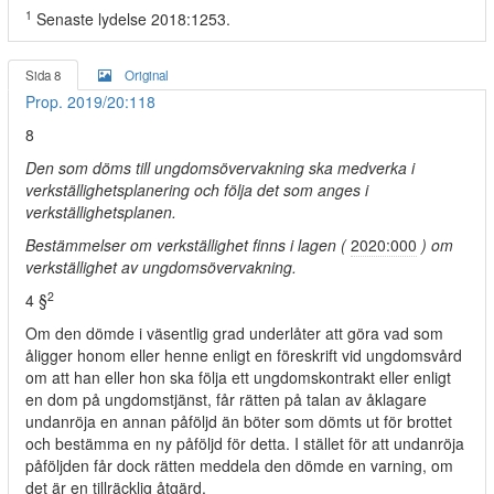
1
Senaste lydelse 2018:1253.
Sida 8
Original
Prop. 2019/20:118
8
Den som döms till ungdomsövervakning ska medverka i
verkställighetsplanering och följa det som anges i
verkställighetsplanen.
Bestämmelser om verkställighet finns i lagen (
2020:000
) om
verkställighet av ungdomsövervakning.
2
4 §
Om den dömde i väsentlig grad underlåter att göra vad som
åligger honom eller henne enligt en föreskrift vid ungdomsvård
om att han eller hon ska följa ett ungdomskontrakt eller enligt
en dom på ungdomstjänst, får rätten på talan av åklagare
undanröja en annan påföljd än böter som dömts ut för brottet
och bestämma en ny påföljd för detta. I stället för att undanröja
påföljden får dock rätten meddela den dömde en varning, om
det är en tillräcklig åtgärd.