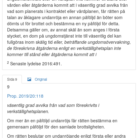
vården eller åtgärderna kommit att i väsentlig grad avvika från
vad som planerats i kontraktet eller vårdplanen, får rätten på
talan av åklagare undanröja en annan påföljd än böter som
dömts ut för brottet och bestämma en ny påföljd för detta.
Detsamma gäller om, av annat skäl än som anges i första
stycket, en dom på ungdomstjänst inte till väsentlig del kan
fullgöras inom skälig tid
eller, beträffande ungdomsövervakning,
de föreskrivna åtgärderna enligt en verkställighetsplan inte
kommer till stånd eller åtgärderna kommit att i
2
Senaste lydelse 2016:491.
Sida 9
Original
9
Prop. 2019/20:118
väsentlig grad avvika från vad som föreskrivits i
verkställighetsplanen.
Om mer än en påföljd undanröjs får rätten bestämma en
gemensam påföljd för den samlade brottsligheten.
Om rätten beslutar om undanröjande enligt första eller andra