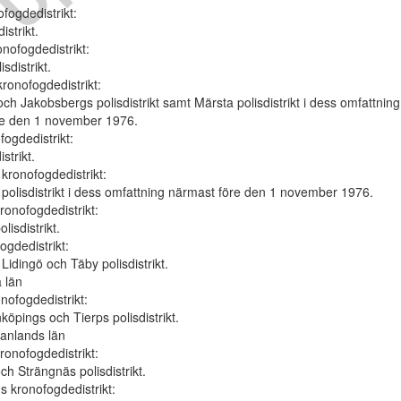
fogdedistrikt:
istrikt.
onofogdedistrikt:
isdistrikt.
kronofogdedistrikt:
ch Jakobsbergs polisdistrikt samt Märsta polisdistrikt i dess omfattning
re den 1 november 1976.
fogdedistrikt:
strikt.
kronofogdedistrikt:
polisdistrikt i dess omfattning närmast före den 1 november 1976.
ronofogdedistrikt:
lisdistrikt.
ogdedistrikt:
Lidingö och Täby polisdistrikt.
 län
nofogdedistrikt:
öpings och Tierps polisdistrikt.
anlands län
ronofogdedistrikt:
ch Strängnäs polisdistrikt.
s kronofogdedistrikt: