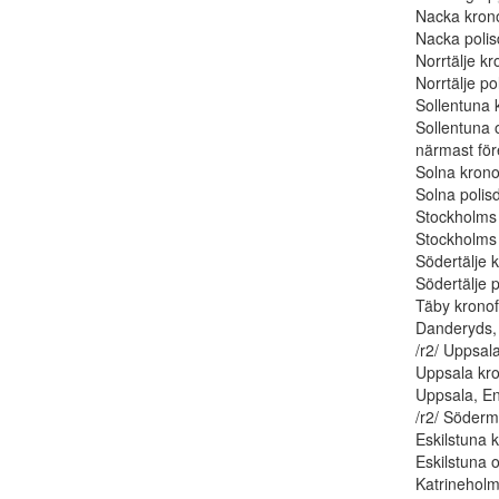
Nacka krono
Nacka polisd
Norrtälje kr
Norrtälje pol
Sollentuna 
Sollentuna o
närmast fö
Solna krono
Solna polisdi
Stockholms 
Stockholms 
Södertälje k
Södertälje po
Täby kronof
Danderyds, 
/r2/ Uppsala
Uppsala kro
Uppsala, Enk
/r2/ Söderm
Eskilstuna k
Eskilstuna o
Katrineholm