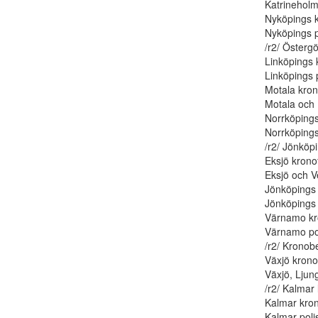
Katrineholms
Nyköpings k
Nyköpings po
/r2/ Östergö
Linköpings 
Linköpings p
Motala kron
Motala och M
Norrköpings
Norrköpings 
/r2/ Jönköp
Eksjö kronof
Eksjö och Ve
Jönköpings 
Jönköpings p
Värnamo kro
Värnamo poli
/r2/ Kronob
Växjö kronof
Växjö, Ljung
/r2/ Kalmar 
Kalmar kron
Kalmar polis