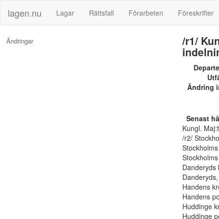
lagen.nu
Lagar
Rättsfall
Förarbeten
Föreskrifter
/r1/ Ku
Ändringar
indelni
Depart
Utf
Ändring i
Senast h
Kungl. Maj:t
/r2/ Stockh
Stockholms 
Stockholms p
Danderyds k
Danderyds, 
Handens kro
Handens poli
Huddinge kr
Huddinge pol