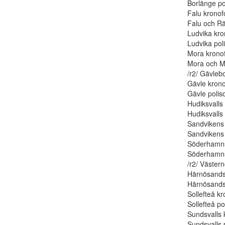
Borlänge pol
Falu kronofo
Falu och Rät
Ludvika kro
Ludvika poli
Mora kronof
Mora och Ma
/r2/ Gävleb
Gävle krono
Gävle polisdi
Hudiksvalls 
Hudiksvalls 
Sandvikens 
Sandvikens p
Söderhamns 
Söderhamns 
/r2/ Västern
Härnösands 
Härnösands 
Sollefteå kr
Sollefteå pol
Sundsvalls 
Sundsvalls p