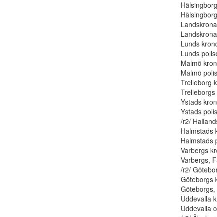
Hälsingborg
Hälsingborgs
Landskrona 
Landskrona p
Lunds krono
Lunds polisd
Malmö krono
Malmö polis
Trelleborg k
Trelleborgs
Ystads kron
Ystads polisd
/r2/ Halland
Halmstads k
Halmstads po
Varbergs kr
Varbergs, F
/r2/ Götebo
Göteborgs k
Göteborgs, 
Uddevalla k
Uddevalla o