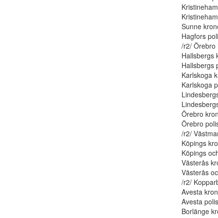
Kristineham
Kristinehamn
Sunne krono
Hagfors poli
/r2/ Örebro 
Hallsbergs 
Hallsbergs p
Karlskoga k
Karlskoga po
Lindesbergs
Lindesbergs 
Örebro kron
Örebro polis
/r2/ Västma
Köpings kro
Köpings och 
Västerås kr
Västerås och
/r2/ Koppar
Avesta kron
Avesta polisd
Borlänge kr