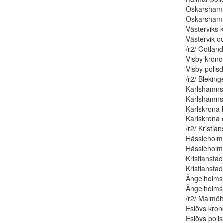
Oskarshamns
Oskarshamns
Västerviks k
Västervik oc
/r2/ Gotland
Visby kronof
Visby polisdi
/r2/ Bleking
Karlshamns 
Karlshamns p
Karlskrona 
Karlskrona 
/r2/ Kristia
Hässleholms
Hässleholms 
Kristianstad
Kristianstad
Ängelholms 
Ängelholms p
/r2/ Malmöh
Eslövs krono
Eslövs polisd