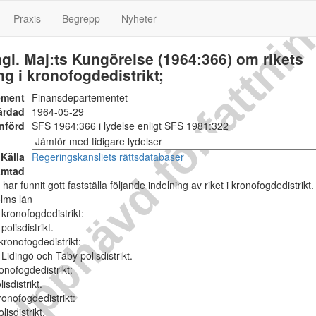
Upphävd författni
Praxis
Begrepp
Nyheter
ngl. Maj:ts Kungörelse (1964:366) om rikets
ng i kronofogdedistrikt;
ement
Finansdepartementet
ärdad
1964-05-29
nförd
SFS 1964:366 i lydelse enligt SFS 1981:322
Källa
Regeringskansliets rättsdatabaser
ämtad
 har funnit gott fastställa följande indelning av riket i kronofogdedistrikt.
olms län
kronofogdedistrikt:
olisdistrikt.
ronofogdedistrikt:
Lidingö och Täby polisdistrikt.
nofogdedistrikt:
sdistrikt.
onofogdedistrikt:
isdistrikt.