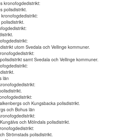
s kronofogdedistrikt:
 polisdistrikt.
kronofogdedistrikt:
olisdistrikt.
fogdedistrikt:
istrikt.
fogdedistrikt:
distrikt utom Svedala och Vellinge kommuner.
ronofogdedistrikt:
 polisdistrikt samt Svedala och Vellinge kommuner.
ofogdedistrikt:
istrikt.
s län
ronofogdedistrikt:
lisdistrikt.
onofogdedistrikt:
alkenbergs och Kungsbacka polisdistrikt.
rgs och Bohus län
ronofogdedistrikt:
Kungälvs och Mölndals polisdistrikt.
ronofogdedistrikt:
ch Strömstads polisdistrikt.