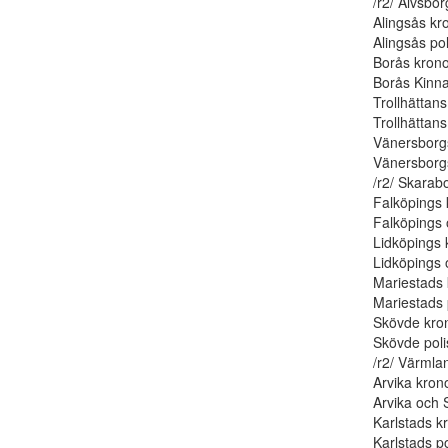
/r2/ Älvsbor
Alingsås kro
Alingsås poli
Borås krono
Borås Kinna
Trollhättans
Trollhättans 
Vänersborgs
Vänersborgs
/r2/ Skarab
Falköpings 
Falköpings 
Lidköpings 
Lidköpings o
Mariestads 
Mariestads p
Skövde kron
Skövde polis
/r2/ Värmla
Arvika krono
Arvika och Sä
Karlstads kr
Karlstads pol