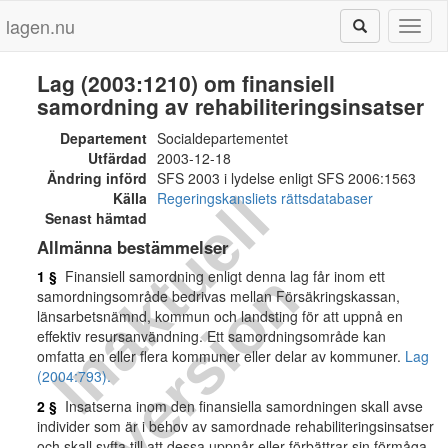
lagen.nu
Toggl
naviga
Lag (2003:1210) om finansiell
samordning av rehabiliteringsinsatser
Departement
Socialdepartementet
Utfärdad
2003-12-18
Ändring införd
SFS 2003 i lydelse enligt SFS 2006:1563
I
n
a
k
t
u
e
l
l
v
e
r
s
i
o
Källa
Regeringskansliets rättsdatabaser
Senast hämtad
Allmänna bestämmelser
n
1 §
Finansiell samordning enligt denna lag får inom ett
samordningsområde bedrivas mellan Försäkringskassan,
länsarbetsnämnd, kommun och landsting för att uppnå en
effektiv resursanvändning. Ett samordningsområde kan
omfatta en eller flera kommuner eller delar av kommuner.
Lag
(2004:793).
2 §
Insatserna inom den finansiella samordningen skall avse
individer som är i behov av samordnade rehabiliteringsinsatser
och skall syfta till att dessa uppnår eller förbättrar sin förmåga