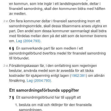
en kommun, som inte ingår i ett landstingsområde, deltar i
finansiell samordning, skall den kommunen bidra med hälften
av medlen.
Om flera kommuner deltar i finansiell samordning inom ett
samordningsområde, skall dessa tillsammans anses utgöra en
part. Den andel som dessa kommuner sammanlagt skall bidra
med fördelas mellan dem på det sätt som de kommer överens
om.
Lag (2004:793).
6 §
En samverkande part får som medlem i ett
samordningsförbund överföra medel för finansiell samordning
till förbundet.
Försäkringskassan får, i den omfattning som regeringen
beslutar, använda medel som är avsedda för att täcka
kostnader för sjukpenning enligt lagen (
1962:381
) om allmän
försäkring.
Lag (2004:793).
Ett samordningsförbunds uppgifter
7 §
Ett samordningsförbund har till uppgift att
besluta om mål och riktlinjer för den finansiella
samordningen,