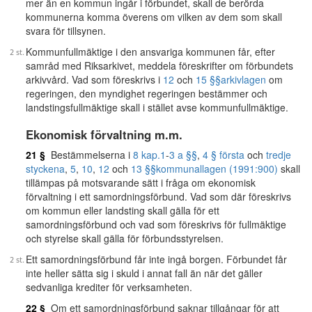
mer än en kommun ingår i förbundet, skall de berörda
kommunerna komma överens om vilken av dem som skall
svara för tillsynen.
Kommunfullmäktige i den ansvariga kommunen får, efter
samråd med Riksarkivet, meddela föreskrifter om förbundets
arkivvård. Vad som föreskrivs i
12
och
15 §§
arkivlagen
om
regeringen, den myndighet regeringen bestämmer och
landstingsfullmäktige skall i stället avse kommunfullmäktige.
Ekonomisk förvaltning m.m.
21 §
Bestämmelserna i
8 kap.
1
-
3 a §§
,
4 § första
och
tredje
styckena
,
5
,
10
,
12
och
13 §§
kommunallagen (1991:900)
skall
tillämpas på motsvarande sätt i fråga om ekonomisk
förvaltning i ett samordningsförbund. Vad som där föreskrivs
om kommun eller landsting skall gälla för ett
samordningsförbund och vad som föreskrivs för fullmäktige
och styrelse skall gälla för förbundsstyrelsen.
Ett samordningsförbund får inte ingå borgen. Förbundet får
inte heller sätta sig i skuld i annat fall än när det gäller
sedvanliga krediter för verksamheten.
22 §
Om ett samordningsförbund saknar tillgångar för att