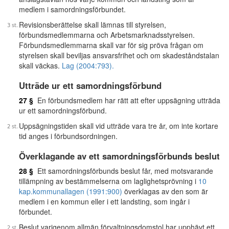
medlem i samordningsförbundet.
Revisionsberättelse skall lämnas till styrelsen,
förbundsmedlemmarna och Arbetsmarknadsstyrelsen.
Förbundsmedlemmarna skall var för sig pröva frågan om
styrelsen skall beviljas ansvarsfrihet och om skadeståndstalan
skall väckas.
Lag (2004:793).
Utträde ur ett samordningsförbund
27 §
En förbundsmedlem har rätt att efter uppsägning utträda
ur ett samordningsförbund.
Uppsägningstiden skall vid utträde vara tre år, om inte kortare
tid anges i förbundsordningen.
Överklagande av ett samordningsförbunds beslut
28 §
Ett samordningsförbunds beslut får, med motsvarande
tillämpning av bestämmelserna om laglighetsprövning i
10
kap.
kommunallagen (1991:900)
överklagas av den som är
medlem i en kommun eller i ett landsting, som ingår i
förbundet.
Beslut varigenom allmän förvaltningsdomstol har upphävt ett