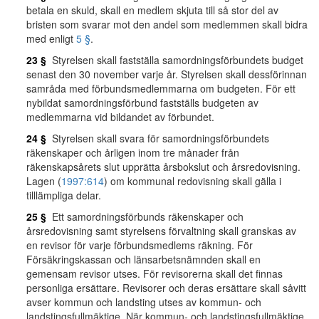
betala en skuld, skall en medlem skjuta till så stor del av
bristen som svarar mot den andel som medlemmen skall bidra
med enligt
5 §
.
23 §
Styrelsen skall fastställa samordningsförbundets budget
senast den 30 november varje år. Styrelsen skall dessförinnan
samråda med förbundsmedlemmarna om budgeten. För ett
nybildat samordningsförbund fastställs budgeten av
medlemmarna vid bildandet av förbundet.
24 §
Styrelsen skall svara för samordningsförbundets
räkenskaper och årligen inom tre månader från
räkenskapsårets slut upprätta årsbokslut och årsredovisning.
Lagen (
1997:614
) om kommunal redovisning skall gälla i
tilllämpliga delar.
25 §
Ett samordningsförbunds räkenskaper och
årsredovisning samt styrelsens förvaltning skall granskas av
en revisor för varje förbundsmedlems räkning. För
Försäkringskassan och länsarbetsnämnden skall en
gemensam revisor utses. För revisorerna skall det finnas
personliga ersättare. Revisorer och deras ersättare skall såvitt
avser kommun och landsting utses av kommun- och
landstingsfullmäktige. När kommun- och landstingsfullmäktige