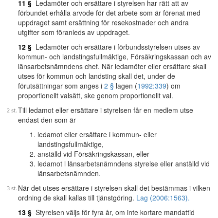
11 §
Ledamöter och ersättare i styrelsen har rätt att av
förbundet erhålla arvode för det arbete som är förenat med
uppdraget samt ersättning för resekostnader och andra
utgifter som föranleds av uppdraget.
12 §
Ledamöter och ersättare i förbundsstyrelsen utses av
kommun- och landstingsfullmäktige, Försäkringskassan och av
länsarbetsnämndens chef. När ledamöter eller ersättare skall
utses för kommun och landsting skall det, under de
förutsättningar som anges i
2 §
lagen (
1992:339
) om
proportionellt valsätt, ske genom proportionellt val.
Till ledamot eller ersättare i styrelsen får en medlem utse
endast den som är
ledamot eller ersättare i kommun- eller
landstingsfullmäktige,
anställd vid Försäkringskassan, eller
ledamot i länsarbetsnämndens styrelse eller anställd vid
länsarbetsnämnden.
När det utses ersättare i styrelsen skall det bestämmas i vilken
ordning de skall kallas till tjänstgöring.
Lag (2006:1563).
13 §
Styrelsen väljs för fyra år, om inte kortare mandattid