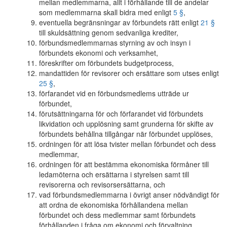
mellan medlemmarna, allt i förhållande till de andelar
som medlemmarna skall bidra med enligt
5 §
,
eventuella begränsningar av förbundets rätt enligt
21 §
till skuldsättning genom sedvanliga krediter,
förbundsmedlemmarnas styrning av och insyn i
förbundets ekonomi och verksamhet,
föreskrifter om förbundets budgetprocess,
mandattiden för revisorer och ersättare som utses enligt
25 §
,
förfarandet vid en förbundsmedlems utträde ur
förbundet,
förutsättningarna för och förfarandet vid förbundets
likvidation och upplösning samt grunderna för skifte av
förbundets behållna tillgångar när förbundet upplöses,
ordningen för att lösa tvister mellan förbundet och dess
medlemmar,
ordningen för att bestämma ekonomiska förmåner till
ledamöterna och ersättarna i styrelsen samt till
revisorerna och revisorsersättarna, och
vad förbundsmedlemmarna i övrigt anser nödvändigt för
att ordna de ekonomiska förhållandena mellan
förbundet och dess medlemmar samt förbundets
förhållanden i fråga om ekonomi och förvaltning.