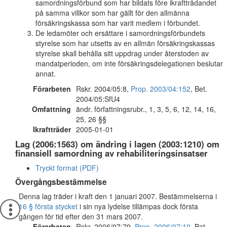
samordningsförbund som har bildats före ikraftträdandet
på samma villkor som har gällt för den allmänna
försäkringskassa som har varit medlem i förbundet.
De ledamöter och ersättare i samordningsförbundets
styrelse som har utsetts av en allmän försäkringskassas
styrelse skall behålla sitt uppdrag under återstoden av
mandatperioden, om inte försäkringsdelegationen beslutar
annat.
Förarbeten
Rskr. 2004/05:8,
Prop. 2003/04:152
, Bet.
2004/05:SfU4
Omfattning
ändr. författningsrubr., 1, 3, 5, 6, 12, 14, 16,
25, 26 §§
Ikraftträder
2005-01-01
Lag (2006:1563) om ändring i lagen (2003:1210) om
finansiell samordning av rehabiliteringsinsatser
Tryckt format (PDF)
Övergångsbestämmelse
Denna lag träder i kraft den 1 januari 2007. Bestämmelserna i
16 § första stycket
i sin nya lydelse tillämpas dock första
gången för tid efter den 31 mars 2007.
Förarbeten
Rskr. 2006/07:79,
Prop. 2006/07:10
, Bet.