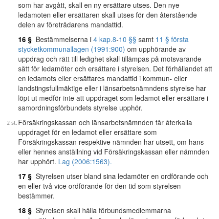
som har avgått, skall en ny ersättare utses. Den nye
ledamoten eller ersättaren skall utses för den återstående
delen av företrädarens mandattid.
16 §
Bestämmelserna i
4 kap.
8
-
10 §§
samt
11 § första
stycket
kommunallagen (1991:900)
om upphörande av
uppdrag och rätt till ledighet skall tillämpas på motsvarande
sätt för ledamöter och ersättare i styrelsen. Det förhållandet att
en ledamots eller ersättares mandattid i kommun- eller
landstingsfullmäktige eller i länsarbetsnämndens styrelse har
löpt ut medför inte att uppdraget som ledamot eller ersättare i
samordningsförbundets styrelse upphör.
Försäkringskassan och länsarbetsnämnden får återkalla
uppdraget för en ledamot eller ersättare som
Försäkringskassan respektive nämnden har utsett, om hans
eller hennes anställning vid Försäkringskassan eller nämnden
har upphört.
Lag (2006:1563).
17 §
Styrelsen utser bland sina ledamöter en ordförande och
en eller två vice ordförande för den tid som styrelsen
bestämmer.
18 §
Styrelsen skall hålla förbundsmedlemmarna