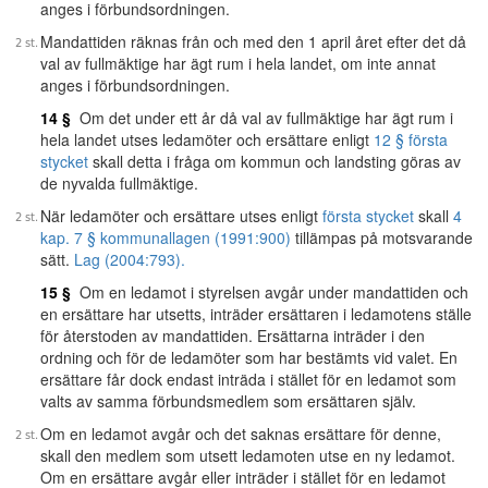
anges i förbundsordningen.
Mandattiden räknas från och med den 1 april året efter det då
val av fullmäktige har ägt rum i hela landet, om inte annat
anges i förbundsordningen.
14 §
Om det under ett år då val av fullmäktige har ägt rum i
hela landet utses ledamöter och ersättare enligt
12 § första
stycket
skall detta i fråga om kommun och landsting göras av
de nyvalda fullmäktige.
När ledamöter och ersättare utses enligt
första stycket
skall
4
kap. 7 § kommunallagen (1991:900)
tillämpas på motsvarande
sätt.
Lag (2004:793).
15 §
Om en ledamot i styrelsen avgår under mandattiden och
en ersättare har utsetts, inträder ersättaren i ledamotens ställe
för återstoden av mandattiden. Ersättarna inträder i den
ordning och för de ledamöter som har bestämts vid valet. En
ersättare får dock endast inträda i stället för en ledamot som
valts av samma förbundsmedlem som ersättaren själv.
Om en ledamot avgår och det saknas ersättare för denne,
skall den medlem som utsett ledamoten utse en ny ledamot.
Om en ersättare avgår eller inträder i stället för en ledamot