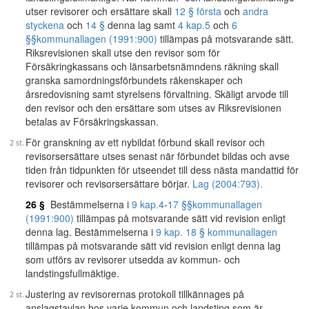
utser revisorer och ersättare skall
12 § första
och
andra
styckena
och
14 §
denna lag samt
4 kap.
5
och
6
§§
kommunallagen (1991:900)
tillämpas på motsvarande sätt.
Riksrevisionen skall utse den revisor som för
Försäkringkassans och länsarbetsnämndens räkning skall
granska samordningsförbundets räkenskaper och
årsredovisning samt styrelsens förvaltning. Skäligt arvode till
den revisor och den ersättare som utses av Riksrevisionen
betalas av Försäkringskassan.
För granskning av ett nybildat förbund skall revisor och
revisorsersättare utses senast när förbundet bildas och avse
tiden från tidpunkten för utseendet till dess nästa mandattid för
revisorer och revisorsersättare börjar.
Lag (2004:793).
26 §
Bestämmelserna i
9 kap.
4
-
17 §§
kommunallagen
(1991:900)
tillämpas på motsvarande sätt vid revision enligt
denna lag. Bestämmelserna i
9 kap. 18 § kommunallagen
tillämpas på motsvarande sätt vid revision enligt denna lag
som utförs av revisorer utsedda av kommun- och
landstingsfullmäktige.
Justering av revisorernas protokoll tillkännages på
anslagstavlan hos varje kommun och landsting som är