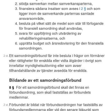
stödja samverkan mellan samverkansparterna,
finansiera sådana insatser som avses i
2 §
och som
ligger inom de samverkande parternas samlade
ansvarsområde,
besluta på vilket sätt de medel som står till förfogande
för finansiell samordning skall användas,
svara för uppföljning och utvärdering av
rehabiliteringsinsatserna, och
upprätta budget och årsredovisning för den finansiella
samordningen.
Ett samordningsförbund får inte besluta i frågor om förmåner
eller rättigheter för enskilda eller vidta åtgärder i övrigt som
innefattar myndighetsutövning eller som avser
tillhandahållande av tjänster avsedda för enskilda.
Bildande av ett samordningsförbund
8 §
För ett samordningsförbund skall det finnas en
förbundsordning, som skall fastställas av förbundets
medlemmar.
Förbundet är bildat när förbundsordningen har fastställts av
förbundsmedlemmarna eller vid den senare tidpunkt som