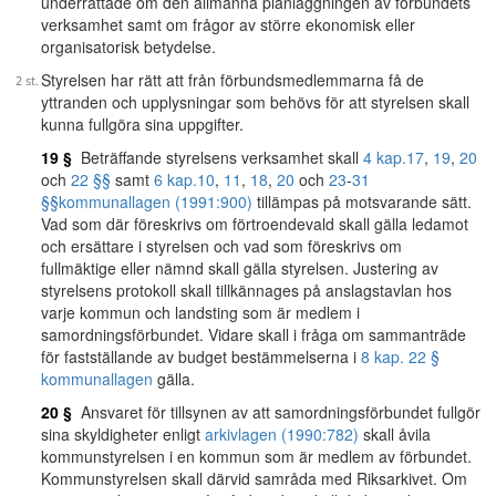
underrättade om den allmänna planläggningen av förbundets
verksamhet samt om frågor av större ekonomisk eller
organisatorisk betydelse.
Styrelsen har rätt att från förbundsmedlemmarna få de
yttranden och upplysningar som behövs för att styrelsen skall
kunna fullgöra sina uppgifter.
19 §
Beträffande styrelsens verksamhet skall
4 kap.
17
,
19
,
20
och
22 §§
samt
6 kap.
10
,
11
,
18
,
20
och
23
-
31
§§
kommunallagen (1991:900)
tillämpas på motsvarande sätt.
Vad som där föreskrivs om förtroendevald skall gälla ledamot
och ersättare i styrelsen och vad som föreskrivs om
fullmäktige eller nämnd skall gälla styrelsen. Justering av
styrelsens protokoll skall tillkännages på anslagstavlan hos
varje kommun och landsting som är medlem i
samordningsförbundet. Vidare skall i fråga om sammanträde
för fastställande av budget bestämmelserna i
8 kap. 22 §
kommunallagen
gälla.
20 §
Ansvaret för tillsynen av att samordningsförbundet fullgör
sina skyldigheter enligt
arkivlagen (1990:782)
skall åvila
kommunstyrelsen i en kommun som är medlem av förbundet.
Kommunstyrelsen skall därvid samråda med Riksarkivet. Om