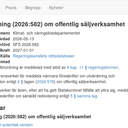
Praxis
Begrepp
Nyheter
ing (2026:582) om offentlig säljverksamhet
ement
Klimat- och näringslivsdepartementet
ärdad
2026-05-13
nförd
SFS 2026:582
Ikraft
2027-01-01
Källa
Regeringskansliets rättsdatabaser
ämtad
örordning är meddelad med stöd av
8 kap. 11 § regeringsformen
.
nsverket får meddela närmare föreskrifter om utvärdering och
on enligt
4 §
lagen (
2026:578
) om offentlig säljverksamhet.
rket får även, efter att ha gett Statskontoret tillfälle att yttra sig, med
eskrifter om särskild redovisning enligt
5 § samma lag
.
ar
 (2026:582) om offentlig säljverksamhet
ll autentisk version