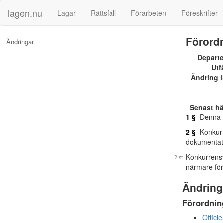
lagen.nu
Lagar
Rättsfall
Förarbeten
Föreskrifter
Förordn
Ändringar
Depart
Utf
Ändring i
Senast h
1 §
Denna f
2 §
Konkurre
dokumentati
Konkurrensve
närmare för
Ändring
Förordning
Officie