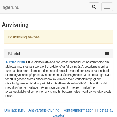
lagen.nu
Toggl
naviga
Anvisning
Beskrivning saknas!
Rättsfall
1
AD 2021 nr 38
: Ett lokalt kollektivavtal för lotsar innehåller en bestämmelse om
att lotsar inte ska tjänstgöra enligt avtalet efter fyllda 60 år. Arbetsdomstolen har
funnit att bestämmelsen, om den hade tillämpats, visserligen skulle ha inneburit
ett missgynnande på grund av ålder, men att åldersgränsen fyllt ett berättigat syfte
för att tillgodose äldres ökade behov av vila och även varit ett lämpligt och
nödvändigt medel för att uppnå detta. Bestämmelsen har därför inte stått i strid
med diskrimineringslagen. Även fråga om bestämmelsen inneburit en
avgångsskyldighet och om en anvisning till bestämmelsen varit av kollektivavtals
natur.
Om lagen.nu
Ansvarsfriskrivning
Kontaktinformation
Hostas av
Lysator