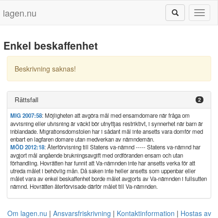
lagen.nu
Toggl
naviga
Enkel beskaffenhet
Beskrivning saknas!
Rättsfall
2
MIG 2007:58
: Möjligheten att avgöra mål med ensamdomare när fråga om
avvisning eller utvisning är väckt bör utnyttjas restriktivt, i synnerhet när barn är
inblandade. Migrationsdomstolen har i sådant mål inte ansetts vara domför med
enbart en lagfaren domare utan medverkan av nämndemän.
MÖD 2012:18
: Återförvisning till Statens va-nämnd ----- Statens va-nämnd har
avgjort mål angående brukningsavgift med ordföranden ensam och utan
förhandling. Hovrätten har funnit att Va-nämnden inte har ansetts verka för att
utreda målet i behövlig mån. Då saken inte heller ansetts som uppenbar eller
målet vara av enkel beskaffenhet borde målet avgjorts av Va-nämnden i fullsutten
nämnd. Hovrätten återförvisade därför målet till Va-nämnden.
Om lagen.nu
Ansvarsfriskrivning
Kontaktinformation
Hostas av