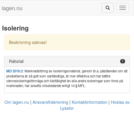
lagen.nu
Toggl
naviga
Isolering
Beskrivning saknas!
Rättsfall
1
MD 2016:2
: Marknadsföring av isoleringsmaterial, genom bl.a. påståenden om att
produkterna är så gott som oantändliga, är mer effektiva och har bättre
värmeisoleringsförmåga och fukttålighet än alla andra isoleringar som finns på
marknaden, har ansetts vilseledande enligt 10 § MFL.
Om lagen.nu
Ansvarsfriskrivning
Kontaktinformation
Hostas av
Lysator