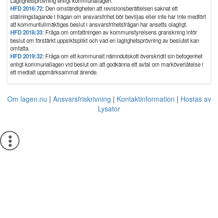
Laglighetsprövning enligt kommunallagen.
HFD 2016:72
: Den omständigheten att revisionsberättelsen saknat ett
ställningstagande i frågan om ansvarsfrihet bör beviljas eller inte har inte medfört
att kommunfullmäktiges beslut i ansvarsfrihetsfrågan har ansetts olagligt.
HFD 2018:33
: Fråga om omfattningen av kommunstyrelsens granskning inför
beslut om förstärkt uppsiktsplikt och vad en laglighetsprövning av beslutet kan
omfatta.
HFD 2019:32
: Fråga om ett kommunalt nämndutskott överskridit sin befogenhet
enligt kommunallagen vid beslut om att godkänna ett avtal om marköverlåtelse i
ett medialt uppmärksammat ärende.
Om lagen.nu
Ansvarsfriskrivning
Kontaktinformation
Hostas av
Lysator