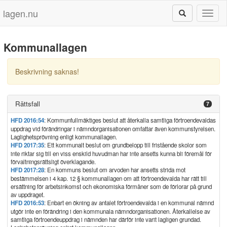
lagen.nu
Toggl
naviga
Kommunallagen
Beskrivning saknas!
Rättsfall
7
HFD 2016:54
: Kommunfullmäktiges beslut att återkalla samtliga förtroendevaldas
uppdrag vid förändringar i nämndorganisationen omfattar även kommunstyrelsen.
Laglighetsprövning enligt kommunallagen.
HFD 2017:35
: Ett kommunalt beslut om grundbelopp till fristående skolor som
inte riktar sig till en viss enskild huvudman har inte ansetts kunna bli föremål för
förvaltningsrättsligt överklagande.
HFD 2017:28
: En kommuns beslut om arvoden har ansetts strida mot
bestämmelsen i 4 kap. 12 § kommunallagen om att förtroendevalda har rätt till
ersättning för arbetsinkomst och ekonomiska förmåner som de förlorar på grund
av uppdraget.
HFD 2016:53
: Enbart en ökning av antalet förtroendevalda i en kommunal nämnd
utgör inte en förändring i den kommunala nämndorganisationen. Återkallelse av
samtliga förtroendeuppdrag i nämnden har därför inte varit lagligen grundad.