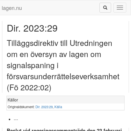
lagen.nu
Toggl
naviga
Dir. 2023:29
Tilläggsdirektiv till Utredningen
om en översyn av lagen om
signalspaning i
försvarsunderrättelseverksamhet
(Fö 2022:02)
Källor
Originaldokument:
Dir. 2023:29
,
Källa
---
Beslut vid regeringssammanträde den 23 februari