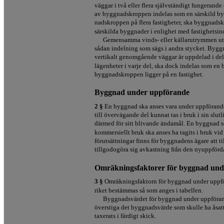
väggar i två eller flera självständigt fungerande 
av byggnadskroppen indelas som en särskild b
nadskroppen på flera fastigheter, ska byggnadsk
särskilda byggnader i enlighet med fastighetsin
Gemensamma vinds- eller källarutrymmen utg
sådan indelning som sägs i andra stycket. By
vertikalt genomgående väggar är uppdelad i del
lägenheter i varje del, ska dock indelas som e
byggnadskroppen ligger på en fastighet.
Byggnad under uppförande
2 §
En byggnad ska anses vara under uppförande 
till övervägande del kunnat tas i bruk i sin slu
därmed för sitt blivande ändamål. En byggnad 
kommersiellt bruk ska anses ha tagits i bruk vi
förutsättningar finns för byggnadens ägare att t
tillgodogöra sig avkastning från den nyuppför
Omräkningsfaktorer för byggnad und
3 §
Omräkningsfaktorn för byggnad under uppfö
riket bestämmas så som anges i tabellen.
Byggnadsvärdet för byggnad under uppförand
överstiga det byggnadsvärde som skulle ha ås
taxerats i färdigt skick.