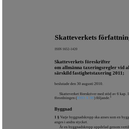
Skatteverkets författni
ISSN 1652-1420
Skatteverkets föreskrifter
om allmänna taxeringsregler vid a
särskild fastighetstaxering 2011;
beslutade den 30 augusti 2010.
Skatteverket föreskriver med stöd av 6 kap. 1
1
förordningen (
1993:1199
) följande.
Byggnad
1 §
Varje byggnadskropp ska anses som en bygg
anges i andra stycket.
Är en byggnadskropp uppdelad genom vert