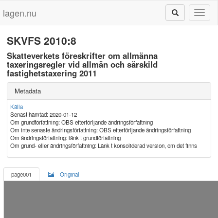
lagen.nu
Toggl
naviga
SKVFS 2010:8
Skatteverkets föreskrifter om allmänna
taxeringsregler vid allmän och särskild
fastighetstaxering 2011
Metadata
Källa
Senast hämtad: 2020-01-12
Om grundförfattning: OBS efterförljande ändringsförfattning
Om inte senaste ändringsförfattning: OBS efterförljande ändringsförfattning
Om ändringsförfattning: länk t grundförfattning
Om grund- eller ändringsförfattning: Länk t konsoliderad version, om det finns
page001
Original