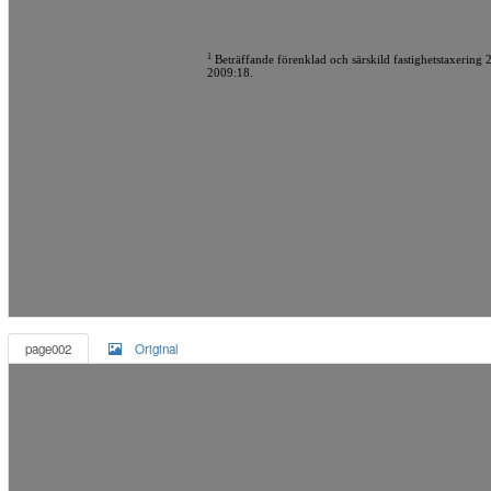
1
Beträffande förenklad och särskild fastighetstaxering
2009:18.
page002
Original