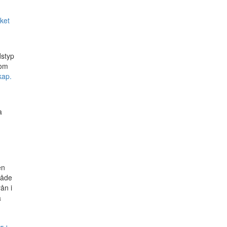
ket
styp
som
kap.
a
en
råde
ån i
å