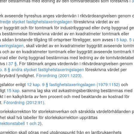
ter bestämmas med ledning av den tomtvärdetabell som föreskrivs i
3
k avseende hyreshus anges värdenivån i riktvärdeangivelsen genom d
tredje stycket fastighetstaxeringslagen
föreskrivna värdet av en
r byggrätt och för tomtmark för industribyggnad eller övrig byggnad 
 bestämmelse föreskrivna värdet av en kvadratmeter tomtmark eller
 sådan bristande tillgång till ortspriser föreligger, som avses i
5 kap. 5 
axeringslagen
, skall värdet av en kvadratmeter byggrätt avseende tomt
s och av en kvadratmeter tomtmark eller byggrätt avseende tomtmark f
gnad eller övrig byggnad bestämmas med ledning av de tomtvärdetabel
ivs i
37 §
. För täktmark anges värdenivån i riktvärdeangivelsen genom
p. 8 § andra stycket fastighetstaxeringslagen
föreskrivna värdet per
brytvärd fyndighet.
Förordning (2001:1223).
sfaktor enligt
12 kap. 9 § fastighetstaxeringslagen (1979:1152)
och
ligt
15 kap.
samma lag ska vid avkastningsberäkning bestämmas med
t i en kalkylränta av fem procent och med beaktande av kostnad för
t.
Förordning (2012:91).
orlekskorrektion för storleksinverkan och särskilda värdeförhållanden 
et skall två tabeller för storlekskorrektion upprättas
rektionstabell 1 och 2
).
korrektion skall göras med utgångspunkt från en lantbruksenhets