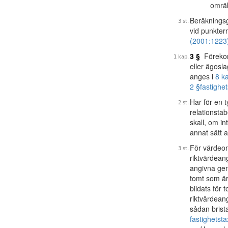
omräk
Beräkningsg
vid punkter
(2001:1223
3 §
Förekom
eller ägosl
anges i
8 k
2 §
fastighe
Har för en t
relationsta
skall, om in
annat sätt 
För värdeo
riktvärdean
angivna gen
tomt som är 
bildats för
riktvärdean
sådan brista
fastighetst