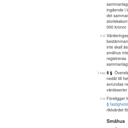
sammanlagda
ingående i 
det sammanl
storlekskor
000 kronor.
Värderingse
bestämmande
inte skall 
småhus inte 
registreras.
sammanlagt 
5 §
Överstig
nedåt till h
avrundas ned
värdeserier 
Föreligger 
§ fastighet
riktvärdet f
Småhus