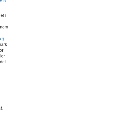
5 b
et i
genom
a §
mark
ör
ler
 det
på