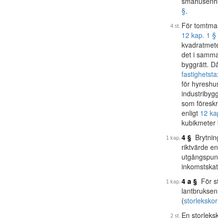
småhusenhe
§
.
För tomtmar
12 kap. 1 § 
kvadratmete
det i samma
byggrätt. Då
fastighetst
för hyreshu
industribyg
som föreskr
enligt
12 ka
kubikmeter 
4 §
Brytning
riktvärde en
utgångspunk
inkomstskat
4 a §
För st
lantbruksenh
(
storlekskor
En storleks