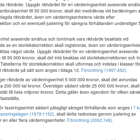
 riktvärde. Uppgår riktvärdet för en värderingsenhet avseende småh
lantbruksenhet till 50 000 kronor, skall det medräknas vid beräkningen 
agda riktvärdet, även om värderingsenhetens värde efter
rektion och en eventuell justering för säregna förhållanden understiger 
nhet avseende småhus och tomtmark vars riktvärde beaktats vid
 av en storlekskorrektion skall registreras, även om värderingsenhet
åsättas något värde. Uppgår riktvärdet för en värderingsenhet avseende
till 50 000 kronor, skall det inte beaktas vid storlekskorrektionen och in
 Tabellerna för storlekskorrektion skall utformas och indelas i klasser fö
riktvärde på sätt som anges i bilaga 12.
Förordning (1997:452).
er riktvärde av värderingsenhet 5 000 000 kronor, skall det avrundas
ela 200 000-tal kronor. Överstiger sådant värde 25 000 000 kronor, skall
åt till hela miljoner kronor. Detta gäller även egendom för vilken särsk
fastställts.
för taxeringsenhet sådant påtagligt säreget förhållande som anges i
7 k
staxeringslagen (1979:1152)
, skall detta redovisas genom justering av
ör en eller flera värderingsenheter.
Förordning (2002:748).