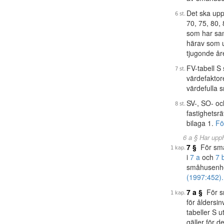
Det ska upp
70, 75, 80,
som har sam
härav som u
tjugonde år
FV-tabell S
värdefaktor
värdefulla 
SV-, SO- oc
fastighetsr
bilaga 1.
Fö
6 a § Har upp
7 §
För småh
i
7 a
och
7 
småhusenhet
(1997:452).
7 a §
För sm
för åldersi
tabeller S u
gäller för 