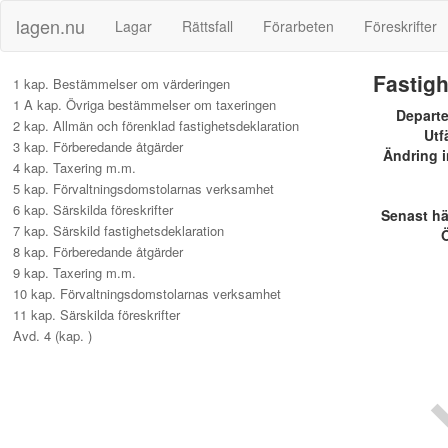
lagen.nu
Lagar
Rättsfall
Förarbeten
Föreskrifter
I
Fastigh
1 kap. Bestämmelser om värderingen
1 A kap. Övriga bestämmelser om taxeringen
Depart
2 kap. Allmän och förenklad fastighetsdeklaration
Utf
3 kap. Förberedande åtgärder
Ändring i
4 kap. Taxering m.m.
5 kap. Förvaltningsdomstolarnas verksamhet
6 kap. Särskilda föreskrifter
Senast h
7 kap. Särskild fastighetsdeklaration
Ö
8 kap. Förberedande åtgärder
9 kap. Taxering m.m.
10 kap. Förvaltningsdomstolarnas verksamhet
11 kap. Särskilda föreskrifter
Avd. 4 (kap. )