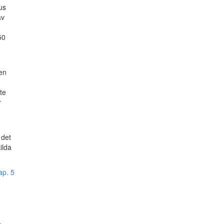
us
av
50
en
te
r
 det
ilda
ap. 5