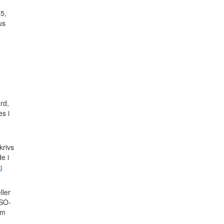
5,
us
rd,
es i
krivs
e i
g
ller
 SO-
om