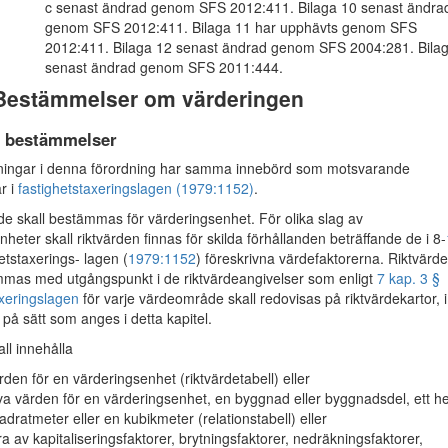
c senast ändrad genom SFS 2012:411. Bilaga 10 senast ändra
genom SFS 2012:411. Bilaga 11 har upphävts genom SFS
2012:411. Bilaga 12 senast ändrad genom SFS 2004:281. Bila
senast ändrad genom SFS 2011:444.
 Bestämmelser om värderingen
 bestämmelser
ingar i denna förordning har samma innebörd som motsvarande
r i
fastighetstaxeringslagen (1979:1152)
.
e skall bestämmas för värderingsenhet. För olika slag av
heter skall riktvärden finnas för skilda förhållanden beträffande de i 8-
etstaxerings- lagen (
1979:1152
) föreskrivna värdefaktorerna. Riktvärd
mmas med utgångspunkt i de riktvärdeangivelser som enligt
7 kap. 3 §
axeringslagen
för varje värdeområde skall redovisas på riktvärdekartor, i
 på sätt som anges i detta kapitel.
all innehålla
ärden för en värderingsenhet (riktvärdetabell) eller
iva värden för en värderingsenhet, en byggnad eller byggnadsdel, ett he
adratmeter eller en kubikmeter (relationstabell) eller
a av kapitaliseringsfaktorer, brytningsfaktorer, nedräkningsfaktorer,