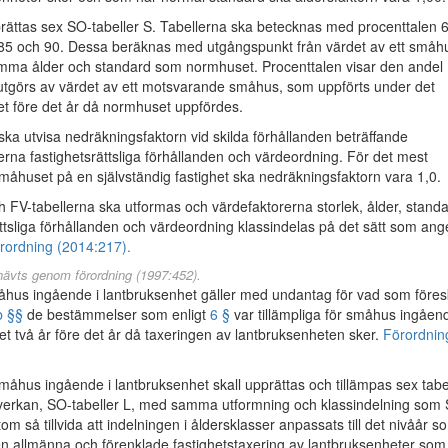
rättas sex SO-tabeller S. Tabellerna ska betecknas med procenttalen 6
 85 och 90. Dessa beräknas med utgångspunkt från värdet av ett småh
ma ålder och standard som normhuset. Procenttalen visar den andel
tgörs av värdet av ett motsvarande småhus, som uppförts under det
et före det år då normhuset uppfördes.
 ska utvisa nedräkningsfaktorn vid skilda förhållanden beträffande
erna fastighetsrättsliga förhållanden och värdeordning. För det mest
småhuset på en självständig fastighet ska nedräkningsfaktorn vara 1,0.
h FV-tabellerna ska utformas och värdefaktorerna storlek, ålder, standa
ättsliga förhållanden och värdeordning klassindelas på det sätt som ang
rordning (2014:217).
hävts genom förordning (1997:452).
us ingående i lantbruksenhet gäller med undantag för vad som föres
b §§
de bestämmelser som enligt
6 §
var tillämpliga för småhus ingåend
 två år före det år då taxeringen av lantbruksenheten sker.
Förordnin
åhus ingående i lantbruksenhet skall upprättas och tillämpas sex tabe
nverkan, SO-tabeller L, med samma utformning och klassindelning som
tom så tillvida att indelningen i åldersklasser anpassats till det nivåår s
den allmänna och förenklade fastighetstaxering av lantbruksenheter som