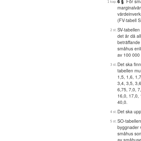
6 §
För småh
marginalvärd
värdeinverk
(FV-tabell S
SV-tabellen
det år då a
beträffande 
småhus enl
av 100 000 
Det ska fin
tabellen mu
1,5, 1,6, 1,7
3,4, 3,5, 3,6
6,75, 7,0, 7
16,0, 17,0, 
40,0.
Det ska upp
SO-tabeller
byggnader v
småhus som 
av småhusen