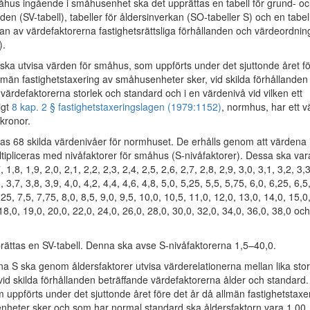
us ingående i småhusenhet ska det upprättas en tabell för grund- o
en (SV-tabell), tabeller för åldersinverkan (SO-tabeller S) och en tabell
an av värdefaktorerna fastighetsrättsliga förhållanden och värdeordnin
).
 ska utvisa värden för småhus, som uppförts under det sjuttonde året f
llmän fastighetstaxering av småhusenheter sker, vid skilda förhållanden
värdefaktorerna storlek och standard och i en värdenivå vid vilken ett
igt
8 kap. 2 § fastighetstaxeringslagen (1979:1152)
, normhus, har ett v
kronor.
nas 68 skilda värdenivåer för normhuset. De erhålls genom att värdena 
ltipliceras med nivåfaktorer för småhus (S-nivåfaktorer). Dessa ska var
, 1,8, 1,9, 2,0, 2,1, 2,2, 2,3, 2,4, 2,5, 2,6, 2,7, 2,8, 2,9, 3,0, 3,1, 3,2, 3,3
, 3,7, 3,8, 3,9, 4,0, 4,2, 4,4, 4,6, 4,8, 5,0, 5,25, 5,5, 5,75, 6,0, 6,25, 6,5
,25, 7,5, 7,75, 8,0, 8,5, 9,0, 9,5, 10,0, 10,5, 11,0, 12,0, 13,0, 14,0, 15,0
18,0, 19,0, 20,0, 22,0, 24,0, 26,0, 28,0, 30,0, 32,0, 34,0, 36,0, 38,0 och
rättas en SV-tabell. Denna ska avse S-nivåfaktorerna 1,5–40,0.
na S ska genom åldersfaktorer utvisa värderelationerna mellan lika sto
id skilda förhållanden beträffande värdefaktorerna ålder och standard.
uppförts under det sjuttonde året före det år då allmän fastighetstaxe
heter sker och som har normal standard ska åldersfaktorn vara 1,00.