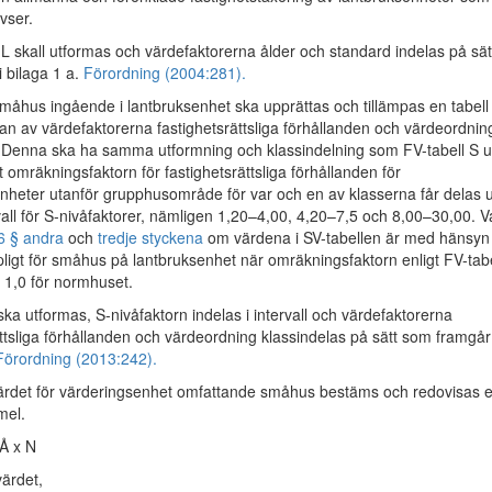
vser.
 L skall utformas och värdefaktorerna ålder och standard indelas på sät
 bilaga 1 a.
Förordning (2004:281).
åhus ingående i lantbruksenhet ska upprättas och tillämpas en tabell 
an av värdefaktorerna fastighetsrättsliga förhållanden och värdeordnin
. Denna ska ha samma utformning och klassindelning som FV-tabell S 
att omräkningsfaktorn för fastighetsrättsliga förhållanden för
nheter utanför grupphusområde för var och en av klasserna får delas 
rvall för S-nivåfaktorer, nämligen 1,20–4,00, 4,20–7,5 och 8,00–30,00. 
6 § andra
och
tredje styckena
om värdena i SV-tabellen är med hänsyn
ämpligt för småhus på lantbruksenhet när omräkningsfaktorn enligt FV-tabe
l 1,0 för normhuset.
ska utformas, S-nivåfaktorn indelas i intervall och värdefaktorerna
ättsliga förhållanden och värdeordning klassindelas på sätt som framgår
Förordning (2013:242).
rdet för värderingsenhet omfattande småhus bestäms och redovisas e
mel.
 Å x N
värdet,