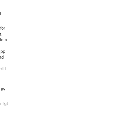
t
för
g,
utom
upp
Vad
ll L
 av
nligt