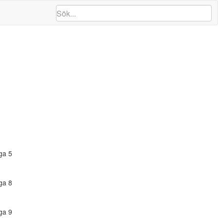
ga 5
ga 8
ga 9