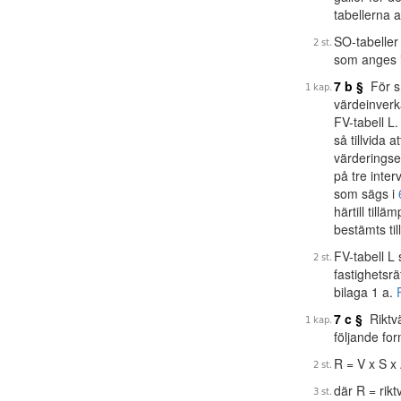
tabellerna a
SO-tabeller
som anges i
7 b §
För sm
värdeinverk
FV-tabell L
så tillvida 
värderingse
på tre inte
som sägs i
härtill till
bestämts til
FV-tabell L 
fastighetsr
bilaga 1 a.
7 c §
Riktvä
följande for
R = V x S x
där R = rikt