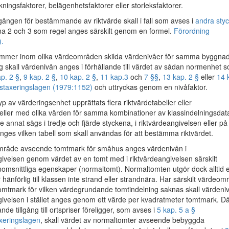
ningsfaktorer, belägenhetsfaktorer eller storleksfaktorer.
ången för bestämmande av riktvärde skall i fall som avses i
andra styc
na 2 och 3 som regel anges särskilt genom en formel.
Förordning
).
mer inom olika värdeområden skilda värdenivåer för samma byggnad
ag skall värdenivån anges i förhållande till värdet av sådan normenhet 
ap. 2 §
,
9 kap. 2 §
,
10 kap. 2 §
,
11 kap.
3
och
7 §§
,
13 kap. 2 §
eller
14 
tstaxeringslagen (1979:1152)
och uttryckas genom en nivåfaktor.
yp av värderingsenhet upprättats flera riktvärdetabeller eller
beller med olika värden för samma kombinationer av klassindelningsdat
te annat sägs i tredje och fjärde styckena, i riktvärdeangivelsen eller på
anges vilken tabell som skall användas för att bestämma riktvärdet.
mråde avseende tomtmark för småhus anges värdenivån i
givelsen genom värdet av en tomt med i riktvärdeangivelsen särskilt
omsnittliga egenskaper (normaltomt). Normaltomten utgör dock alltid 
hänförlig till klassen inte strand eller strandnära. Har särskilt värdeom
 tomtmark för vilken värdegrundande tomtindelning saknas skall värdeniv
givelsen i stället anges genom ett värde per kvadratmeter tomtmark. D
nde tillgång till ortspriser föreligger, som avses i
5 kap. 5 a §
axeringslagen
, skall värdet av normaltomter avseende bebyggda