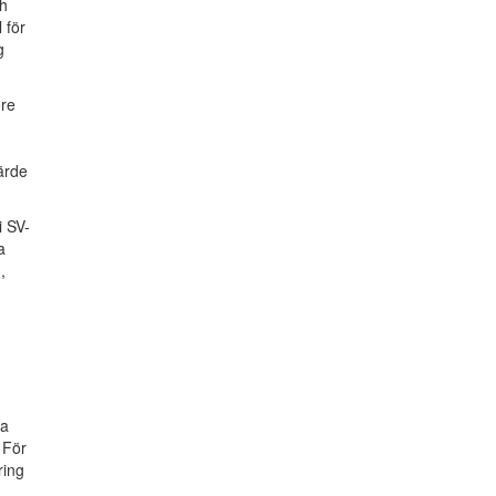
ch
 för
g
öre
ärde
i SV-
a
,
,
,
ra
 För
ring