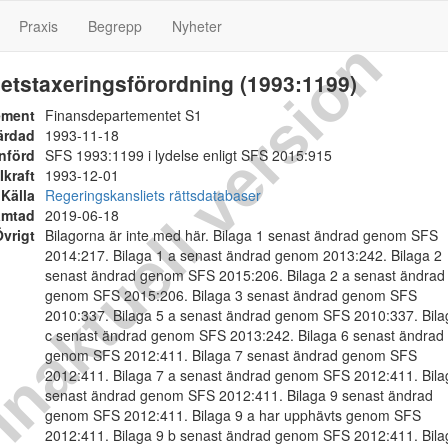
Praxis
Begrepp
Nyheter
naktuell version
etstaxeringsförordning (1993:1199)
ement
Finansdepartementet S1
ärdad
1993-11-18
nförd
SFS 1993:1199 i lydelse enligt SFS 2015:915
Ikraft
1993-12-01
Källa
Regeringskansliets rättsdatabaser
ämtad
2019-06-18
vrigt
Bilagorna är inte med här. Bilaga 1 senast ändrad genom SFS
2014:217. Bilaga 1 a senast ändrad genom 2013:242. Bilaga 2
senast ändrad genom SFS 2015:206. Bilaga 2 a senast ändrad
genom SFS 2015:206. Bilaga 3 senast ändrad genom SFS
2010:337. Bilaga 5 a senast ändrad genom SFS 2010:337. Bila
c senast ändrad genom SFS 2013:242. Bilaga 6 senast ändrad
genom SFS 2012:411. Bilaga 7 senast ändrad genom SFS
2012:411. Bilaga 7 a senast ändrad genom SFS 2012:411. Bila
senast ändrad genom SFS 2012:411. Bilaga 9 senast ändrad
genom SFS 2012:411. Bilaga 9 a har upphävts genom SFS
2012:411. Bilaga 9 b senast ändrad genom SFS 2012:411. Bila