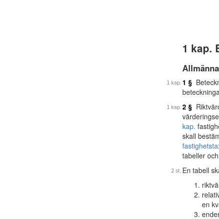
1 kap.
Allmänna
1 §
Beteckn
beteckninga
2 §
Riktvärd
värderingsen
kap.
fastigh
skall bestä
fastighetst
tabeller och
En tabell sk
riktv
relat
en kv
ender