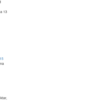
d
ga 13
15
ena
ktar,