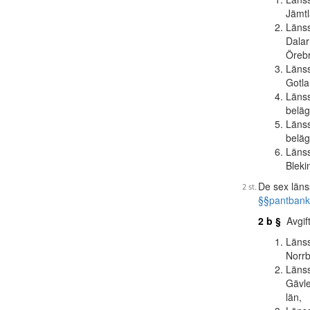
Jämtl
Länss
Dalar
Örebr
Länss
Gotla
Länss
beläg
Länss
beläg
Länss
Bleki
De sex läns
§§
pantbank
2 b §
Avgift
Länss
Norrb
Länss
Gävle
län,