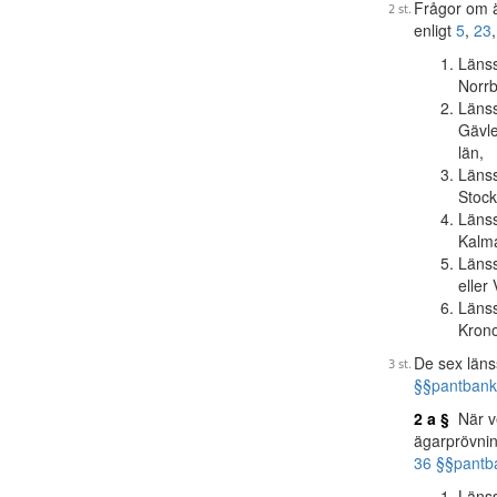
Frågor om ä
enligt
5
,
23
Länss
Norrb
Länss
Gävle
län,
Länss
Stock
Länss
Kalma
Länss
eller
Länss
Krono
De sex läns
§§
pantbank
2 a §
När ve
ägarprövnin
36 §§
pantb
Länss