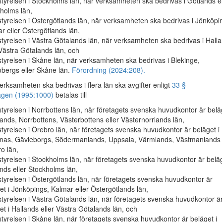
tyrelsen i Stockholms län, när verksamheten ska bedrivas i Gotlands el
holms län,
tyrelsen i Östergötlands län, när verksamheten ska bedrivas i Jönköpi
r eller Östergötlands län,
tyrelsen i Västra Götalands län, när verksamheten ska bedrivas i Hall
 Västra Götalands län, och
tyrelsen i Skåne län, när verksamheten ska bedrivas i Blekinge,
bergs eller Skåne län.
Förordning (2024:208).
rksamheten ska bedrivas i flera län ska avgifter enligt
33 §
agen (1995:1000)
betalas till
tyrelsen i Norrbottens län, när företagets svenska huvudkontor är beläg
ands, Norrbottens, Västerbottens eller Västernorrlands län,
tyrelsen i Örebro län, när företagets svenska huvudkontor är beläget i
nas, Gävleborgs, Södermanlands, Uppsala, Värmlands, Västmanlands 
o län,
tyrelsen i Stockholms län, när företagets svenska huvudkontor är beläg
nds eller Stockholms län,
tyrelsen i Östergötlands län, när företagets svenska huvudkontor är
et i Jönköpings, Kalmar eller Östergötlands län,
tyrelsen i Västra Götalands län, när företagets svenska huvudkontor ä
et i Hallands eller Västra Götalands län, och
tyrelsen i Skåne län, när företagets svenska huvudkontor är beläget i