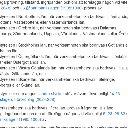
garprövning, tillstånd, ingripanden och om att förelägga någon vid vite
,
28
-
32
och
36 §§
pantbankslagen (1995:1000)
prövas av
tyrelsen i Norrbottens län, när verksamheten ska bedrivas i Jämtlands
ottens, Västerbottens eller Västernorrlands län,
tyrelsen i Örebro län, när verksamheten ska bedrivas i Dalarnas,
borgs, Södermanlands, Uppsala, Värmlands, Västmanlands eller Öreb
tyrelsen i Stockholms län, när verksamheten ska bedrivas i Gotlands el
holms län,
tyrelsen i Östergötlands län, när verksamheten ska bedrivas i Jönköpi
r eller Östergötlands län,
tyrelsen i Västra Götalands län, när verksamheten ska bedrivas i Hall
 Västra Götalands län, och
tyrelsen i Skåne län, när verksamheten ska bedrivas i Blekinge,
bergs eller Skåne län.
styrelser som anges i
andra stycket
utövar även tillsyn enligt
24
-
26
slagen
.
Förordning (2024:208).
rksamheten ska bedrivas i flera län, prövas frågor om tillstånd,
g, ingripanden och om att förelägga någon vid vite enligt
5
,
23
,
28
-
32
o
ankslagen (1995:1000)
av
tyrelsen i Norrbottens län, när företagets svenska huvudkontor är beläg