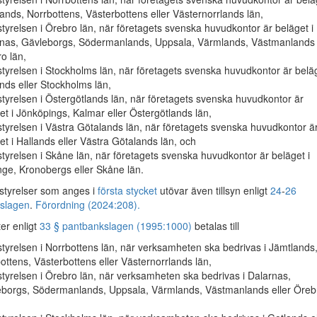
ands, Norrbottens, Västerbottens eller Västernorrlands län,
tyrelsen i Örebro län, när företagets svenska huvudkontor är beläget i
nas, Gävleborgs, Södermanlands, Uppsala, Värmlands, Västmanlands 
o län,
tyrelsen i Stockholms län, när företagets svenska huvudkontor är beläg
nds eller Stockholms län,
tyrelsen i Östergötlands län, när företagets svenska huvudkontor är
et i Jönköpings, Kalmar eller Östergötlands län,
tyrelsen i Västra Götalands län, när företagets svenska huvudkontor ä
et i Hallands eller Västra Götalands län, och
tyrelsen i Skåne län, när företagets svenska huvudkontor är beläget i
nge, Kronobergs eller Skåne län.
styrelser som anges i
första stycket
utövar även tillsyn enligt
24
-
26
slagen
.
Förordning (2024:208).
er enligt
33 § pantbankslagen (1995:1000)
betalas till
tyrelsen i Norrbottens län, när verksamheten ska bedrivas i Jämtlands
ottens, Västerbottens eller Västernorrlands län,
tyrelsen i Örebro län, när verksamheten ska bedrivas i Dalarnas,
borgs, Södermanlands, Uppsala, Värmlands, Västmanlands eller Öreb