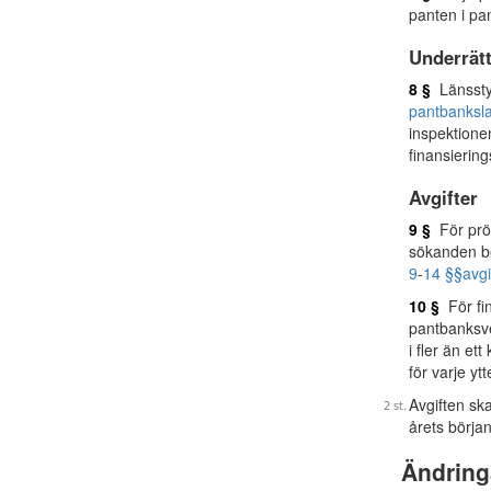
panten i pa
Underrät
8 §
Länsstyr
pantbanksl
inspektione
finansierin
Avgifter
9 §
För pröv
sökanden be
9
-
14 §§
avg
10 §
För fin
pantbanksve
i fler än e
för varje ytt
Avgiften sk
årets början
Ändring