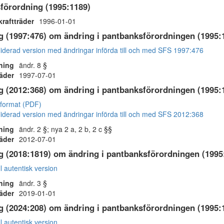
förordning (1995:1189)
kraftträder
1996-01-01
g (1997:476) om ändring i pantbanksförordningen (1995:
iderad version med ändringar införda till och med SFS 1997:476
ning
ändr. 8 §
räder
1997-07-01
g (2012:368) om ändring i pantbanksförordningen (1995:
 format (PDF)
iderad version med ändringar införda till och med SFS 2012:368
ning
ändr. 2 §; nya 2 a, 2 b, 2 c §§
räder
2012-07-01
g (2018:1819) om ändring i pantbanksförordningen (1995
ll autentisk version
ning
ändr. 3 §
räder
2019-01-01
g (2024:208) om ändring i pantbanksförordningen (1995:
ll autentisk version