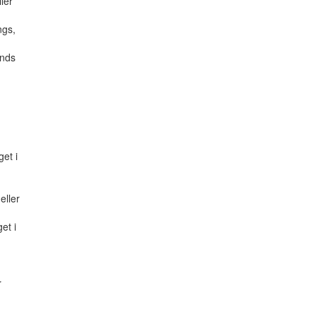
ler
ngs,
ands
et i
eller
et i
r