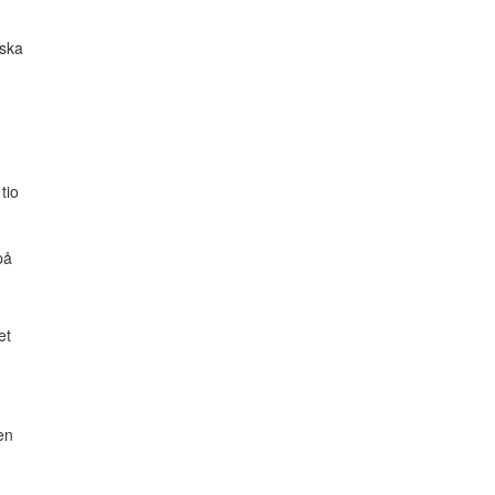
 ska
tio
på
et
en