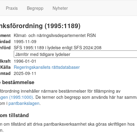
Praxis
Begrepp
Nyheter
nksförordning (1995:1189)
ement
Klimat- och näringslivsdepartementet RSN
ärdad
1995-11-09
nförd
SFS 1995:1189 i lydelse enligt SFS 2024:208
Ikraft
1996-01-01
Källa
Regeringskansliets rättsdatabaser
ämtad
2025-09-11
e bestämmelse
rordning innehåller närmare bestämmelser för tillämpning av
agen (1995:1000)
. De termer och begrepp som används här har samm
som i
pantbankslagen
.
om tillstånd
om tillstånd att driva pantbanksverksamhet ska göras skriftligen hos
n.