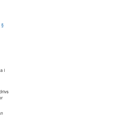
 §
a i
drivs
or
ån