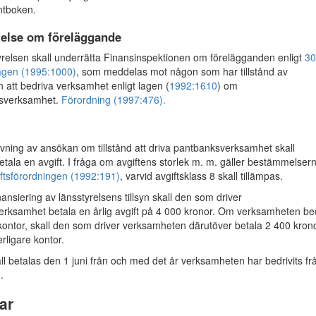
ntboken.
telse om föreläggande
elsen skall underrätta Finansinspektionen om förelägganden enligt
30
agen (1995:1000)
, som meddelas mot någon som har tillstånd av
n att bedriva verksamhet enligt lagen (
1992:1610
) om
gsverksamhet.
Förordning (1997:476).
ning av ansökan om tillstånd att driva pantbanksverksamhet skall
tala en avgift. I fråga om avgiftens storlek m. m. gäller bestämmelsern
iftsförordningen (1992:191)
, varvid avgiftsklass 8 skall tillämpas.
ansiering av länsstyrelsens tillsyn skall den som driver
rksamhet betala en årlig avgift på 4 000 kronor. Om verksamheten be
tt kontor, skall den som driver verksamheten därutöver betala 2 400 kron
erligare kontor.
all betalas den 1 juni från och med det år verksamheten har bedrivits fr
.
ar