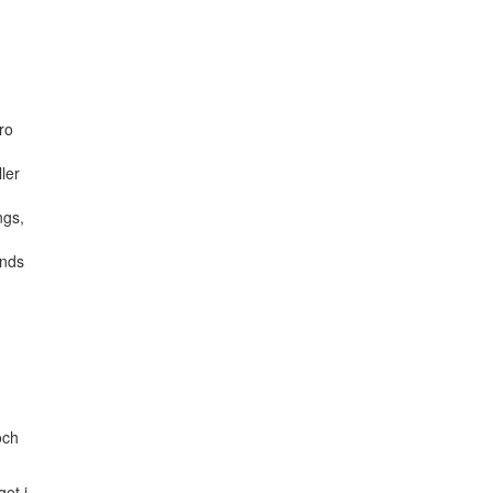
,
ro
ler
ngs,
ands
ch
et i