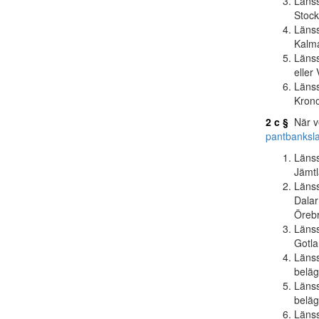
Länss
Stock
Länss
Kalma
Länss
eller
Länss
Krono
2 c §
När ve
pantbanksl
Länss
Jämtl
Länss
Dalar
Örebr
Länss
Gotla
Länss
beläg
Länss
beläg
Länss