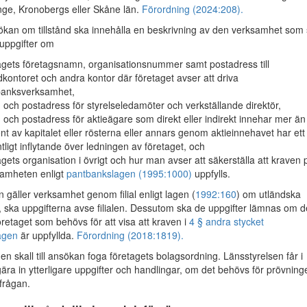
nge, Kronobergs eller Skåne län.
Förordning (2024:208).
an om tillstånd ska innehålla en beskrivning av den verksamhet som
uppgifter om
agets företagsnamn, organisationsnummer samt postadress till
kontoret och andra kontor där företaget avser att driva
banksverksamhet,
och postadress för styrelseledamöter och verkställande direktör,
och postadress för aktieägare som direkt eller indirekt innehar mer än 
nt av kapitalet eller rösterna eller annars genom aktieinnehavet har ett
tligt inflytande över ledningen av företaget, och
agets organisation i övrigt och hur man avser att säkerställa att kraven 
amheten enligt
pantbankslagen (1995:1000)
uppfylls.
gäller verksamhet genom filial enligt lagen (
1992:160
) om utländska
m., ska uppgifterna avse filialen. Dessutom ska de uppgifter lämnas om d
öretaget som behövs för att visa att kraven i
4 § andra stycket
agen
är uppfyllda.
Förordning (2018:1819).
 skall till ansökan foga företagets bolagsordning. Länsstyrelsen får i
ära in ytterligare uppgifter och handlingar, om det behövs för prövning
sfrågan.