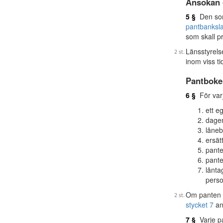
Ansökan o
5 §
Den som 
pantbanksl
som skall p
Länsstyrelse
inom viss ti
Pantboke
6 §
För varj
ett e
dagen
låneb
ersät
pante
pante
lånta
perso
Om panten l
stycket 7
an
7 §
Varje pa