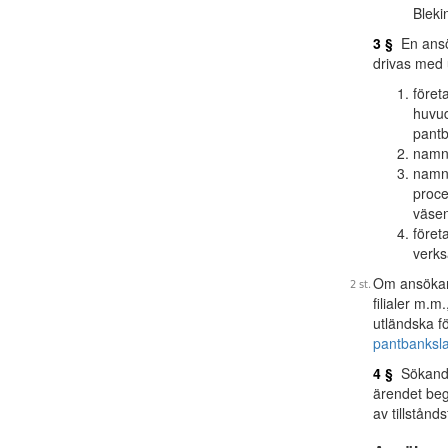
Bleki
3 §
En ansök
drivas med 
föret
huvud
pant
namn 
namn 
proce
väsen
föret
verks
Om ansökan 
filialer m.
utländska f
pantbanksl
4 §
Sökanden
ärendet beg
av tillstånd