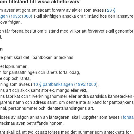
m tillstånd till vissa aktieförvärv
avser att göra ett sådant förvärv av aktier som avses i
23 §
agen (1995:1000)
skall skriftligen ansöka om tillstånd hos den länsstyre
röva frågan.
n får förena beslut om tillstånd med villkor att förvärvet skall genomfö
d.
n
e pant skall det i pantboken antecknas
get löpnummer,
 för pantsättningen och lånets förfallodag,
elopp och ränta,
tning som avses i
10 § pantbankslagen (1995:1000)
,
ns art och skick samt storlek, mängd eller vikt,
ns fabrikat och tillverkningsnummer eller andra särskilda kännetecken
garens namn och adress samt, om denne inte är känd för pantbankens
nal, personnummer och identitetshandlingens art.
öses av någon annan än låntagaren, skall uppgifter som avses i
första
tecknas även beträffande honom.
nt skall på ett tydligt sätt förses med det nummer som antecknats för