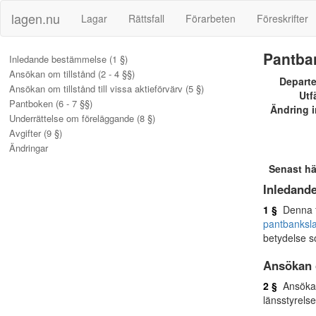
lagen.nu
Lagar
Rättsfall
Förarbeten
Föreskrifter
Pantba
Inledande bestämmelse (1 §)
Ansökan om tillstånd (2 - 4 §§)
Depart
Ansökan om tillstånd till vissa aktieförvärv (5 §)
Utf
Pantboken (6 - 7 §§)
Ändring i
Underrättelse om föreläggande (8 §)
Avgifter (9 §)
Ändringar
Senast h
Inledand
1 §
Denna fö
pantbanksl
betydelse 
Ansökan 
2 §
Ansökan 
länsstyrelse