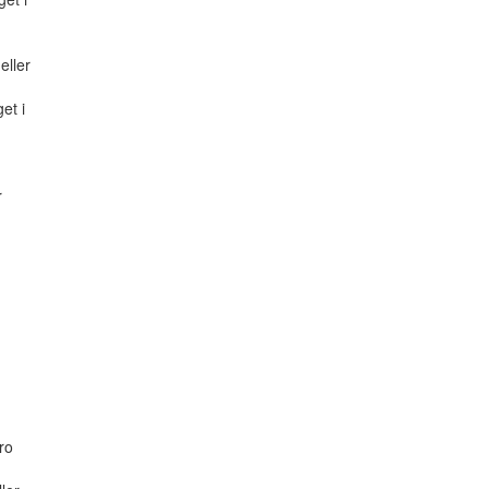
eller
et i
r
,
ro