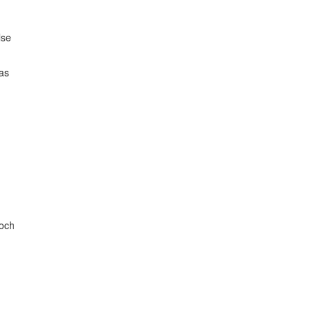
lse
ras
 och