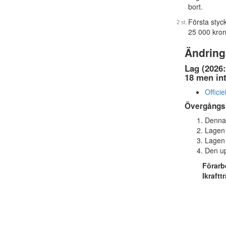
bort.
Första styck
25 000 kro
Ändring
Lag (2026:
18 men int
Officie
Övergångs
Denna 
Lagen 
Lagen 
Den up
Förarb
Ikraftt