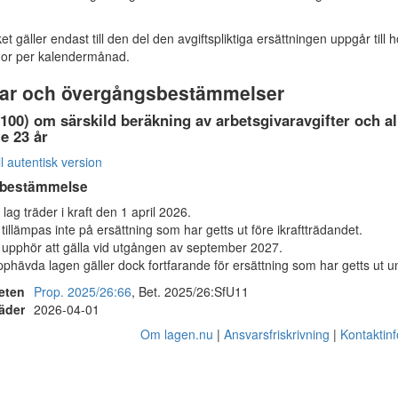
et gäller endast till den del den avgiftspliktiga ersättningen uppgår till 
nor per kalendermånad.
ar och övergångsbestämmelser
100) om särskild beräkning av arbetsgivaravgifter och al
e 23 år
ll autentisk version
bestämmelse
lag träder i kraft den 1 april 2026.
tillämpas inte på ersättning som har getts ut före ikraftträdandet.
upphör att gälla vid utgången av september 2027.
phävda lagen gäller dock fortfarande för ersättning som har getts ut 
eten
Prop. 2025/26:66
, Bet. 2025/26:SfU11
räder
2026-04-01
Om lagen.nu
Ansvarsfriskrivning
Kontaktin