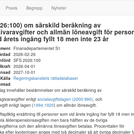
Praxis
Begrepp
Nyheter
26:100) om särskild beräkning av
ivaravgifter och allmän löneavgift för perso
 årets ingång fyllt 18 men inte 23 år
ement
Finansdepartementet S1
ärdad
2026-02-26
nförd
SFS 2026:100
Ikraft
2026-04-01
änsad
2027-10-01
Källa
Regeringskansliets rättsdatabaser
ämtad
g innehåller bestämmelser om särskild beräkning av
sgivaravgifter enligt
socialavgiftslagen (2000:980)
, och
vgift enligt lagen (
1994:1920
) om allmän löneavgift.
spliktig ersättning till personer som vid årets ingång har fyllt 18 men i
ela ålderspensionsavgiften men bara hälften av de övriga
avgifterna och den allmänna löneavgiften betalas. Procenttalen för
ska efter kvoteringen anges med två decimaler så att övriga decimaler fa