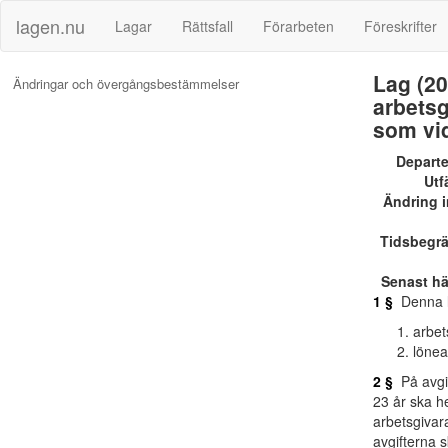
lagen.nu
Lagar
Rättsfall
Förarbeten
Föreskrifter
Lag (20
Ändringar och övergångsbestämmelser
arbetsg
som vid
Depart
Utf
Ändring i
Tidsbegr
Senast h
1 §
Denna la
arbet
lönea
2 §
På avgift
23 år ska h
arbetsgivar
avgifterna 