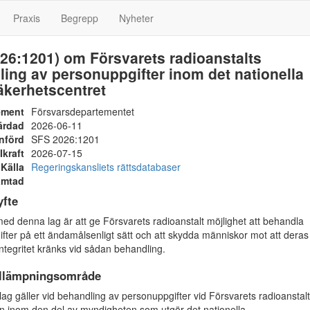
Praxis
Begrepp
Nyheter
26:1201) om Försvarets radioanstalts
ing av personuppgifter inom det nationella
äkerhetscentret
ement
Försvarsdepartementet
ärdad
2026-06-11
nförd
SFS 2026:1201
Ikraft
2026-07-15
Källa
Regeringskansliets rättsdatabaser
ämtad
yfte
ed denna lag är att ge Försvarets radioanstalt möjlighet att behandla
fter på ett ändamålsenligt sätt och att skydda människor mot att deras
integritet kränks vid sådan behandling.
illämpningsområde
g gäller vid behandling av personuppgifter vid Försvarets radioanstalt
 inom den del av myndigheten som utgör det nationella