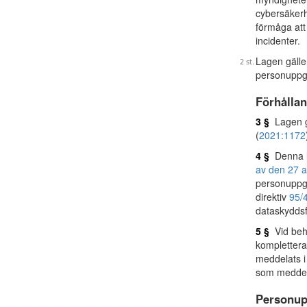
cybersäkerh
förmåga att
incidenter.
Lagen gälle
personuppgif
Förhållan
3 §
Lagen gä
(
2021:1172
4 §
Denna l
av den 27 a
personuppgi
direktiv
95/
dataskyddsf
5 §
Vid beha
komplettera
meddelats i 
som meddelat
Personup