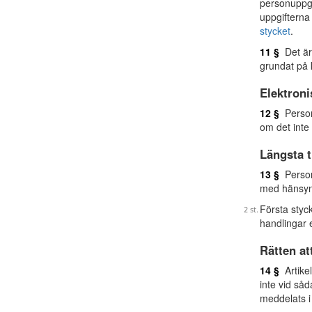
personuppgi
uppgifterna
stycket
.
11 §
Det är 
grundat på 
Elektroni
12 §
Personu
om det inte 
Längsta t
13 §
Personu
med hänsyn 
Första styck
handlingar e
Rätten at
14 §
Artikel
inte vid såd
meddelats i 