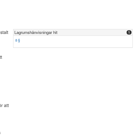
stalt
Lagrumshänvisningar hit
1
8 §
tt
r att
a