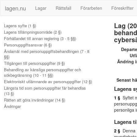
lagen.nu
Lagar
Rättsfall
Förarbeten
Föreskrifter
Lag (20
Lagens syfte (1 §)
behandl
Lagens tillämpningsområde (2 §)
cybers
Förhållandet till annan reglering (3 - 5 §§)
Personuppgiftsansvar (6 §)
Depart
Ändamål med personuppgiftsbehandlingen (7 - 8
Utf
§§)
Ändring i
Tillgången till personuppgifter (9 §)
Behandling av känsliga personuppgifter och
sökbegränsning (10 - 11 §§)
Senast h
Elektroniskt utlämnande av personuppgifter (12 §)
Längsta tid som personuppgifter får behandlas
Lagens s
(13 §)
1 §
Syftet m
Rätten att göra invändningar (14 §)
personuppgi
Ändringar
personliga 
Lagens t
2 §
Denna la
myndigheten