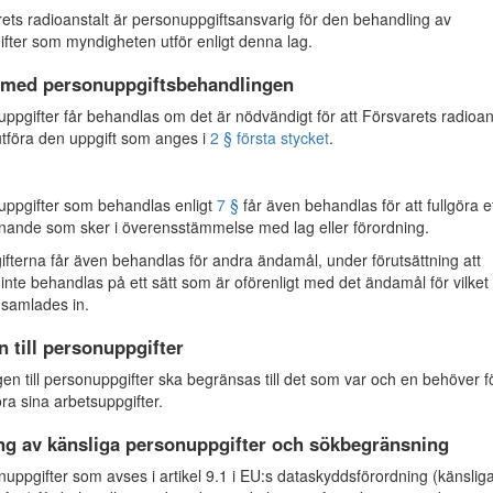
ts radioanstalt är personuppgiftsansvarig för den behandling av
fter som myndigheten utför enligt denna lag.
med personuppgiftsbehandlingen
pgifter får behandlas om det är nödvändigt för att Försvarets radioan
tföra den uppgift som anges i
2 § första stycket
.
ppgifter som behandlas enligt
7 §
får även behandlas för att fullgöra e
nande som sker i överensstämmelse med lag eller förordning.
fterna får även behandlas för andra ändamål, under förutsättning att
 inte behandlas på ett sätt som är oförenligt med det ändamål för vilket
 samlades in.
n till personuppgifter
en till personuppgifter ska begränsas till det som var och en behöver fö
ra sina arbetsuppgifter.
ng av känsliga personuppgifter och sökbegränsning
ppgifter som avses i artikel 9.1 i EU:s dataskyddsförordning (känslig