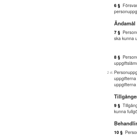
6 §
Försvare
personuppgi
Ändamål 
7 §
Personup
ska kunna u
8 §
Personu
uppgiftsläm
Personuppgi
uppgifterna
uppgifterna
Tillgånge
9 §
Tillgång
kunna fullgö
Behandli
10 §
Personu