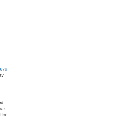
-
/679
av
ed
har
fter