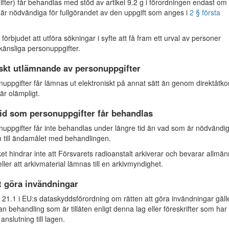
fter) får behandlas med stöd av artikel 9.2 g i förordningen endast om
 är nödvändiga för fullgörandet av den uppgift som anges i
2 § första
förbjudet att utföra sökningar i syfte att få fram ett urval av personer
känsliga personuppgifter.
skt utlämnande av personuppgifter
ppgifter får lämnas ut elektroniskt på annat sätt än genom direktåtk
är olämpligt.
id som personuppgifter får behandlas
ppgifter får inte behandlas under längre tid än vad som är nödvändig
till ändamålet med behandlingen.
et hindrar inte att Försvarets radioanstalt arkiverar och bevarar allmä
ller att arkivmaterial lämnas till en arkivmyndighet.
t göra invändningar
 21.1 i EU:s dataskyddsförordning om rätten att göra invändningar gäll
an behandling som är tillåten enligt denna lag eller föreskrifter som har
anslutning till lagen.