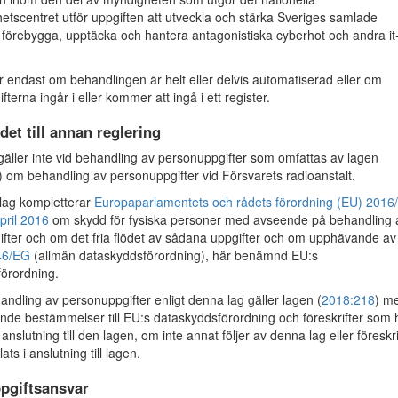
etscentret utför uppgiften att utveckla och stärka Sveriges samlade
 förebygga, upptäcka och hantera antagonistiska cyberhot och andra it
r endast om behandlingen är helt eller delvis automatiserad eller om
terna ingår i eller kommer att ingå i ett register.
det till annan reglering
ller inte vid behandling av personuppgifter som omfattas av lagen
) om behandling av personuppgifter vid Försvarets radioanstalt.
ag kompletterar
Europaparlamentets och rådets förordning (EU) 2016
pril 2016
om skydd för fysiska personer med avseende på behandling 
fter och om det fria flödet av sådana uppgifter och om upphävande av
46/EG
(allmän dataskyddsförordning), här benämnd EU:s
örordning.
ndling av personuppgifter enligt denna lag gäller lagen (
2018:218
) m
nde bestämmelser till EU:s dataskyddsförordning och föreskrifter som 
anslutning till den lagen, om inte annat följer av denna lag eller föreskri
s i anslutning till lagen.
pgiftsansvar