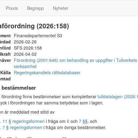
Praxis
Begrepp
Nyheter
aförordning (2026:158)
ement
Finansdepartementet S3
ärdad
2026-02-26
nförd
SFS 2026:158
Ikraft
2026-04-02
häver
Förordning (2001:646) om behandling av uppgifter i Tullverkets
verksamhet
Källa
Regeringskansliets rättsdatabaser
ämtad
 bestämmelser
 förordning finns bestämmelser som kompletterar
tulldatalagen (2026:
ryck i förordningen har samma betydelse som i lagen.
en är meddelad med stöd av
. 11 § regeringsformen
i fråga om
6
och
7 §§
, och
. 7 § regeringsformen
i fråga om övriga bestämmelser.