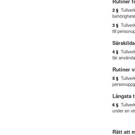
Rutiner f
2 §
Tullverke
behörigheter
3 §
Tullverk
till personup
Särskilda
4 §
Tullverk
får använda
Rutiner v
5 §
Tullverk
personuppgif
Längsta t
6 §
Tullverk
under en vis
Rätt att 