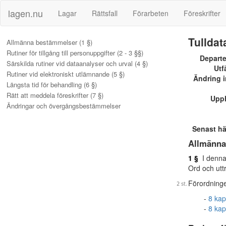
lagen.nu
Lagar
Rättsfall
Förarbeten
Föreskrifter
Tulldat
Allmänna bestämmelser (1 §)
Rutiner för tillgång till personuppgifter (2 - 3 §§)
Depart
Särskilda rutiner vid dataanalyser och urval (4 §)
Utf
Rutiner vid elektroniskt utlämnande (5 §)
Ändring i
Längsta tid för behandling (6 §)
Rätt att meddela föreskrifter (7 §)
Upp
Ändringar och övergångsbestämmelser
Senast h
Allmänna
1 §
I denna
Ord och utt
Förordning
8 kap
8 kap