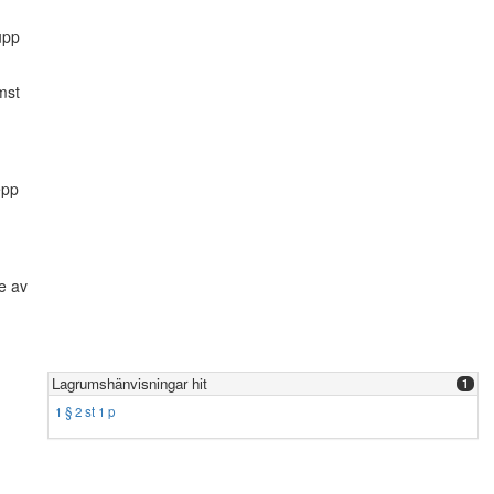
 upp
mst
epp
e av
Lagrumshänvisningar hit
1
1 § 2 st 1 p