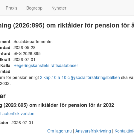
Praxis
Begrepp
Nyheter
ing (2026:895) om riktålder för pension för 
ement
Socialdepartementet
ärdad
2026-05-28
nförd
SFS 2026:895
Ikraft
2026-07-01
Källa
Regeringskansliets rättsdatabaser
ämtad
rn för pension enligt
2 kap.
10 a
-
10 c §§
socialförsäkringsbalken
ska va
 2032.
ar
 (2026:895) om riktålder för pension för år 2032
ll autentisk version
räder
2026-07-01
Om lagen.nu
Ansvarsfriskrivning
Kontaktin