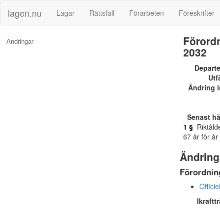
lagen.nu
Lagar
Rättsfall
Förarbeten
Föreskrifter
Förordn
Ändringar
2032
Depart
Utf
Ändring i
Senast h
1 §
Riktålde
67 år för år
Ändring
Förordning
Officie
Ikraftt