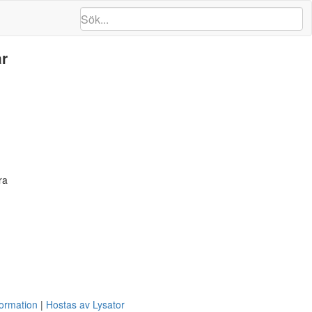
år
ra
formation
Hostas av Lysator