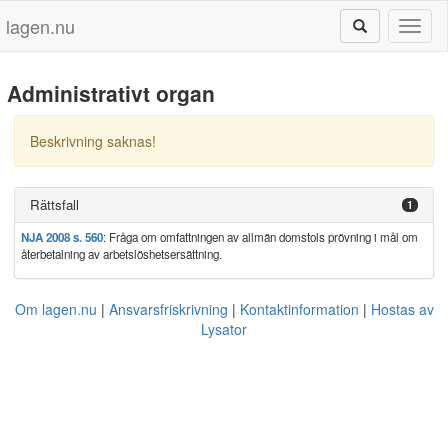
lagen.nu
Toggl
naviga
Administrativt organ
Beskrivning saknas!
Rättsfall
1
NJA 2008 s. 560
: Fråga om omfattningen av allmän domstols prövning i mål om
återbetalning av arbetslöshetsersättning.
Om lagen.nu
Ansvarsfriskrivning
Kontaktinformation
Hostas av
Lysator