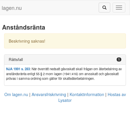
lagen.nu
Toggl
naviga
Anståndsränta
Beskrivning saknas!
Rättsfall
1
NJA 1991 s. 283
: När överrätt nedsatt gåvoskatt skall frågan om återbetalning av
anståndsränta enligt 55 § 2 mom lagen (1941:416) om arvsskatt och gåvoskatt
prövas i samma ordning som gäller för skatteåterbetalningen.
Om lagen.nu
Ansvarsfriskrivning
Kontaktinformation
Hostas av
Lysator