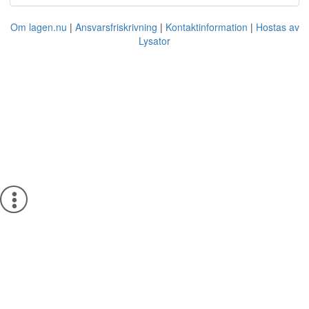
Om lagen.nu
Ansvarsfriskrivning
Kontaktinformation
Hostas av
Lysator