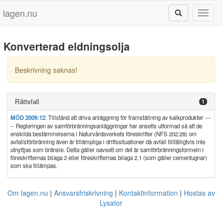
lagen.nu
Toggl
naviga
Konverterad eldningsolja
Beskrivning saknas!
Rättsfall
1
MÖD 2009:12
: Tillstånd att driva anläggning för framställning av kalkprodukter ---
-- Regleringen av samförbränningsanläggningar har ansetts utformad så att de
enskilda bestämmelserna i Naturvårdsverkets föreskrifter (NFS 202:28) om
avfallsförbränning även är tillämpliga i driftssituationer då avfall tillfälligtvis inte
utnyttjas som bränsle. Detta gäller oavsett om det är samförbränningsformeln i
föreskrifternas bilaga 2 eller föreskrifternas bilaga 2.1 (som gäller cementugnar)
som ska tillämpas.
Om lagen.nu
Ansvarsfriskrivning
Kontaktinformation
Hostas av
Lysator