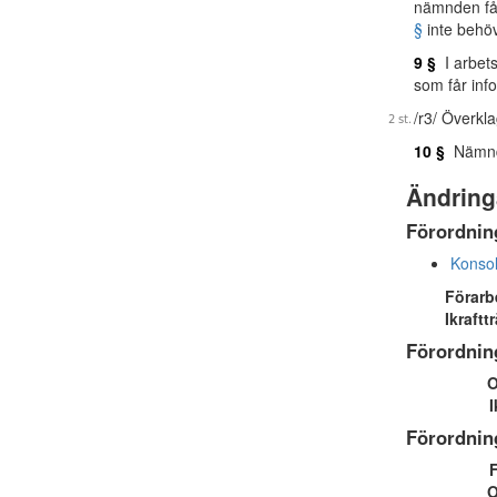
nämnden får
§
inte behöv
9 §
I arbets
som får inf
/r3/ Överkl
10 §
Nämnden
Ändring
Förordnin
Konsol
Förarb
Ikraftt
Förordnin
O
I
Förordnin
O