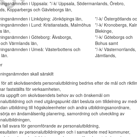
ldningsnämnden i Uppsala: */-k/ Uppsala, Södermanlands, Örebro,
ds, Kopparbergs och Gävleborgs län,
ldningsnämnden i Linköping: Jönköpings län,
*/-k/ Östergötlands o
ldningsnämnden i Lund: Kristianstads, Malmöhus
*/-k/ Kronobergs, Kal
s län,
Blekinge,
ldningsnämnden i Göteborg: Älvsborgs,
*/-k/ Göteborgs och
 och Värmlands län,
Bohus samt
ldningsnämnden i Umeå: Västerbottens och
*/-k/ Västernorrlands,
 län.
Jämtlands,
er
ningsnämnden skall särskilt
 för att skolväsendets personalutbildning bedrivs efter de mål och riktlin
ar fastställts för verksamheten,
ta uppgift om skolväsendets behov av och önskemål om
nalutbildning och med utgångspunkt däri besluta om tilldelning av med
ådan utbildning till högskoleenheter och andra utbildningsanordnare,
örja en ändamålsenlig planering, samordning och utveckling av
nalutbildningen,
sa fall svara för genomförande av personalutbildning,
 resultaten av personalutbildningen och i samarbete med kommuner,