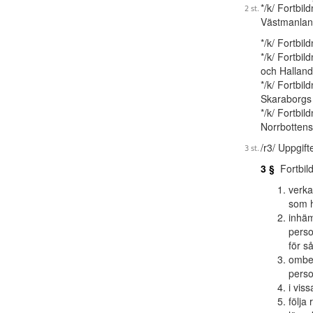
*/k/ Fortbi
Västmanlan
*/k/ Fortbi
*/k/ Fortbi
och Halland
*/k/ Fortbi
Skaraborgs
*/k/ Fortbi
Norrbottens
/r3/ Uppgift
3 §
Fortbild
verka
som h
inhäm
perso
för s
ombes
perso
i vis
följa