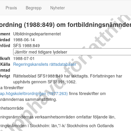
Upphävd författni
Praxis
Begrepp
Nyheter
rordning (1988:849) om fortbildningsnämnder
ement
Utbildningsdepartementet
ärdad
1988-06-14
nförd
SFS 1988:849
Ikraft
1988-07-01
Källa
Regeringskansliets rättsdatabaser
ämtad
vrigt
Rättelseblad SFS1988:849 har iakttagits. Författningen har
upphävts gennom SFS1991:1062.
a föreskrifter
kap.
högskoleförordningen (1977:263)
finns föreskrifter om
ngsnämndernas sammansättning.
amhetsområde
dningsnämndernas verksamhetsområden omfattar följande län,
ldningsnämnden i Stockholm: län,
*/-k/ Stockholms och Gotlands