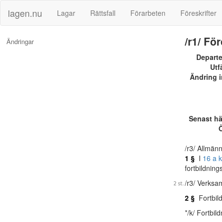
lagen.nu
Lagar
Rättsfall
Förarbeten
Föreskrifter
/r1/ Fö
Ändringar
Depart
Utf
Ändring i
Senast h
Ö
/r3/ Allmänn
1 §
I
16 a 
fortbildni
/r3/ Verks
2 §
Fortbil
*/k/ Fortbi