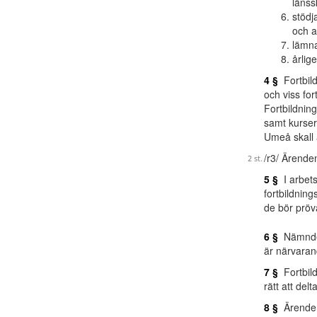
länss
stödj
och a
lämna
årlig
4 §
Fortbild
och viss for
Fortbildnin
samt kurser 
Umeå skall 
/r3/ Ärende
5 §
I arbets
fortbildnin
de bör prö
6 §
Nämnden 
är närvaran
7 §
Fortbild
rätt att del
8 §
Ärendena