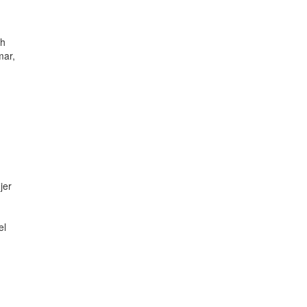
ch
mar,
jer
el