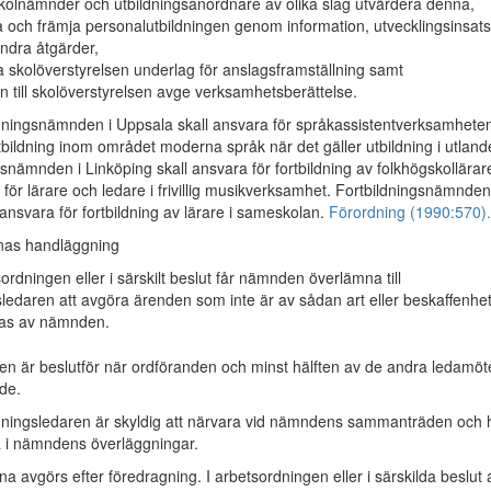
kolnämnder och utbildningsanordnare av olika slag utvärdera denna,
a och främja personalutbildningen genom information, utvecklingsinsat
ndra åtgärder,
 skolöverstyrelsen underlag för anslagsframställning samt
en till skolöverstyrelsen avge verksamhetsberättelse.
ningsnämnden i Uppsala skall ansvara för språkassistentverksamhete
tbildning inom området moderna språk när det gäller utbildning i utland
gsnämnden i Linköping skall ansvara för fortbildning av folkhögskollärar
för lärare och ledare i frivillig musikverksamhet. Fortbildningsnämnden
ansvara för fortbildning av lärare i sameskolan.
Förordning (1990:570).
nas handläggning
ordningen eller i särskilt beslut får nämnden överlämna till
gsledaren att avgöra ärenden som inte är av sådan art eller beskaffenhet
vas av nämnden.
är beslutför när ordföranden och minst hälften av de andra ledamöt
de.
ningsledaren är skyldig att närvara vid nämndens sammanträden och 
ta i nämndens överläggningar.
 avgörs efter föredragning. I arbetsordningen eller i särskilda beslut 