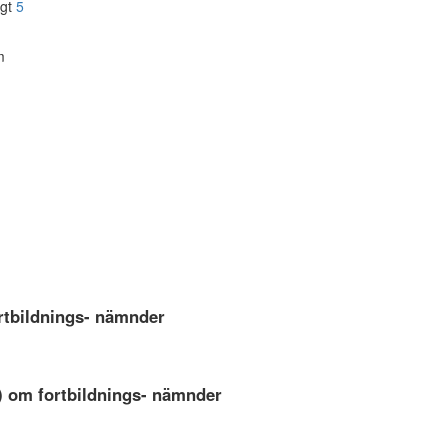
igt
5
m
rtbildnings- nämnder
) om fortbildnings- nämnder