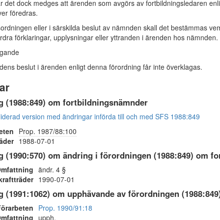
 det dock medges att ärenden som avgörs av fortbildningsledaren enl
er föredras.
ordningen eller i särskilda beslut av nämnden skall det bestämmas ve
ordra förklaringar, upplysningar eller yttranden i ärenden hos nämnden.
agande
s beslut i ärenden enligt denna förordning får inte överklagas.
ar
g (1988:849) om fortbildningsnämnder
iderad version med ändringar införda till och med SFS 1988:849
eten
Prop. 1987/88:100
räder
1988-07-01
g (1990:570) om ändring i förordningen (1988:849) om fo
mfattning
ändr. 4 §
kraftträder
1990-07-01
g (1991:1062) om upphävande av förordningen (1988:849
Förarbeten
Prop. 1990/91:18
mfattning
upph.