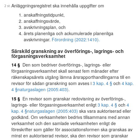
Anläggningsregistret ska innehålla uppgifter om
anskaffningstidpunkt,
anskaffningsvärde,
avskrivningsplan, och
årets planenliga och ackumulerade planenliga
avskrivningar.
Förordning (2022:1410).
Särskild granskning av överförings-, lagrings- och
förgasningsverksamhet
14 §
Den som bedriver överförings-, lagrings- eller
förgasningsverksamhet skall senast fem månader efter
räkenskapsårets utgång lämna årsrapporthandlingarna till en
revisor för sådan granskning som avses i
3 kap. 4 §
och
4 kap.
4 §
naturgaslagen (2005:403)
.
15 §
En revisor som granskar redovisning av överförings-,
lagrings- eller förgasningsverksamhet enligt
3 kap. 4 §
och
4
kap. 4 §
naturgaslagen (2005:403)
ska vara auktoriserad eller
godkänd. Om verksamheten bedrivs tillsammans med annan
verksamhet och den samlade verksamheten enligt de
föreskrifter som gäller för associationsformen ska granskas av
minst en auktoriserad revisor, ska den revisor som granskar