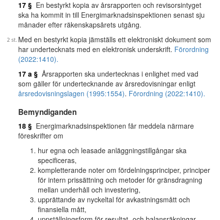
17 §
En bestyrkt kopia av årsrapporten och revisorsintyget
ska ha kommit in till Energimarknadsinspektionen senast sju
månader efter räkenskapsårets utgång.
Med en bestyrkt kopia jämställs ett elektroniskt dokument som
har undertecknats med en elektronisk underskrift.
Förordning
(2022:1410).
17 a §
Årsrapporten ska undertecknas i enlighet med vad
som gäller för undertecknande av årsredovisningar enligt
årsredovisningslagen (1995:1554)
.
Förordning (2022:1410).
Bemyndiganden
18 §
Energimarknadsinspektionen får meddela närmare
föreskrifter om
hur egna och leasade anläggningstillgångar ska
specificeras,
kompletterande noter om fördelningsprinciper, principer
för intern prissättning och metoder för gränsdragning
mellan underhåll och investering,
upprättande av nyckeltal för avkastningsmått och
finansiella mått,
uppställningsform för resultat- och balansräkningar,