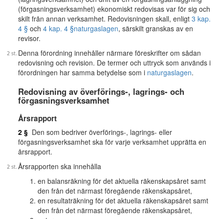
(förgasningsverksamhet) ekonomiskt redovisas var för sig och
skilt från annan verksamhet. Redovisningen skall, enligt
3 kap.
4 §
och
4 kap. 4 §
naturgaslagen
, särskilt granskas av en
revisor.
Denna förordning innehåller närmare föreskrifter om sådan
redovisning och revision. De termer och uttryck som används i
förordningen har samma betydelse som i
naturgaslagen
.
Redovisning av överförings-, lagrings- och
förgasningsverksamhet
Årsrapport
2 §
Den som bedriver överförings-, lagrings- eller
förgasningsverksamhet ska för varje verksamhet upprätta en
årsrapport.
Årsrapporten ska innehålla
en balansräkning för det aktuella räkenskapsåret samt
den från det närmast föregående räkenskapsåret,
en resultaträkning för det aktuella räkenskapsåret samt
den från det närmast föregående räkenskapsåret,