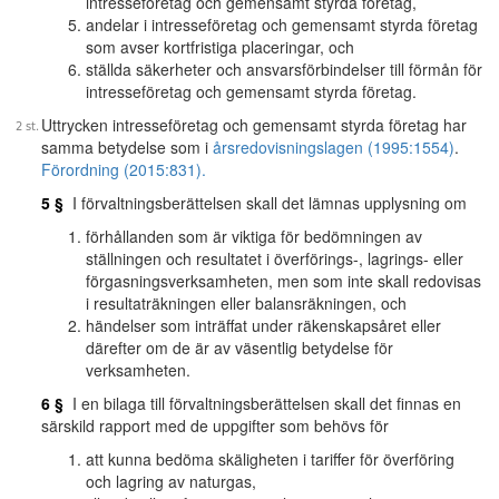
intresseföretag och gemensamt styrda företag,
andelar i intresseföretag och gemensamt styrda företag
som avser kortfristiga placeringar, och
ställda säkerheter och ansvarsförbindelser till förmån för
intresseföretag och gemensamt styrda företag.
Uttrycken intresseföretag och gemensamt styrda företag har
samma betydelse som i
årsredovisningslagen (1995:1554)
.
Förordning (2015:831).
5 §
I förvaltningsberättelsen skall det lämnas upplysning om
förhållanden som är viktiga för bedömningen av
ställningen och resultatet i överförings-, lagrings- eller
förgasningsverksamheten, men som inte skall redovisas
i resultaträkningen eller balansräkningen, och
händelser som inträffat under räkenskapsåret eller
därefter om de är av väsentlig betydelse för
verksamheten.
6 §
I en bilaga till förvaltningsberättelsen skall det finnas en
särskild rapport med de uppgifter som behövs för
att kunna bedöma skäligheten i tariffer för överföring
och lagring av naturgas,