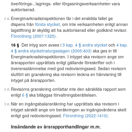
överförings-, lagrings- eller förgasningsverksamheten vara
auktoriserad.
Energimarknadsinspektionen får i det enskilda fallet ge
dispens från
första stycket
, om inte verksamheten enligt annan
lagstiftning är skyldig att ha auktoriserad eller godkänd revisor.
Förordning (2007:1325).
16 §
Det intyg som avses i
3 kap. 4 § andra stycket
och
4 kap.
4 § andra stycket
naturgaslagen (2005:403)
ska ges in till
Energimarknadsinspektionen. I intyget ska revisorn ange om
årsrapporten upprättats enligt gällande föreskrifter och i
överensstämmelse med god redovisningssed. Sedan revisorn
slutfört sin granskning ska revisorn teckna en hänvisning till
intyget på årsrapporten.
Revisorns granskning omfattar inte den särskilda rapport som
enligt
6 §
ska biläggas förvaltningsberättelsen.
När en ingångsbalansräkning har upprättats ska revisorn i
intyget särskilt ange om beräkningen av ingångsvärdena skett
enligt god redovisningssed.
Förordning (2022:1410).
Insändande av årsrapporthandlingar m.m.