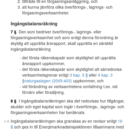
tillträde till en förgasningsanläggning, och
att kunna jämföra olika överförings-, lagrings- och
förgasningsverksamheter.
Ingångsbalansräkning
7 §
Den som bedriver överförings-, lagrings- eller
förgasningsverksamhet och som enligt denna förordning är
skyldig att upprätta årsrapport, skall upprätta en särskild
ingångsbalansräkning
det första räkenskapsår som skyldighet att upprätta
årsrapport uppkommer,
det första räkenskapsår som skyldighet att särredovisa
verksamhetsgrenar enligt
3 kap. 3 §
eller
4 kap. 3
§
naturgaslagen (2005:403)
uppkommer, och
vid förändring av verksamhetens omfattning t.ex. vid
förvärv eller försäljning.
8 §
I ingångsbalansräkningen ska det redovisas hur tillgångar,
skulder och eget kapital som ingår i överförings-, lagrings- och
förgasningsverksamheten har beräknats.
Ingångsbalansräkningen ska granskas av en revisor enligt
16
§
och ges in till Energimarknadsinspektionen tillsammans med