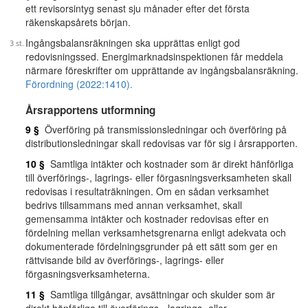
ett revisorsintyg senast sju månader efter det första
räkenskapsårets början.
Ingångsbalansräkningen ska upprättas enligt god
redovisningssed. Energimarknadsinspektionen får meddela
närmare föreskrifter om upprättande av ingångsbalansräkning.
Förordning (2022:1410).
Årsrapportens utformning
9 §
Överföring på transmissionsledningar och överföring på
distributionsledningar skall redovisas var för sig i årsrapporten.
10 §
Samtliga intäkter och kostnader som är direkt hänförliga
till överförings-, lagrings- eller förgasningsverksamheten skall
redovisas i resultaträkningen. Om en sådan verksamhet
bedrivs tillsammans med annan verksamhet, skall
gemensamma intäkter och kostnader redovisas efter en
fördelning mellan verksamhetsgrenarna enligt adekvata och
dokumenterade fördelningsgrunder på ett sätt som ger en
rättvisande bild av överförings-, lagrings- eller
förgasningsverksamheterna.
11 §
Samtliga tillgångar, avsättningar och skulder som är