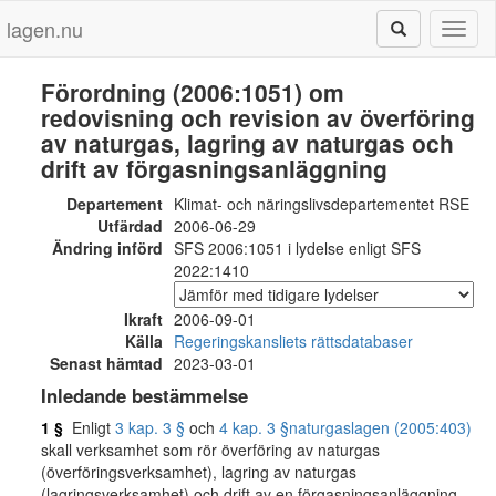
lagen.nu
Toggl
naviga
Förordning (2006:1051) om
redovisning och revision av överföring
av naturgas, lagring av naturgas och
drift av förgasningsanläggning
Departement
Klimat- och näringslivsdepartementet RSE
Utfärdad
2006-06-29
Ändring införd
SFS 2006:1051 i lydelse enligt SFS
2022:1410
Ikraft
2006-09-01
Källa
Regeringskansliets rättsdatabaser
Senast hämtad
2023-03-01
Inledande bestämmelse
1 §
Enligt
3 kap. 3 §
och
4 kap. 3 §
naturgaslagen (2005:403)
skall verksamhet som rör överföring av naturgas
(överföringsverksamhet), lagring av naturgas
(lagringsverksamhet) och drift av en förgasningsanläggning