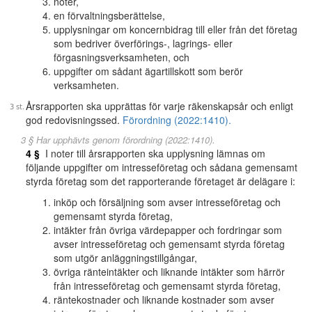
noter,
en förvaltningsberättelse,
upplysningar om koncernbidrag till eller från det företag
som bedriver överförings-, lagrings- eller
förgasningsverksamheten, och
uppgifter om sådant ägartillskott som berör
verksamheten.
Årsrapporten ska upprättas för varje räkenskapsår och enligt
god redovisningssed.
Förordning (2022:1410).
3 § Har upphävts genom förordning (2022:1410).
4 §
I noter till årsrapporten ska upplysning lämnas om
följande uppgifter om intresseföretag och sådana gemensamt
styrda företag som det rapporterande företaget är delägare i:
inköp och försäljning som avser intresseföretag och
gemensamt styrda företag,
intäkter från övriga värdepapper och fordringar som
avser intresseföretag och gemensamt styrda företag
som utgör anläggningstillgångar,
övriga ränteintäkter och liknande intäkter som härrör
från intresseföretag och gemensamt styrda företag,
räntekostnader och liknande kostnader som avser