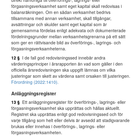
direkt hänförliga till överförings-, lagrings- eller
förgasningsverksamhet samt eget kapital skall redovisas i
balansräkningen. Om en sådan verksamhet bedrivs
tillsammans med annan verksamhet, skall tillgångar,
avsättningar och skulder samt eget kapital som är
gemensamma fördelas enligt adekvata och dokumenterade
fördelningsgrunder mellan verksamhetsgrenarna på ett sätt
som ger en rättvisande bild av överförings-, lagrings- och
förgasningsverksamheterna.
12 §
I de fall god redovisningssed innebär andra
värderingsprinciper i årsrapporten än vad som gäller i den
officiella årsredovisningen ska uppgift lämnas om vilka
justeringar som skett av värdena samt orsaken till justeringen.
Förordning (2022:1410).
Anläggningsregister
13 §
Ett anläggningsregister för överförings-, lagrings- eller
förgasningsverksamhet ska upprättas och hållas aktuellt.
Registret ska upprättas enligt god redovisningssed och för
varje tillgång som helt eller delvis är avsedd att stadigvarande
brukas eller innehas i överförings-, lagrings- eller
förgasningsverksamheten.