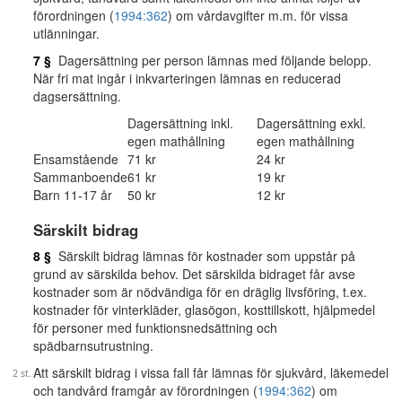
förordningen (
1994:362
) om vårdavgifter m.m. för vissa
utlänningar.
7 §
Dagersättning per person lämnas med följande belopp.
När fri mat ingår i inkvarteringen lämnas en reducerad
dagsersättning.
Dagersättning inkl.
Dagersättning exkl.
egen mathållning
egen mathållning
Ensamstående
71 kr
24 kr
Sammanboende
61 kr
19 kr
Barn 11-17 år
50 kr
12 kr
Särskilt bidrag
8 §
Särskilt bidrag lämnas för kostnader som uppstår på
grund av särskilda behov. Det särskilda bidraget får avse
kostnader som är nödvändiga för en dräglig livsföring, t.ex.
kostnader för vinterkläder, glasögon, kosttillskott, hjälpmedel
för personer med funktionsnedsättning och
spädbarnsutrustning.
Att särskilt bidrag i vissa fall får lämnas för sjukvård, läkemedel
och tandvård framgår av förordningen (
1994:362
) om