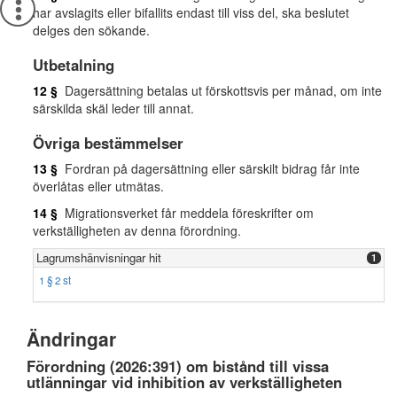
har avslagits eller bifallits endast till viss del, ska beslutet
delges den sökande.
Utbetalning
12 §
Dagersättning betalas ut förskottsvis per månad, om inte
särskilda skäl leder till annat.
Övriga bestämmelser
13 §
Fordran på dagersättning eller särskilt bidrag får inte
överlåtas eller utmätas.
14 §
Migrationsverket får meddela föreskrifter om
verkställigheten av denna förordning.
Lagrumshänvisningar hit
1
1 § 2 st
Ändringar
Förordning (2026:391) om bistånd till vissa
utlänningar vid inhibition av verkställigheten