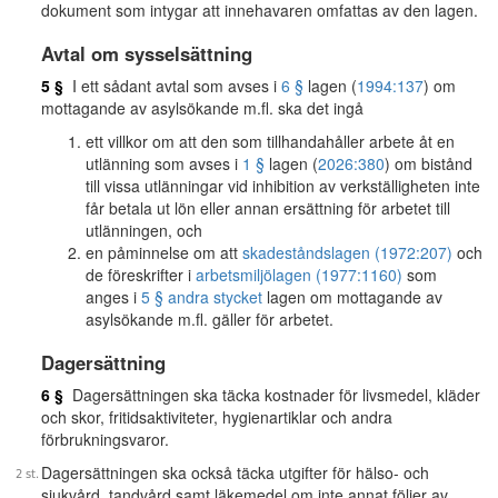
dokument som intygar att innehavaren omfattas av den lagen.
Avtal om sysselsättning
5 §
I ett sådant avtal som avses i
6 §
lagen (
1994:137
) om
mottagande av asylsökande m.fl. ska det ingå
ett villkor om att den som tillhandahåller arbete åt en
utlänning som avses i
1 §
lagen (
2026:380
) om bistånd
till vissa utlänningar vid inhibition av verkställigheten inte
får betala ut lön eller annan ersättning för arbetet till
utlänningen, och
en påminnelse om att
skadeståndslagen (1972:207)
och
de föreskrifter i
arbetsmiljölagen (1977:1160)
som
anges i
5 § andra stycket
lagen om mottagande av
asylsökande m.fl. gäller för arbetet.
Dagersättning
6 §
Dagersättningen ska täcka kostnader för livsmedel, kläder
och skor, fritidsaktiviteter, hygienartiklar och andra
förbrukningsvaror.
Dagersättningen ska också täcka utgifter för hälso- och
sjukvård, tandvård samt läkemedel om inte annat följer av