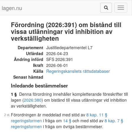
lagen.nu
Toggl
naviga
Förordning (2026:391) om bistånd till
vissa utlänningar vid inhibition av
verkställigheten
Departement
Justitiedepartementet L7
Utfärdad
2026-04-23
Ändring införd
SFS 2026:391
Ikraft
2026-06-01
Källa
Regeringskansliets rättsdatabaser
Senast hämtad
Inledande bestämmelser
1 §
Denna förordning innehåller kompletterande föreskrifter till
lagen (
2026:380
) om bistånd till vissa utlänningar vid inhibition
av verkställigheten.
Förordningen är meddelad med stöd av
8 kap. 11 §
regeringsformen
i fråga om
14 §
och med stöd av
8 kap. 7 §
regeringsformen
i fråga om övriga bestämmelser.