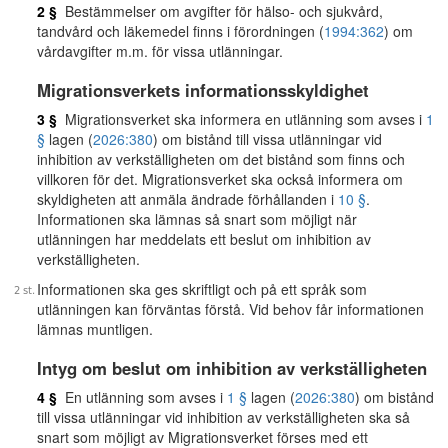
2 §
Bestämmelser om avgifter för hälso- och sjukvård,
tandvård och läkemedel finns i förordningen (
1994:362
) om
vårdavgifter m.m. för vissa utlänningar.
Migrationsverkets informationsskyldighet
3 §
Migrationsverket ska informera en utlänning som avses i
1
§
lagen (
2026:380
) om bistånd till vissa utlänningar vid
inhibition av verkställigheten om det bistånd som finns och
villkoren för det. Migrationsverket ska också informera om
skyldigheten att anmäla ändrade förhållanden i
10 §
.
Informationen ska lämnas så snart som möjligt när
utlänningen har meddelats ett beslut om inhibition av
verkställigheten.
Informationen ska ges skriftligt och på ett språk som
utlänningen kan förväntas förstå. Vid behov får informationen
lämnas muntligen.
Intyg om beslut om inhibition av verkställigheten
4 §
En utlänning som avses i
1 §
lagen (
2026:380
) om bistånd
till vissa utlänningar vid inhibition av verkställigheten ska så
snart som möjligt av Migrationsverket förses med ett