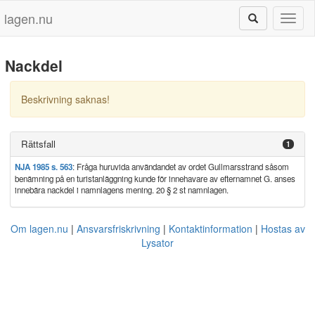
lagen.nu
Toggl
naviga
Nackdel
Beskrivning saknas!
Rättsfall
1
NJA 1985 s. 563
: Fråga huruvida användandet av ordet Gullmarsstrand såsom
benämning på en turistanläggning kunde för innehavare av efternamnet G. anses
innebära nackdel i namnlagens mening. 20 § 2 st namnlagen.
Om lagen.nu
Ansvarsfriskrivning
Kontaktinformation
Hostas av
Lysator