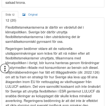
satsad krona.
Sida 12
Original
12 (20)
Flexibilitetsmekanismerna är därför en värdefull del i
klimatpolitiken. Sverige bör därför utnyttja
flexibilitetsmekanismerna i den utsträckning det är
samhällsekonomiskt gynnsamt för oss.
Regeringen bedömer vidare att de nationella
utsläppsminskningar som krävs för att nå målen efter att
flexibilitetsmekanismer utnyttjats, tillsammans med
klimatpolitiken i övrigt, bör kunna hanteras genom förändringar
av styrmedlen riktade mot konsumtionen av bensin och diesel.
Miljömålsberedningen har fått ett tilläggsdirektiv (dir. 2022:126)
om att ta fram en strategi för hur Sverige ska leva upp till sina
åtaganden inom EU för nettoupptag av växthusgaser från
LULUCF-sektorn. Det vore sannolikt kostsamt och inte önskvärt
för Sverige att utnyttja flexibiliteten i ESR gentemot LULUCF då
snabba ökningar av kolupptaget där skulle kräva minskad
avverkning. Regeringens bedömning är att det inte är effektivt
att rikta styrning mot svenskt jordbruk som minskar den