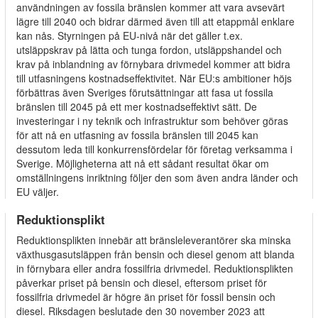
användningen av fossila bränslen kommer att vara avsevärt
lägre till 2040 och bidrar därmed även till att etappmål enklare
kan nås. Styrningen på EU-nivå när det gäller t.ex.
utsläppskrav på lätta och tunga fordon, utsläppshandel och
krav på inblandning av förnybara drivmedel kommer att bidra
till utfasningens kostnadseffektivitet. När EU:s ambitioner höjs
förbättras även Sveriges förutsättningar att fasa ut fossila
bränslen till 2045 på ett mer kostnadseffektivt sätt. De
investeringar i ny teknik och infrastruktur som behöver göras
för att nå en utfasning av fossila bränslen till 2045 kan
dessutom leda till konkurrensfördelar för företag verksamma i
Sverige. Möjligheterna att nå ett sådant resultat ökar om
omställningens inriktning följer den som även andra länder och
EU väljer.
Reduktionsplikt
Reduktionsplikten innebär att bränsleleverantörer ska minska
växthusgasutsläppen från bensin och diesel genom att blanda
in förnybara eller andra fossilfria drivmedel. Reduktionsplikten
påverkar priset på bensin och diesel, eftersom priset för
fossilfria drivmedel är högre än priset för fossil bensin och
diesel. Riksdagen beslutade den 30 november 2023 att