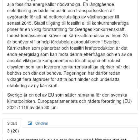
alla fossilfria energikällor nödvändiga. En långtgående
elektrifiering av både industrin och transportsektorn är
avgörande för att nå nettonollutsläpp av växthusgaser till
senast 2045. Stabil tillgång till fossilfri el till konkurrenskraftiga
priser är en viktig förutsättning för Sveriges konkurrenskraft.
Industrirenässansen kräver en kärnkraftsrenässans. Inom 25
år behöver vi i princip fördubbla elproduktionen i Sverige.
Kärnkraften som planerbar och fossilfri kraftproduktion är det
enda energislag som kan möta denna efterfrågan och en av de
absolut viktigaste komponenterna för att uppnå ett robust
elsystem som kan leverera konkurrenskraftiga elpriser när det
behövs och där det behövs. Regeringen har därför redan
vidtagit flera åtgärder för att ta bort hinder och underlätta
etablering av ny kärnkraft.
Sverige är en del av EU som sätter ramarna för den svenska
klimatpolitiken. Europaparlamentets och rådets förordning (EU)
2021/1119 av den 30 juni
Sida 3
Original
3 (20)