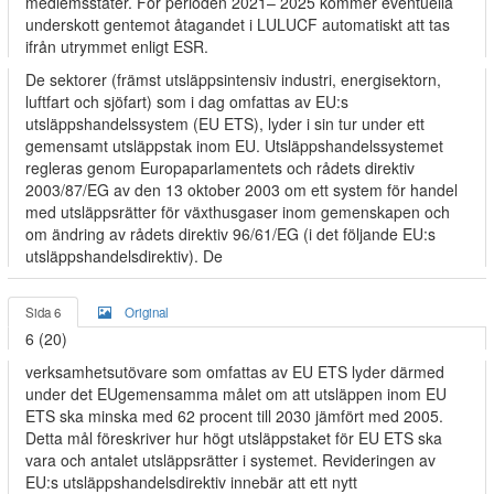
medlemsstater. För perioden 2021– 2025 kommer eventuella
underskott gentemot åtagandet i LULUCF automatiskt att tas
ifrån utrymmet enligt ESR.
De sektorer (främst utsläppsintensiv industri, energisektorn,
luftfart och sjöfart) som i dag omfattas av EU:s
utsläppshandelssystem (EU ETS), lyder i sin tur under ett
gemensamt utsläppstak inom EU. Utsläppshandelssystemet
regleras genom Europaparlamentets och rådets direktiv
2003/87/EG av den 13 oktober 2003 om ett system för handel
med utsläppsrätter för växthusgaser inom gemenskapen och
om ändring av rådets direktiv 96/61/EG (i det följande EU:s
utsläppshandelsdirektiv). De
Sida 6
Original
6 (20)
verksamhetsutövare som omfattas av EU ETS lyder därmed
under det EUgemensamma målet om att utsläppen inom EU
ETS ska minska med 62 procent till 2030 jämfört med 2005.
Detta mål föreskriver hur högt utsläppstaket för EU ETS ska
vara och antalet utsläppsrätter i systemet. Revideringen av
EU:s utsläppshandelsdirektiv innebär att ett nytt