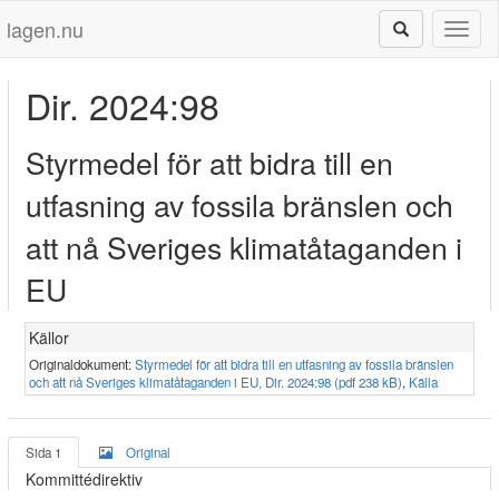
lagen.nu
Toggl
naviga
Dir. 2024:98
Styrmedel för att bidra till en
utfasning av fossila bränslen och
att nå Sveriges klimatåtaganden i
EU
Källor
Originaldokument:
Styrmedel för att bidra till en utfasning av fossila bränslen
och att nå Sveriges klimatåtaganden i EU, Dir. 2024:98 (pdf 238 kB)
,
Källa
Sida 1
Original
Kommittédirektiv