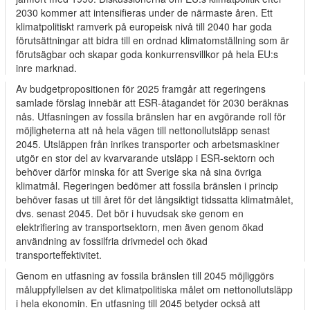
2030 kommer att intensifieras under de närmaste åren. Ett
klimatpolitiskt ramverk på europeisk nivå till 2040 har goda
förutsättningar att bidra till en ordnad klimatomställning som är
förutsägbar och skapar goda konkurrensvillkor på hela EU:s
inre marknad.
Av budgetpropositionen för 2025 framgår att regeringens
samlade förslag innebär att ESR-åtagandet för 2030 beräknas
nås. Utfasningen av fossila bränslen har en avgörande roll för
möjligheterna att nå hela vägen till nettonollutsläpp senast
2045. Utsläppen från inrikes transporter och arbetsmaskiner
utgör en stor del av kvarvarande utsläpp i ESR-sektorn och
behöver därför minska för att Sverige ska nå sina övriga
klimatmål. Regeringen bedömer att fossila bränslen i princip
behöver fasas ut till året för det långsiktigt tidssatta klimatmålet,
dvs. senast 2045. Det bör i huvudsak ske genom en
elektrifiering av transportsektorn, men även genom ökad
användning av fossilfria drivmedel och ökad
transporteffektivitet.
Genom en utfasning av fossila bränslen till 2045 möjliggörs
måluppfyllelsen av det klimatpolitiska målet om nettonollutsläpp
i hela ekonomin. En utfasning till 2045 betyder också att