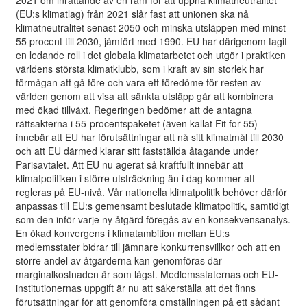
2021 om inrättande av en ram för att uppnå klimatneutralitet
(EU:s klimatlag) från 2021 slår fast att unionen ska nå
klimatneutralitet senast 2050 och minska utsläppen med minst
55 procent till 2030, jämfört med 1990. EU har därigenom tagit
en ledande roll i det globala klimatarbetet och utgör i praktiken
världens största klimatklubb, som i kraft av sin storlek har
förmågan att gå före och vara ett föredöme för resten av
världen genom att visa att sänkta utsläpp går att kombinera
med ökad tillväxt. Regeringen bedömer att de antagna
rättsakterna i 55-procentspaketet (även kallat Fit for 55)
innebär att EU har förutsättningar att nå sitt klimatmål till 2030
och att EU därmed klarar sitt fastställda åtagande under
Parisavtalet. Att EU nu agerat så kraftfullt innebär att
klimatpolitiken i större utsträckning än i dag kommer att
regleras på EU-nivå. Vår nationella klimatpolitik behöver därför
anpassas till EU:s gemensamt beslutade klimatpolitik, samtidigt
som den inför varje ny åtgärd föregås av en konsekvensanalys.
En ökad konvergens i klimatambition mellan EU:s
medlemsstater bidrar till jämnare konkurrensvillkor och att en
större andel av åtgärderna kan genomföras där
marginalkostnaden är som lägst. Medlemsstaternas och EU-
institutionernas uppgift är nu att säkerställa att det finns
förutsättningar för att genomföra omställningen på ett sådant