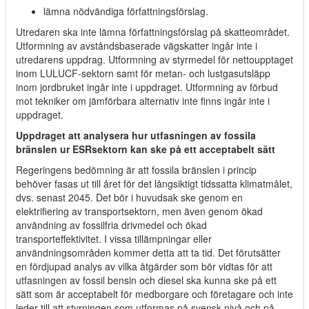
lämna nödvändiga författningsförslag.
Utredaren ska inte lämna författningsförslag på skatteområdet.
Utformning av avståndsbaserade vägskatter ingår inte i
utredarens uppdrag. Utformning av styrmedel för nettoupptaget
inom LULUCF-sektorn samt för metan- och lustgasutsläpp
inom jordbruket ingår inte i uppdraget. Utformning av förbud
mot tekniker om jämförbara alternativ inte finns ingår inte i
uppdraget.
Uppdraget att analysera hur utfasningen av fossila
bränslen ur ESRsektorn kan ske på ett acceptabelt sätt
Regeringens bedömning är att fossila bränslen i princip
behöver fasas ut till året för det långsiktigt tidssatta klimatmålet,
dvs. senast 2045. Det bör i huvudsak ske genom en
elektrifiering av transportsektorn, men även genom ökad
användning av fossilfria drivmedel och ökad
transporteffektivitet. I vissa tillämpningar eller
användningsområden kommer detta att ta tid. Det förutsätter
en fördjupad analys av vilka åtgärder som bör vidtas för att
utfasningen av fossil bensin och diesel ska kunna ske på ett
sätt som är acceptabelt för medborgare och företagare och inte
leder till att styrningen som utformas på svensk nivå och på