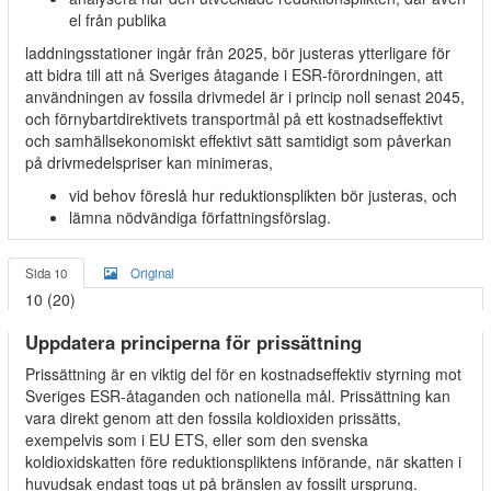
el från publika
laddningsstationer ingår från 2025, bör justeras ytterligare för
att bidra till att nå Sveriges åtagande i ESR-förordningen, att
användningen av fossila drivmedel är i princip noll senast 2045,
och förnybartdirektivets transportmål på ett kostnadseffektivt
och samhällsekonomiskt effektivt sätt samtidigt som påverkan
på drivmedelspriser kan minimeras,
vid behov föreslå hur reduktionsplikten bör justeras, och
lämna nödvändiga författningsförslag.
Sida 10
Original
10 (20)
Uppdatera principerna för prissättning
Prissättning är en viktig del för en kostnadseffektiv styrning mot
Sveriges ESR-åtaganden och nationella mål. Prissättning kan
vara direkt genom att den fossila koldioxiden prissätts,
exempelvis som i EU ETS, eller som den svenska
koldioxidskatten före reduktionspliktens införande, när skatten i
huvudsak endast togs ut på bränslen av fossilt ursprung.