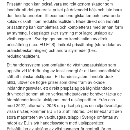
Prissättningen kan också vara indirekt genom skatter som
innebär att det generella priset på drivmedel höjs och inte bara
den fossila andelen, till exempel energiskatten och nuvarande
koldioxidskatt inom reduktionsplikten. Både direkt och indirekt
prissättning kan komplettera och kompletteras med annan form
av styrning. I dagsläget sker styrning mot lägre utsläpp av
växthusgaser i Sverige genom en kombination av direkt
prissättning (t.ex. EU ETS), indirekt prissättning (stora delar av
bränslebeskattningen) och andra styrmedel (t.ex.
reduktionsplikten).
Ett handelssystem som omfattar de växthusgasutsläpp som
uppstår vid förbränning av fossil energi är ett kostnadseffektivt
sätt att minska utsläppen. Ett handelssystem innebär dock
alltid, utöver de högre priser som drivs fram av ökade
inblandningsnivåer, ett direkt prispåslag på låginblandade
drivmedel genom att en verksamhetsutövare behöver täcka de
återstående fossila utsläppen med utsläppsrätter. Från och
med 2027, alternativt 2028 om priset på gas och olja överstiger
vissa nivåer, kommer EU ETS 2 att införas. Det innebär att den
stora majoriteten av växthusgasutsläpp i Sverige omfattas av
något av EU:s två handelssystem med utsläppsrätter.
Prissättning av utsläpp av växthusgaser är centralt för en