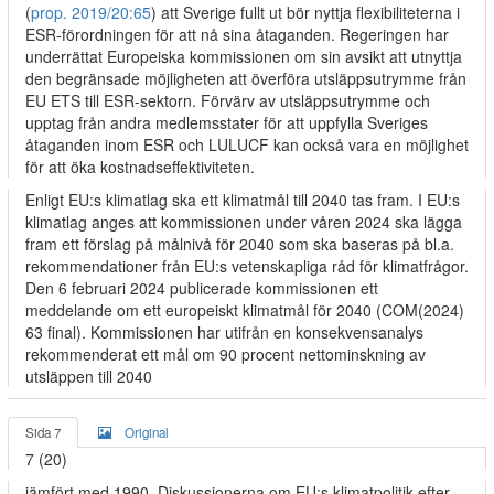
(
prop. 2019/20:65
) att Sverige fullt ut bör nyttja flexibiliteterna i
ESR-förordningen för att nå sina åtaganden. Regeringen har
underrättat Europeiska kommissionen om sin avsikt att utnyttja
den begränsade möjligheten att överföra utsläppsutrymme från
EU ETS till ESR-sektorn. Förvärv av utsläppsutrymme och
upptag från andra medlemsstater för att uppfylla Sveriges
åtaganden inom ESR och LULUCF kan också vara en möjlighet
för att öka kostnadseffektiviteten.
Enligt EU:s klimatlag ska ett klimatmål till 2040 tas fram. I EU:s
klimatlag anges att kommissionen under våren 2024 ska lägga
fram ett förslag på målnivå för 2040 som ska baseras på bl.a.
rekommendationer från EU:s vetenskapliga råd för klimatfrågor.
Den 6 februari 2024 publicerade kommissionen ett
meddelande om ett europeiskt klimatmål för 2040 (COM(2024)
63 final). Kommissionen har utifrån en konsekvensanalys
rekommenderat ett mål om 90 procent nettominskning av
utsläppen till 2040
Sida 7
Original
7 (20)
jämfört med 1990. Diskussionerna om EU:s klimatpolitik efter