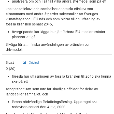
analysera om och i så fall vilka andra styrmedel som på ett
kostnadseffektivt och samhällsekonomiskt effektivt sätt
tillsammans med andra åtgärder säkerställer att Sveriges
klimatåtagande i EU nås och som bidrar till en utfasning av
fossila bränslen senast 2045,
övergripande kartlägga hur jämförbara EU-medlemsstater
planerar att gå
tillväga för att minska användningen av bränslen och
drivmedel,
Sida 2
Original
2 (20)
föreslå hur utfasningen av fossila bränslen till 2045 ska kunna
ske på ett
acceptabelt sätt som inte får skadliga effekter för delar av
landet eller samhället, och
lämna nödvändiga författningsförslag. Uppdraget ska
redovisas senast den 4 maj 2026.