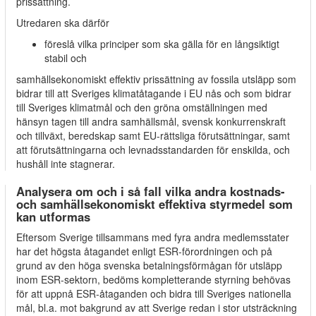
prissättning.
Utredaren ska därför
föreslå vilka principer som ska gälla för en långsiktigt
stabil och
samhällsekonomiskt effektiv prissättning av fossila utsläpp som
bidrar till att Sveriges klimatåtagande i EU nås och som bidrar
till Sveriges klimatmål och den gröna omställningen med
hänsyn tagen till andra samhällsmål, svensk konkurrenskraft
och tillväxt, beredskap samt EU-rättsliga förutsättningar, samt
att förutsättningarna och levnadsstandarden för enskilda, och
hushåll inte stagnerar.
Analysera om och i så fall vilka andra kostnads-
och samhällsekonomiskt effektiva styrmedel som
kan utformas
Eftersom Sverige tillsammans med fyra andra medlemsstater
har det högsta åtagandet enligt ESR-förordningen och på
grund av den höga svenska betalningsförmågan för utsläpp
inom ESR-sektorn, bedöms kompletterande styrning behövas
för att uppnå ESR-åtaganden och bidra till Sveriges nationella
mål, bl.a. mot bakgrund av att Sverige redan i stor utsträckning