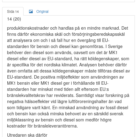
Sida 14
Original
14 (20)
produktionskostnader och handlas på en mindre marknad. Det
finns därför ekonomiska skäl och försörjningsberedskapsskäl
att analysera om och i så fall hur en övergång till EU-
standarden för bensin och diesel kan genomföras. I Sverige
behöver den diesel som används, oavsett om det är MK1
diesel eller diesel av EU-standard, ha rätt köldegenskaper, som
är specifika för det nordiska klimatet. Analysen behöver därför
även omfatta att dessa köldegenskaper måste tillföras diesel av
EU-standard. De positiva miljöeffekter som användningen av
MK1 bensin eller MK1 diesel ger i förhållande till EU-
standarden har minskat med tiden allt eftersom EU:s
bränslekvalitetskrav har reviderats. Samtidigt visar forskning på
negativa hälsoeffekter vid lägre luftföroreningshalter än vad
som tidigare varit känt. En minskad användning av fossil diesel
och bensin kan också minska behovet av en särskild svensk
miljöklassning av bensin och diesel som medför högre
kostnader för bränsleleverantörerna.
Utredaren ska därför