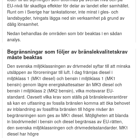
EU-nivå får skadliga effekter för delar av landet eller samhället.
Runt om i Sverige har tankstationer, inte minst i gles- och
landsbygder, tvingats lägga ned sin verksamhet på grund av
dålig lönsamhet.
Nedan behandlas de områden som bör beaktas i en sådan
analys.
Begränsningar som följer av bränslekvalitetskrav
måste beaktas
Den svenska miljöklassningen av drivmedel syftar till att minska
utsläppen av föroreningar till luft. I dag främjas diesel i
miljöklass 1 (MK1 diesel) och bensin i miljöklass 1 (MK1
bensin) genom lägre energiskattesatser än MK3 diesel och
bensin i miljöklass 2 (MK2 bensin), vilka motsvarar EU-
standard. Oavsett vilka krav som ställs på bränsleleverantörer
så kan en utfasning av fossila bränslen komma att öka behovet
av inblandning av fossilfria bränslen till högre nivåer än
begränsningen som ges av MK1 diesel. Möjligheten att blanda
in biodrivmedel i bensin och diesel begränsas av EU-rätten,
den svenska miljöklassningen och drivmedelsstandarder. MK1
diesel har högre