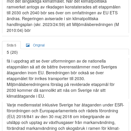
mot det långsiktiga klimatmålet. När det klimatpolitiska
ramverket antogs av riksdagen konstaterades att etappmålen
till 2030 och 2040 bör ses över om omfattningen av EU ETS
ändras. Regeringen aviserade i sin klimatpolitiska
handlingsplan (skr. 2023/24:59) att Miljömålsberedningen (M
2010:04) bör
Sida 5
Original
5 (20)
få i uppdrag att se över utformningen av de nationella
etappmålen så att de bättre överensstämmer med Sveriges
åtaganden inom EU. Beredningen bör också se över
etappmålet för inrikes transporter till 2030.
Miljömålsberedningens förslag på reviderade etappmål för
2030 kommer då sannolikt att nås om Sverige når sitt
klimatåtagande i EU.
Varje medlemsstat inklusive Sverige har åtaganden under ESR-
förordningen och Europaparlamentets och rådets förordning
(EU) 2018/841 av den 30 maj 2018 om inbegripande av
utsläpp och upptag av växthusgaser från markanvändning,
förändrad markanvändning och skogsbruk i ramen för klimat-