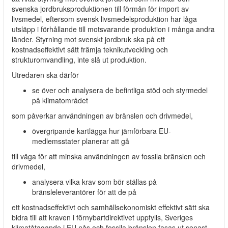
svenska jordbruksproduktionen till förmån för import av
livsmedel, eftersom svensk livsmedelsproduktion har låga
utsläpp i förhållande till motsvarande produktion i många andra
länder. Styrning mot svenskt jordbruk ska på ett
kostnadseffektivt sätt främja teknikutveckling och
strukturomvandling, inte slå ut produktion.
Utredaren ska därför
se över och analysera de befintliga stöd och styrmedel
på klimatområdet
som påverkar användningen av bränslen och drivmedel,
övergripande kartlägga hur jämförbara EU-
medlemsstater planerar att gå
till väga för att minska användningen av fossila bränslen och
drivmedel,
analysera vilka krav som bör ställas på
bränsleleverantörer för att de på
ett kostnadseffektivt och samhällsekonomiskt effektivt sätt ska
bidra till att kraven i förnybartdirektivet uppfylls, Sveriges
klimatåtagande i EU nås och fossila bränslen fasas ut senast