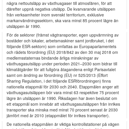
några nettoutsläpp av växthusgaser till atmosfären, för att
därefter uppnå negativa utsläpp. De kvarvarande utsläppen
från verksamheter inom svenskt territorium, exklusive
markanvändningssektorn, ska vara minst 85 procent lägre än
utsläppen år 1990.
För de sektorer (främst vägtransporter, egen uppvärmning av
bostäder och lokaler, arbetsmaskiner samt jordbruket, i det
följande ESR-sektorn) som omfattas av Europaparlamentets
och rådets förordning (EU) 2018/842 av den 30 maj 2018 om
medlemsstaternas bindande årliga minskningar av
växthusgasutsläpp under perioden 2021–2030 som bidrar till
klimatåtgärder för att fullgöra åtagandena enligt Parisavtalet
samt om ändring av förordning (EU) nr 525/2013 (Effort
Sharing Regulation, i det följande ESRförordningen) finns
nationella etappmål för 2030 och 2040. Etappmålen anger att
växthusgasutsläppen bör vara minst 63 respektive 75 procent
lägre än utsläppen år 1990. Riksdagen har även beslutat om
ett etappmål som innebär att växthusgasutsläppen från inrikes
transporter ska minska med minst 70 procent senast år 2030
jämfört med år 2010 (etappmålet för inrikes transporter).
De nationella etappmålen är viktiga kontrollstationer på vägen