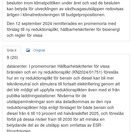
besluten inom klimatpolitiken under året och vad de besluten
kan betyda för utvecklingen av växthusgasutsläppen redovisas
årligen i klimatredovisningen till budgetpropositionen.
Den 12 september 2024 remitterades en promemoria med
förslag till ny reduktionsplikt, hållbarhetskriterier för bioenergi
och regler för vissa
Sida 9
Original
9 (20)
datacenter. I promemorian Hållbarhetskriterier för vissa
bränslen och en ny reduktionsplikt (KN2024/01751) föreslås
hur en ny reduktionsplikt för bensin och diesel kan bli mer
teknikneutral och stimulera till fortsatt elektrifiering genom att
det blir möjligt att uppfylla reduktionsplikten även med el från
publika laddningsstationer. Nivåerna för de
utsläppsminskningar som ska åstadkommas av den nya
reduktionsplikten höjs enligt förslaget för både bensin och
diesel från 6 till 10 procent vid halvårsskiftet 2025, och föreslås
förbli på dessa nivåer fram till 2030 för att minska en
betydande del av de utsläpp som omfattas av ESR-
förordningen.