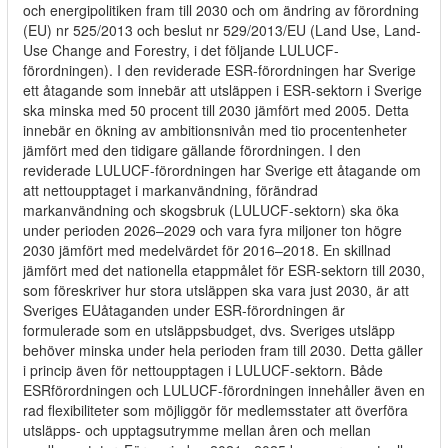
och energipolitiken fram till 2030 och om ändring av förordning
(EU) nr 525/2013 och beslut nr 529/2013/EU (Land Use, Land-
Use Change and Forestry, i det följande LULUCF-
förordningen). I den reviderade ESR-förordningen har Sverige
ett åtagande som innebär att utsläppen i ESR-sektorn i Sverige
ska minska med 50 procent till 2030 jämfört med 2005. Detta
innebär en ökning av ambitionsnivån med tio procentenheter
jämfört med den tidigare gällande förordningen. I den
reviderade LULUCF-förordningen har Sverige ett åtagande om
att nettoupptaget i markanvändning, förändrad
markanvändning och skogsbruk (LULUCF-sektorn) ska öka
under perioden 2026–2029 och vara fyra miljoner ton högre
2030 jämfört med medelvärdet för 2016–2018. En skillnad
jämfört med det nationella etappmålet för ESR-sektorn till 2030,
som föreskriver hur stora utsläppen ska vara just 2030, är att
Sveriges EUåtaganden under ESR-förordningen är
formulerade som en utsläppsbudget, dvs. Sveriges utsläpp
behöver minska under hela perioden fram till 2030. Detta gäller
i princip även för nettoupptagen i LULUCF-sektorn. Både
ESRförordningen och LULUCF-förordningen innehåller även en
rad flexibiliteter som möjliggör för medlemsstater att överföra
utsläpps- och upptagsutrymme mellan åren och mellan