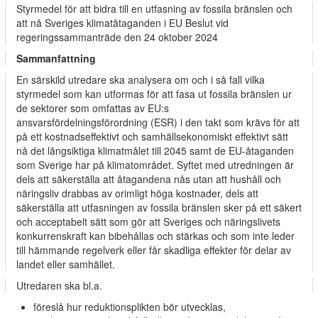
Styrmedel för att bidra till en utfasning av fossila bränslen och
att nå Sveriges klimatåtaganden i EU Beslut vid
regeringssammanträde den 24 oktober 2024
Sammanfattning
En särskild utredare ska analysera om och i så fall vilka
styrmedel som kan utformas för att fasa ut fossila bränslen ur
de sektorer som omfattas av EU:s
ansvarsfördelningsförordning (ESR) i den takt som krävs för att
på ett kostnadseffektivt och samhällsekonomiskt effektivt sätt
nå det långsiktiga klimatmålet till 2045 samt de EU-åtaganden
som Sverige har på klimatområdet. Syftet med utredningen är
dels att säkerställa att åtagandena nås utan att hushåll och
näringsliv drabbas av orimligt höga kostnader, dels att
säkerställa att utfasningen av fossila bränslen sker på ett säkert
och acceptabelt sätt som gör att Sveriges och näringslivets
konkurrenskraft kan bibehållas och stärkas och som inte leder
till hämmande regelverk eller får skadliga effekter för delar av
landet eller samhället.
Utredaren ska bl.a.
föreslå hur reduktionsplikten bör utvecklas,