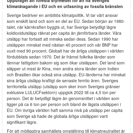
Uppdraget att föreslå styrmedel för att nå Sveriges
klimatåtagande i EU och en utfasning av fossila bränslen
Sverige bedriver en ambitiös klimatpolitik. Vi tar vårt ansvar
som enskilt land och som en del av EU. Sedan början av 1980-
talet, när kärnkraften byggts ut, har Sverige betydligt lägre
koldioxidutsläpp räknat per capita än jämförbara länder. Våra
utsläpp har fortsatt att minska sedan dess. Sedan 1990 har
utsläppen minskat med nästan 40 procent och vår BNP har
vuxit med 90 procent. Globalt har de årliga utsläppen i världen
fördubblats sedan 1970. Det är främst folkrika länder som
lämnar fattigdom bakom sig som ökar utsläppen. Det land som
släpper ut mest är Kina, men andra stora länder som Indien
och Brasilien ökar också sina utsläpp. EU-länderna har minskat
sina årliga utsläpp kraftigt de senaste femtio åren. Sveriges
territoriella utsläpp (utsläpp som sker inom Sveriges gränser
exklusive LULUCFsektorn) uppgick 2022 till ca 4,5 ton per
person. Det är betydligt lägre än genomsnittet i världen som
ligger på ca 6 ton per person och bland de lägsta utsläppen i
EU. Om övriga världen haft samma nivå på utsläpp per capita
som Sverige så hade de globala årliga utsläppen varit
signifikant lägre.
För att möjliggöra samhällets omställning till klimatneutralitet är