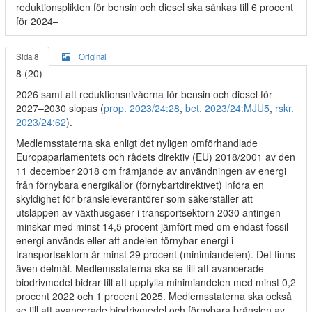
reduktionsplikten för bensin och diesel ska sänkas till 6 procent
för 2024–
Sida 8
Original
8 (20)
2026 samt att reduktionsnivåerna för bensin och diesel för
2027–2030 slopas (
prop. 2023/24:28
,
bet. 2023/24:MJU5
,
rskr.
2023/24:62
).
Medlemsstaterna ska enligt det nyligen omförhandlade
Europaparlamentets och rådets direktiv (EU) 2018/2001 av den
11 december 2018 om främjande av användningen av energi
från förnybara energikällor (förnybartdirektivet) införa en
skyldighet för bränsleleverantörer som säkerställer att
utsläppen av växthusgaser i transportsektorn 2030 antingen
minskar med minst 14,5 procent jämfört med om endast fossil
energi används eller att andelen förnybar energi i
transportsektorn är minst 29 procent (minimiandelen). Det finns
även delmål. Medlemsstaterna ska se till att avancerade
biodrivmedel bidrar till att uppfylla minimiandelen med minst 0,2
procent 2022 och 1 procent 2025. Medlemsstaterna ska också
se till att avancerade biodrivmedel och förnybara bränslen av