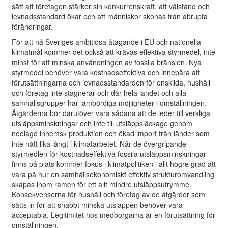
sätt att företagen stärker sin konkurrenskraft, att välstånd och
levnadsstandard ökar och att människor skonas från abrupta
förändringar.
För att nå Sveriges ambitiösa åtagande i EU och nationella
klimatmål kommer det också att krävas effektiva styrmedel, inte
minst för att minska användningen av fossila bränslen. Nya
styrmedel behöver vara kostnadseffektiva och innebära att
förutsättningarna och levnadsstandarden för enskilda, hushåll
och företag inte stagnerar och där hela landet och alla
samhällsgrupper har jämbördiga möjligheter i omställningen.
Åtgärderna bör därutöver vara sådana att de leder till verkliga
utsläppsminskningar och inte till utsläppsläckage genom
nedlagd inhemsk produktion och ökad import från länder som
inte nått lika långt i klimatarbetet. När de övergripande
styrmedlen för kostnadseffektiva fossila utsläppsminskningar
finns på plats kommer fokus i klimatpolitiken i allt högre grad att
vara på hur en samhällsekonomiskt effektiv strukturomvandling
skapas inom ramen för ett allt mindre utsläppsutrymme.
Konsekvenserna för hushåll och företag av de åtgärder som
sätts in för att snabbt minska utsläppen behöver vara
acceptabla. Legitimitet hos medborgarna är en förutsättning för
omställningen.