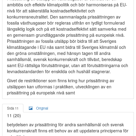
ambitiös och effektiv klimatpolitik och bör harmoniseras på EU-
nivå för att säkerställa kostnadseffektivitet och
konkurrensneutralitet. Den sammanlagda prissättningen av
fossila växthusgaser bör regleras utifrån en tydligt formulerad
långsiktig logik och på ett kostnadseffektivt sätt samverka med
en gemensam grundläggande prissättning på europeisk nivå.
Prissättningen av fossila utsläpp bör bidra till att Sveriges
klimatåtagande i EU nås samt bidra till Sveriges klimatmål och
den gröna omställningen, med hänsyn tagen till andra
samhällsmål, svensk konkurrenskraft och tillväxt, beredskap
samt EU-rättsliga förutsättningar, utan att förutsättningarna och
levnadsstandarden för enskilda och hushåll stagnerar.
Givet de restriktioner som finns kring hur prissättning av
utsläppen kan utformas i praktiken, utvecklingen av en
prissättning på europeisk nivå samt
Sida 11
Original
11 (20)
betydelsen av prissättning för andra samhällsmål och svensk
konkurrenskraft finns ett behov av att uppdatera principerna för