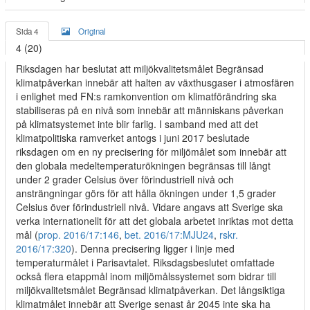
Sida 4
Original
4 (20)
Riksdagen har beslutat att miljökvalitetsmålet Begränsad
klimatpåverkan innebär att halten av växthusgaser i atmosfären
i enlighet med FN:s ramkonvention om klimatförändring ska
stabiliseras på en nivå som innebär att människans påverkan
på klimatsystemet inte blir farlig. I samband med att det
klimatpolitiska ramverket antogs i juni 2017 beslutade
riksdagen om en ny precisering för miljömålet som innebär att
den globala medeltemperaturökningen begränsas till långt
under 2 grader Celsius över förindustriell nivå och
ansträngningar görs för att hålla ökningen under 1,5 grader
Celsius över förindustriell nivå. Vidare angavs att Sverige ska
verka internationellt för att det globala arbetet inriktas mot detta
mål (
prop. 2016/17:146
,
bet. 2016/17:MJU24
,
rskr.
2016/17:320
). Denna precisering ligger i linje med
temperaturmålet i Parisavtalet. Riksdagsbeslutet omfattade
också flera etappmål inom miljömålssystemet som bidrar till
miljökvalitetsmålet Begränsad klimatpåverkan. Det långsiktiga
klimatmålet innebär att Sverige senast år 2045 inte ska ha