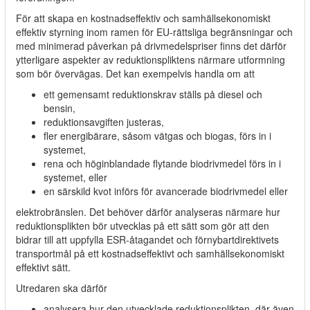
För att skapa en kostnadseffektiv och samhällsekonomiskt
effektiv styrning inom ramen för EU-rättsliga begränsningar och
med minimerad påverkan på drivmedelspriser finns det därför
ytterligare aspekter av reduktionspliktens närmare utformning
som bör övervägas. Det kan exempelvis handla om att
ett gemensamt reduktionskrav ställs på diesel och
bensin,
reduktionsavgiften justeras,
fler energibärare, såsom vätgas och biogas, förs in i
systemet,
rena och höginblandade flytande biodrivmedel förs in i
systemet, eller
en särskild kvot införs för avancerade biodrivmedel eller
elektrobränslen. Det behöver därför analyseras närmare hur
reduktionsplikten bör utvecklas på ett sätt som gör att den
bidrar till att uppfylla ESR-åtagandet och förnybartdirektivets
transportmål på ett kostnadseffektivt och samhällsekonomiskt
effektivt sätt.
Utredaren ska därför
analysera hur den utvecklade reduktionsplikten, där även