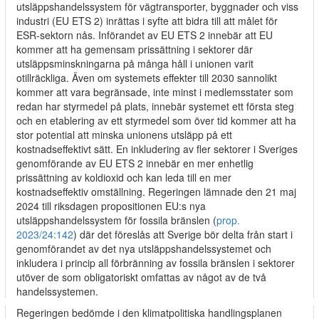
utsläppshandelssystem för vägtransporter, byggnader och viss
industri (EU ETS 2) inrättas i syfte att bidra till att målet för
ESR-sektorn nås. Införandet av EU ETS 2 innebär att EU
kommer att ha gemensam prissättning i sektorer där
utsläppsminskningarna på många håll i unionen varit
otillräckliga. Även om systemets effekter till 2030 sannolikt
kommer att vara begränsade, inte minst i medlemsstater som
redan har styrmedel på plats, innebär systemet ett första steg
och en etablering av ett styrmedel som över tid kommer att ha
stor potential att minska unionens utsläpp på ett
kostnadseffektivt sätt. En inkludering av fler sektorer i Sveriges
genomförande av EU ETS 2 innebär en mer enhetlig
prissättning av koldioxid och kan leda till en mer
kostnadseffektiv omställning. Regeringen lämnade den 21 maj
2024 till riksdagen propositionen EU:s nya
utsläppshandelssystem för fossila bränslen (
prop.
2023/24:142
) där det föreslås att Sverige bör delta från start i
genomförandet av det nya utsläppshandelssystemet och
inkludera i princip all förbränning av fossila bränslen i sektorer
utöver de som obligatoriskt omfattas av något av de två
handelssystemen.
Regeringen bedömde i den klimatpolitiska handlingsplanen