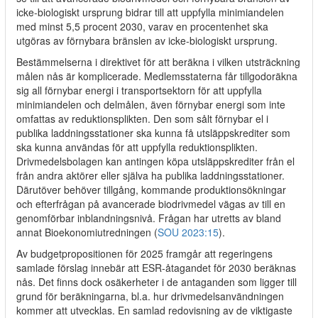
icke-biologiskt ursprung bidrar till att uppfylla minimiandelen
med minst 5,5 procent 2030, varav en procentenhet ska
utgöras av förnybara bränslen av icke-biologiskt ursprung.
Bestämmelserna i direktivet för att beräkna i vilken utsträckning
målen nås är komplicerade. Medlemsstaterna får tillgodoräkna
sig all förnybar energi i transportsektorn för att uppfylla
minimiandelen och delmålen, även förnybar energi som inte
omfattas av reduktionsplikten. Den som sålt förnybar el i
publika laddningsstationer ska kunna få utsläppskrediter som
ska kunna användas för att uppfylla reduktionsplikten.
Drivmedelsbolagen kan antingen köpa utsläppskrediter från el
från andra aktörer eller själva ha publika laddningsstationer.
Därutöver behöver tillgång, kommande produktionsökningar
och efterfrågan på avancerade biodrivmedel vägas av till en
genomförbar inblandningsnivå. Frågan har utretts av bland
annat Bioekonomiutredningen (
SOU 2023:15
).
Av budgetpropositionen för 2025 framgår att regeringens
samlade förslag innebär att ESR-åtagandet för 2030 beräknas
nås. Det finns dock osäkerheter i de antaganden som ligger till
grund för beräkningarna, bl.a. hur drivmedelsanvändningen
kommer att utvecklas. En samlad redovisning av de viktigaste