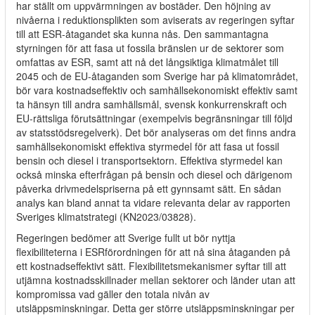
har ställt om uppvärmningen av bostäder. Den höjning av
nivåerna i reduktionsplikten som aviserats av regeringen syftar
till att ESR-åtagandet ska kunna nås. Den sammantagna
styrningen för att fasa ut fossila bränslen ur de sektorer som
omfattas av ESR, samt att nå det långsiktiga klimatmålet till
2045 och de EU-åtaganden som Sverige har på klimatområdet,
bör vara kostnadseffektiv och samhällsekonomiskt effektiv samt
ta hänsyn till andra samhällsmål, svensk konkurrenskraft och
EU-rättsliga förutsättningar (exempelvis begränsningar till följd
av statsstödsregelverk). Det bör analyseras om det finns andra
samhällsekonomiskt effektiva styrmedel för att fasa ut fossil
bensin och diesel i transportsektorn. Effektiva styrmedel kan
också minska efterfrågan på bensin och diesel och därigenom
påverka drivmedelspriserna på ett gynnsamt sätt. En sådan
analys kan bland annat ta vidare relevanta delar av rapporten
Sveriges klimatstrategi (KN2023/03828).
Regeringen bedömer att Sverige fullt ut bör nyttja
flexibiliteterna i ESRförordningen för att nå sina åtaganden på
ett kostnadseffektivt sätt. Flexibilitetsmekanismer syftar till att
utjämna kostnadsskillnader mellan sektorer och länder utan att
kompromissa vad gäller den totala nivån av
utsläppsminskningar. Detta ger större utsläppsminskningar per