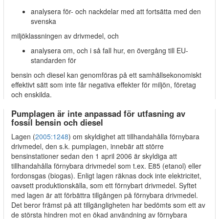
analysera för- och nackdelar med att fortsätta med den
svenska
miljöklassningen av drivmedel, och
analysera om, och i så fall hur, en övergång till EU-
standarden för
bensin och diesel kan genomföras på ett samhällsekonomiskt
effektivt sätt som inte får negativa effekter för miljön, företag
och enskilda.
Pumplagen är inte anpassad för utfasning av
fossil bensin och diesel
Lagen (
2005:1248
) om skyldighet att tillhandahålla förnybara
drivmedel, den s.k. pumplagen, innebär att större
bensinstationer sedan den 1 april 2006 är skyldiga att
tillhandahålla förnybara drivmedel som t.ex. E85 (etanol) eller
fordonsgas (biogas). Enligt lagen räknas dock inte elektricitet,
oavsett produktionskälla, som ett förnybart drivmedel. Syftet
med lagen är att förbättra tillgången på förnybara drivmedel.
Det beror främst på att tillgängligheten har bedömts som ett av
de största hindren mot en ökad användning av förnybara