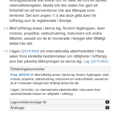
fördragsslutande stat svarar och för vilket det förs ett särskilt
nationalitetsregister, såvida inte den staten har gjort ett
förbehåll om att konventionen inte ska tillämpas inom
territoriet. Det som anges i
5 §
ska dock gälla även för
luftfartyg som är registrerade i Sverige.
Med luftfartyg avses i denna lag, förutom flygkroppen, även
motorer, propellrar, radioutrustning, instrument och andra
tillbehör, oavsett om de är monterade i fartyget eller tillfälligt
skilda från det.
I lagen (
2015:860
) om internationella säkerhetsrätter i lösa
saker finns särskilda bestämmelser om rättigheter i luftfartyg
som kan påverka tillämpningen av denna lag.
Lag (2015:864).
Författningskommentar
Prop. 2015/16:12
:
Med
luftfartyg
avses
i denna lag, förutom flygkroppen,
även
motorer, propellrar, radioutrustning, instrument och andra tillbehör,
oavsett om
de
är monterade
i fartyget eller tillfälligt skilda
från det
.
I lagen (
2016:000
) om internationella säkerhetsrätter i lösa saker finns
särskilda bestämmelser om rättigheter i luftfartyg ...
Lagrumshänvisningar hit
1
Ändringar
1