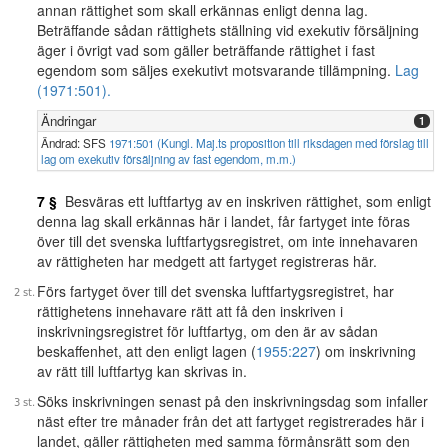
annan rättighet som skall erkännas enligt denna lag.
Beträffande sådan rättighets ställning vid exekutiv försäljning
äger i övrigt vad som gäller beträffande rättighet i fast
egendom som säljes exekutivt motsvarande tillämpning.
Lag
(1971:501).
Ändringar
1
Ändrad: SFS
1971:501 (Kungl. Maj.ts proposition till riksdagen med förslag till
lag om exekutiv försäljning av fast egendom, m.m.)
7 §
Besväras ett luftfartyg av en inskriven rättighet, som enligt
denna lag skall erkännas här i landet, får fartyget inte föras
över till det svenska luftfartygsregistret, om inte innehavaren
av rättigheten har medgett att fartyget registreras här.
Förs fartyget över till det svenska luftfartygsregistret, har
rättighetens innehavare rätt att få den inskriven i
inskrivningsregistret för luftfartyg, om den är av sådan
beskaffenhet, att den enligt lagen (
1955:227
) om inskrivning
av rätt till luftfartyg kan skrivas in.
Söks inskrivningen senast på den inskrivningsdag som infaller
näst efter tre månader från det att fartyget registrerades här i
landet, gäller rättigheten med samma förmånsrätt som den