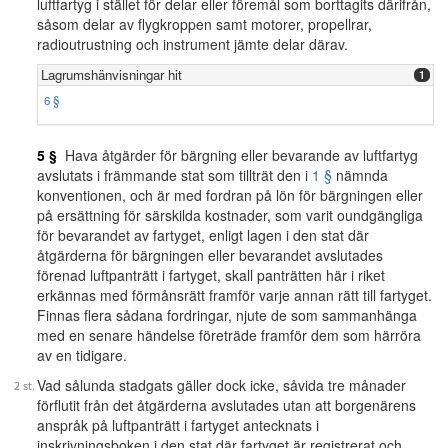
luftfartyg i stället för delar eller föremål som borttagits därifrån,
såsom delar av flygkroppen samt motorer, propellrar,
radioutrustning och instrument jämte delar därav.
Lagrumshänvisningar hit
1
6 §
5 §
Hava åtgärder för bärgning eller bevarande av luftfartyg
avslutats i främmande stat som tillträt den i
1 §
nämnda
konventionen, och är med fordran på lön för bärgningen eller
på ersättning för särskilda kostnader, som varit oundgängliga
för bevarandet av fartyget, enligt lagen i den stat där
åtgärderna för bärgningen eller bevarandet avslutades
förenad luftpanträtt i fartyget, skall panträtten här i riket
erkännas med förmånsrätt framför varje annan rätt till fartyget.
Finnas flera sådana fordringar, njute de som sammanhänga
med en senare händelse företräde framför dem som härröra
av en tidigare.
Vad sålunda stadgats gäller dock icke, såvida tre månader
förflutit från det åtgärderna avslutades utan att borgenärens
anspråk på luftpanträtt i fartyget antecknats i
inskrivningsboken i den stat där fartyget är registrerat och