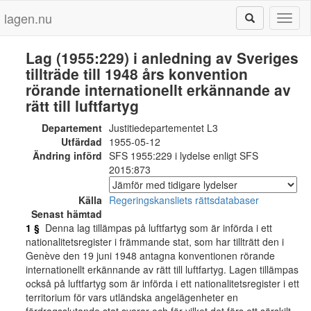
lagen.nu
Toggl
naviga
Lag (1955:229) i anledning av Sveriges
tillträde till 1948 års konvention
rörande internationellt erkännande av
rätt till luftfartyg
Departement
Justitiedepartementet L3
Utfärdad
1955-05-12
Ändring införd
SFS 1955:229 i lydelse enligt SFS
2015:873
Källa
Regeringskansliets rättsdatabaser
Senast hämtad
1 §
Denna lag tillämpas på luftfartyg som är införda i ett
nationalitetsregister i främmande stat, som har tillträtt den i
Genève den 19 juni 1948 antagna konventionen rörande
internationellt erkännande av rätt till luftfartyg. Lagen tillämpas
också på luftfartyg som är införda i ett nationalitetsregister i ett
territorium för vars utländska angelägenheter en