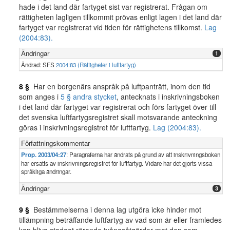
hade i det land där fartyget sist var registrerat. Frågan om
rättigheten lagligen tillkommit prövas enligt lagen i det land där
fartyget var registrerat vid tiden för rättighetens tillkomst.
Lag
(2004:83).
Ändringar
1
Ändrad: SFS
2004:83 (Rättigheter i luftfartyg)
8 §
Har en borgenärs anspråk på luftpanträtt, inom den tid
som anges i
5 § andra stycket
, antecknats i inskrivningsboken
i det land där fartyget var registrerat och förs fartyget över till
det svenska luftfartygsregistret skall motsvarande anteckning
göras i inskrivningsregistret för luftfartyg.
Lag (2004:83).
Författningskommentar
Prop. 2003/04:27
: Paragraferna har ändrats på grund av att inskrivningsboken
har ersatts av inskrivningsregistret för luftfartyg. Vidare har det gjorts vissa
språkliga ändringar.
Ändringar
3
9 §
Bestämmelserna i denna lag utgöra icke hinder mot
tillämpning beträffande luftfartyg av vad som är eller framledes