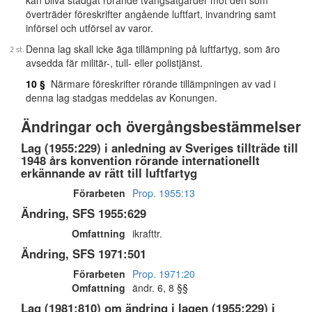
kan bliva stadgat rörande tvångsåtgärder mot den som
överträder föreskrifter angående luftfart, invandring samt
införsel och utförsel av varor.
Denna lag skall icke äga tillämpning på luftfartyg, som äro
avsedda fär militär-, tull- eller polistjänst.
10 §
Närmare föreskrifter rörande tillämpningen av vad i
denna lag stadgas meddelas av Konungen.
Ändringar och övergångsbestämmelser
Lag (1955:229) i anledning av Sveriges tillträde till
1948 års konvention rörande internationellt
erkännande av rätt till luftfartyg
Förarbeten
Prop. 1955:13
Ändring, SFS 1955:629
Omfattning
ikrafttr.
Ändring, SFS 1971:501
Förarbeten
Prop. 1971:20
Omfattning
ändr. 6, 8 §§
Lag (1981:810) om ändring i lagen (1955:229) i