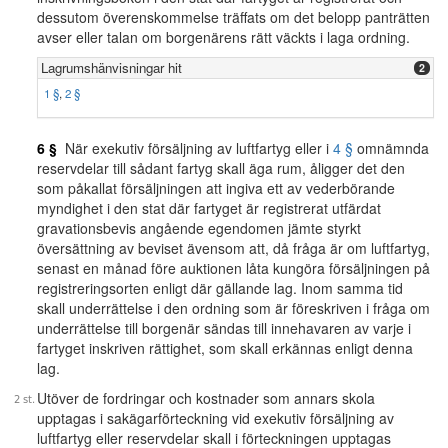
dessutom överenskommelse träffats om det belopp panträtten
avser eller talan om borgenärens rätt väckts i laga ordning.
Lagrumshänvisningar hit
2
1 §
,
2 §
6 §
När exekutiv försäljning av luftfartyg eller i
4 §
omnämnda
reservdelar till sådant fartyg skall äga rum, åligger det den
som påkallat försäljningen att ingiva ett av vederbörande
myndighet i den stat där fartyget är registrerat utfärdat
gravationsbevis angående egendomen jämte styrkt
översättning av beviset ävensom att, då fråga är om luftfartyg,
senast en månad före auktionen låta kungöra försäljningen på
registreringsorten enligt där gällande lag. Inom samma tid
skall underrättelse i den ordning som är föreskriven i fråga om
underrättelse till borgenär sändas till innehavaren av varje i
fartyget inskriven rättighet, som skall erkännas enligt denna
lag.
Utöver de fordringar och kostnader som annars skola
upptagas i sakägarförteckning vid exekutiv försäljning av
luftfartyg eller reservdelar skall i förteckningen upptagas