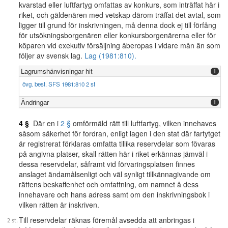
kvarstad eller luftfartyg omfattas av konkurs, som inträffat här i
riket, och gäldenären med vetskap därom träffat det avtal, som
ligger till grund för inskrivningen, må denna dock ej till förfång
för utsökningsborgenären eller konkursborgenärerna eller för
köparen vid exekutiv försäljning åberopas i vidare mån än som
följer av svensk lag.
Lag (1981:810).
Lagrumshänvisningar hit
1
övg. best. SFS 1981:810 2 st
Ändringar
1
4 §
Där en i
2 §
omförmäld rätt till luftfartyg, vilken innehaves
såsom säkerhet för fordran, enligt lagen i den stat där fartytget
är registrerat förklaras omfatta tillika reservdelar som fövaras
på angivna platser, skall rätten här i riket erkännas jämväl i
dessa reservdelar, såframt vid förvaringsplatsen finnes
anslaget ändamålsenligt och väl synligt tillkännagivande om
rättens beskaffenhet och omfattning, om namnet å dess
innehavare och hans adress samt om den inskrivningsbok i
vilken rätten är inskriven.
Till reservdelar räknas föremål avsedda att anbringas i