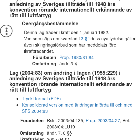
anledning av Sveriges tillträde till 1948 års
konvention rörande internationellt erkännande av
rätt till luftfartyg
Övergångsbestämmelse
Denna lag träder i kraft den 1 januari 1982.
Vad som sägs om kvarstad i
3 §
i dess nya lydelse gäller
även skingringsförbud som har meddelats före
ikraftträdandet.
Förarbeten
Prop. 1980/81:84
Omfattning
ändr. 3 §
Lag (2004:83) om ändring i lagen (1955:229) i
anledning av Sveriges tillträde till 1948 års
konvention rörande internationellt erkännande av
rätt till luftfartyg
Tryckt format (PDF)
Konsoliderad version med ändringar införda till och med
SFS 2004:83
Förarbeten
Rskr. 2003/04:135,
Prop. 2003/04:27
, Bet.
2003/04:LU10
Omfattning
ändr. 7, 8 §§
Ikraftträder
2005-04-01