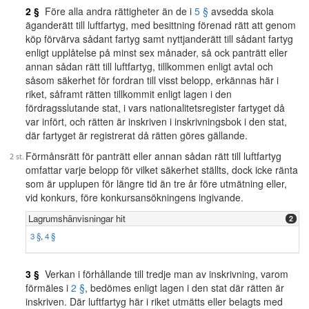
2 §
Före alla andra rättigheter än de i
5 §
avsedda skola
äganderätt till luftfartyg, med besittning förenad rätt att genom
köp förvärva sådant fartyg samt nyttjanderätt till sådant fartyg
enligt upplåtelse på minst sex månader, så ock panträtt eller
annan sådan rätt till luftfartyg, tillkommen enligt avtal och
såsom säkerhet för fordran till visst belopp, erkännas här i
riket, såframt rätten tillkommit enligt lagen i den
fördragsslutande stat, i vars nationalitetsregister fartyget då
var infört, och rätten är inskriven i inskrivningsbok i den stat,
där fartyget är registrerat då rätten göres gällande.
Förmånsrätt för panträtt eller annan sådan rätt till luftfartyg
omfattar varje belopp för vilket säkerhet ställts, dock icke ränta
som är upplupen för längre tid än tre år före utmätning eller,
vid konkurs, före konkursansökningens ingivande.
Lagrumshänvisningar hit
2
3 §
,
4 §
3 §
Verkan i förhållande till tredje man av inskrivning, varom
förmäles i
2 §
, bedömes enligt lagen i den stat där rätten är
inskriven. Där luftfartyg här i riket utmätts eller belagts med