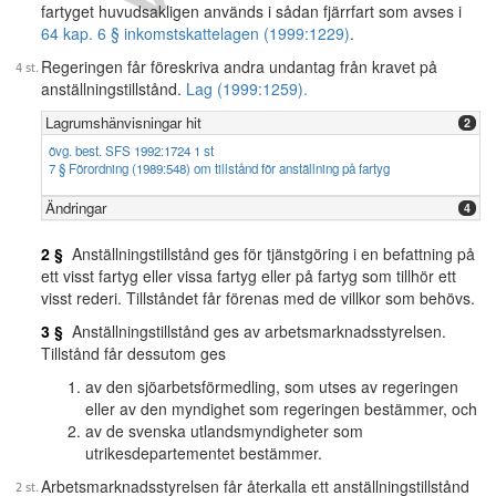
fartyget huvudsakligen används i sådan fjärrfart som avses i
64 kap. 6 § inkomstskattelagen (1999:1229)
.
Regeringen får föreskriva andra undantag från kravet på
anställningstillstånd.
Lag (1999:1259).
Lagrumshänvisningar hit
2
övg. best. SFS 1992:1724 1 st
7 § Förordning (1989:548) om tillstånd för anställning på fartyg
Ändringar
4
2 §
Anställningstillstånd ges för tjänstgöring i en befattning på
ett visst fartyg eller vissa fartyg eller på fartyg som tillhör ett
visst rederi. Tillståndet får förenas med de villkor som behövs.
3 §
Anställningstillstånd ges av arbetsmarknadsstyrelsen.
Tillstånd får dessutom ges
av den sjöarbetsförmedling, som utses av regeringen
eller av den myndighet som regeringen bestämmer, och
av de svenska utlandsmyndigheter som
utrikesdepartementet bestämmer.
Arbetsmarknadsstyrelsen får återkalla ett anställningstillstånd