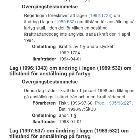
Övergångsbestämmelse
Regeringen föreskriver att lagen (
1992:1724
) om
ändring i lagen (
1989:532
) om tillstånd för anställning på
fartyg skall, i den del för vilken en bestämd
ikraftträdandedag inte angivits, träda i kraft den 1 april
1994.
Omfattning
ikrafttr. av 1 § andra stycket i
1992:1724
Ikraftträder
1994-04-01
Lag (1996:1343) om ändring i lagen (1989:532) om
tillstånd för anställning på fartyg
Övergångsbestämmelse
Denna lag träder i kraft den 1 januari 1998 och tillämpas
på anställningstillstånd från och med ikraftträdandet.
Förarbeten
Rskr. 1996/97:66,
Prop. 1995/96:227
,
Bet. 1996/97:SkU3
Omfattning
ändr. 1 §
Ikraftträder
1998-01-01
Lag (1997:537) om ändring i lagen (1989:532) om
tillstånd för anställning på fartyg