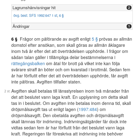
Lagrumshänvisningar hit
2
övg. best. SFS 1992:647 1 st
,
6 §
Ändringar
1
6 §
Frågor om påförande av avgift enligt
5 §
prövas av allmän
domstol efter ansökan, som skall göras av allmän åklagare
inom två år efter det att överträdelsen upphörde. I frågor om
sådan talan gäller i tillämpliga delar bestämmelserna i
rättegångsbalken
om åtal för brott på vilket inte kan följa
svårare straff än böter och om kvarstad i brottmål. Sedan fem
år har förflutit efter det att överträdelsen upphörde, får avgift
inte påföras. Avgiften tillfaller staten.
Avgiften skall betalas till länsstyrelsen inom två månader från
det att beslutet vann laga kraft. En upplysning om detta skall
tas in i beslutet. Om avgiften inte betalas inom denna tid, skall
dröjsmålsavgift tas ut enligt lagen (
1997:484
) om
dröjsmålsavgift. Den obetalda avgiften och dröjsmålsavgift
skall lämnas för indrivning. Indrivningsåtgärder får dock inte
vidtas sedan fem år har förflutit från det beslutet vann laga
kraft. Regeringen får föreskriva att indrivning inte behöver