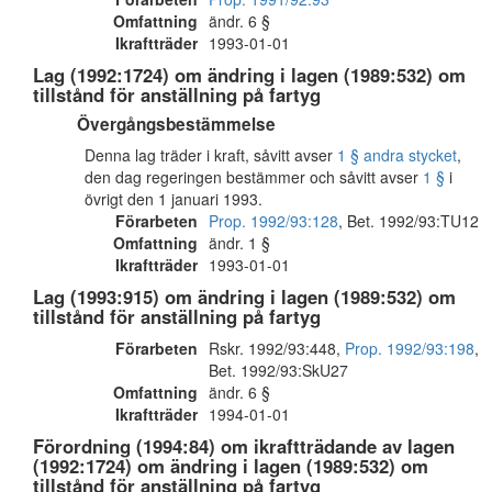
Omfattning
ändr. 6 §
Ikraftträder
1993-01-01
Lag (1992:1724) om ändring i lagen (1989:532) om
tillstånd för anställning på fartyg
Övergångsbestämmelse
Denna lag träder i kraft, såvitt avser
1 § andra stycket
,
den dag regeringen bestämmer och såvitt avser
1 §
i
övrigt den 1 januari 1993.
Förarbeten
Prop. 1992/93:128
, Bet. 1992/93:TU12
Omfattning
ändr. 1 §
Ikraftträder
1993-01-01
Lag (1993:915) om ändring i lagen (1989:532) om
tillstånd för anställning på fartyg
Förarbeten
Rskr. 1992/93:448,
Prop. 1992/93:198
,
Bet. 1992/93:SkU27
Omfattning
ändr. 6 §
Ikraftträder
1994-01-01
Förordning (1994:84) om ikraftträdande av lagen
(1992:1724) om ändring i lagen (1989:532) om
tillstånd för anställning på fartyg