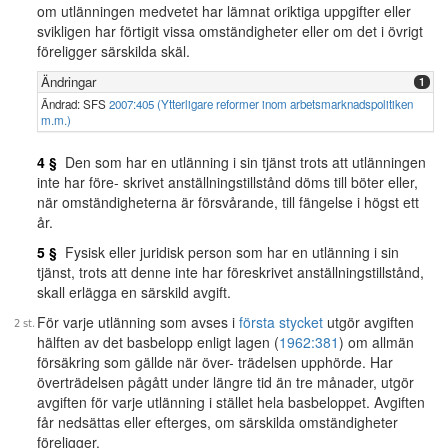
om utlänningen medvetet har lämnat oriktiga uppgifter eller
svikligen har förtigit vissa omständigheter eller om det i övrigt
föreligger särskilda skäl.
Ändringar
1
Ändrad: SFS
2007:405 (Ytterligare reformer inom arbetsmarknadspolitiken
m.m.)
4 §
Den som har en utlänning i sin tjänst trots att utlänningen
inte har före- skrivet anställningstillstånd döms till böter eller,
när omständigheterna är försvårande, till fängelse i högst ett
år.
5 §
Fysisk eller juridisk person som har en utlänning i sin
tjänst, trots att denne inte har föreskrivet anställningstillstånd,
skall erlägga en särskild avgift.
För varje utlänning som avses i
första stycket
utgör avgiften
hälften av det basbelopp enligt lagen (
1962:381
) om allmän
försäkring som gällde när över- trädelsen upphörde. Har
överträdelsen pågått under längre tid än tre månader, utgör
avgiften för varje utlänning i stället hela basbeloppet. Avgiften
får nedsättas eller efterges, om särskilda omständigheter
föreligger.