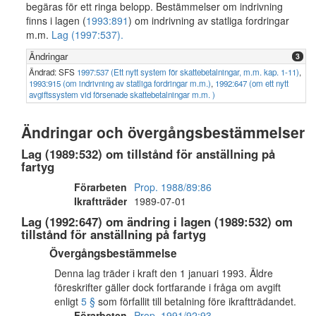
begäras för ett ringa belopp. Bestämmelser om indrivning
finns i lagen (
1993:891
) om indrivning av statliga fordringar
m.m.
Lag (1997:537).
Ändringar
3
Ändrad: SFS
1997:537 (Ett nytt system för skattebetalningar, m.m. kap. 1-11)
,
1993:915 (om indrivning av statliga fordringar m.m.)
,
1992:647 (om ett nytt
avgiftssystem vid försenade skattebetalningar m.m. )
Ändringar och övergångsbestämmelser
Lag (1989:532) om tillstånd för anställning på
fartyg
Förarbeten
Prop. 1988/89:86
Ikraftträder
1989-07-01
Lag (1992:647) om ändring i lagen (1989:532) om
tillstånd för anställning på fartyg
Övergångsbestämmelse
Denna lag träder i kraft den 1 januari 1993. Äldre
föreskrifter gäller dock fortfarande i fråga om avgift
enligt
5 §
som förfallit till betalning före ikraftträdandet.
Förarbeten
Prop. 1991/92:93