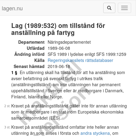
lagen.nu
Toggl
naviga
Lag (1989:532) om tillstånd för
anställning på fartyg
Departement
Näringsdepartementet
Utfärdad
1989-06-08
Ändring införd
SFS 1989 i lydelse enligt SFS 1999:1259
I
n
a
k
t
u
e
l
l
v
e
r
s
i
o
Källa
Regeringskansliets rättsdatabaser
Senast hämtad
2019-06-18
1 §
En utlänning skall ha tillstånd för att ha anställning som
avser befattning på svenskt fartyg i utrikes trafik
n
(anställningstillstånd) om inte utlänningen har permanent
uppehållstillstånd i Sverige eller är medborgare i Danmark,
Finland, Island eller Norge.
Kravet på anställningstillstånd gäller inte för annan utlänning
som är medborgare i en stat inom Europeiska ekonomiska
samarbetsområdet (EES).
Kravet på anställningstillstånd omfattar inte heller annan
utlänning än som avses i första och
andra styckena
, om