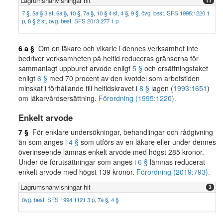
Lagrumshänvisningar hit
11
7 §
,
5a § 3 st
,
6a §
,
10 §
,
7a §
,
10 § 4 st
,
4 §
,
9 §
,
övg. best. SFS 1995:1220 1
p
,
8 § 2 st
,
övg. best. SFS 2013:277 1 p
6 a §
Om en läkare och vikarie i dennes verksamhet inte
bedriver verksamheten på heltid reduceras gränserna för
sammanlagt uppburet arvode enligt
5 §
och ersättningstaket
enligt
6 §
med 70 procent av den kvotdel som arbetstiden
minskat i förhållande till heltidskravet i
8 §
lagen (
1993:1651
)
om läkarvårdsersättning.
Förordning (1995:1220).
Enkelt arvode
7 §
För enklare undersökningar, behandlingar och rådgivning
än som anges i
4 §
som utförs av en läkare eller under dennes
överinseende lämnas enkelt arvode med högst 285 kronor.
Under de förutsättningar som anges i
6 §
lämnas reducerat
enkelt arvode med högst 139 kronor.
Förordning (2019:793).
Lagrumshänvisningar hit
3
övg. best. SFS 1994:1121 3 p
,
7a §
,
4 §