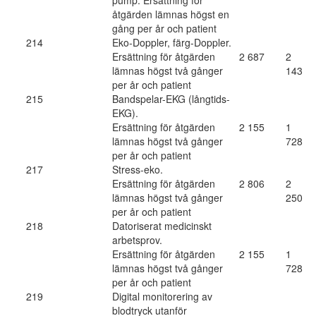
pump. Ersättning för
åtgärden lämnas högst en
gång per år och patient
214
Eko-Doppler, färg-Doppler.
Ersättning för åtgärden
2 687
2
lämnas högst två gånger
143
per år och patient
215
Bandspelar-EKG (långtids-
EKG).
Ersättning för åtgärden
2 155
1
lämnas högst två gånger
728
per år och patient
217
Stress-eko.
Ersättning för åtgärden
2 806
2
lämnas högst två gånger
250
per år och patient
218
Datoriserat medicinskt
arbetsprov.
Ersättning för åtgärden
2 155
1
lämnas högst två gånger
728
per år och patient
219
Digital monitorering av
blodtryck utanför