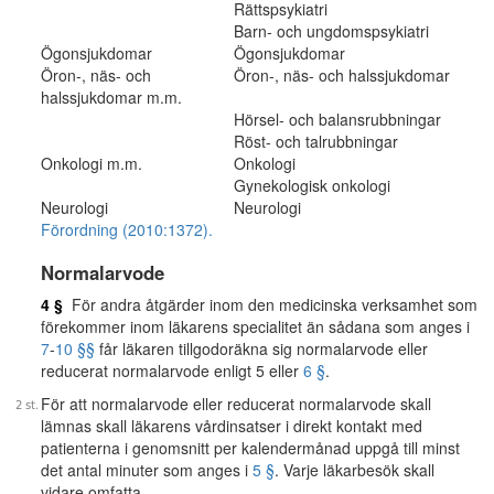
Rättspsykiatri
Barn- och ungdomspsykiatri
Ögonsjukdomar
Ögonsjukdomar
Öron-, näs- och
Öron-, näs- och halssjukdomar
halssjukdomar m.m.
Hörsel- och balansrubbningar
Röst- och talrubbningar
Onkologi m.m.
Onkologi
Gynekologisk onkologi
Neurologi
Neurologi
Förordning (2010:1372).
Normalarvode
4 §
För andra åtgärder inom den medicinska verksamhet som
förekommer inom läkarens specialitet än sådana som anges i
7
-
10 §§
får läkaren tillgodoräkna sig normalarvode eller
reducerat normalarvode enligt 5 eller
6 §
.
För att normalarvode eller reducerat normalarvode skall
lämnas skall läkarens vårdinsatser i direkt kontakt med
patienterna i genomsnitt per kalendermånad uppgå till minst
det antal minuter som anges i
5 §
. Varje läkarbesök skall
vidare omfatta