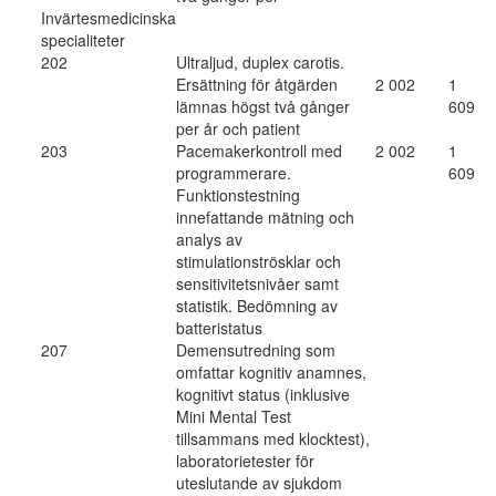
Invärtesmedicinska
specialiteter
202
Ultraljud, duplex carotis.
Ersättning för åtgärden
2 002
1
lämnas högst två gånger
609
per år och patient
203
Pacemakerkontroll med
2 002
1
programmerare.
609
Funktionstestning
innefattande mätning och
analys av
stimulationströsklar och
sensitivitetsnivåer samt
statistik. Bedömning av
batteristatus
207
Demensutredning som
omfattar kognitiv anamnes,
kognitivt status (inklusive
Mini Mental Test
tillsammans med klocktest),
laboratorietester för
uteslutande av sjukdom