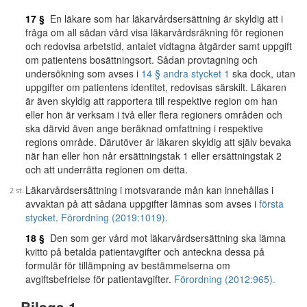
17 §
En läkare som har läkarvårdsersättning är skyldig att i
fråga om all sådan vård visa läkarvårdsräkning för regionen
och redovisa arbetstid, antalet vidtagna åtgärder samt uppgift
om patientens bosättningsort. Sådan provtagning och
undersökning som avses i
14 § andra stycket 1
ska dock, utan
uppgifter om patientens identitet, redovisas särskilt. Läkaren
är även skyldig att rapportera till respektive region om han
eller hon är verksam i två eller flera regioners områden och
ska därvid även ange beräknad omfattning i respektive
regions område. Därutöver är läkaren skyldig att själv bevaka
när han eller hon når ersättningstak 1 eller ersättningstak 2
och att underrätta regionen om detta.
Läkarvårdsersättning i motsvarande mån kan innehållas i
avvaktan på att sådana uppgifter lämnas som avses i
första
stycket
.
Förordning (2019:1019).
18 §
Den som ger vård mot läkarvårdsersättning ska lämna
kvitto på betalda patientavgifter och anteckna dessa på
formulär för tillämpning av bestämmelserna om
avgiftsbefrielse för patientavgifter.
Förordning (2012:965).