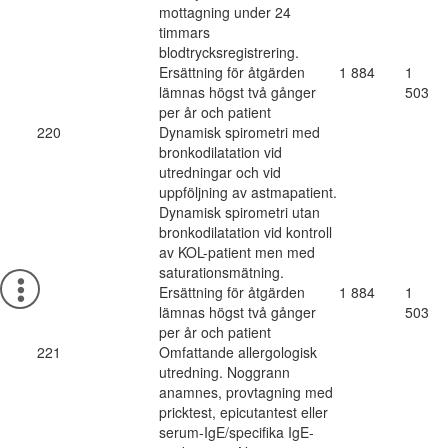
mottagning under 24
timmars
blodtrycksregistrering.
Ersättning för åtgärden
1 884
1
lämnas högst två gånger
503
per år och patient
220
Dynamisk spirometri med
bronkodilatation vid
utredningar och vid
uppföljning av astmapatient.
Dynamisk spirometri utan
bronkodilatation vid kontroll
av KOL-patient men med
saturationsmätning.
Ersättning för åtgärden
1 884
1
lämnas högst två gånger
503
per år och patient
221
Omfattande allergologisk
utredning. Noggrann
anamnes, provtagning med
pricktest, epicutantest eller
serum-IgE/specifika IgE-