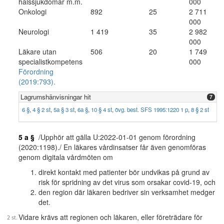
halssjukdomar m.m.
000
Onkologi
892
25
2 711
000
Neurologi
1 419
35
2 982
000
Läkare utan
506
20
1 749
specialistkompetens
000
Förordning
(2019:793).
Lagrumshänvisningar hit
7
6 §
,
4 § 2 st
,
5a § 3 st
,
6a §
,
10 § 4 st
,
övg. best. SFS 1995:1220 1 p
,
8 § 2 st
5 a §
/Upphör att gälla U:2022-01-01 genom förordning
(2020:1198)./ En läkares vårdinsatser får även genomföras
genom digitala vårdmöten om
direkt kontakt med patienter bör undvikas på grund av
risk för spridning av det virus som orsakar covid-19, och
den region där läkaren bedriver sin verksamhet medger
det.
Vidare krävs att regionen och läkaren, eller företrädare för