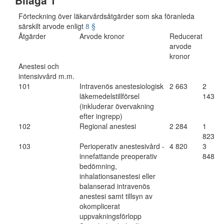
Bilaga 1
Förteckning över läkarvårdsåtgärder som ska föranleda
särskilt arvode enligt
8 §
Åtgärder
Arvode kronor
Reducerat
arvode
kronor
Anestesi och
intensivvård m.m.
101
Intravenös anestesiologisk
2 663
2
läkemedelstillförsel
143
(inkluderar övervakning
efter ingrepp)
102
Regional anestesi
2 284
1
823
103
Perioperativ anestesivård -
4 820
3
innefattande preoperativ
848
bedömning,
inhalationsanestesi eller
balanserad intravenös
anestesi samt tillsyn av
okomplicerat
uppvakningsförlopp