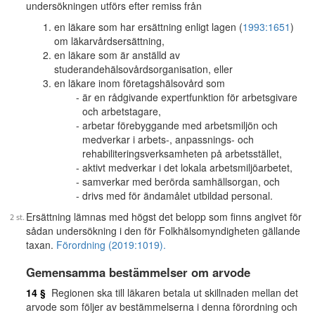
undersökningen utförs efter remiss från
en läkare som har ersättning enligt lagen (
1993:1651
)
om läkarvårdsersättning,
en läkare som är anställd av
studerandehälsovårdsorganisation, eller
en läkare inom företagshälsovård som
är en rådgivande expertfunktion för arbetsgivare
och arbetstagare,
arbetar förebyggande med arbetsmiljön och
medverkar i arbets-, anpassnings- och
rehabiliteringsverksamheten på arbetsstället,
aktivt medverkar i det lokala arbetsmiljöarbetet,
samverkar med berörda samhällsorgan, och
drivs med för ändamålet utbildad personal.
Ersättning lämnas med högst det belopp som finns angivet för
sådan undersökning i den för Folkhälsomyndigheten gällande
taxan.
Förordning (2019:1019).
Gemensamma bestämmelser om arvode
14 §
Regionen ska till läkaren betala ut skillnaden mellan det
arvode som följer av bestämmelserna i denna förordning och