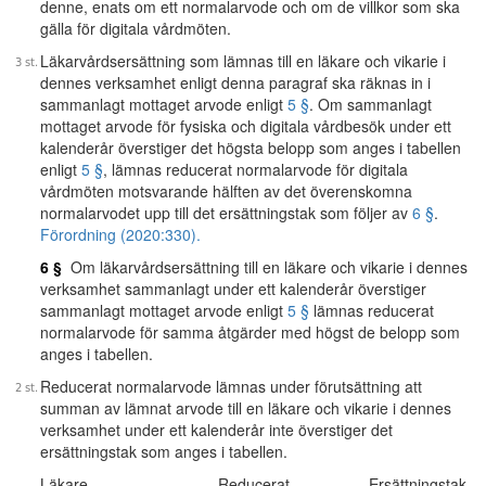
denne, enats om ett normalarvode och om de villkor som ska
gälla för digitala vårdmöten.
Läkarvårdsersättning som lämnas till en läkare och vikarie i
dennes verksamhet enligt denna paragraf ska räknas in i
sammanlagt mottaget arvode enligt
5 §
. Om sammanlagt
mottaget arvode för fysiska och digitala vårdbesök under ett
kalenderår överstiger det högsta belopp som anges i tabellen
enligt
5 §
, lämnas reducerat normalarvode för digitala
vårdmöten motsvarande hälften av det överenskomna
normalarvodet upp till det ersättningstak som följer av
6 §
.
Förordning (2020:330).
6 §
Om läkarvårdsersättning till en läkare och vikarie i dennes
verksamhet sammanlagt under ett kalenderår överstiger
sammanlagt mottaget arvode enligt
5 §
lämnas reducerat
normalarvode för samma åtgärder med högst de belopp som
anges i tabellen.
Reducerat normalarvode lämnas under förutsättning att
summan av lämnat arvode till en läkare och vikarie i dennes
verksamhet under ett kalenderår inte överstiger det
ersättningstak som anges i tabellen.
Läkare
Reducerat
Ersättningstak