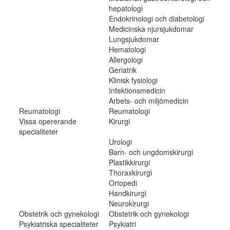
hepatologi
Endokrinologi och diabetologi
Medicinska njursjukdomar
Lungsjukdomar
Hematologi
Allergologi
Geriatrik
Klinisk fysiologi
Infektionsmedicin
Arbets- och miljömedicin
Reumatologi
Reumatologi
Vissa opererande
Kirurgi
specialiteter
Urologi
Barn- och ungdomskirurgi
Plastikkirurgi
Thoraxkirurgi
Ortopedi
Handkirurgi
Neurokirurgi
Obstetrik och gynekologi
Obstetrik och gynekologi
Psykiatriska specialiteter
Psykiatri