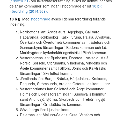
(
1993:1651
) om läkarvårdsersättning avses de kommuner och
delar av kommuner som ingår i stödområde enligt
10 b §
.
Förordning (2014:369).
10 b §
Med
stödområde
avses i denna förordning följande
indelning.
Norrbottens län: Arvidsjaurs, Arjeplogs, Gällivare,
Haparanda, Jokkmokks, Kalix, Kiruna, Pajala, Älvsbyns,
Överkalix och Övertorneå kommuner samt Edefors och
Gunnarsbyns församlingar i Bodens kommun och f.d.
Markbygdens kyrkobokföringsdistrikt i Piteå kommun.
Västerbottens län: Bjurholms, Dorotea, Lycksele, Malå,
Norsjö, Sorsele, Storumans, Vilhelmina, Vindelns och
Åsele kommuner samt Fällfors, Jörns och Kalvträsks
församlingar i Skellefteå kommun.
Jämtlands län: Bergs, Bräcke, Härjedalens, Krokoms,
Ragunda, Strömsunds, Åre och Östersunds kommuner.
Västernorrlands län: Sollefteå och Ånge kommuner,
Holms och Lidens församlingar i Sundsvalls kommun
samt Anundsjö, Björna, Skorpeds och Trehörningsjö
församlingar i Örnsköldsviks kommun.
Gävleborgs län: Ljusdals kommun.
Dalarnas län: Malung-Sälens, Orsa, Vansbro och