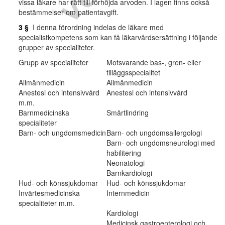
vissa läkare har rätt till förhöjda arvoden. I lagen finns också
bestämmelser om patientavgift.
3 §
I denna förordning indelas de läkare med
specialistkompetens som kan få läkarvårdsersättning i följande
grupper av specialiteter.
Grupp av specialiteter
Motsvarande bas-, gren- eller
tilläggsspecialitet
Allmänmedicin
Allmänmedicin
Anestesi och intensivvård
Anestesi och intensivvård
m.m.
Barnmedicinska
Smärtlindring
specialiteter
Barn- och ungdomsmedicin
Barn- och ungdomsallergologi
Barn- och ungdomsneurologi med
habilitering
Neonatologi
Barnkardiologi
Hud- och könssjukdomar
Hud- och könssjukdomar
Invärtesmedicinska
Internmedicin
specialiteter m.m.
Kardiologi
Medicinsk gastroenterologi och