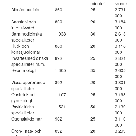
minuter
kronor
Allmänmedicin
860
25
2 731
000
Anestesi och
860
20
3 184
intensivvård
000
Barnmedicinska
1 038
30
2 613
specialiteter
000
Hud- och
860
20
3 116
könssjukdomar
000
Invärtesmedicinska
892
25
2 824
specialiteter m.m.
000
Reumatologi
1 305
35
2 605
000
Vissa opererande
892
20
3 301
specialiteter
000
Obstetrik och
1 107
25
3 193
gynekologi
000
Psykiatriska
1 531
50
2 139
specialiteter
000
Ögonsjukdomar
962
25
3 110
000
Öron-, näs- och
892
20
3 299