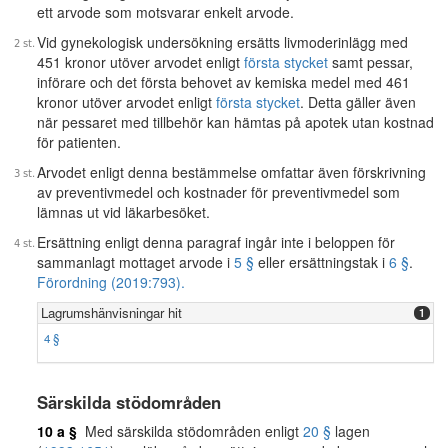
ett arvode som motsvarar enkelt arvode.
Vid gynekologisk undersökning ersätts livmoderinlägg med
451 kronor utöver arvodet enligt
första stycket
samt pessar,
införare och det första behovet av kemiska medel med 461
kronor utöver arvodet enligt
första stycket
. Detta gäller även
när pessaret med tillbehör kan hämtas på apotek utan kostnad
för patienten.
Arvodet enligt denna bestämmelse omfattar även förskrivning
av preventivmedel och kostnader för preventivmedel som
lämnas ut vid läkarbesöket.
Ersättning enligt denna paragraf ingår inte i beloppen för
sammanlagt mottaget arvode i
5 §
eller ersättningstak i
6 §
.
Förordning (2019:793).
Lagrumshänvisningar hit
1
4 §
Särskilda stödområden
10 a §
Med särskilda stödområden enligt
20 §
lagen