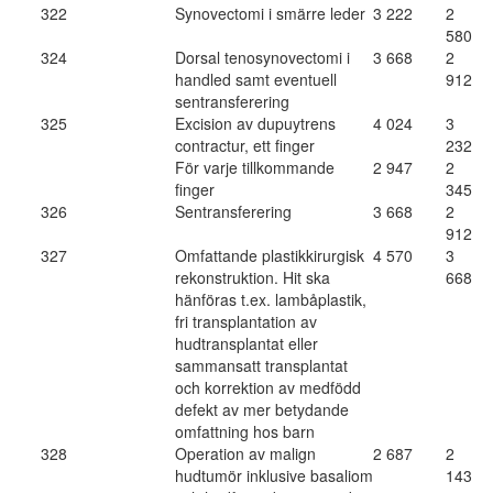
322
Synovectomi i smärre leder
3 222
2
580
324
Dorsal tenosynovectomi i
3 668
2
handled samt eventuell
912
sentransferering
325
Excision av dupuytrens
4 024
3
contractur, ett finger
232
För varje tillkommande
2 947
2
finger
345
326
Sentransferering
3 668
2
912
327
Omfattande plastikkirurgisk
4 570
3
rekonstruktion. Hit ska
668
hänföras t.ex. lambåplastik,
fri transplantation av
hudtransplantat eller
sammansatt transplantat
och korrektion av medfödd
defekt av mer betydande
omfattning hos barn
328
Operation av malign
2 687
2
hudtumör inklusive basaliom
143