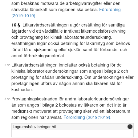
som beräknas motsvara de arbetsgivaravgifter eller den
särskilda löneskatt som regionen ska betala.
Förordning
(2019:1019).
16 §
Läkarvårdsersättningen utgör ersättning för samtliga
åtgärder vid ett vårdtillfälle inräknat läkemedelsförskrivning
och provtagning för klinisk laboratorieundersökning. I
ersättningen ingår också betalning för läkarintyg som behövs
för att få ut sjukpenning eller sjuklön samt för förbands- och
annat förbrukningsmaterial.
Läkarvårdsersättningen innefattar också betalning för de
kliniska laboratorieundersökningar som anges i bilaga 2 och
provtagning för sådan undersökning. Om undersökningen eller
provtagningen utförs av någon annan ska läkaren stå för
kostnaden.
Provtagningskostnaden för andra laboratorieundersökningar
än som anges i bilaga 2 bekostas av läkaren om det inte är
medicinskt motiverat att provtagning sker vid ett laboratorium
som regionen har anvisat.
Förordning (2019:1019).
Lagrumshänvisningar hit
1