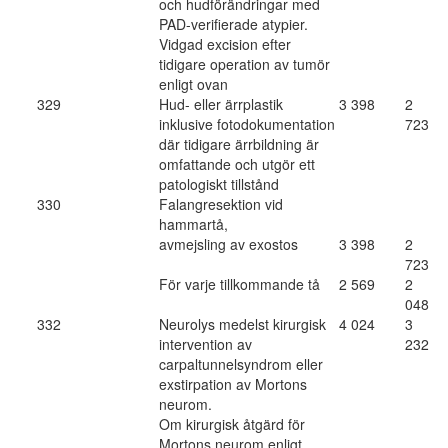
och hudförändringar med
PAD-verifierade atypier.
Vidgad excision efter
tidigare operation av tumör
enligt ovan
329
Hud- eller ärrplastik
3 398
2
inklusive fotodokumentation
723
där tidigare ärrbildning är
omfattande och utgör ett
patologiskt tillstånd
330
Falangresektion vid
hammartå,
avmejsling av exostos
3 398
2
723
För varje tillkommande tå
2 569
2
048
332
Neurolys medelst kirurgisk
4 024
3
intervention av
232
carpaltunnelsyndrom eller
exstirpation av Mortons
neurom.
Om kirurgisk åtgärd för
Mortons neurom enligt