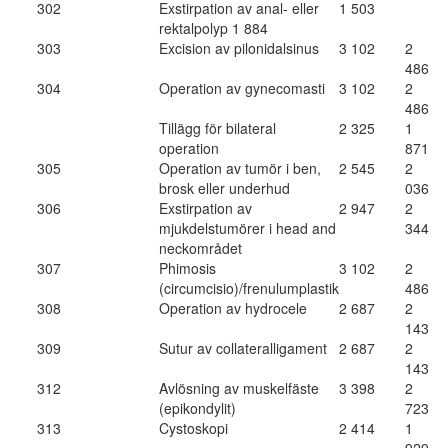
302
Exstirpation av anal- eller
1 503
rektalpolyp 1 884
303
Excision av pilonidalsinus
3 102
2
486
304
Operation av gynecomasti
3 102
2
486
Tillägg för bilateral
2 325
1
operation
871
305
Operation av tumör i ben,
2 545
2
brosk eller underhud
036
306
Exstirpation av
2 947
2
mjukdelstumörer i head and
344
neckområdet
307
Phimosis
3 102
2
(circumcisio)/frenulumplastik
486
308
Operation av hydrocele
2 687
2
143
309
Sutur av collateralligament
2 687
2
143
312
Avlösning av muskelfäste
3 398
2
(epikondylit)
723
313
Cystoskopi
2 414
1