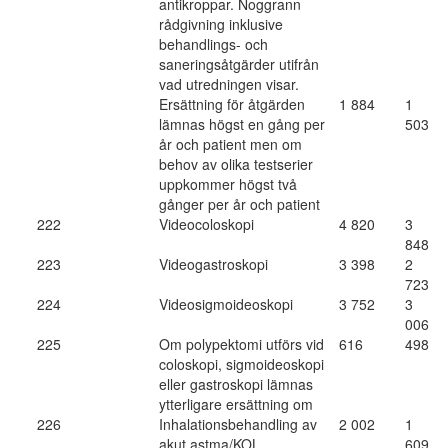
antikroppar. Noggrann
rådgivning inklusive
behandlings- och
saneringsåtgärder utifrån
vad utredningen visar.
Ersättning för åtgärden
1 884
1
lämnas högst en gång per
503
år och patient men om
behov av olika testserier
uppkommer högst två
gånger per år och patient
222
Videocoloskopi
4 820
3
848
223
Videogastroskopi
3 398
2
723
224
Videosigmoideoskopi
3 752
3
006
225
Om polypektomi utförs vid
616
498
coloskopi, sigmoideoskopi
eller gastroskopi lämnas
ytterligare ersättning om
226
Inhalationsbehandling av
2 002
1
akut astma/KOL
609