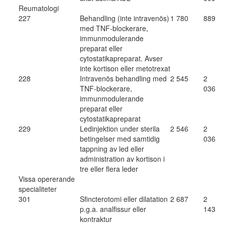
Reumatologi
227
Behandling (inte intravenös)
1 780
889
med TNF-blockerare,
immunmodulerande
preparat eller
cytostatikapreparat. Avser
inte kortison eller metotrexat
228
Intravenös behandling med
2 545
2
TNF-blockerare,
036
immunmodulerande
preparat eller
cytostatikapreparat
229
Ledinjektion under sterila
2 546
2
betingelser med samtidig
036
tappning av led eller
administration av kortison i
tre eller flera leder
Vissa opererande
specialiteter
301
Sfincterotomi eller dilatation
2 687
2
p.g.a. analfissur eller
143
kontraktur