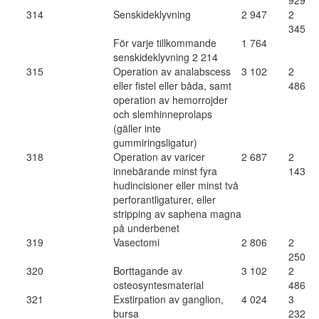
929
314
Senskideklyvning
2 947
2
345
För varje tillkommande
1 764
senskideklyvning 2 214
315
Operation av analabscess
3 102
2
eller fistel eller båda, samt
486
operation av hemorrojder
och slemhinneprolaps
(gäller inte
gummiringsligatur)
318
Operation av varicer
2 687
2
innebärande minst fyra
143
hudincisioner eller minst två
perforantligaturer, eller
stripping av saphena magna
på underbenet
319
Vasectomi
2 806
2
250
320
Borttagande av
3 102
2
osteosyntesmaterial
486
321
Exstirpation av ganglion,
4 024
3
bursa
232