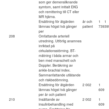
som ger demensliknande
symtom, samt initialt EKG
och remittering till CT eller
MR hjärna.
Ersättning för åtgärden
år och
1
1
lämnas högst två gånger
patient
739
39
per
208
Omfattande arteriell
utredning. Utförlig anamnes
inriktad på
cirkulationsstörning. BT-
mätning i båda armar och
ben med manschett och
Doppler. Beräkning av
ankle-brachial index.
Sammanfattande utlåtande
och riskbedömning.
Ersättning för åtgärden
2 002
1
lämnas högst två gånger
609
per år och patient
210
Insättande av
2 002
1
insulinbehandling med
609