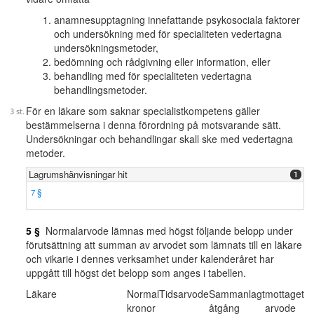
anamnesupptagning innefattande psykosociala faktorer
och undersökning med för specialiteten vedertagna
undersökningsmetoder,
bedömning och rådgivning eller information, eller
behandling med för specialiteten vedertagna
behandlingsmetoder.
För en läkare som saknar specialistkompetens gäller
bestämmelserna i denna förordning på motsvarande sätt.
Undersökningar och behandlingar skall ske med vedertagna
metoder.
Lagrumshänvisningar hit
1
7 §
5 §
Normalarvode lämnas med högst följande belopp under
förutsättning att summan av arvodet som lämnats till en läkare
och vikarie i dennes verksamhet under kalenderåret har
uppgått till högst det belopp som anges i tabellen.
Läkare
NormalTidsarvode
Sammanlagt
mottaget
kronor
åtgång
arvode