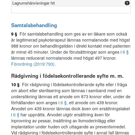
Lagrumshänvisningar hit
1
Samtalsbehandling
9 §
För samtalsbehandling som ges av en läkare som också
är legitimerad psykoterapeut lämnas normalarvode med högst
988 kronor om behandlingstiden i direkt kontakt med patienten
är minst 45 minuter. Under de förutsättningar som anges i
6 §
lämnas reducerat normalarvode med högst 497 kronor.
Förordning (2019:793).
Rådgivning i födelsekontrollerande syfte m. m.
10 §
För rådgivning i födelsekontrollerande syfte eller i fråga
om abort eller sterilisering som lämnas i samband med en
undersökning lämnas ett arvode om 873 kronor eller, under de
förhållanden som anges i
6 §
, ett arvode om 439 kronor.
Arvodet om 439 kronor lämnas dock även om ersättningstaket
i
6 §
har uppnåtts. Arvodet utgör ersättning även för
inprovning av pessar, insättning av livmoderinlägg eller
implantation under huden och uttagande av preventivmedel.
Vid rådgivning i födelsekontrollerande syfte i annat fall lämnas