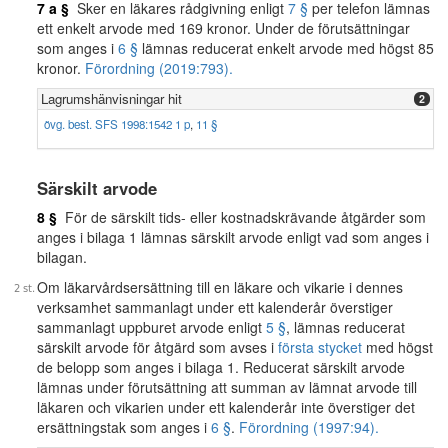
7 a §
Sker en läkares rådgivning enligt
7 §
per telefon lämnas
ett enkelt arvode med 169 kronor. Under de förutsättningar
som anges i
6 §
lämnas reducerat enkelt arvode med högst 85
kronor.
Förordning (2019:793).
Lagrumshänvisningar hit
2
övg. best. SFS 1998:1542 1 p
,
11 §
Särskilt arvode
8 §
För de särskilt tids- eller kostnadskrävande åtgärder som
anges i bilaga 1 lämnas särskilt arvode enligt vad som anges i
bilagan.
Om läkarvårdsersättning till en läkare och vikarie i dennes
verksamhet sammanlagt under ett kalenderår överstiger
sammanlagt uppburet arvode enligt
5 §
, lämnas reducerat
särskilt arvode för åtgärd som avses i
första stycket
med högst
de belopp som anges i bilaga 1. Reducerat särskilt arvode
lämnas under förutsättning att summan av lämnat arvode till
läkaren och vikarien under ett kalenderår inte överstiger det
ersättningstak som anges i
6 §
.
Förordning (1997:94).