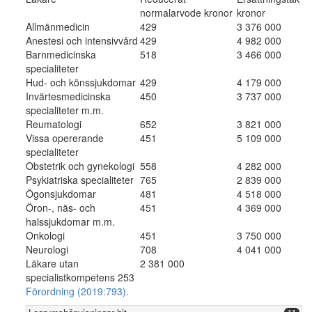
normalarvode kronor
kronor
Allmänmedicin
429
3 376 000
Anestesi och intensivvård
429
4 982 000
Barnmedicinska
518
3 466 000
specialiteter
Hud- och könssjukdomar
429
4 179 000
Invärtesmedicinska
450
3 737 000
specialiteter m.m.
Reumatologi
652
3 821 000
Vissa opererande
451
5 109 000
specialiteter
Obstetrik och gynekologi
558
4 282 000
Psykiatriska specialiteter
765
2 839 000
Ögonsjukdomar
481
4 518 000
Öron-, näs- och
451
4 369 000
halssjukdomar m.m.
Onkologi
451
3 750 000
Neurologi
708
4 041 000
Läkare utan
2 381 000
specialistkompetens 253
Förordning (2019:793).