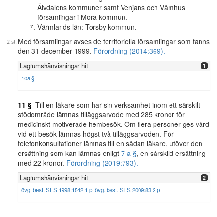
Älvdalens kommuner samt Venjans och Våmhus
församlingar i Mora kommun.
Värmlands län: Torsby kommun.
Med församlingar avses de territoriella församlingar som fanns
den 31 december 1999.
Förordning (2014:369).
Lagrumshänvisningar hit
1
10a §
11 §
Till en läkare som har sin verksamhet inom ett särskilt
stödområde lämnas tilläggsarvode med 285 kronor för
medicinskt motiverade hembesök. Om flera personer ges vård
vid ett besök lämnas högst två tilläggsarvoden. För
telefonkonsultationer lämnas till en sådan läkare, utöver den
ersättning som kan lämnas enligt
7 a §
, en särskild ersättning
med 22 kronor.
Förordning (2019:793).
Lagrumshänvisningar hit
2
övg. best. SFS 1998:1542 1 p
,
övg. best. SFS 2009:83 2 p