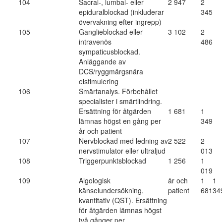
104
Sacral-, lumbal- eller
2 947
2
epiduralblockad (inkluderar
345
övervakning efter ingrepp)
105
Ganglieblockad eller
3 102
2
intravenös
486
sympaticusblockad.
Anläggande av
DCS/ryggmärgsnära
elstimulering
106
Smärtanalys. Förbehållet
specialister i smärtlindring.
Ersättning för åtgärden
1 681
1
lämnas högst en gång per
349
år och patient
107
Nervblockad med ledning av
2 522
2
nervstimulator eller ultraljud
013
108
Triggerpunktsblockad
1 256
1
019
109
Algologisk
år och
1
1
känselundersökning,
patient
681
34
kvantitativ (QST). Ersättning
för åtgärden lämnas högst
två gånger per