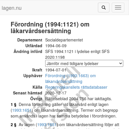
lagen.nu
Toggl
naviga
Förordning (1994:1121) om
läkarvårdsersättning
Departement
Socialdepartementet
Utfärdad
1994-06-09
Ändring införd
SFS 1994:1121 i lydelse enligt SFS
2020:1198
I
n
a
k
t
u
e
l
l
v
e
r
s
i
o
Ikraft
1994-07-01
Upphäver
Förordning (1993:1663) om
läkarvårdsersättning
n
Källa
Regeringskansliets rättsdatabaser
Senast hämtad
2020-12-17
Övrigt
Rättelseblad 2004:756 har iakttagits.
1 §
Denna förordning gäller vid läkarvård enligt lagen
(
1993:1651
) om läkarvårdsersättning. Termer och begrepp
som används i lagen har samma betydelse i förordningen.
2 §
Av lagen (
1993:1651
) om läkarvårdsersättning följer att