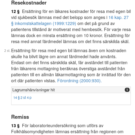
Resekostnader
12 §
Ersättning för en läkares kostnader för resa med egen bil
vid sjukbesök lämnas med det belopp som anges i
16 kap. 27
§ inkomstskattelagen (1999:1229)
om det på grund av
patientens tillstånd är motiverat med hembesök. För varje resa
lämnas dock en minsta ersättning om 10 kronor. Ersättning för
resa med annat färdmedel lämnas om det finns särskilda skäl.
Ersättning för resa med egen bil lämnas även om kostnaden
skulle ha blivit lägre om annat färdmedel hade använts.
Endast om det finns särskilda skäl, får avståndet till patienten
från läkarens mottagning beräknas överstiga avståndet från
patienten till en allmän läkarmottagning som är inrättad för den
ort där patienten vistas.
Förordning (2000:930).
Lagrumshänvisningar hit
1
14 § 2 st 4 p
Remiss
13 §
För laboratorieundersökning som utförs av
Folkhälsomyndigheten lämnas ersättning från regionen om