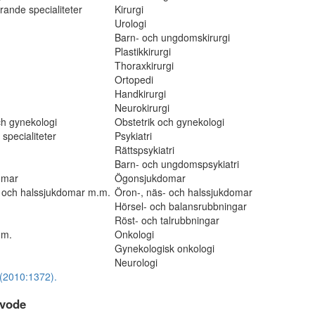
rande specialiteter
Kirurgi
Urologi
Barn- och ungdomskirurgi
Plastikkirurgi
Thoraxkirurgi
Ortopedi
Handkirurgi
Neurokirurgi
ch gynekologi
Obstetrik och gynekologi
 specialiteter
Psykiatri
Rättspsykiatri
Barn- och ungdomspsykiatri
omar
Ögonsjukdomar
- och halssjukdomar m.m.
Öron-, näs- och halssjukdomar
Hörsel- och balansrubbningar
Röst- och talrubbningar
.m.
Onkologi
Gynekologisk onkologi
Neurologi
(2010:1372).
vode