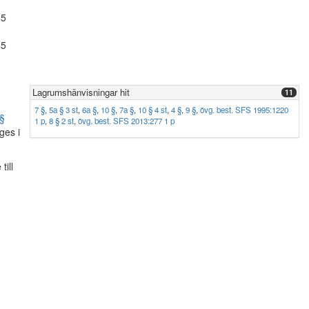
15
85
Lagrumshänvisningar hit
11
7 §
,
5a § 3 st
,
6a §
,
10 §
,
7a §
,
10 § 4 st
,
4 §
,
9 §
,
övg. best. SFS 1995:1220
 §
1 p
,
8 § 2 st
,
övg. best. SFS 2013:277 1 p
ges i
ill