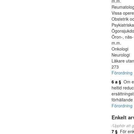
m.m.
Reumatolog
Vissa opere
Obstetrik o
Psykiatriska
Ögonsjukd
Öron-, näs-
m.m.
Onkologi
Neurologi
Läkare utan
273
Förordning 
6 a §
Om en 
heltid redu
ersättningst
förhållande t
Förordning 
Enkelt a
/Upphör att g
7 §
För enkl