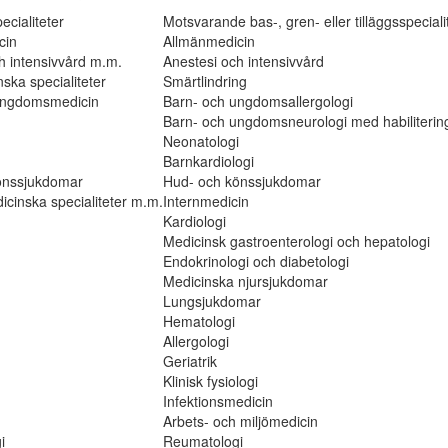
ecialiteter
Motsvarande bas-, gren- eller tilläggsspeciali
cin
Allmänmedicin
h intensivvård m.m.
Anestesi och intensivvård
ska specialiteter
Smärtlindring
ungdomsmedicin
Barn- och ungdomsallergologi
Barn- och ungdomsneurologi med habiliterin
Neonatologi
Barnkardiologi
önssjukdomar
Hud- och könssjukdomar
icinska specialiteter m.m.
Internmedicin
Kardiologi
Medicinsk gastroenterologi och hepatologi
Endokrinologi och diabetologi
Medicinska njursjukdomar
Lungsjukdomar
Hematologi
Allergologi
Geriatrik
Klinisk fysiologi
Infektionsmedicin
Arbets- och miljömedicin
i
Reumatologi