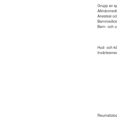
Grupp av sp
Allmänmedi
Anestesi oc
Barnmedicin
Barn- och 
Hud- och k
Invärtesmed
Reumatolog