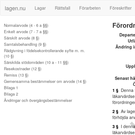
lagen.nu
Lagar
Rättsfall
Förarbeten
Föreskrifter
I
Förordn
Normalarvode (4 - 6 a §§)
Enkelt arvode (7 - 7 a §§)
Depart
Särskilt arvode (8 §)
Utf
Samtalsbehandling (9 §)
Ändring i
Rådgivning i födelsekontrollerande syfte m. m.
(10 §)
Särskilda stödområden (10 a - 11 §§)
Upp
Resekostnader (12 §)
Remiss (13 §)
Senast h
Gemensamma bestämmelser om arvode (14 §)
Ö
Bilaga 1
1 §
Denna fö
Bilaga 2
läkarvårdse
Ändringar och övergångsbestämmelser
förordninge
2 §
Av lage
förhöjda ar
3 §
I denna 
läkarvårdser