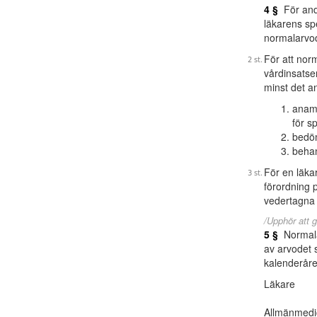
4 §
För and
läkarens sp
normalarvod
För att nor
vårdinsatse
minst det a
anamn
för s
bedöm
behan
För en läka
förordning 
vedertagna
/Upphör att g
5 §
Normala
av arvodet 
kalenderåret
Läkare
Allmänmedi