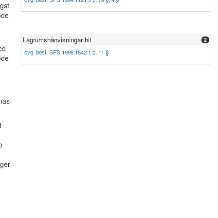
gst
ode
Lagrumshänvisningar hit
2
ed
övg. best. SFS 1998:1542 1 p
,
11 §
ode
mnas
t
p
iger