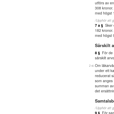
utförs av e
308 kronor.
med högst 
/Upphör att g
7 a §
Sker e
182 kronor.
med högst 
Särskilt 
8 §
För de s
särskilt arv
Om läkarvår
under ett k
reducerat s
som anges i
summan av l
det ersättn
Samtalsb
/Upphör att g
9 §
För samt