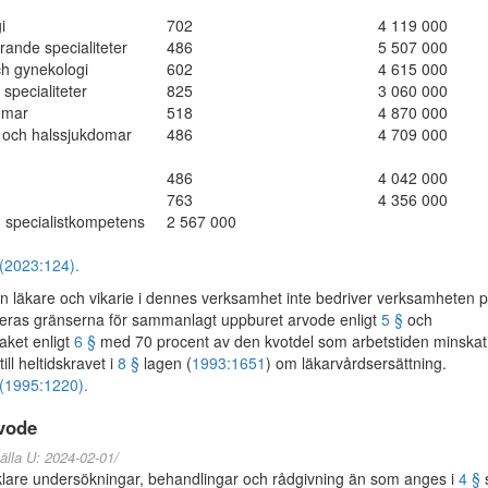
i
702
4 119 000
rande specialiteter
486
5 507 000
ch gynekologi
602
4 615 000
 specialiteter
825
3 060 000
omar
518
4 870 000
 och halssjukdomar
486
4 709 000
486
4 042 000
763
4 356 000
 specialistkompetens
2 567 000
(2023:124).
läkare och vikarie i dennes verksamhet inte bedriver verksamheten 
ceras gränserna för sammanlagt uppburet arvode enligt
5 §
och
aket enligt
6 §
med 70 procent av den kvotdel som arbetstiden minskat 
ill heltidskravet i
8 §
lagen (
1993:1651
) om läkarvårdsersättning.
(1995:1220).
rvode
älla U: 2024-02-01/
are undersökningar, behandlingar och rådgivning än som anges i
4 §