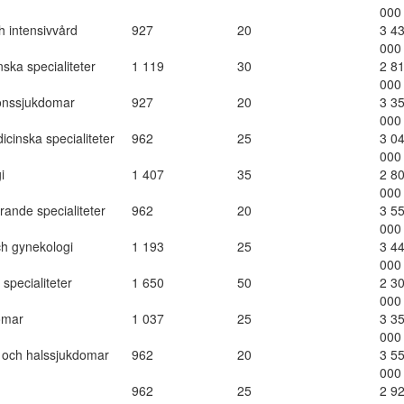
000
h intensivvård
927
20
3 4
000
ska specialiteter
1 119
30
2 8
000
önssjukdomar
927
20
3 3
000
icinska specialiteter
962
25
3 0
000
i
1 407
35
2 8
000
rande specialiteter
962
20
3 5
000
ch gynekologi
1 193
25
3 4
000
 specialiteter
1 650
50
2 3
000
omar
1 037
25
3 3
000
 och halssjukdomar
962
20
3 5
000
962
25
2 9