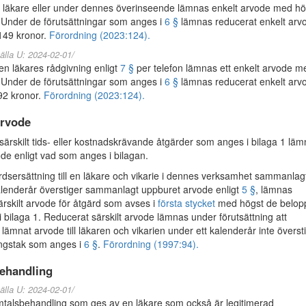
n läkare eller under dennes överinseende lämnas enkelt arvode med hö
 Under de förutsättningar som anges i
6 §
lämnas reducerat enkelt arv
149 kronor.
Förordning (2023:124).
älla U: 2024-02-01/
n läkares rådgivning enligt
7 §
per telefon lämnas ett enkelt arvode m
 Under de förutsättningar som anges i
6 §
lämnas reducerat enkelt arv
92 kronor.
Förordning (2023:124).
arvode
ärskilt tids- eller kostnadskrävande åtgärder som anges i bilaga 1 lä
ode enligt vad som anges i bilagan.
dsersättning till en läkare och vikarie i dennes verksamhet sammanlag
alenderår överstiger sammanlagt uppburet arvode enligt
5 §
, lämnas
ärskilt arvode för åtgärd som avses i
första stycket
med högst de belop
 bilaga 1. Reducerat särskilt arvode lämnas under förutsättning att
ämnat arvode till läkaren och vikarien under ett kalenderår inte överst
ingstak som anges i
6 §
.
Förordning (1997:94).
ehandling
älla U: 2024-02-01/
alsbehandling som ges av en läkare som också är legitimerad