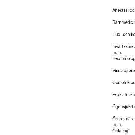
Anestesi oc
Barnmedicin
Hud- och k
Invärtesmed
m.m.
Reumatolog
Vissa opere
Obstetrik o
Psykiatriska
Ögonsjukd
Öron-, näs-
m.m.
Onkologi