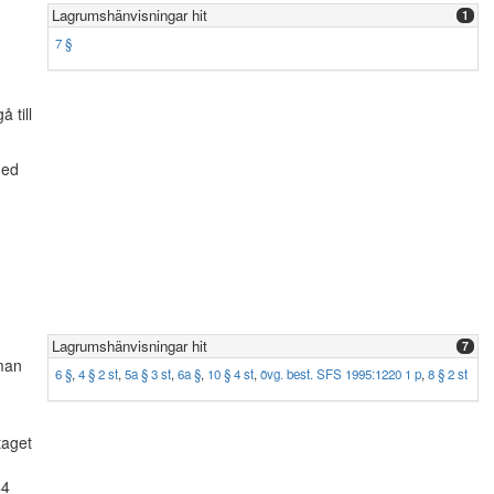
Lagrumshänvisningar hit
1
7 §
 till
med
Lagrumshänvisningar hit
7
man
6 §
,
4 § 2 st
,
5a § 3 st
,
6a §
,
10 § 4 st
,
övg. best. SFS 1995:1220 1 p
,
8 § 2 st
taget
44