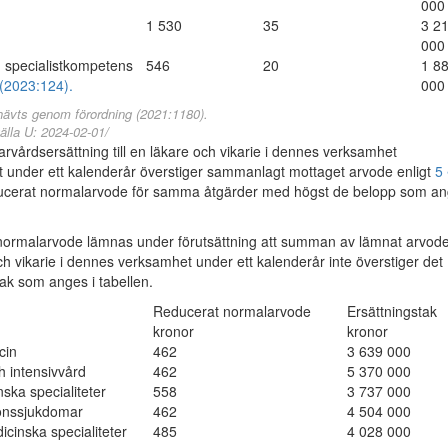
000
1 530
35
3 2
000
 specialistkompetens
546
20
1 8
(2023:124).
000
hävts genom förordning (2021:1180).
älla U: 2024-02-01/
vårdsersättning till en läkare och vikarie i dennes verksamhet
under ett kalenderår överstiger sammanlagt mottaget arvode enligt
5
ucerat normalarvode för samma åtgärder med högst de belopp som an
ormalarvode lämnas under förutsättning att summan av lämnat arvode t
ch vikarie i dennes verksamhet under ett kalenderår inte överstiger det
tak som anges i tabellen.
Reducerat normalarvode
Ersättningstak
kronor
kronor
cin
462
3 639 000
h intensivvård
462
5 370 000
ska specialiteter
558
3 737 000
önssjukdomar
462
4 504 000
icinska specialiteter
485
4 028 000