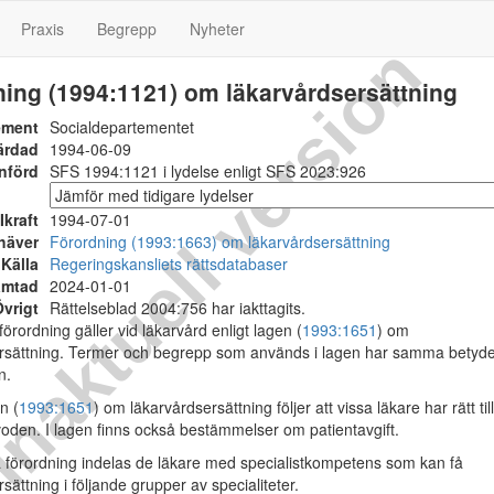
Praxis
Begrepp
Nyheter
naktuell version
ing (1994:1121) om läkarvårdsersättning
ement
Socialdepartementet
ärdad
1994-06-09
nförd
SFS 1994:1121 i lydelse enligt SFS 2023:926
Ikraft
1994-07-01
häver
Förordning (1993:1663) om läkarvårdsersättning
Källa
Regeringskansliets rättsdatabaser
ämtad
2024-01-01
vrigt
Rättelseblad 2004:756 har iakttagits.
rordning gäller vid läkarvård enligt lagen (
1993:1651
) om
rsättning. Termer och begrepp som används i lagen har samma betyde
n.
n (
1993:1651
) om läkarvårdsersättning följer att vissa läkare har rätt till
voden. I lagen finns också bestämmelser om patientavgift.
förordning indelas de läkare med specialistkompetens som kan få
sättning i följande grupper av specialiteter.