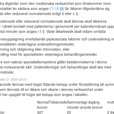
ra åtgärder inom den medicinska verksamhet som förekommer inom
ecialitet än sådana som anges i
7
-
10 §§
får läkaren tillgodoräkna sig
e eller reducerat normalarvode enligt 5 eller
6 §
.
malarvode eller reducerat normalarvode skall lämnas skall läkarens
r i direkt kontakt med patienterna i genomsnitt per kalendermånad uppgå
ntal minuter som anges i
5 §
. Varje läkarbesök skall vidare omfatta
esupptagning innefattande psykosociala faktorer och undersökning 
pecialiteten vedertagna undersökningsmetoder,
ning och rådgivning eller information, eller
dling med för specialiteten vedertagna behandlingsmetoder.
re som saknar specialistkompetens gäller bestämmelserna i denna
på motsvarande sätt. Undersökningar och behandlingar skall ske med
 metoder.
älla U: 2024-02-01/
rvode lämnas med högst följande belopp under förutsättning att sum
som lämnats till en läkare och vikarie i dennes verksamhet under
 har uppgått till högst det belopp som anges i tabellen.
NormalTidsarvode
Sammanlagt åtgång
mot
kronor
minuter arvode kronor
cin
927
25
2 9