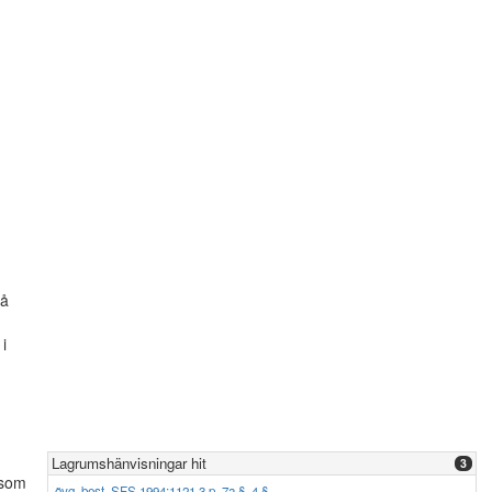
på
i
Lagrumshänvisningar hit
3
som
övg. best. SFS 1994:1121 3 p
,
7a §
,
4 §