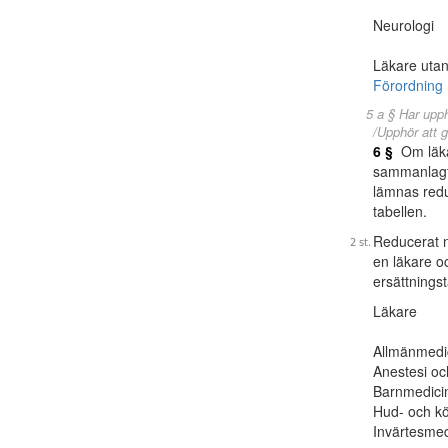
Neurologi
Läkare utan
Förordning 
5 a § Har upp
/Upphör att g
6 §
Om läkar
sammanlagt 
lämnas red
tabellen.
Reducerat n
en läkare o
ersättnings
Läkare
Allmänmedi
Anestesi oc
Barnmedicin
Hud- och k
Invärtesmed