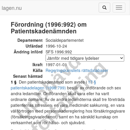
lagen.nu
Toggl
naviga
Förordning (1996:992) om
Patientskadenämnden
Departement
Socialdepartementet
Utfärdad
1996-10-24
Ändring införd
SFS 1996:992
U
p
p
h
ä
v
d
f
ö
r
f
a
t
t
n
i
n
g
Ikraft
1997-01-01
Källa
Regeringskansliets rättsdatabaser
Senast hämtad
1 §
Den patientskadenämnd som avses i
17 §
patientskadelagen (1996:799)
består av ordförande och sex
andra ledamöter. Ordföranden skall vara eller ha varit
ordinarie domare. Av de andra ledamöterna skall tre företräda
patienternas intressen, en vara medicinskt sakkunnig, en vara
väl förtrogen med personskadereglering hos försäkringsgivare
(försäkringsgivarledamot) samt en ha särskild kunskap om
verksamhet som rör hälso- och sjukvård.