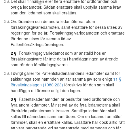
Det skall finnas en eller flera ersättare för ordföranden och
övriga ledamöter. Sådan ersättare skall uppfylla samma krav
som den ledamot som skall ersättas.
Ordföranden och de andra ledamöterna, utom
försäkringsgivarledamoten, samt ersättare för dessa utses av
regeringen för tre år. Försäkringsgivarledamoten och ersättare
för denne utses för samma tid av
Patientförsäkringsföreningen.
2 §
Försäkringsgivarledamot som är anställd hos en
försäkringsgivare får inte delta i handläggningen av ärende
som rör den försäkringsgivaren.
I övrigt gäller för Patientskadenämndens ledamöter samt för
sakkunniga som nämnden anlitar samma jäv som enligt
11 §
förvaltningslagen (1986:223)
föreskrivs för den som skall
handlägga ett ärende enligt den lagen.
3 §
Patientskadenämnden är beslutför med ordförande och
fyra andra ledamöter. Minst två av de fyra ledamöterna skall
företräda patienternas intressen. Samtliga ledamöter skall
kallas till nämndens sammanträden. Om en ledamot anmäler
förhinder, skall en ersättare kallas. Ersättare har dock alltid rätt
att vara närvarande vid sammanträde med nämnden och får