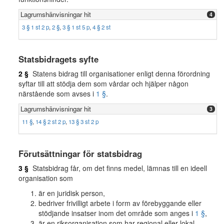
Lagrumshänvisningar hit
4
3 § 1 st 2 p
,
2 §
,
3 § 1 st 5 p
,
4 § 2 st
Statsbidragets syfte
2 §
Statens bidrag till organisationer enligt denna förordning
syftar till att stödja dem som vårdar och hjälper någon
närstående som avses i
1 §
.
Lagrumshänvisningar hit
3
11 §
,
14 § 2 st 2 p
,
13 § 3 st 2 p
Förutsättningar för statsbidrag
3 §
Statsbidrag får, om det finns medel, lämnas till en ideell
organisation som
är en juridisk person,
bedriver frivilligt arbete i form av förebyggande eller
stödjande insatser inom det område som anges i
1 §
,
är en riksorganisation som har regional eller lokal