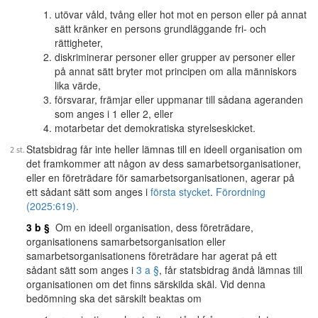
utövar våld, tvång eller hot mot en person eller på annat
sätt kränker en persons grundläggande fri- och
rättigheter,
diskriminerar personer eller grupper av personer eller
på annat sätt bryter mot principen om alla människors
lika värde,
försvarar, främjar eller uppmanar till sådana ageranden
som anges i 1 eller 2, eller
motarbetar det demokratiska styrelseskicket.
Statsbidrag får inte heller lämnas till en ideell organisation om
det framkommer att någon av dess samarbetsorganisationer,
eller en företrädare för samarbetsorganisationen, agerar på
ett sådant sätt som anges i
första stycket
.
Förordning
(2025:619).
3 b §
Om en ideell organisation, dess företrädare,
organisationens samarbetsorganisation eller
samarbetsorganisationens företrädare har agerat på ett
sådant sätt som anges i
3 a §
, får statsbidrag ändå lämnas till
organisationen om det finns särskilda skäl. Vid denna
bedömning ska det särskilt beaktas om