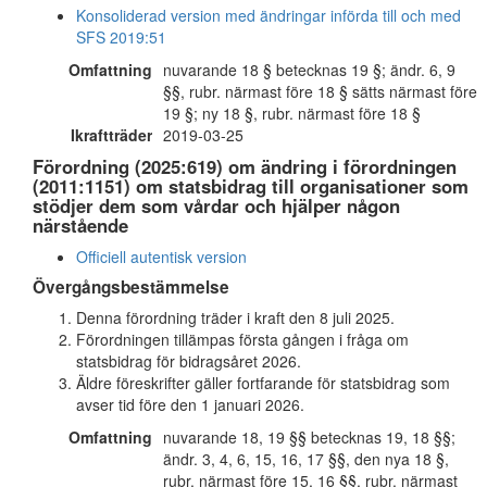
Konsoliderad version med ändringar införda till och med
SFS 2019:51
Omfattning
nuvarande 18 § betecknas 19 §; ändr. 6, 9
§§, rubr. närmast före 18 § sätts närmast före
19 §; ny 18 §, rubr. närmast före 18 §
Ikraftträder
2019-03-25
Förordning (2025:619) om ändring i förordningen
(2011:1151) om statsbidrag till organisationer som
stödjer dem som vårdar och hjälper någon
närstående
Officiell autentisk version
Övergångsbestämmelse
Denna förordning träder i kraft den 8 juli 2025.
Förordningen tillämpas första gången i fråga om
statsbidrag för bidragsåret 2026.
Äldre föreskrifter gäller fortfarande för statsbidrag som
avser tid före den 1 januari 2026.
Omfattning
nuvarande 18, 19 §§ betecknas 19, 18 §§;
ändr. 3, 4, 6, 15, 16, 17 §§, den nya 18 §,
rubr. närmast före 15, 16 §§, rubr. närmast