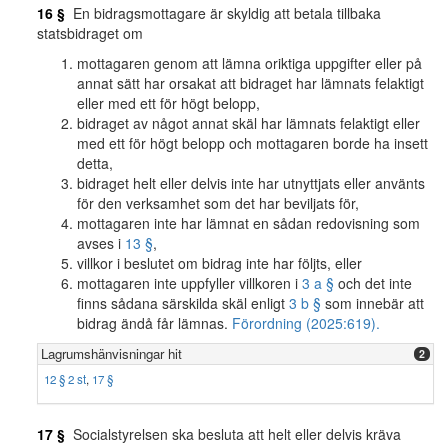
16 §
En bidragsmottagare är skyldig att betala tillbaka
statsbidraget om
mottagaren genom att lämna oriktiga uppgifter eller på
annat sätt har orsakat att bidraget har lämnats felaktigt
eller med ett för högt belopp,
bidraget av något annat skäl har lämnats felaktigt eller
med ett för högt belopp och mottagaren borde ha insett
detta,
bidraget helt eller delvis inte har utnyttjats eller använts
för den verksamhet som det har beviljats för,
mottagaren inte har lämnat en sådan redovisning som
avses i
13 §
,
villkor i beslutet om bidrag inte har följts, eller
mottagaren inte uppfyller villkoren i
3 a §
och det inte
finns sådana särskilda skäl enligt
3 b §
som innebär att
bidrag ändå får lämnas.
Förordning (2025:619).
Lagrumshänvisningar hit
2
12 § 2 st
,
17 §
17 §
Socialstyrelsen ska besluta att helt eller delvis kräva