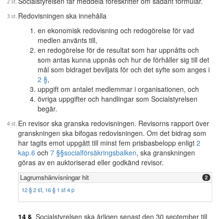
Socialstyrelsen får meddela föreskrifter om sådant formulär.
Redovisningen ska innehålla
en ekonomisk redovisning och redogörelse för vad
medlen använts till,
en redogörelse för de resultat som har uppnåtts och
som antas kunna uppnås och hur de förhåller sig till det
mål som bidraget beviljats för och det syfte som anges i
2 §
,
uppgift om antalet medlemmar i organisationen, och
övriga uppgifter och handlingar som Socialstyrelsen
begär.
En revisor ska granska redovisningen. Revisorns rapport över
granskningen ska bifogas redovisningen. Om det bidrag som
har tagits emot uppgått till minst fem prisbasbelopp enligt
2
kap.
6
och
7 §§
socialförsäkringsbalken
, ska granskningen
göras av en auktoriserad eller godkänd revisor.
Lagrumshänvisningar hit
2
12 § 2 st
,
16 § 1 st 4 p
14 §
Socialstyrelsen ska årligen senast den 30 september till