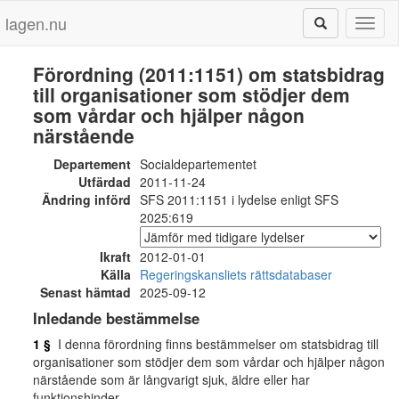
lagen.nu
Toggl
naviga
Förordning (2011:1151) om statsbidrag
till organisationer som stödjer dem
som vårdar och hjälper någon
närstående
Departement
Socialdepartementet
Utfärdad
2011-11-24
Ändring införd
SFS 2011:1151 i lydelse enligt SFS
2025:619
Ikraft
2012-01-01
Källa
Regeringskansliets rättsdatabaser
Senast hämtad
2025-09-12
Inledande bestämmelse
1 §
I denna förordning finns bestämmelser om statsbidrag till
organisationer som stödjer dem som vårdar och hjälper någon
närstående som är långvarigt sjuk, äldre eller har
funktionshinder.