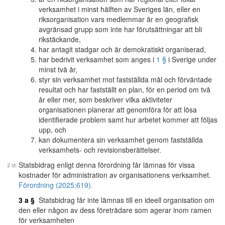
verksamhet i minst hälften av Sveriges län, eller en
riksorganisation vars medlemmar är en geografisk
avgränsad grupp som inte har förutsättningar att bli
rikstäckande,
har antagit stadgar och är demokratiskt organiserad,
har bedrivit verksamhet som anges i
1 §
i Sverige under
minst två år,
styr sin verksamhet mot fastställda mål och förväntade
resultat och har fastställt en plan, för en period om två
år eller mer, som beskriver vilka aktiviteter
organisationen planerar att genomföra för att lösa
identifierade problem samt hur arbetet kommer att följas
upp, och
kan dokumentera sin verksamhet genom fastställda
verksamhets- och revisionsberättelser.
Statsbidrag enligt denna förordning får lämnas för vissa
kostnader för administration av organisationens verksamhet.
Förordning (2025:619).
3 a §
Statsbidrag får inte lämnas till en ideell organisation om
den eller någon av dess företrädare som agerar inom ramen
för verksamheten