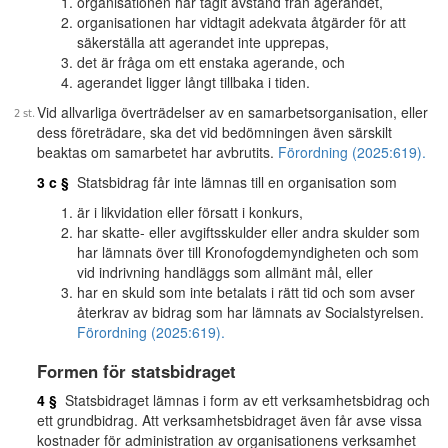
organisationen har tagit avstånd från agerandet,
organisationen har vidtagit adekvata åtgärder för att
säkerställa att agerandet inte upprepas,
det är fråga om ett enstaka agerande, och
agerandet ligger långt tillbaka i tiden.
Vid allvarliga överträdelser av en samarbetsorganisation, eller
dess företrädare, ska det vid bedömningen även särskilt
beaktas om samarbetet har avbrutits.
Förordning (2025:619).
3 c §
Statsbidrag får inte lämnas till en organisation som
är i likvidation eller försatt i konkurs,
har skatte- eller avgiftsskulder eller andra skulder som
har lämnats över till Kronofogdemyndigheten och som
vid indrivning handläggs som allmänt mål, eller
har en skuld som inte betalats i rätt tid och som avser
återkrav av bidrag som har lämnats av Socialstyrelsen.
Förordning (2025:619).
Formen för statsbidraget
4 §
Statsbidraget lämnas i form av ett verksamhetsbidrag och
ett grundbidrag. Att verksamhetsbidraget även får avse vissa
kostnader för administration av organisationens verksamhet