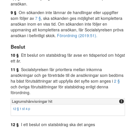
ansökan.
9 §
Om sökanden inte lämnar de handlingar eller uppgifter
som följer av
7 §
, ska sökanden ges möjlighet att komplettera
ansökan inom en viss tid. Om sökanden inte följer en
uppmaning att komplettera ansökan, får Socialstyrelsen pröva
ansökan i befintligt skick.
Förordning (2019:51).
Beslut
10 §
Ett beslut om statsbidrag får avse en tidsperiod om högst
ett år.
11 §
Socialstyrelsen får prioritera mellan inkomna
ansökningar och ge företräde till de ansökningar som bedöms
ha bäst förutsättningar att uppfylla det syfte som anges i
2 §
och övriga förutsättningar för statsbidrag enligt denna
förordning.
Lagrumshänvisningar hit
1
12 § 1 st 4 p
12 §
I ett beslut om statsbidrag ska det anges