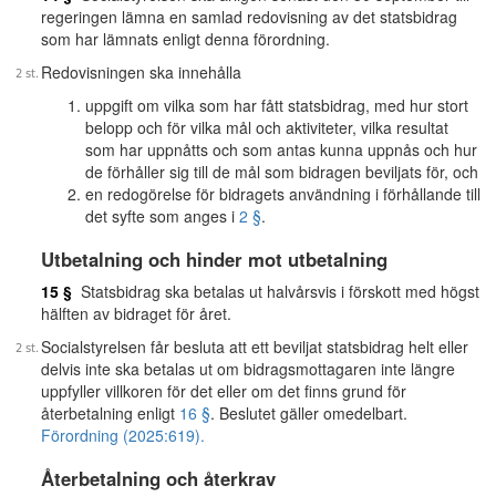
regeringen lämna en samlad redovisning av det statsbidrag
som har lämnats enligt denna förordning.
Redovisningen ska innehålla
uppgift om vilka som har fått statsbidrag, med hur stort
belopp och för vilka mål och aktiviteter, vilka resultat
som har uppnåtts och som antas kunna uppnås och hur
de förhåller sig till de mål som bidragen beviljats för, och
en redogörelse för bidragets användning i förhållande till
det syfte som anges i
2 §
.
Utbetalning och hinder mot utbetalning
15 §
Statsbidrag ska betalas ut halvårsvis i förskott med högst
hälften av bidraget för året.
Socialstyrelsen får besluta att ett beviljat statsbidrag helt eller
delvis inte ska betalas ut om bidragsmottagaren inte längre
uppfyller villkoren för det eller om det finns grund för
återbetalning enligt
16 §
. Beslutet gäller omedelbart.
Förordning (2025:619).
Återbetalning och återkrav