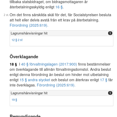
tillbaka statsbidraget, om bidragsmottagaren är
återbetalningsskyldig enligt
16 §
.
Om det finns särskilda skäl för det, får Socialstyrelsen besluta
att helt eller delvis avstå från ett krav på återbetalning.
Förordning (2025:619).
Lagrumshänvisningar hit
1
12 § 2 st
Överklagande
18 §
I
40 § förvaltningslagen (2017:900)
finns bestämmelser
om överklagande till allmän förvaltningsdomstol. Andra beslut
enligt denna förordning än beslut om hinder mot utbetalning
enligt
15 § andra stycket
och beslut om återkrav enligt
17 §
får
inte överklagas.
Förordning (2025:619).
Lagrumshänvisningar hit
1
19 §
Bemyndigande