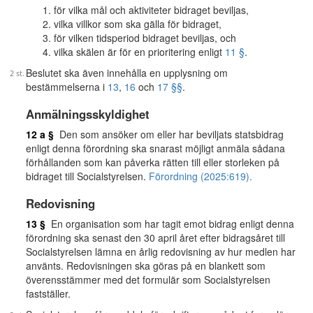
för vilka mål och aktiviteter bidraget beviljas,
vilka villkor som ska gälla för bidraget,
för vilken tidsperiod bidraget beviljas, och
vilka skälen är för en prioritering enligt
11 §
.
Beslutet ska även innehålla en upplysning om
bestämmelserna i
13
,
16
och
17 §§
.
Anmälningsskyldighet
12 a §
Den som ansöker om eller har beviljats statsbidrag
enligt denna förordning ska snarast möjligt anmäla sådana
förhållanden som kan påverka rätten till eller storleken på
bidraget till Socialstyrelsen.
Förordning (2025:619).
Redovisning
13 §
En organisation som har tagit emot bidrag enligt denna
förordning ska senast den 30 april året efter bidragsåret till
Socialstyrelsen lämna en årlig redovisning av hur medlen har
använts. Redovisningen ska göras på en blankett som
överensstämmer med det formulär som Socialstyrelsen
fastställer.