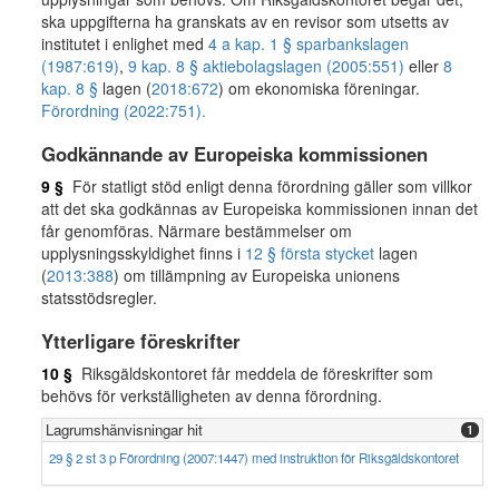
ska uppgifterna ha granskats av en revisor som utsetts av
institutet i enlighet med
4 a kap. 1 § sparbankslagen
(1987:619)
,
9 kap. 8 § aktiebolagslagen (2005:551)
eller
8
kap. 8 §
lagen (
2018:672
) om ekonomiska föreningar.
Förordning (2022:751).
Godkännande av Europeiska kommissionen
9 §
För statligt stöd enligt denna förordning gäller som villkor
att det ska godkännas av Europeiska kommissionen innan det
får genomföras. Närmare bestämmelser om
upplysningsskyldighet finns i
12 § första stycket
lagen
(
2013:388
) om tillämpning av Europeiska unionens
statsstödsregler.
Ytterligare föreskrifter
10 §
Riksgäldskontoret får meddela de föreskrifter som
behövs för verkställigheten av denna förordning.
Lagrumshänvisningar hit
1
29 § 2 st 3 p Förordning (2007:1447) med instruktion för Riksgäldskontoret