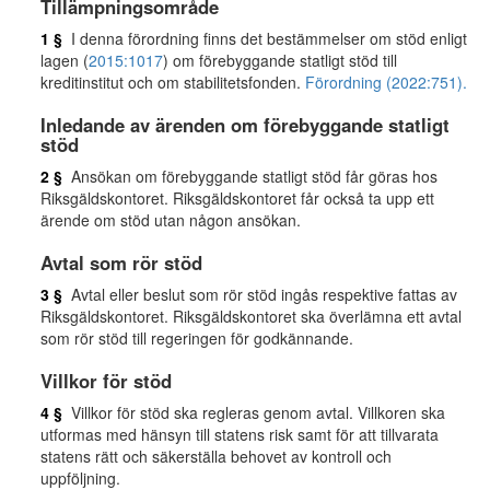
Tillämpningsområde
1 §
I denna förordning finns det bestämmelser om stöd enligt
lagen (
2015:1017
) om förebyggande statligt stöd till
kreditinstitut och om stabilitetsfonden.
Förordning (2022:751).
Inledande av ärenden om förebyggande statligt
stöd
2 §
Ansökan om förebyggande statligt stöd får göras hos
Riksgäldskontoret. Riksgäldskontoret får också ta upp ett
ärende om stöd utan någon ansökan.
Avtal som rör stöd
3 §
Avtal eller beslut som rör stöd ingås respektive fattas av
Riksgäldskontoret. Riksgäldskontoret ska överlämna ett avtal
som rör stöd till regeringen för godkännande.
Villkor för stöd
4 §
Villkor för stöd ska regleras genom avtal. Villkoren ska
utformas med hänsyn till statens risk samt för att tillvarata
statens rätt och säkerställa behovet av kontroll och
uppföljning.