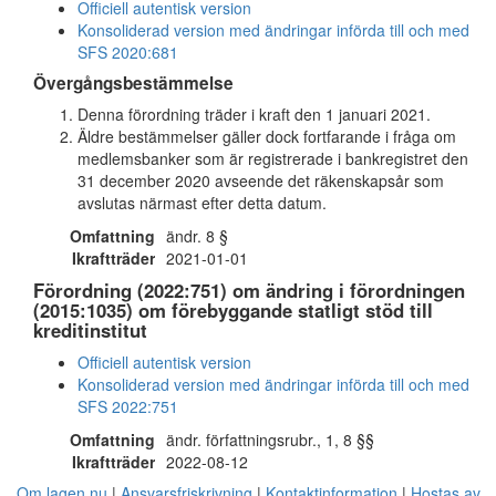
Officiell autentisk version
Konsoliderad version med ändringar införda till och med
SFS 2020:681
Övergångsbestämmelse
Denna förordning träder i kraft den 1 januari 2021.
Äldre bestämmelser gäller dock fortfarande i fråga om
medlemsbanker som är registrerade i bankregistret den
31 december 2020 avseende det räkenskapsår som
avslutas närmast efter detta datum.
Omfattning
ändr. 8 §
Ikraftträder
2021-01-01
Förordning (2022:751) om ändring i förordningen
(2015:1035) om förebyggande statligt stöd till
kreditinstitut
Officiell autentisk version
Konsoliderad version med ändringar införda till och med
SFS 2022:751
Omfattning
ändr. författningsrubr., 1, 8 §§
Ikraftträder
2022-08-12
Om lagen.nu
Ansvarsfriskrivning
Kontaktinformation
Hostas av