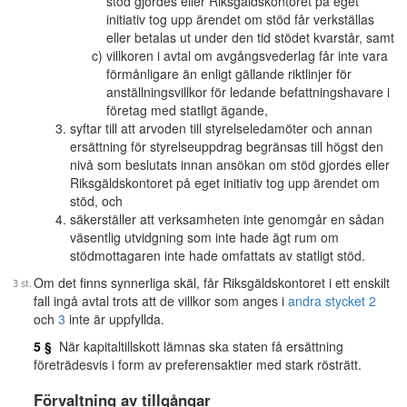
stöd gjordes eller Riksgäldskontoret på eget
initiativ tog upp ärendet om stöd får verkställas
eller betalas ut under den tid stödet kvarstår, samt
villkoren i avtal om avgångsvederlag får inte vara
förmånligare än enligt gällande riktlinjer för
anställningsvillkor för ledande befattningshavare i
företag med statligt ägande,
syftar till att arvoden till styrelseledamöter och annan
ersättning för styrelseuppdrag begränsas till högst den
nivå som beslutats innan ansökan om stöd gjordes eller
Riksgäldskontoret på eget initiativ tog upp ärendet om
stöd, och
säkerställer att verksamheten inte genomgår en sådan
väsentlig utvidgning som inte hade ägt rum om
stödmottagaren inte hade omfattats av statligt stöd.
Om det finns synnerliga skäl, får Riksgäldskontoret i ett enskilt
fall ingå avtal trots att de villkor som anges i
andra stycket 2
och
3
inte är uppfyllda.
5 §
När kapitaltillskott lämnas ska staten få ersättning
företrädesvis i form av preferensaktier med stark rösträtt.
Förvaltning av tillgångar