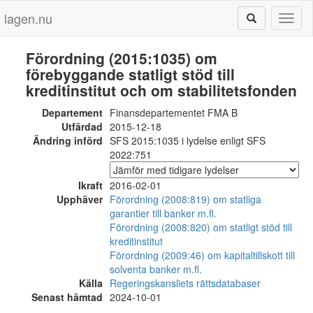
lagen.nu
Toggl
naviga
Förordning (2015:1035) om
förebyggande statligt stöd till
kreditinstitut och om stabilitetsfonden
Departement
Finansdepartementet FMA B
Utfärdad
2015-12-18
Ändring införd
SFS 2015:1035 i lydelse enligt SFS
2022:751
Ikraft
2016-02-01
Upphäver
Förordning (2008:819) om statliga
garantier till banker m.fl.
Förordning (2008:820) om statligt stöd till
kreditinstitut
Förordning (2009:46) om kapitaltillskott till
solventa banker m.fl.
Källa
Regeringskansliets rättsdatabaser
Senast hämtad
2024-10-01