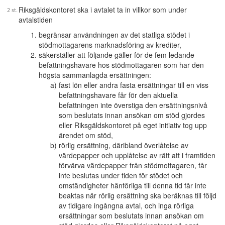
Riksgäldskontoret ska i avtalet ta in villkor som under
avtalstiden
begränsar användningen av det statliga stödet i
stödmottagarens marknadsföring av krediter,
säkerställer att följande gäller för de fem ledande
befattningshavare hos stödmottagaren som har den
högsta sammanlagda ersättningen:
fast lön eller andra fasta ersättningar till en viss
befattningshavare får för den aktuella
befattningen inte överstiga den ersättningsnivå
som beslutats innan ansökan om stöd gjordes
eller Riksgäldskontoret på eget initiativ tog upp
ärendet om stöd,
rörlig ersättning, däribland överlåtelse av
värdepapper och upplåtelse av rätt att i framtiden
förvärva värdepapper från stödmottagaren, får
inte beslutas under tiden för stödet och
omständigheter hänförliga till denna tid får inte
beaktas när rörlig ersättning ska beräknas till följd
av tidigare ingångna avtal, och inga rörliga
ersättningar som beslutats innan ansökan om