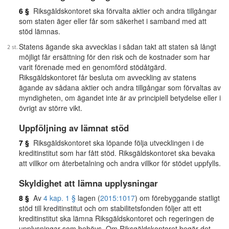
6 §
Riksgäldskontoret ska förvalta aktier och andra tillgångar
som staten äger eller får som säkerhet i samband med att
stöd lämnas.
Statens ägande ska avvecklas i sådan takt att staten så långt
möjligt får ersättning för den risk och de kostnader som har
varit förenade med en genomförd stödåtgärd.
Riksgäldskontoret får besluta om avveckling av statens
ägande av sådana aktier och andra tillgångar som förvaltas av
myndigheten, om ägandet inte är av principiell betydelse eller i
övrigt av större vikt.
Uppföljning av lämnat stöd
7 §
Riksgäldskontoret ska löpande följa utvecklingen i de
kreditinstitut som har fått stöd. Riksgäldskontoret ska bevaka
att villkor om återbetalning och andra villkor för stödet uppfylls.
Skyldighet att lämna upplysningar
8 §
Av
4 kap. 1 §
lagen (
2015:1017
) om förebyggande statligt
stöd till kreditinstitut och om stabilitetsfonden följer att ett
kreditinstitut ska lämna Riksgäldskontoret och regeringen de
upplysningar som behövs. Om Riksgäldskontoret begär det,