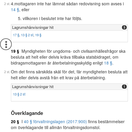
4.mottagaren inte har lämnat sådan redovisning som avses i
14 §
, eller
villkoren i beslutet inte har följts.
Lagrumshänvisningar hit
3
17 §
,
13 § 2 st
,
19 §
19 §
Myndigheten för ungdoms- och civilsamhällesfrågor ska
besluta att helt eller delvis kräva tillbaka statsbidraget, om
bidragsmottagaren är återbetalningsskyldig enligt
18 §
.
Om det finns särskilda skäl för det, får myndigheten besluta att
helt eller delvis avstå från ett krav på återbetalning.
Lagrumshänvisningar hit
1
13 § 2 st
Överklagande
20 §
I
40 § förvaltningslagen (2017:900)
finns bestämmelser
om överklagande till allmän förvaltningsdomstol.