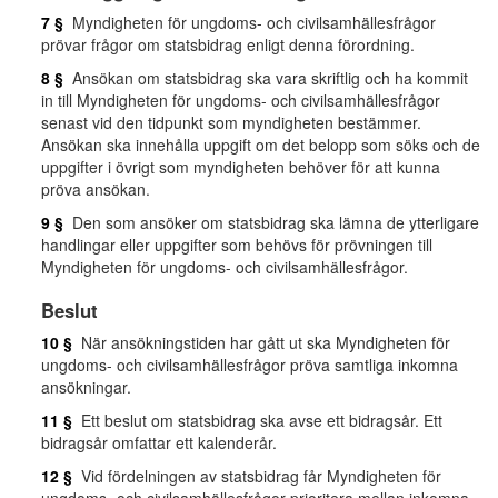
7 §
Myndigheten för ungdoms- och civilsamhällesfrågor
prövar frågor om statsbidrag enligt denna förordning.
8 §
Ansökan om statsbidrag ska vara skriftlig och ha kommit
in till Myndigheten för ungdoms- och civilsamhällesfrågor
senast vid den tidpunkt som myndigheten bestämmer.
Ansökan ska innehålla uppgift om det belopp som söks och de
uppgifter i övrigt som myndigheten behöver för att kunna
pröva ansökan.
9 §
Den som ansöker om statsbidrag ska lämna de ytterligare
handlingar eller uppgifter som behövs för prövningen till
Myndigheten för ungdoms- och civilsamhällesfrågor.
Beslut
10 §
När ansökningstiden har gått ut ska Myndigheten för
ungdoms- och civilsamhällesfrågor pröva samtliga inkomna
ansökningar.
11 §
Ett beslut om statsbidrag ska avse ett bidragsår. Ett
bidragsår omfattar ett kalenderår.
12 §
Vid fördelningen av statsbidrag får Myndigheten för