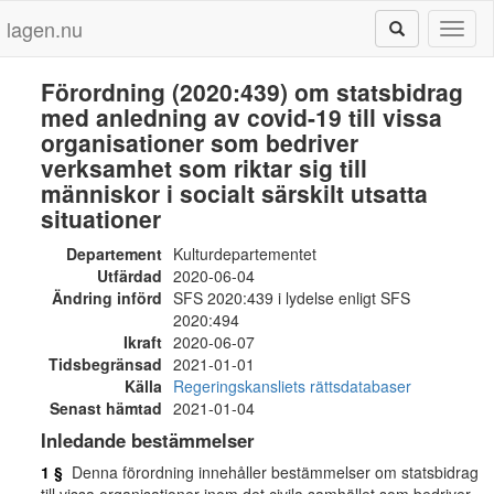
lagen.nu
Toggl
naviga
Förordning (2020:439) om statsbidrag
med anledning av covid-19 till vissa
organisationer som bedriver
verksamhet som riktar sig till
människor i socialt särskilt utsatta
situationer
Departement
Kulturdepartementet
Utfärdad
2020-06-04
Ändring införd
SFS 2020:439 i lydelse enligt SFS
2020:494
Ikraft
2020-06-07
Tidsbegränsad
2021-01-01
Källa
Regeringskansliets rättsdatabaser
Senast hämtad
2021-01-04
Inledande bestämmelser
1 §
Denna förordning innehåller bestämmelser om statsbidrag