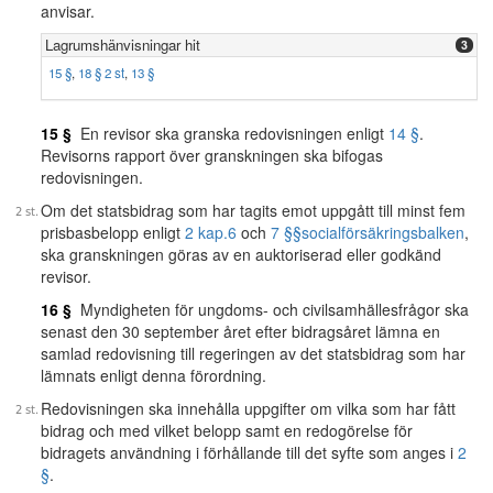
anvisar.
Lagrumshänvisningar hit
3
15 §
,
18 § 2 st
,
13 §
15 §
En revisor ska granska redovisningen enligt
14 §
.
Revisorns rapport över granskningen ska bifogas
redovisningen.
Om det statsbidrag som har tagits emot uppgått till minst fem
prisbasbelopp enligt
2 kap.
6
och
7 §§
socialförsäkringsbalken
,
ska granskningen göras av en auktoriserad eller godkänd
revisor.
16 §
Myndigheten för ungdoms- och civilsamhällesfrågor ska
senast den 30 september året efter bidragsåret lämna en
samlad redovisning till regeringen av det statsbidrag som har
lämnats enligt denna förordning.
Redovisningen ska innehålla uppgifter om vilka som har fått
bidrag och med vilket belopp samt en redogörelse för
bidragets användning i förhållande till det syfte som anges i
2
§
.