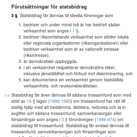
Förutsättningar för statsbidrag
3 §
Statsbidrag får lämnas till ideella föreningar som
bedriver och under minst två år har bedrivit sådan
verksamhet som anges i
1 §
,
bedriver riksomfattande verksamhet som stöder lokala
eller regionala organisationer (riksorganisationer) eller
bedriver verksamhet som är av nationellt intresse
(riksintresse),
är demokratiskt uppbyggda,
i sin verksamhet respekterar demokratins idéer,
inklusive jämställdhet och förbud mot diskriminering, och
kan dokumentera sin verksamhet genom fastställda
verksamhets- och revisionsberättelser.
Statsbidrag får även lämnas till sådana trossamfund som med
stöd av
16 §
lagen (
1998:1593
) om trossamfund har rätt till
statlig hjälp med att bestämma, debitera, redovisa och ta in
avgifter och sådana trossamfund, samverkansorgan eller
församlingar som anges i
3 §
förordningen (
1999:974
) om
statsbidrag till trossamfund. Statsbidrag får endast lämnas till
trossamfund, samverkansorgan och församlingar som