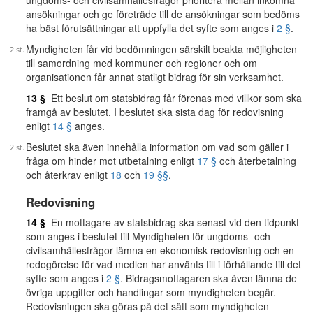
ungdoms- och civilsamhällesfrågor prioritera mellan inkomna
ansökningar och ge företräde till de ansökningar som bedöms
ha bäst förutsättningar att uppfylla det syfte som anges i
2 §
.
Myndigheten får vid bedömningen särskilt beakta möjligheten
till samordning med kommuner och regioner och om
organisationen får annat statligt bidrag för sin verksamhet.
13 §
Ett beslut om statsbidrag får förenas med villkor som ska
framgå av beslutet. I beslutet ska sista dag för redovisning
enligt
14 §
anges.
Beslutet ska även innehålla information om vad som gäller i
fråga om hinder mot utbetalning enligt
17 §
och återbetalning
och återkrav enligt
18
och
19 §§
.
Redovisning
14 §
En mottagare av statsbidrag ska senast vid den tidpunkt
som anges i beslutet till Myndigheten för ungdoms- och
civilsamhällesfrågor lämna en ekonomisk redovisning och en
redogörelse för vad medlen har använts till i förhållande till det
syfte som anges i
2 §
. Bidragsmottagaren ska även lämna de
övriga uppgifter och handlingar som myndigheten begär.
Redovisningen ska göras på det sätt som myndigheten