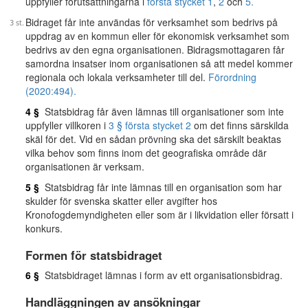
uppfyller förutsättningarna i
första stycket 1
,
2
och
5.
Bidraget får inte användas för verksamhet som bedrivs på
uppdrag av en kommun eller för ekonomisk verksamhet som
bedrivs av den egna organisationen. Bidragsmottagaren får
samordna insatser inom organisationen så att medel kommer
regionala och lokala verksamheter till del.
Förordning
(2020:494).
4 §
Statsbidrag får även lämnas till organisationer som inte
uppfyller villkoren i
3 § första stycket 2
om det finns särskilda
skäl för det. Vid en sådan prövning ska det särskilt beaktas
vilka behov som finns inom det geografiska område där
organisationen är verksam.
5 §
Statsbidrag får inte lämnas till en organisation som har
skulder för svenska skatter eller avgifter hos
Kronofogdemyndigheten eller som är i likvidation eller försatt i
konkurs.
Formen för statsbidraget
6 §
Statsbidraget lämnas i form av ett organisationsbidrag.
Handläggningen av ansökningar