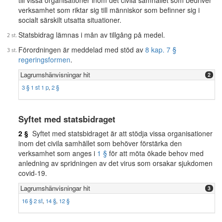
till vissa organisationer inom det civila samhället som bedriver
verksamhet som riktar sig till människor som befinner sig i
socialt särskilt utsatta situationer.
Statsbidrag lämnas i mån av tillgång på medel.
Förordningen är meddelad med stöd av
8 kap. 7 §
regeringsformen
.
Lagrumshänvisningar hit
2
3 § 1 st 1 p
,
2 §
Syftet med statsbidraget
2 §
Syftet med statsbidraget är att stödja vissa organisationer
inom det civila samhället som behöver förstärka den
verksamhet som anges i
1 §
för att möta ökade behov med
anledning av spridningen av det virus som orsakar sjukdomen
covid-19.
Lagrumshänvisningar hit
3
16 § 2 st
,
14 §
,
12 §