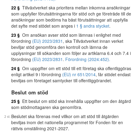
22 §
Tillväxtverket ska prioritera mellan inkomna ansökningar
som uppfyller förutsättningarna för stöd och ge företräde till de
ansökningar som bedöms ha bäst förutsättningar att uppfylla
det syfte med stödet som anges i
1 § andra stycket
.
23 §
Om ansökan avser stöd som lämnas i enlighet med
förordning
(EU) 2023/2831
, ska Tillväxtverket innan verket
beviljar stöd genomföra den kontroll och lämna de
upplysningar till sökanden som följer av artiklarna 6.4 och 7.4 i
förordning
(EU) 2023/2831
.
Förordning (2024:452).
24 §
Om uppgifter om ett stöd till ett företag ska offentliggöras
enligt artikel 9 i förordning
(EU) nr 651/2014
, får stödet endast
beviljas om företaget samtycker till offentliggörandet.
Beslut om stöd
25 §
Ett beslut om stöd ska innehålla uppgifter om den åtgärd
som stödmottagaren ska genomföra.
Beslutet ska förenas med villkor om att stöd till åtgärden
beviljas inom det nationella programmet för Fonden för en
rättvis omställning 2021-2027.