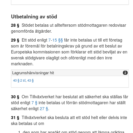
Utbetalning av stöd
28 §
Stödet betalas ut allteftersom stödmottagaren redovisar
genomförda åtgärder.
29 §
Ett stöd enligt
7
-
15 §§
får inte betalas ut till ett företag
som är föremål för betalningskrav på grund av ett beslut av
Europeiska kommissionen som förklarar ett stöd beviljat av en
svensk stödgivare olagligt och oförenligt med den inre
marknaden.
Lagrumshänvisningar hit
2
40 § 2 st
,
43 §
30 §
Om Tillväxtverket har beslutat att säkerhet ska ställas får
stöd enligt
7 §
inte betalas ut förrän stödmottagaren har ställt
säkerhet enligt
27 §
.
31 §
Tillväxtverket ska besluta att ett stöd helt eller delvis inte
ska betalas ut om
den som har ansökt om stöd genom att lämna oriktiga