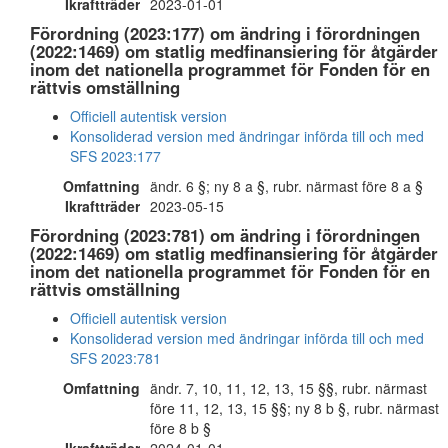
Ikraftträder
2023-01-01
Förordning (2023:177) om ändring i förordningen
(2022:1469) om statlig medfinansiering för åtgärder
inom det nationella programmet för Fonden för en
rättvis omställning
Officiell autentisk version
Konsoliderad version med ändringar införda till och med
SFS 2023:177
Omfattning
ändr. 6 §; ny 8 a §, rubr. närmast före 8 a §
Ikraftträder
2023-05-15
Förordning (2023:781) om ändring i förordningen
(2022:1469) om statlig medfinansiering för åtgärder
inom det nationella programmet för Fonden för en
rättvis omställning
Officiell autentisk version
Konsoliderad version med ändringar införda till och med
SFS 2023:781
Omfattning
ändr. 7, 10, 11, 12, 13, 15 §§, rubr. närmast
före 11, 12, 13, 15 §§; ny 8 b §, rubr. närmast
före 8 b §