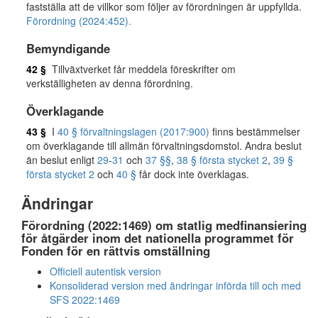
fastställa att de villkor som följer av förordningen är uppfyllda.
Förordning (2024:452).
Bemyndigande
42 §
Tillväxtverket får meddela föreskrifter om
verkställigheten av denna förordning.
Överklagande
43 §
I
40 § förvaltningslagen (2017:900)
finns bestämmelser
om överklagande till allmän förvaltningsdomstol. Andra beslut
än beslut enligt
29
-
31
och
37 §§
,
38 § första stycket 2
,
39 §
första stycket 2
och
40 §
får dock inte överklagas.
Ändringar
Förordning (2022:1469) om statlig medfinansiering
för åtgärder inom det nationella programmet för
Fonden för en rättvis omställning
Officiell autentisk version
Konsoliderad version med ändringar införda till och med
SFS 2022:1469