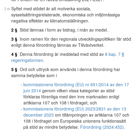
Syftet med stödet är att motverka sociala,
sysselsättningsrelaterade, ekonomiska och miljömässiga
negativa effekter av klimatomställningen.
2 §
Stöd lämnas i form av bidrag, i mån av medel.
3 §
Inom ramen för den regionala utvecklingspolitiken får stöd
enligt denna förordning lämnas av Tillväxtverket.
4 §
Denna förordning är meddelad med stöd av
8 kap. 7 §
regeringsformen
.
5 §
Ord och uttryck som används i denna förordning har
samma betydelse som i
kommissionens förordning (EU) nr 651/2014 av den 17
juni 2014
genom vilken vissa kategorier av stöd
förklaras förenliga med den inre marknaden enligt
artiklarna 107 och 108 i fördraget, och
kommissionens förordning (EU) 2023/2831 av den 13
december 2023
om tillämpningen av artiklarna 107 och
108 i fördraget om Europeiska unionens funktionssätt
på stöd av mindre betydelse.
Förordning (2024:452).