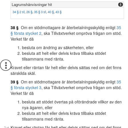
Lagrumshänvisningar hit
5
34 § 2 st
,
26 §
,
35 § 3 st
,
40 §
,
43 §
38 §
Om en stödmottagare är återbetalningsskyldig enligt
35
§ första stycket 2
, ska Tillväxtverket ompröva frågan om stöd.
Verket får då
besluta om ändring av säkerheten, eller
besluta att helt eller delvis kräva tillbaka stödet
tillsammans med ränta.
Kravet eller räntan får helt eller delvis sättas ned om det finns
särskilda skäl.
39 §
Om en stödmottagare är återbetalningsskyldig enligt
35
§ första stycket 3
, ska Tillväxtverket ompröva frågan om stöd.
Verket får då
besluta att stödet övertas på oförändrade villkor av den
nya ägaren, eller
besluta att helt eller delvis kräva tillbaka stödet
tillsammans med ränta.
Kravet eller räntan får helt eller delvis sättas ned om det finns