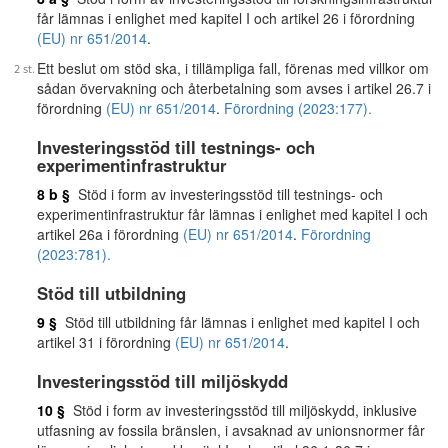
får lämnas i enlighet med kapitel I och artikel 26 i förordning
(EU) nr 651/2014
.
Ett beslut om stöd ska, i tillämpliga fall, förenas med villkor om
sådan övervakning och återbetalning som avses i artikel 26.7 i
förordning
(EU) nr 651/2014
.
Förordning (2023:177).
Investeringsstöd till testnings- och
experimentinfrastruktur
8 b §
Stöd i form av investeringsstöd till testnings- och
experimentinfrastruktur får lämnas i enlighet med kapitel I och
artikel 26a i förordning
(EU) nr 651/2014
.
Förordning
(2023:781).
Stöd till utbildning
9 §
Stöd till utbildning får lämnas i enlighet med kapitel I och
artikel 31 i förordning
(EU) nr 651/2014
.
Investeringsstöd till miljöskydd
10 §
Stöd i form av investeringsstöd till miljöskydd, inklusive
utfasning av fossila bränslen, i avsaknad av unionsnormer får