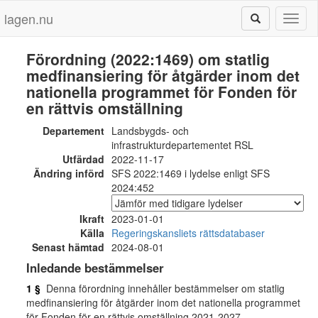
lagen.nu
Toggl
naviga
Förordning (2022:1469) om statlig
medfinansiering för åtgärder inom det
nationella programmet för Fonden för
en rättvis omställning
Departement
Landsbygds- och
infrastrukturdepartementet RSL
Utfärdad
2022-11-17
Ändring införd
SFS 2022:1469 i lydelse enligt SFS
2024:452
Ikraft
2023-01-01
Källa
Regeringskansliets rättsdatabaser
Senast hämtad
2024-08-01
Inledande bestämmelser
1 §
Denna förordning innehåller bestämmelser om statlig
medfinansiering för åtgärder inom det nationella programmet
för Fonden för en rättvis omställning 2021-2027.