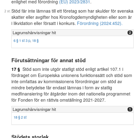
enlighet med förordning
(EU) 2023/2831
.
Stöd får inte lämnas till ett företag som har skulder för svenska
skatter eller avgifter hos Kronofogdemyndigheten eller som är
i likvidation eller försatt i konkurs.
Förordning (2024:452).
Lagrumshänvisningar hit
2
6 § 1 st 3 p
,
18 §
Förutsättningar för annat stöd
17 §
Stöd som inte utgör statligt stöd enligt artikel 107.1 i
fördraget om Europeiska unionens funktionssätt och stöd som
inte omfattas av kommissionens förordningar om stöd av
mindre betydelse får endast lämnas i form av statlig
medfinansiering för åtgärder inom det nationella programmet
för Fonden för en rättvis omställning 2021-2027.
Lagrumshänvisningar hit
1
18 § 2 st
Stödets storlek