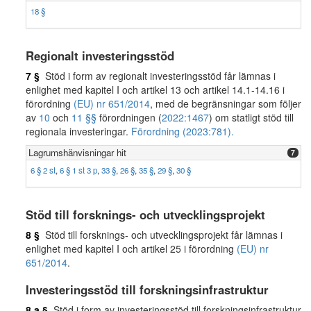
18 §
Regionalt investeringsstöd
7 §
Stöd i form av regionalt investeringsstöd får lämnas i
enlighet med kapitel I och artikel 13 och artikel 14.1-14.16 i
förordning
(EU) nr 651/2014
, med de begränsningar som följer
av
10
och
11 §§
förordningen (
2022:1467
) om statligt stöd till
regionala investeringar.
Förordning (2023:781).
Lagrumshänvisningar hit
7
6 § 2 st
,
6 § 1 st 3 p
,
33 §
,
26 §
,
35 §
,
29 §
,
30 §
Stöd till forsknings- och utvecklingsprojekt
8 §
Stöd till forsknings- och utvecklingsprojekt får lämnas i
enlighet med kapitel I och artikel 25 i förordning
(EU) nr
651/2014
.
Investeringsstöd till forskningsinfrastruktur
8 a §
Stöd i form av investeringsstöd till forskningsinfrastruktur