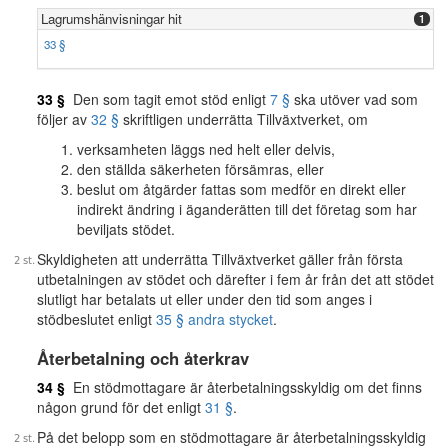
Lagrumshänvisningar hit
1
33 §
33 §
Den som tagit emot stöd enligt
7 §
ska utöver vad som
följer av
32 §
skriftligen underrätta Tillväxtverket, om
verksamheten läggs ned helt eller delvis,
den ställda säkerheten försämras, eller
beslut om åtgärder fattas som medför en direkt eller
indirekt ändring i äganderätten till det företag som har
beviljats stödet.
Skyldigheten att underrätta Tillväxtverket gäller från första
utbetalningen av stödet och därefter i fem år från det att stödet
slutligt har betalats ut eller under den tid som anges i
stödbeslutet enligt
35 § andra stycket
.
Återbetalning och återkrav
34 §
En stödmottagare är återbetalningsskyldig om det finns
någon grund för det enligt
31 §
.
På det belopp som en stödmottagare är återbetalningsskyldig