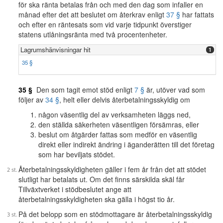
för ska ränta betalas från och med den dag som infaller en
månad efter det att beslutet om återkrav enligt
37 §
har fattats
och efter en räntesats som vid varje tidpunkt överstiger
statens utlåningsränta med två procentenheter.
Lagrumshänvisningar hit
1
35 §
35 §
Den som tagit emot stöd enligt
7 §
är, utöver vad som
följer av
34 §
, helt eller delvis återbetalningsskyldig om
någon väsentlig del av verksamheten läggs ned,
den ställda säkerheten väsentligen försämras, eller
beslut om åtgärder fattas som medför en väsentlig
direkt eller indirekt ändring i äganderätten till det företag
som har beviljats stödet.
Återbetalningsskyldigheten gäller i fem år från det att stödet
slutligt har betalats ut. Om det finns särskilda skäl får
Tillväxtverket i stödbeslutet ange att
återbetalningsskyldigheten ska gälla i högst tio år.
På det belopp som en stödmottagare är återbetalningsskyldig