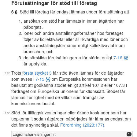
Förutsättningar för stöd till företag
6 §
Stöd till företag får endast lämnas under förutsättning att
ansökan om stöd har lämnats in innan åtgärden har
påbörjats,
löner och andra anställningsförmåner hos företaget
följer av kollektivavtal eller är likvärdiga med löner och
andra anställningsförmåner enligt kollektivavtal inom
branschen, och
de särskilda förutsättningarna för stödet enligt
7
-
16 §§
är uppfyllda.
Trots
första stycket 3
får stöd även lämnas för de åtgärder
som avses i
7
-
15 §§
om Europeiska kommissionen har
beslutat att godkänna stödet enligt artikel 107.2 eller 107.3 i
fördraget om Europeiska unionens funktionssätt. Stödet får
lämnas i enlighet med de villkor som framgår av
kommissionens beslut.
Stöd för tilläggsinvesteringar eller ökade kostnader som har
uppkommit sedan åtgärden påbörjades får lämnas endast om
det finns synnerliga skäl.
Förordning (2023:177).
Lagrumshänvisningar hit
1