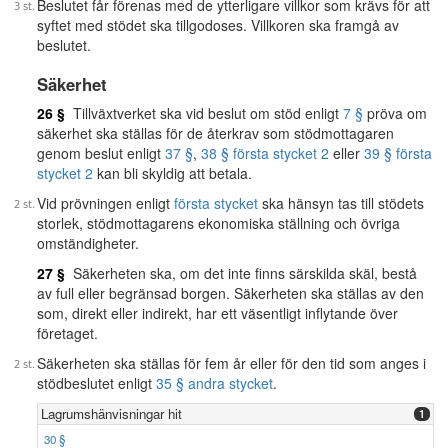
Beslutet får förenas med de ytterligare villkor som krävs för att
syftet med stödet ska tillgodoses. Villkoren ska framgå av
beslutet.
Säkerhet
26 §
Tillväxtverket ska vid beslut om stöd enligt
7 §
pröva om
säkerhet ska ställas för de återkrav som stödmottagaren
genom beslut enligt
37 §
,
38 § första stycket 2
eller
39 § första
stycket 2
kan bli skyldig att betala.
Vid prövningen enligt
första stycket
ska hänsyn tas till stödets
storlek, stödmottagarens ekonomiska ställning och övriga
omständigheter.
27 §
Säkerheten ska, om det inte finns särskilda skäl, bestå
av full eller begränsad borgen. Säkerheten ska ställas av den
som, direkt eller indirekt, har ett väsentligt inflytande över
företaget.
Säkerheten ska ställas för fem år eller för den tid som anges i
stödbeslutet enligt
35 § andra stycket
.
Lagrumshänvisningar hit
1
30 §