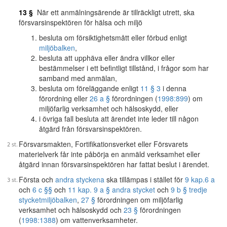
13 §
När ett anmälningsärende är tillräckligt utrett, ska
försvarsinspektören för hälsa och miljö
besluta om försiktighetsmått eller förbud enligt
miljöbalken
,
besluta att upphäva eller ändra villkor eller
bestämmelser i ett befintligt tillstånd, i frågor som har
samband med anmälan,
besluta om föreläggande enligt
11 § 3
i denna
förordning eller
26 a §
förordningen (
1998:899
) om
miljöfarlig verksamhet och hälsoskydd, eller
i övriga fall besluta att ärendet inte leder till någon
åtgärd från försvarsinspektören.
Försvarsmakten, Fortifikationsverket eller Försvarets
materielverk får inte påbörja en anmäld verksamhet eller
åtgärd innan försvarsinspektören har fattat beslut i ärendet.
Första och
andra styckena
ska tillämpas i stället för
9 kap.
6 a
och
6 c §§
och
11 kap. 9 a § andra stycket
och
9 b § tredje
stycket
miljöbalken
,
27 §
förordningen om miljöfarlig
verksamhet och hälsoskydd och
23 §
förordningen
(
1998:1388
) om vattenverksamheter.