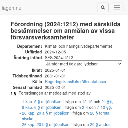
lagen.nu
Toggl
naviga
Förordning (2024:1212) med särskilda
bestämmelser om anmälan av vissa
försvarsverksamheter
Departement
Klimat- och näringslivsdepartementet
Utfärdad
2024-12-05
Ändring införd
SFS 2024:1212
Ikraft
2025-01-01
Tidsbegränsad
2031-01-01
Källa
Regeringskansliets rättsdatabaser
Senast hämtad
2025-02-01
1 §
Förordningen är meddelad med stöd av
1 kap. 5 § miljöbalken
i fråga om
12
-
19
och
21 §§
,
9 kap. 6 § miljöbalken
i fråga om
2
-
4
och
7
-
10 §§
,
26 kap. 20 a § miljöbalken
i fråga om
20 § första
stycket
,
26 kap. 20 b § miljöbalken
i fråga om
20 § andra