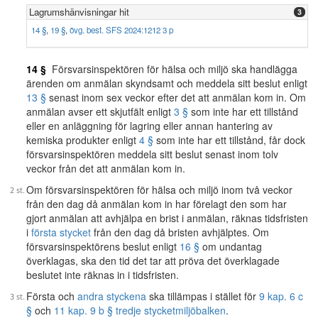
Lagrumshänvisningar hit
3
14 §
,
19 §
,
övg. best. SFS 2024:1212 3 p
14 §
Försvarsinspektören för hälsa och miljö ska handlägga
ärenden om anmälan skyndsamt och meddela sitt beslut enligt
13 §
senast inom sex veckor efter det att anmälan kom in. Om
anmälan avser ett skjutfält enligt
3 §
som inte har ett tillstånd
eller en anläggning för lagring eller annan hantering av
kemiska produkter enligt
4 §
som inte har ett tillstånd, får dock
försvarsinspektören meddela sitt beslut senast inom tolv
veckor från det att anmälan kom in.
Om försvarsinspektören för hälsa och miljö inom två veckor
från den dag då anmälan kom in har förelagt den som har
gjort anmälan att avhjälpa en brist i anmälan, räknas tidsfristen
i
första stycket
från den dag då bristen avhjälptes. Om
försvarsinspektörens beslut enligt
16 §
om undantag
överklagas, ska den tid det tar att pröva det överklagade
beslutet inte räknas in i tidsfristen.
Första och
andra styckena
ska tillämpas i stället för
9 kap. 6 c
§
och
11 kap. 9 b § tredje stycket
miljöbalken
.