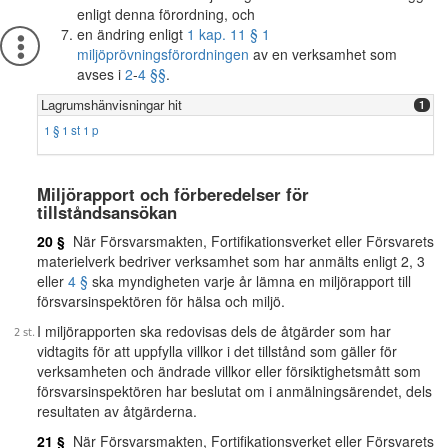
enligt denna förordning, och
en ändring enligt
1 kap. 11 § 1
miljöprövningsförordningen
av en verksamhet som
avses i
2
-
4 §§
.
Lagrumshänvisningar hit
1
1 § 1 st 1 p
Miljörapport och förberedelser för
tillståndsansökan
20 §
När Försvarsmakten, Fortifikationsverket eller Försvarets
materielverk bedriver verksamhet som har anmälts enligt 2, 3
eller
4 §
ska myndigheten varje år lämna en miljörapport till
försvarsinspektören för hälsa och miljö.
I miljörapporten ska redovisas dels de åtgärder som har
vidtagits för att uppfylla villkor i det tillstånd som gäller för
verksamheten och ändrade villkor eller försiktighetsmått som
försvarsinspektören har beslutat om i anmälningsärendet, dels
resultaten av åtgärderna.
21 §
När Försvarsmakten, Fortifikationsverket eller Försvarets