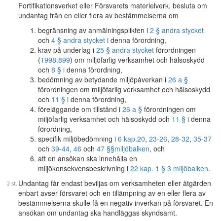
Fortifikationsverket eller Försvarets materielverk, besluta om
undantag från en eller flera av bestämmelserna om
begränsning av anmälningsplikten i
2 § andra stycket
och
4 § andra stycket
i denna förordning,
krav på underlag i
25 § andra stycket
förordningen
(
1998:899
) om miljöfarlig verksamhet och hälsoskydd
och
8 §
i denna förordning,
bedömning av betydande miljöpåverkan i
26 a §
förordningen om miljöfarlig verksamhet och hälsoskydd
och
11 §
i denna förordning,
föreläggande om tillstånd i
26 a §
förordningen om
miljöfarlig verksamhet och hälsoskydd och
11 §
i denna
förordning,
specifik miljöbedömning i
6 kap.
20
,
23
-
26
,
28
-
32
,
35
-
37
och
39
-
44
,
46
och
47 §§
miljöbalken
, och
att en ansökan ska innehålla en
miljökonsekvensbeskrivning i
22 kap. 1 § 3 miljöbalken
.
Undantag får endast beviljas om verksamheten eller åtgärden
enbart avser försvaret och en tillämpning av en eller flera av
bestämmelserna skulle få en negativ inverkan på försvaret. En
ansökan om undantag ska handläggas skyndsamt.