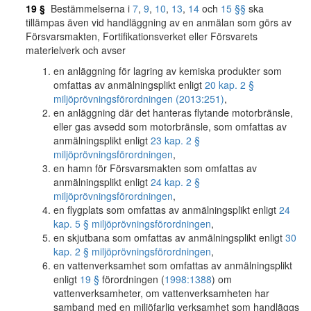
19 §
Bestämmelserna i
7
,
9
,
10
,
13
,
14
och
15 §§
ska
tillämpas även vid handläggning av en anmälan som görs av
Försvarsmakten, Fortifikationsverket eller Försvarets
materielverk och avser
en anläggning för lagring av kemiska produkter som
omfattas av anmälningsplikt enligt
20 kap. 2 §
miljöprövningsförordningen (2013:251)
,
en anläggning där det hanteras flytande motorbränsle,
eller gas avsedd som motorbränsle, som omfattas av
anmälningsplikt enligt
23 kap. 2 §
miljöprövningsförordningen
,
en hamn för Försvarsmakten som omfattas av
anmälningsplikt enligt
24 kap. 2 §
miljöprövningsförordningen
,
en flygplats som omfattas av anmälningsplikt enligt
24
kap. 5 § miljöprövningsförordningen
,
en skjutbana som omfattas av anmälningsplikt enligt
30
kap. 2 § miljöprövningsförordningen
,
en vattenverksamhet som omfattas av anmälningsplikt
enligt
19 §
förordningen (
1998:1388
) om
vattenverksamheter, om vattenverksamheten har
samband med en miljöfarlig verksamhet som handläggs