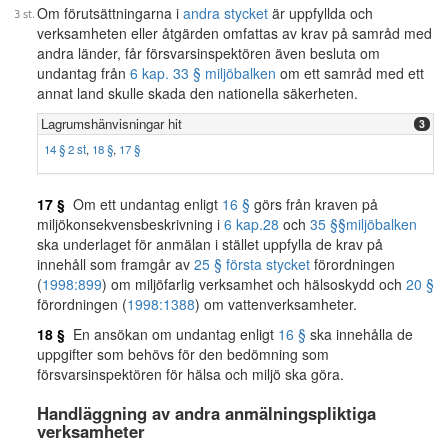
Om förutsättningarna i
andra stycket
är uppfyllda och
verksamheten eller åtgärden omfattas av krav på samråd med
andra länder, får försvarsinspektören även besluta om
undantag från
6 kap. 33 § miljöbalken
om ett samråd med ett
annat land skulle skada den nationella säkerheten.
Lagrumshänvisningar hit
3
14 § 2 st
,
18 §
,
17 §
17 §
Om ett undantag enligt
16 §
görs från kraven på
miljökonsekvensbeskrivning i
6 kap.
28
och
35 §§
miljöbalken
ska underlaget för anmälan i stället uppfylla de krav på
innehåll som framgår av
25 § första stycket
förordningen
(
1998:899
) om miljöfarlig verksamhet och hälsoskydd och
20 §
förordningen (
1998:1388
) om vattenverksamheter.
18 §
En ansökan om undantag enligt
16 §
ska innehålla de
uppgifter som behövs för den bedömning som
försvarsinspektören för hälsa och miljö ska göra.
Handläggning av andra anmälningspliktiga
verksamheter