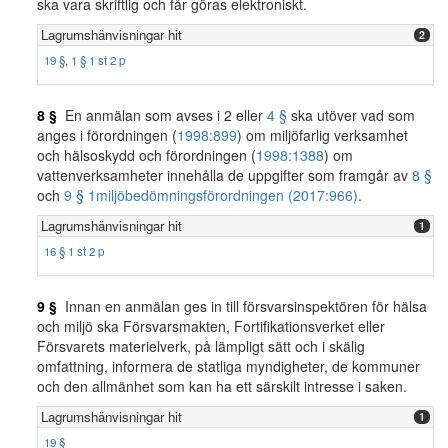
ska vara skriftlig och får göras elektroniskt.
Lagrumshänvisningar hit
2
19 §
,
1 § 1 st 2 p
8 §
En anmälan som avses i 2 eller
4 §
ska utöver vad som
anges i förordningen (
1998:899
) om miljöfarlig verksamhet
och hälsoskydd och förordningen (
1998:1388
) om
vattenverksamheter innehålla de uppgifter som framgår av
8 §
och
9 § 1
miljöbedömningsförordningen (2017:966)
.
Lagrumshänvisningar hit
1
16 § 1 st 2 p
9 §
Innan en anmälan ges in till försvarsinspektören för hälsa
och miljö ska Försvarsmakten, Fortifikationsverket eller
Försvarets materielverk, på lämpligt sätt och i skälig
omfattning, informera de statliga myndigheter, de kommuner
och den allmänhet som kan ha ett särskilt intresse i saken.
Lagrumshänvisningar hit
1
19 §