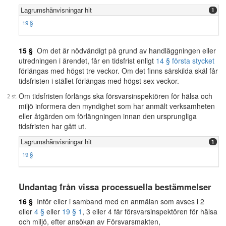
Lagrumshänvisningar hit
1
19 §
15 §
Om det är nödvändigt på grund av handläggningen eller
utredningen i ärendet, får en tidsfrist enligt
14 § första stycket
förlängas med högst tre veckor. Om det finns särskilda skäl får
tidsfristen i stället förlängas med högst sex veckor.
Om tidsfristen förlängs ska försvarsinspektören för hälsa och
miljö informera den myndighet som har anmält verksamheten
eller åtgärden om förlängningen innan den ursprungliga
tidsfristen har gått ut.
Lagrumshänvisningar hit
1
19 §
Undantag från vissa processuella bestämmelser
16 §
Inför eller i samband med en anmälan som avses i 2
eller
4 §
eller
19 § 1
, 3 eller 4 får försvarsinspektören för hälsa
och miljö, efter ansökan av Försvarsmakten,