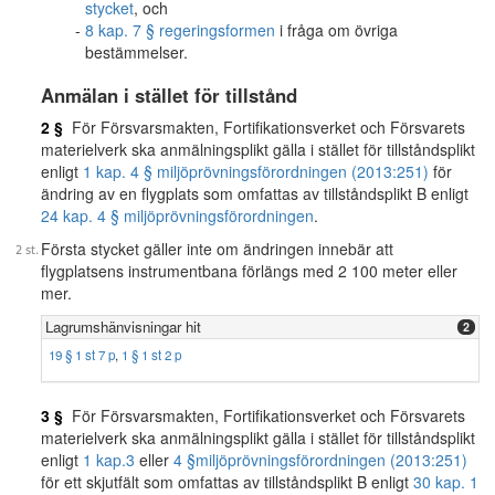
stycket
, och
8 kap. 7 § regeringsformen
i fråga om övriga
bestämmelser.
Anmälan i stället för tillstånd
2 §
För Försvarsmakten, Fortifikationsverket och Försvarets
materielverk ska anmälningsplikt gälla i stället för tillståndsplikt
enligt
1 kap. 4 § miljöprövningsförordningen (2013:251)
för
ändring av en flygplats som omfattas av tillståndsplikt B enligt
24 kap. 4 § miljöprövningsförordningen
.
Första stycket gäller inte om ändringen innebär att
flygplatsens instrumentbana förlängs med 2 100 meter eller
mer.
Lagrumshänvisningar hit
2
19 § 1 st 7 p
,
1 § 1 st 2 p
3 §
För Försvarsmakten, Fortifikationsverket och Försvarets
materielverk ska anmälningsplikt gälla i stället för tillståndsplikt
enligt
1 kap.
3
eller
4 §
miljöprövningsförordningen (2013:251)
för ett skjutfält som omfattas av tillståndsplikt B enligt
30 kap. 1