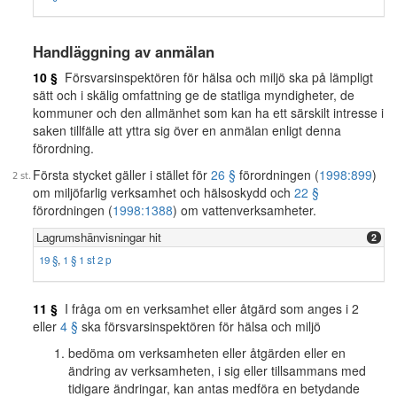
Handläggning av anmälan
10 §
Försvarsinspektören för hälsa och miljö ska på lämpligt
sätt och i skälig omfattning ge de statliga myndigheter, de
kommuner och den allmänhet som kan ha ett särskilt intresse i
saken tillfälle att yttra sig över en anmälan enligt denna
förordning.
Första stycket gäller i stället för
26 §
förordningen (
1998:899
)
om miljöfarlig verksamhet och hälsoskydd och
22 §
förordningen (
1998:1388
) om vattenverksamheter.
Lagrumshänvisningar hit
2
19 §
,
1 § 1 st 2 p
11 §
I fråga om en verksamhet eller åtgärd som anges i 2
eller
4 §
ska försvarsinspektören för hälsa och miljö
bedöma om verksamheten eller åtgärden eller en
ändring av verksamheten, i sig eller tillsammans med
tidigare ändringar, kan antas medföra en betydande