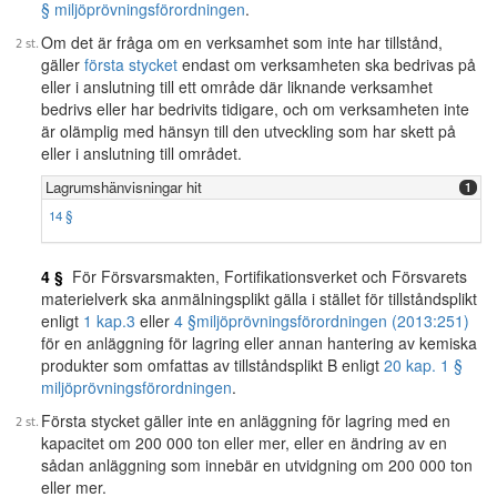
§ miljöprövningsförordningen
.
Om det är fråga om en verksamhet som inte har tillstånd,
gäller
första stycket
endast om verksamheten ska bedrivas på
eller i anslutning till ett område där liknande verksamhet
bedrivs eller har bedrivits tidigare, och om verksamheten inte
är olämplig med hänsyn till den utveckling som har skett på
eller i anslutning till området.
Lagrumshänvisningar hit
1
14 §
4 §
För Försvarsmakten, Fortifikationsverket och Försvarets
materielverk ska anmälningsplikt gälla i stället för tillståndsplikt
enligt
1 kap.
3
eller
4 §
miljöprövningsförordningen (2013:251)
för en anläggning för lagring eller annan hantering av kemiska
produkter som omfattas av tillståndsplikt B enligt
20 kap. 1 §
miljöprövningsförordningen
.
Första stycket gäller inte en anläggning för lagring med en
kapacitet om 200 000 ton eller mer, eller en ändring av en
sådan anläggning som innebär en utvidgning om 200 000 ton
eller mer.