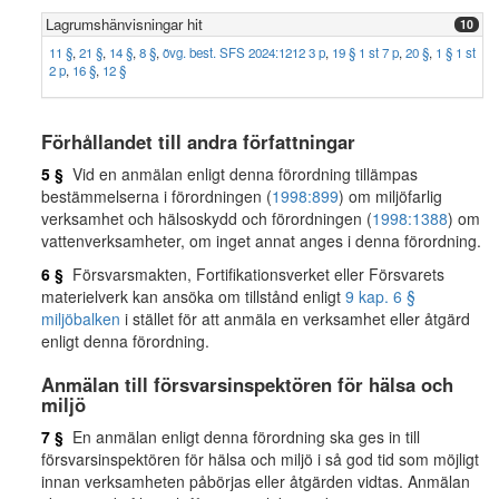
Lagrumshänvisningar hit
10
11 §
,
21 §
,
14 §
,
8 §
,
övg. best. SFS 2024:1212 3 p
,
19 § 1 st 7 p
,
20 §
,
1 § 1 st
2 p
,
16 §
,
12 §
Förhållandet till andra författningar
5 §
Vid en anmälan enligt denna förordning tillämpas
bestämmelserna i förordningen (
1998:899
) om miljöfarlig
verksamhet och hälsoskydd och förordningen (
1998:1388
) om
vattenverksamheter, om inget annat anges i denna förordning.
6 §
Försvarsmakten, Fortifikationsverket eller Försvarets
materielverk kan ansöka om tillstånd enligt
9 kap. 6 §
miljöbalken
i stället för att anmäla en verksamhet eller åtgärd
enligt denna förordning.
Anmälan till försvarsinspektören för hälsa och
miljö
7 §
En anmälan enligt denna förordning ska ges in till
försvarsinspektören för hälsa och miljö i så god tid som möjligt
innan verksamheten påbörjas eller åtgärden vidtas. Anmälan