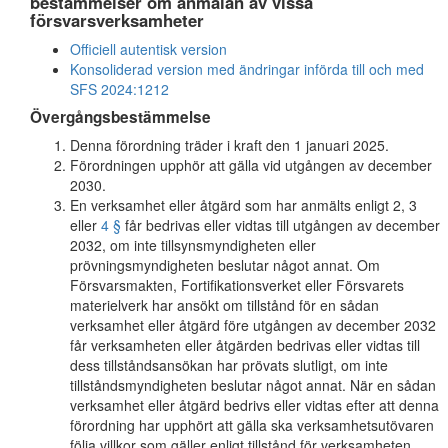
bestämmelser om anmälan av vissa
försvarsverksamheter
Officiell autentisk version
Konsoliderad version med ändringar införda till och med
SFS 2024:1212
Övergångsbestämmelse
Denna förordning träder i kraft den 1 januari 2025.
Förordningen upphör att gälla vid utgången av december
2030.
En verksamhet eller åtgärd som har anmälts enligt 2, 3
eller
4 §
får bedrivas eller vidtas till utgången av december
2032, om inte tillsynsmyndigheten eller
prövningsmyndigheten beslutar något annat. Om
Försvarsmakten, Fortifikationsverket eller Försvarets
materielverk har ansökt om tillstånd för en sådan
verksamhet eller åtgärd före utgången av december 2032
får verksamheten eller åtgärden bedrivas eller vidtas till
dess tillståndsansökan har prövats slutligt, om inte
tillståndsmyndigheten beslutar något annat. När en sådan
verksamhet eller åtgärd bedrivs eller vidtas efter att denna
förordning har upphört att gälla ska verksamhetsutövaren
följa villkor som gäller enligt tillstånd för verksamheten