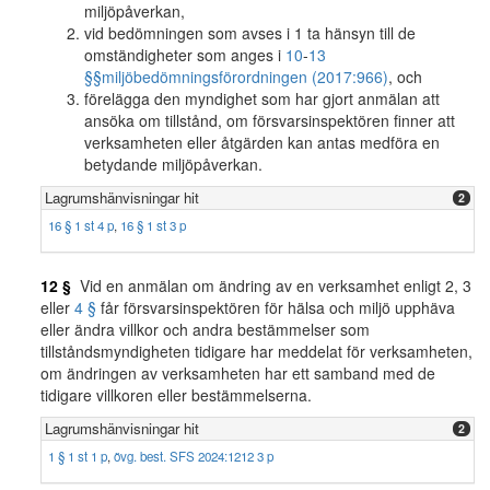
miljöpåverkan,
vid bedömningen som avses i 1 ta hänsyn till de
omständigheter som anges i
10
-
13
§§
miljöbedömningsförordningen (2017:966)
, och
förelägga den myndighet som har gjort anmälan att
ansöka om tillstånd, om försvarsinspektören finner att
verksamheten eller åtgärden kan antas medföra en
betydande miljöpåverkan.
Lagrumshänvisningar hit
2
16 § 1 st 4 p
,
16 § 1 st 3 p
12 §
Vid en anmälan om ändring av en verksamhet enligt 2, 3
eller
4 §
får försvarsinspektören för hälsa och miljö upphäva
eller ändra villkor och andra bestämmelser som
tillståndsmyndigheten tidigare har meddelat för verksamheten,
om ändringen av verksamheten har ett samband med de
tidigare villkoren eller bestämmelserna.
Lagrumshänvisningar hit
2
1 § 1 st 1 p
,
övg. best. SFS 2024:1212 3 p