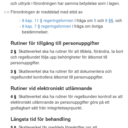
och uttryck i förordningen har samma betydelse som i lagen.
Förordningen är meddelad med stöd av
8 kap. 11 § regeringsformen
i fråga om
5
och
8 §§
, och
8 kap. 7 § regeringsformen
i fråga om övriga
bestämmelser.
Rutiner för tillgång till personuppgifter
2 §
Skatteverket ska ha rutiner för att tilldela, förändra, ta bort
och regelbundet följa upp behörigheter för åtkomst till
personuppgifter.
3 §
Skatteverket ska ha rutiner för att dokumentera och
regelbundet kontrollera åtkomst till personuppgifter.
Rutiner vid elektroniskt utlämnande
4 §
Skatteverket ska ha rutiner för regelbunden kontroll av att
elektroniskt utlämnande av personuppgifter görs på ett
godtagbart sätt från integritetssynpunkt.
Längsta tid för behandling
5 §
Skatteverket får meddela föreskrifter om att