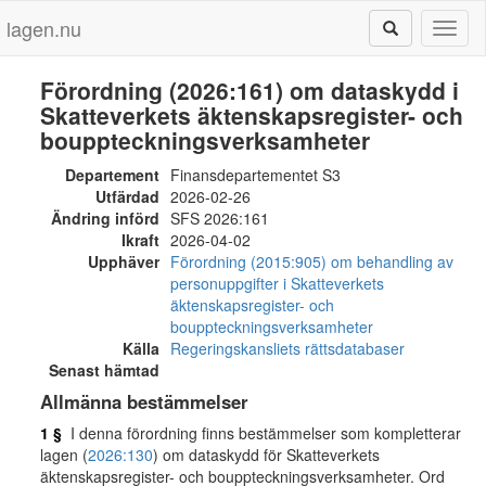
lagen.nu
Toggl
naviga
Förordning (2026:161) om dataskydd i
Skatteverkets äktenskapsregister- och
bouppteckningsverksamheter
Departement
Finansdepartementet S3
Utfärdad
2026-02-26
Ändring införd
SFS 2026:161
Ikraft
2026-04-02
Upphäver
Förordning (2015:905) om behandling av
personuppgifter i Skatteverkets
äktenskapsregister- och
bouppteckningsverksamheter
Källa
Regeringskansliets rättsdatabaser
Senast hämtad
Allmänna bestämmelser
1 §
I denna förordning finns bestämmelser som kompletterar
lagen (
2026:130
) om dataskydd för Skatteverkets
äktenskapsregister- och bouppteckningsverksamheter. Ord