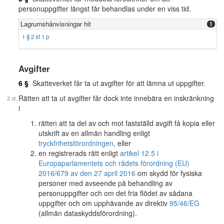
personuppgifter längst får behandlas under en viss tid.
Lagrumshänvisningar hit
1
1 § 2 st 1 p
Avgifter
6 §
Skatteverket får ta ut avgifter för att lämna ut uppgifter.
Rätten att ta ut avgifter får dock inte innebära en inskränkning
i
rätten att ta del av och mot fastställd avgift få kopia eller
utskrift av en allmän handling enligt
tryckfrihetsförordningen
, eller
en registrerads rätt enligt
artikel 12.5 i
Europaparlamentets och rådets förordning (EU)
2016/679 av den 27 april 2016
om skydd för fysiska
personer med avseende på behandling av
personuppgifter och om det fria flödet av sådana
uppgifter och om upphävande av direktiv
95/46/EG
(allmän dataskyddsförordning).