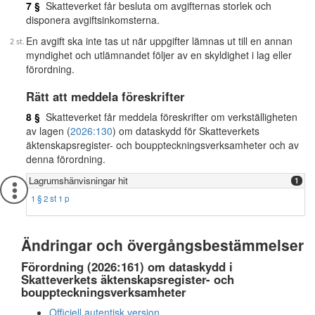
7 §
Skatteverket får besluta om avgifternas storlek och
disponera avgiftsinkomsterna.
En avgift ska inte tas ut när uppgifter lämnas ut till en annan
myndighet och utlämnandet följer av en skyldighet i lag eller
förordning.
Rätt att meddela föreskrifter
8 §
Skatteverket får meddela föreskrifter om verkställigheten
av lagen (
2026:130
) om dataskydd för Skatteverkets
äktenskapsregister- och bouppteckningsverksamheter och av
denna förordning.
Lagrumshänvisningar hit
1
1 § 2 st 1 p
Ändringar och övergångsbestämmelser
Förordning (2026:161) om dataskydd i
Skatteverkets äktenskapsregister- och
bouppteckningsverksamheter
Officiell autentisk version