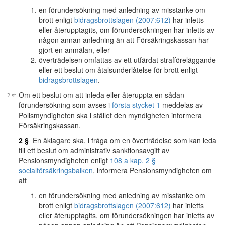
en förundersökning med anledning av misstanke om
brott enligt
bidragsbrottslagen (2007:612)
har inletts
eller återupptagits, om förundersökningen har inletts av
någon annan anledning än att Försäkringskassan har
gjort en anmälan, eller
överträdelsen omfattas av ett utfärdat strafföreläggande
eller ett beslut om åtalsunderlåtelse för brott enligt
bidragsbrottslagen
.
Om ett beslut om att inleda eller återuppta en sådan
förundersökning som avses i
första stycket 1
meddelas av
Polismyndigheten ska i stället den myndigheten informera
Försäkringskassan.
2 §
En åklagare ska, i fråga om en överträdelse som kan leda
till ett beslut om administrativ sanktionsavgift av
Pensionsmyndigheten enligt
108 a kap. 2 §
socialförsäkringsbalken
, informera Pensionsmyndigheten om
att
en förundersökning med anledning av misstanke om
brott enligt
bidragsbrottslagen (2007:612)
har inletts
eller återupptagits, om förundersökningen har inletts av