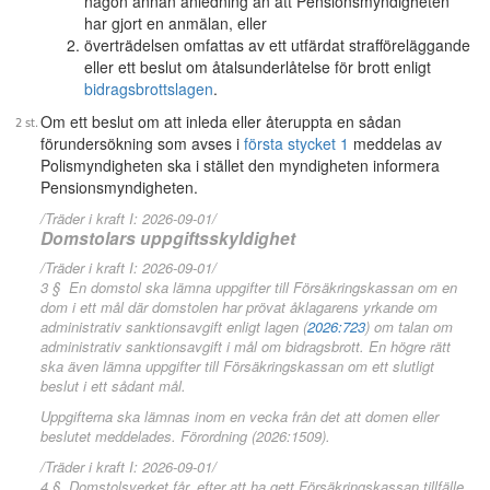
någon annan anledning än att Pensionsmyndigheten
har gjort en anmälan, eller
överträdelsen omfattas av ett utfärdat strafföreläggande
eller ett beslut om åtalsunderlåtelse för brott enligt
bidragsbrottslagen
.
Om ett beslut om att inleda eller återuppta en sådan
förundersökning som avses i
första stycket 1
meddelas av
Polismyndigheten ska i stället den myndigheten informera
Pensionsmyndigheten.
/Träder i kraft I: 2026-09-01/
Domstolars uppgiftsskyldighet
/Träder i kraft I: 2026-09-01/
3 § En domstol ska lämna uppgifter till Försäkringskassan om en
dom i ett mål där domstolen har prövat åklagarens yrkande om
administrativ sanktionsavgift enligt lagen (
2026:723
) om talan om
administrativ sanktionsavgift i mål om bidragsbrott. En högre rätt
ska även lämna uppgifter till Försäkringskassan om ett slutligt
beslut i ett sådant mål.
Uppgifterna ska lämnas inom en vecka från det att domen eller
beslutet meddelades. Förordning (2026:1509).
/Träder i kraft I: 2026-09-01/
4 § Domstolsverket får, efter att ha gett Försäkringskassan tillfälle