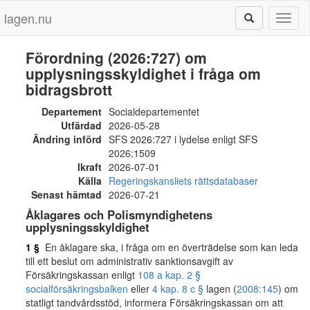
lagen.nu
Toggl
naviga
Förordning (2026:727) om
upplysningsskyldighet i fråga om
bidragsbrott
Departement
Socialdepartementet
Utfärdad
2026-05-28
Ändring införd
SFS 2026:727 i lydelse enligt SFS
2026:1509
Ikraft
2026-07-01
Källa
Regeringskansliets rättsdatabaser
Senast hämtad
2026-07-21
Åklagares och Polismyndighetens
upplysningsskyldighet
1 §
En åklagare ska, i fråga om en överträdelse som kan leda
till ett beslut om administrativ sanktionsavgift av
Försäkringskassan enligt
108 a kap. 2 §
socialförsäkringsbalken
eller
4 kap. 8 c §
lagen (
2008:145
) om
statligt tandvårdsstöd, informera Försäkringskassan om att