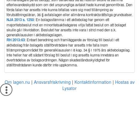
efterlevandeskydd som om det ursprungliga avtalet hade kunnat genomföras. Den
förda talan har ansetts inte kunna bifallas vare sig med tillämpning av
förutsättningsläran, 36 § avtalslagen eller allmänna kontraktsrättsliga grundsatser.
NJA 2013 s. 1250
: En bolagsstämma i ett aktiebolag har genom ett
majoritetsbeslut mot en minoritetsaktieägares vilja fattat beslut om att bolaget
skulle gå i likvidation. Beslutet har ansetts inte vara i strid med den s.k.
generalklausulen i aktiebolagslagen.
RH 2013:63
: Enbart beredning och framläggande av förslag till beslut i ett
aktiebolag från bolagets ställföreträdare har ansetts inte falla inom
tillämpningsområdet för generalklausulen i 8 kap. 34 § i 1975 års aktiebolagslag.
Inte heller har ett sådant förslag till beslut i sig ansetts kunna innebära en
överträdelse av bolagsordningen. Någon skadeståndsskyldighet för
ställföreträdaren kunde därför inte uppkomma.
Om lagen.nu
Ansvarsfriskrivning
Kontaktinformation
Hostas av
Lysator