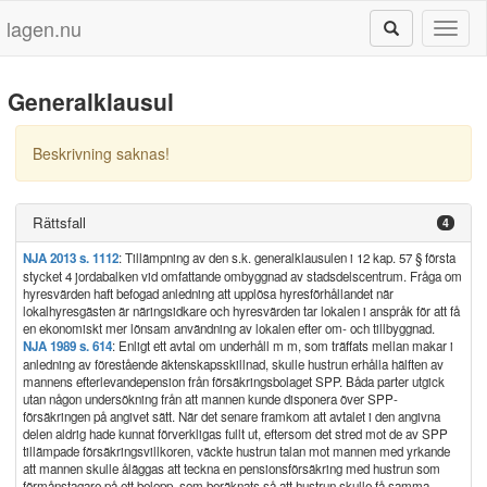
lagen.nu
Toggl
naviga
Generalklausul
Beskrivning saknas!
Rättsfall
4
NJA 2013 s. 1112
: Tillämpning av den s.k. generalklausulen i 12 kap. 57 § första
stycket 4 jordabalken vid omfattande ombyggnad av stadsdelscentrum. Fråga om
hyresvärden haft befogad anledning att upplösa hyresförhållandet när
lokalhyresgästen är näringsidkare och hyresvärden tar lokalen i anspråk för att få
en ekonomiskt mer lönsam användning av lokalen efter om- och tillbyggnad.
NJA 1989 s. 614
: Enligt ett avtal om underhåll m m, som träffats mellan makar i
anledning av förestående äktenskapsskillnad, skulle hustrun erhålla hälften av
mannens efterlevandepension från försäkringsbolaget SPP. Båda parter utgick
utan någon undersökning från att mannen kunde disponera över SPP-
försäkringen på angivet sätt. När det senare framkom att avtalet i den angivna
delen aldrig hade kunnat förverkligas fullt ut, eftersom det stred mot de av SPP
tillämpade försäkringsvillkoren, väckte hustrun talan mot mannen med yrkande
att mannen skulle åläggas att teckna en pensionsförsäkring med hustrun som
förmånstagare på ett belopp, som beräknats så att hustrun skulle få samma