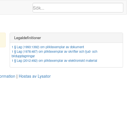
Legaldefinitioner
1 § Lag (1993:1392) om pliktexemplar av dokument
1 § Lag (1978:487) om pliktexemplar av skrifter och ljud- och
bildupptagningar
1 § Lag (2012:492) om pliktexemplar av elektroniskt material
formation
Hostas av Lysator