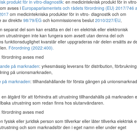
sk produkt för in vitro-diagnostik
: en medicinteknisk produkt för in vitro
som avses i
Europaparlamentets och rådets förordning (EU) 2017/746 
 2017
om medicintekniska produkter för in vitro- diagnostik och om
 av direktiv
98/79/EG
och kommissionens beslut
2010/227/EU
,
en separat del som kan ersätta en del i en elektrisk eller elektronisk
 om utrustningen inte kan fungera som avsett utan denna del och
ns funktionsduglighet kvarstår eller uppgraderas när delen ersätts av d
elen.
Förordning (2022:400).
 förordning avses med
llande på marknaden
: yrkesmässig leverans för distribution, förbrukning
ndning på unionsmarknaden,
e på marknaden
: tillhandahållande för första gången på unionsmarkna
: en åtgärd för att förhindra att utrustning tillhandahålls på marknaden e
tillbaka utrustning som redan finns hos slutanvändaren.
 förordning avses med
en fysisk eller juridisk person som tillverkar eller låter tillverka elektrisk e
 utrustning och som marknadsför den i eget namn eller under eget