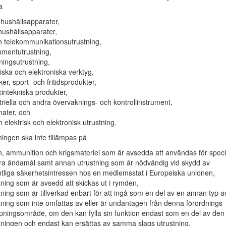
a
 hushållsapparater,
ushållsapparater,
ch telekommunikationsutrustning,
mentutrustning,
ningsutrustning,
riska och elektroniska verktyg,
ker, sport- och fritidsprodukter,
intekniska produkter,
triella och andra övervaknings- och kontrollinstrument,
ater, och
 elektrisk och elektronisk utrustning.
ngen ska inte tillämpas på
, ammunition och krigsmateriel som är avsedda att användas för specif
ära ändamål samt annan utrustning som är nödvändig vid skydd av
tliga säkerhetsintressen hos en medlemsstat i Europeiska unionen,
tning som är avsedd att skickas ut i rymden,
tning som är tillverkad enbart för att ingå som en del av en annan typ a
tning som inte omfattas av eller är undantagen från denna förordnings
mpningsområde, om den kan fylla sin funktion endast som en del av den
tningen och endast kan ersättas av samma slags utrustning,