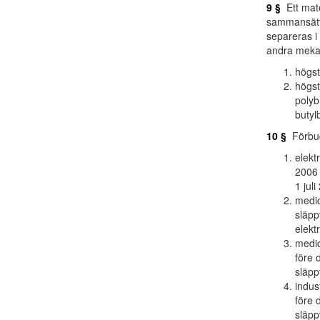
9 §
Ett mate
sammansättn
separeras i
andra mekan
högst
högst
polyb
butylb
10 §
Förbud
elekt
2006 
1 juli
medic
släpp
elekt
medic
före 
släpp
indus
före 
släpp