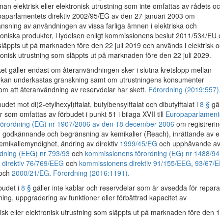
nnan elektrisk eller elektronisk utrustning som inte omfattas av rådets o
aparlamentets direktiv 2002/95/EG av den 27 januari 2003 om
nsning av användningen av vissa farliga ämnen i elektriska och
roniska produkter, i lydelsen enligt kommissionens beslut 2011/534/EU
läppts ut på marknaden före den 22 juli 2019 och används i elektrisk 
ronisk utrustning som släppts ut på marknaden före den 22 juli 2029.
ket gäller endast om återanvändningen sker i slutna kretslopp mellan
h kan underkastas granskning samt om utrustningens konsumenter
om att återanvändning av reservdelar har skett.
Förordning (2019:557)
det mot di(2-etylhexyl)ftalat, butylbensylftalat och dibutylftalat i
8 §
gäl
r som omfattas av förbudet i punkt 51 i bilaga XVII till
Europaparlament
 förordning (EG) nr 1907/2006 av den 18 december 2006
om registrerin
, godkännande och begränsning av kemikalier (Reach), inrättande av 
emikaliemyndighet, ändring av direktiv
1999/45/EG
och upphävande a
rdning (EEG) nr 793/93
och
kommissionens förordning (EG) nr 1488/94
 direktiv 76/769/EEG
och
kommissionens direktiv 91/155/EEG
,
93/67/
och
2000/21/EG
.
Förordning (2016:1191).
udet i
8 §
gäller inte kablar och reservdelar som är avsedda för repara
ing, uppgradering av funktioner eller förbättrad kapacitet av
risk eller elektronisk utrustning som släppts ut på marknaden före den 1 