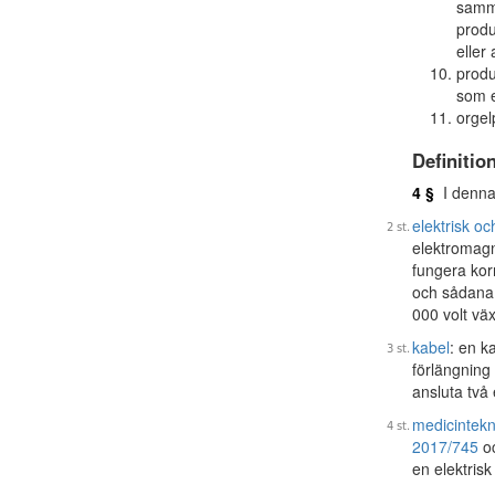
samma
produ
eller
produ
som e
orgel
Definitio
4 §
I denna
elektrisk oc
elektromagn
fungera kor
och sådana 
000 volt väx
kabel
: en k
förlängning f
ansluta två 
medicintekn
2017/745
oc
en elektrisk