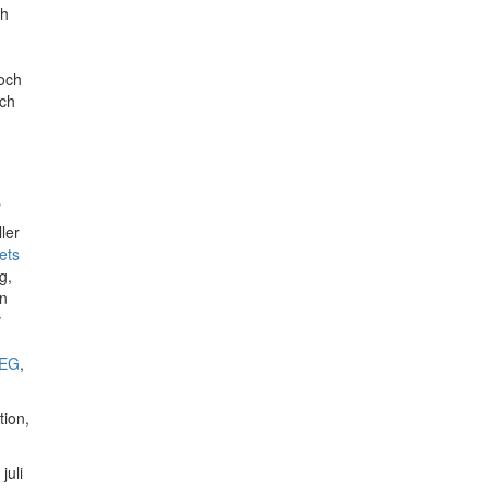
ch
 och
och
.
ler
ets
g,
en
v
EEG
,
tion,
juli