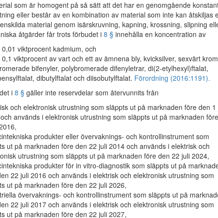
rial som är homogent på så sätt att det har en genomgående konstan
ing eller består av en kombination av material som inte kan åtskiljas e
 enskilda material genom isärskruvning, kapning, krossning, slipning ell
iska åtgärder får trots förbudet i
8 §
innehålla en koncentration av
 0,01 viktprocent kadmium, och
 0,1 viktprocent av vart och ett av ämnena bly, kvicksilver, sexvärt krom
romerade bifenyler, polybromerade difenyletrar, di(2-etylhexyl)ftalat,
ensylftalat, dibutylftalat och diisobutylftalat.
Förordning (2016:1191).
et i
8 §
gäller inte reservdelar som återvunnits från
risk och elektronisk utrustning som släppts ut på marknaden före den 1 j
och används i elektronisk utrustning som släppts ut på marknaden för
 2016,
intekniska produkter eller övervaknings- och kontrollinstrument som
ts ut på marknaden före den 22 juli 2014 och används i elektrisk och
ronisk utrustning som släppts ut på marknaden före den 22 juli 2024,
intekniska produkter för in vitro-diagnostik som släppts ut på marknad
den 22 juli 2016 och används i elektrisk och elektronisk utrustning som
ts ut på marknaden före den 22 juli 2026,
triella övervaknings- och kontrollinstrument som släppts ut på markna
den 22 juli 2017 och används i elektrisk och elektronisk utrustning som
ts ut på marknaden före den 22 juli 2027,