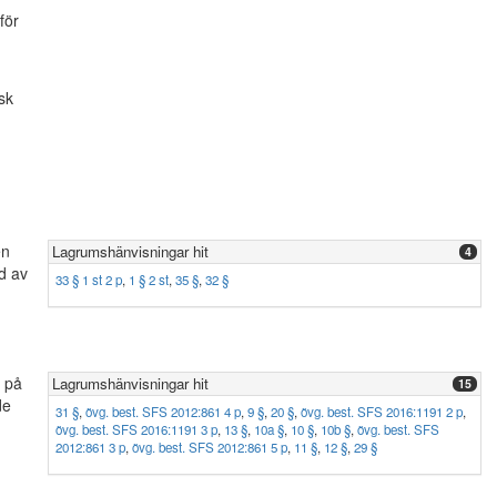
för
isk
en
Lagrumshänvisningar hit
4
d av
33 § 1 st 2 p
,
1 § 2 st
,
35 §
,
32 §
t på
Lagrumshänvisningar hit
15
de
31 §
,
övg. best. SFS 2012:861 4 p
,
9 §
,
20 §
,
övg. best. SFS 2016:1191 2 p
,
övg. best. SFS 2016:1191 3 p
,
13 §
,
10a §
,
10 §
,
10b §
,
övg. best. SFS
2012:861 3 p
,
övg. best. SFS 2012:861 5 p
,
11 §
,
12 §
,
29 §