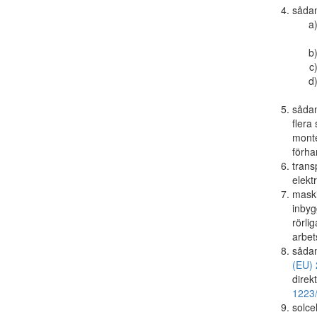
sådan
sådan
flera
monte
förha
trans
elekt
maski
inbyg
rörlig
arbet
sådan
(EU) 
direk
1223
solce