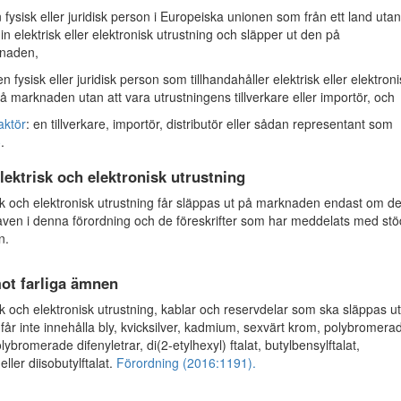
n fysisk eller juridisk person i Europeiska unionen som från ett land utan
in elektrisk eller elektronisk utrustning och släpper ut den på
naden,
en fysisk eller juridisk person som tillhandahåller elektrisk eller elektron
å marknaden utan att vara utrustningens tillverkare eller importör, och
aktör
: en tillverkare, importör, distributör eller sådan representant som
§
.
lektrisk och elektronisk utrustning
k och elektronisk utrustning får släppas ut på marknaden endast om d
raven i denna förordning och de föreskrifter som har meddelats med stö
n.
ot farliga ämnen
k och elektronisk utrustning, kablar och reservdelar som ska släppas u
år inte innehålla bly, kvicksilver, kadmium, sexvärt krom, polybromera
olybromerade difenyletrar, di(2-etylhexyl) ftalat, butylbensylftalat,
 eller diisobutylftalat.
Förordning (2016:1191).