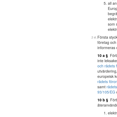
all a
Europ
begrä
elekt
som s
elekt
Första styc
företag oc
informeras 
10 a §
Förbu
inte leksake
och rådets
utvärdering
europeisk k
rådets föro
samt
rådets
93/105/EG
10 b §
Förb
återanvändn
elekt