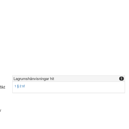
Lagrumshänvisningar hit
1
1 § 2 st
ikt
v