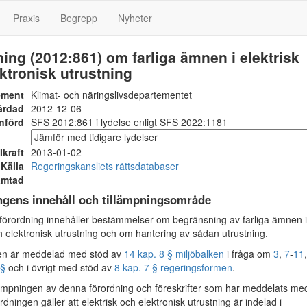
Praxis
Begrepp
Nyheter
ing (2012:861) om farliga ämnen i elektrisk
ktronisk utrustning
ement
Klimat- och näringslivsdepartementet
ärdad
2012-12-06
nförd
SFS 2012:861 i lydelse enligt SFS 2022:1181
Ikraft
2013-01-02
Källa
Regeringskansliets rättsdatabaser
ämtad
ngens innehåll och tillämpningsområde
rordning innehåller bestämmelser om begränsning av farliga ämnen i
ch elektronisk utrustning och om hantering av sådan utrustning.
en är meddelad med stöd av
14 kap. 8 § miljöbalken
i fråga om
3
,
7
-
11
§§
och i övrigt med stöd av
8 kap. 7 § regeringsformen
.
ämpningen av denna förordning och föreskrifter som har meddelats me
rdningen gäller att elektrisk och elektronisk utrustning är indelad i