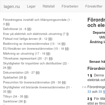
lagen.nu
Lagar
Rättsfall
Förarbeten
Föreskrifter
Förordn
Förordningens innehåll och tillämpningsområde (1 -
och ele
3 §§)
Definitioner (4 - 6 §§)
Depart
Krav på elektrisk och elektronisk utrustning (7 §)
Utf
Förbud mot farliga ämnen (8 - 12 §§)
Ändring i
Bedömning av överensstämmelse (13 - 14 §§)
EU-försäkran om överensstämmelse (15 - 16 §§)
Märkning av utrustning (17 - 19 §§)
Tillverkares representant (20 - 21 §§)
Senast h
Skyldigheter för importörer och distributörer (22 -
24 §§)
Förordni
Dokumentation (25 - 27 §§)
1 §
Denna fö
Spårbarhet (28 §)
elektrisk o
Presumtion för överensstämmelse (29 - 30 §§)
Förordning
Skyldigheter vid bristande överensstämmelse (31 -
33 §§)
33
och
35 
Tillsyn (34 - 35 §§)
2 §
För till
Sanktioner (36 §)
stöd av föro