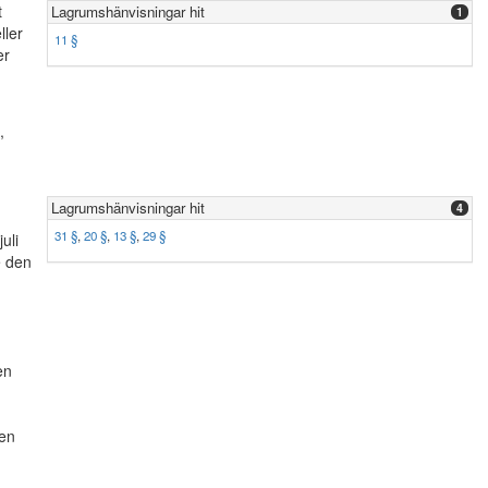
t
Lagrumshänvisningar hit
1
ller
11 §
er
,
Lagrumshänvisningar hit
4
31 §
,
20 §
,
13 §
,
29 §
uli
e den
en
den