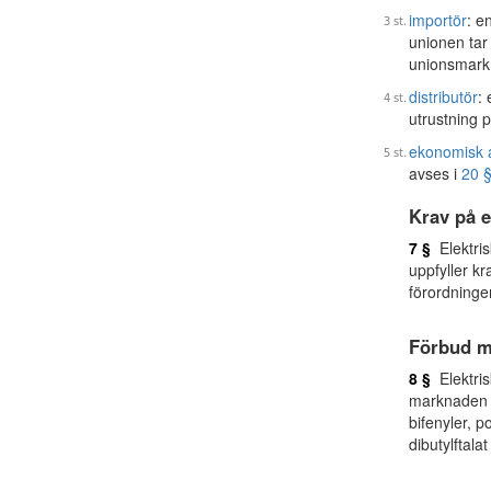
importör
: e
unionen tar 
unionsmark
distributör
: 
utrustning p
ekonomisk 
avses i
20 
Krav på e
7 §
Elektris
uppfyller k
förordninge
Förbud m
8 §
Elektris
marknaden f
bifenyler, p
dibutylftalat