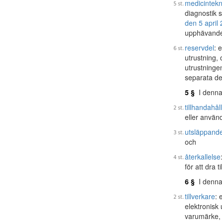
medicintekni
diagnostik 
den 5 april
upphävande
reservdel
: 
utrustning,
utrustninge
separata d
5 §
I denna
tillhandahå
eller anvä
utsläppand
och
återkallelse
för att dra 
6 §
I denna
tillverkare
: 
elektronisk
varumärke,