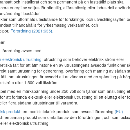
nsatt och installerat och som permanent på en fastställd plats ska
cera energi av solljus för offentlig, affärsmässig eller industriell använd
 användning i bostäder,
kter som utformats uteslutande för forsknings- och utvecklingssyften o
ndast tillhandahålls för yrkesmässig verksamhet, och
pipor.
Förordning (2021:635).
ner
 förordning avses med
h elektronisk utrustning
: utrustning som behöver elektrisk ström eller
etiska fält för att åtminstone en av utrustningens avsedda funktioner s
rekt samt utrustning för generering, överföring och mätning av sådan 
fält, om utrustningen är avsedd att användas med en spänning på hög
elström eller 1 500 volt likström,
abel med en märkspänning under 250 volt som tjänar som anslutning el
ör att förbinda elektrisk eller elektronisk utrustning till ett eluttag eller fö
eller flera sådana utrustningar till varandra,
isk produkt
: en medicinteknisk produkt som avses i förordning
(EU)
h en annan produkt som omfattas av den förordningen, och som ocks
 eller elektronisk utrustning,