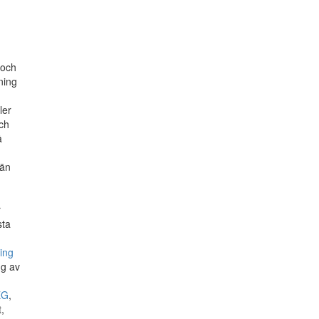
 och
ning
ler
och
å
 än
n
r
sta
ing
ng av
EG
,
,