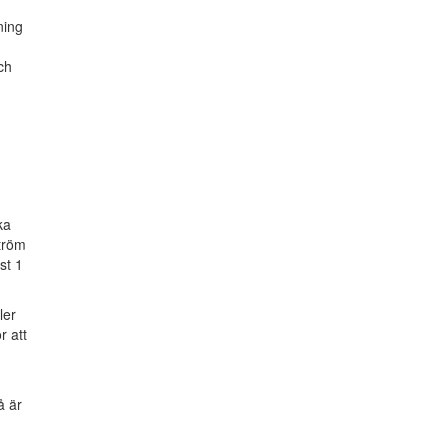
ning
ch
ka
ström
st 1
ler
r att
å är