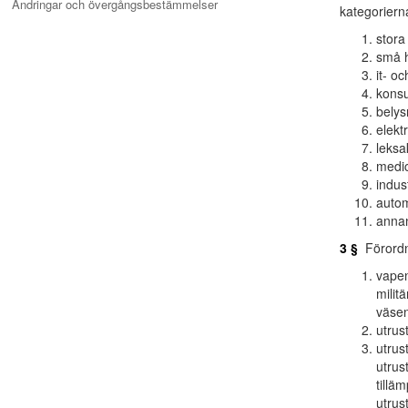
Ändringar och övergångsbestämmelser
kategoriern
stora
små h
it- o
konsu
belys
elekt
leksa
medic
indus
autom
annan
3 §
Förordni
vapen
milit
väsen
utrus
utrus
utrus
tillä
utrus