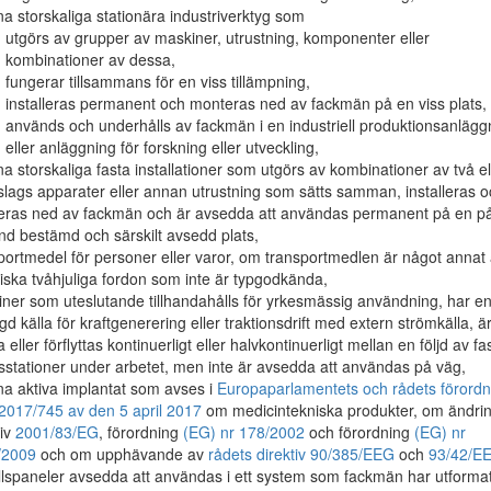
a storskaliga stationära industriverktyg som
utgörs av grupper av maskiner, utrustning, komponenter eller
kombinationer av dessa,
fungerar tillsammans för en viss tillämpning,
installeras permanent och monteras ned av fackmän på en viss plats,
används och underhålls av fackmän i en industriell produktionsanlägg
eller anläggning för forskning eller utveckling,
a storskaliga fasta installationer som utgörs av kombinationer av två el
 slags apparater eller annan utrustning som sätts samman, installeras 
ras ned av fackmän och är avsedda att användas permanent på en p
nd bestämd och särskilt avsedd plats,
portmedel för personer eller varor, om transportmedlen är något annat
riska tvåhjuliga fordon som inte är typgodkända,
ner som uteslutande tillhandahålls för yrkesmässig användning, har e
gd källa för kraftgenerering eller traktionsdrift med extern strömkälla, ä
a eller förflyttas kontinuerligt eller halvkontinuerligt mellan en följd av fa
sstationer under arbetet, men inte är avsedda att användas på väg,
a aktiva implantat som avses i
Europaparlamentets och rådets förordn
2017/745 av den 5 april 2017
om medicintekniska produkter, om ändri
tiv
2001/83/EG
, förordning
(EG) nr 178/2002
och förordning
(EG) nr
/2009
och om upphävande av
rådets direktiv 90/385/EEG
och
93/42/E
llspaneler avsedda att användas i ett system som fackmän har utformat