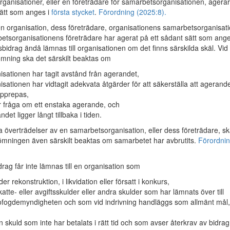
ganisationer, eller en företrädare för samarbetsorganisationen, agera
sätt som anges i
första stycket
.
Förordning (2025:8).
organisation, dess företrädare, organisationens samarbetsorganisat
betsorganisationens företrädare har agerat på ett sådant sätt som ang
tsbidrag ändå lämnas till organisationen om det finns särskilda skäl. Vid
ning ska det särskilt beaktas om
isationen har tagit avstånd från agerandet,
isationen har vidtagit adekvata åtgärder för att säkerställa att agerand
upprepas,
r fråga om ett enstaka agerande, och
det ligger långt tillbaka i tiden.
ga överträdelser av en samarbetsorganisation, eller dess företrädare, s
ömningen även särskilt beaktas om samarbetet har avbrutits.
Förordni
rag får inte lämnas till en organisation som
er rekonstruktion, i likvidation eller försatt i konkurs,
katte- eller avgiftsskulder eller andra skulder som har lämnats över till
fogdemyndigheten och som vid indrivning handläggs som allmänt mål,
n skuld som inte har betalats i rätt tid och som avser återkrav av bidrag