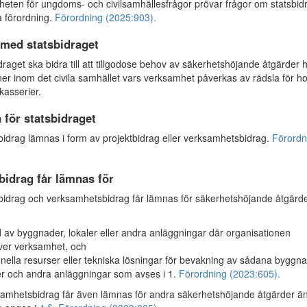
ten för ungdoms- och civilsamhällesfrågor prövar frågor om statsbid
a förordning.
Förordning (2025:903).
med statsbidraget
raget ska bidra till att tillgodose behov av säkerhetshöjande åtgärder 
ner inom det civila samhället vars verksamhet påverkas av rädsla för ho
kasserier.
för statsbidraget
idrag lämnas i form av projektbidrag eller verksamhetsbidrag.
Förordn
bidrag får lämnas för
idrag och verksamhetsbidrag får lämnas för säkerhetshöjande åtgärde
 av byggnader, lokaler eller andra anläggningar där organisationen
ver verksamhet, och
nella resurser eller tekniska lösningar för bevakning av sådana byggna
er och andra anläggningar som avses i 1.
Förordning (2023:605).
mhetsbidrag får även lämnas för andra säkerhetshöjande åtgärder ä