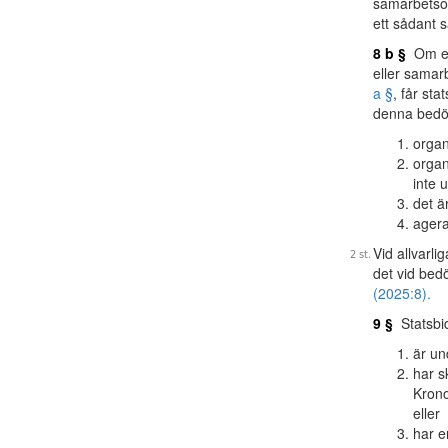
samarbetsor
ett sådant 
8 b §
Om en 
eller samar
a §
, får sta
denna bedöm
organ
organ
inte 
det ä
ageran
Vid allvarli
det vid bed
(2025:8).
9 §
Statsbid
är und
har s
Krono
eller
har e