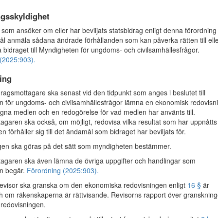
gsskyldighet
om ansöker om eller har beviljats statsbidrag enligt denna förordning
ål anmäla sådana ändrade förhållanden som kan påverka rätten till ell
å bidraget till Myndigheten för ungdoms- och civilsamhällesfrågor.
(2025:903).
ing
agsmottagare ska senast vid den tidpunkt som anges i beslutet till
 för ungdoms- och civilsamhällesfrågor lämna en ekonomisk redovisn
gna medlen och en redogörelse för vad medlen har använts till.
agaren ska också, om möjligt, redovisa vilka resultat som har uppnåtts
en förhåller sig till det ändamål som bidraget har beviljats för.
gen ska göras på det sätt som myndigheten bestämmer.
agaren ska även lämna de övriga uppgifter och handlingar som
n begär.
Förordning (2025:903).
visor ska granska om den ekonomiska redovisningen enligt
16 §
är
ig och om räkenskaperna är rättvisande. Revisorns rapport över gransknin
 redovisningen.