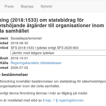
Praxis
Begrepp
Nyheter
ing (2018:1533) om statsbidrag för
tshöjande åtgärder till organisationer inom
ila samhället
ement
Socialdepartementet
ärdad
2018-08-30
nförd
SFS 2018:1533 i lydelse enligt SFS 2025:903
Ikraft
2018-10-01
Källa
Regeringskansliets rättsdatabaser
ämtad
2026-07-02
e bestämmelser
rordning innehåller bestämmelser om statsbidrag för säkerhetshöjan
l organisationer inom det civila samhället.
 enligt denna förordning lämnas i mån av tillgång på medel.
en är meddelad med stöd av
8 kap. 7 § regeringsformen
.