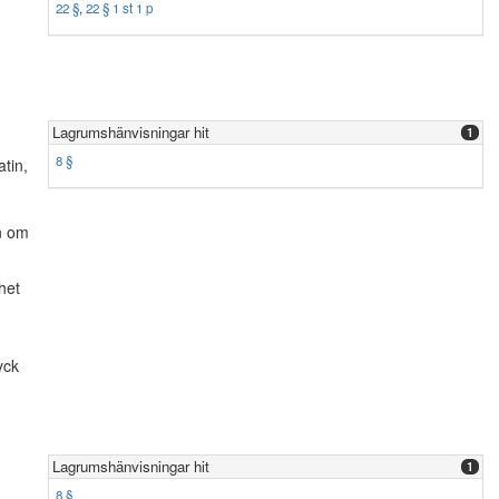
22 §
,
22 § 1 st 1 p
Lagrumshänvisningar hit
1
8 §
atin,
n om
het
yck
Lagrumshänvisningar hit
1
8 §