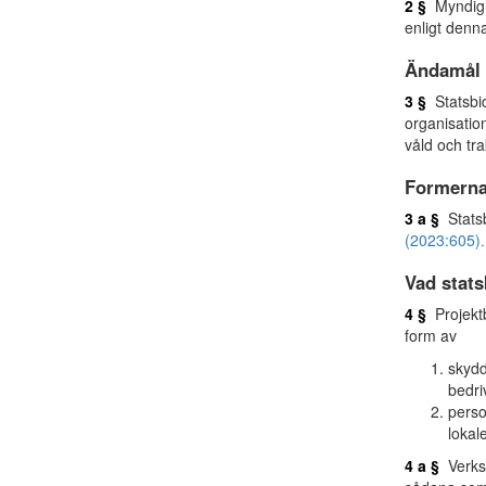
2 §
Myndighe
enligt denn
Ändamål 
3 §
Statsbid
organisatio
våld och tra
Formerna 
3 a §
Statsb
(2023:605).
Vad stats
4 §
Projektb
form av
skydd
bedri
perso
lokal
4 a §
Verksa