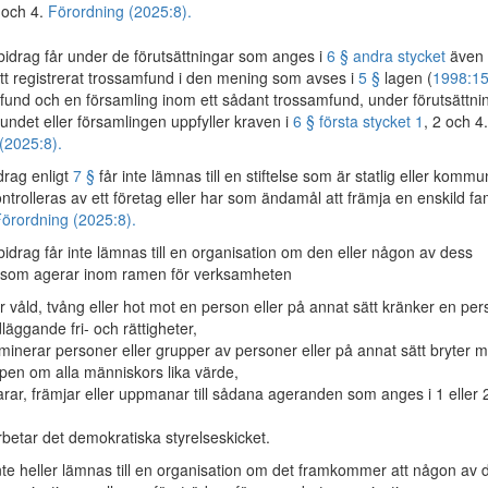
 och 4.
Förordning (2025:8).
idrag får under de förutsättningar som anges i
6 § andra stycket
även
 ett registrerat trossamfund i den mening som avses i
5 §
lagen (
1998:1
und och en församling inom ett sådant trossamfund, under förutsättni
fundet eller församlingen uppfyller kraven i
6 § första stycket 1
, 2 och 4.
(2025:8).
rag enligt
7 §
får inte lämnas till en stiftelse som är statlig eller kommu
ntrolleras av ett företag eller har som ändamål att främja en enskild fam
örordning (2025:8).
idrag får inte lämnas till en organisation om den eller någon av dess
e som agerar inom ramen för verksamheten
r våld, tvång eller hot mot en person eller på annat sätt kränker en pe
läggande fri- och rättigheter,
iminerar personer eller grupper av personer eller på annat sätt bryter m
ipen om alla människors lika värde,
arar, främjar eller uppmanar till sådana ageranden som anges i 1 eller 
betar det demokratiska styrelseskicket.
inte heller lämnas till en organisation om det framkommer att någon av 