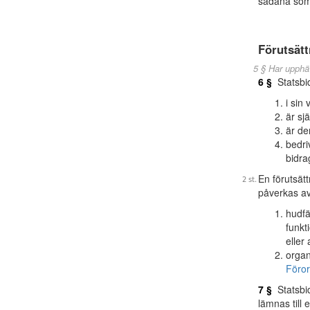
sådana som
Förutsätt
5 § Har upphä
6 §
Statsbid
i sin
är sj
är de
bedri
bidra
En förutsätt
påverkas av
hudfä
funkt
eller
organ
Föror
7 §
Statsbid
lämnas till 