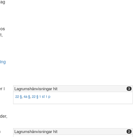
rag
hos
t,
ing
r i
Lagrumshänvisningar hit
3
22 §
,
4a §
,
22 § 1 st 1 p
der,
n
Lagrumshänvisningar hit
2