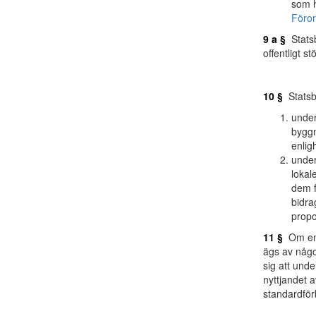
som h
Föror
9 a §
Statsbi
offentligt st
10 §
Statsbi
under
byggn
enlig
under
lokal
dem f
bidra
propo
11 §
Om en 
ägs av någo
sig att unde
nyttjandet 
standardför