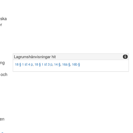
 ska
er
Lagrumshänvisningar hit
5
ing
18 § 1 st 4 p
,
18 § 1 st 3 p
,
14 §
,
16a §
,
16b §
 och
gen