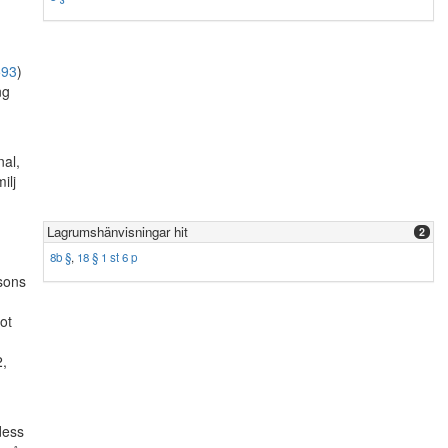
593
)
ng
nal,
ilj
Lagrumshänvisningar hit
2
8b §
,
18 § 1 st 6 p
rsons
ot
2,
dess