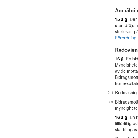
Anmälnin
15 a §
Den s
utan dröjsm
storleken p
Förordning 
Redovisn
16 §
En bidr
Myndigheten
av de motta
Bidragsmott
hur resultat
Redovisnin
Bidragsmott
myndighete
16 a §
En re
tillförlitl
ska bifogas