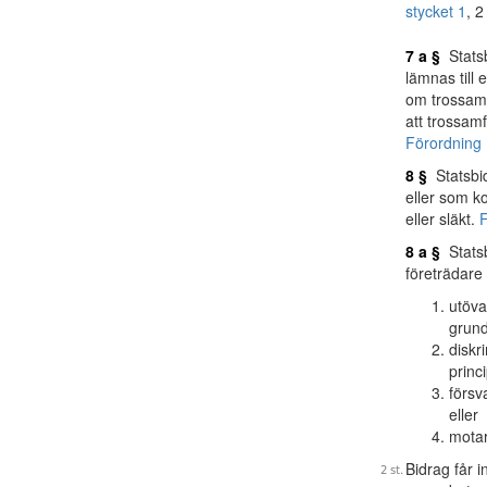
stycket 1
, 2
7 a §
Statsb
lämnas till
om trossamf
att trossam
Förordning 
8 §
Statsbid
eller som ko
eller släkt.
F
8 a §
Statsb
företrädar
utöva
grund
diskr
princ
försv
eller
motar
Bidrag får 