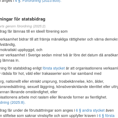
 anges i
4 §
.
Förordning (2023:605).
ningar för statsbidrag
vts genom förordning (2025:2).
rag får lämnas till en ideell förening som
 verksamhet bidrar till att främja mänskliga rättigheter och värna demokr
älvständig,
mokratiskt uppbyggd, och
ver verksamhet i Sverige sedan minst två år före det datum då ansöka
g lämnas in.
ning för statsbidrag enligt
första stycket
är att organisationens verksam
 rädsla för hot, våld eller trakasserier som har samband med
rg, nationellt eller etniskt ursprung, trosbekännelse, kön, ålder,
ionsnedsättning, sexuell läggning, könsöverskridande identitet eller uttr
 annan liknande omständighet, eller
isationens arbete mot rasism eller liknande former av fientlighet.
dning (2025:8).
rag får under de förutsättningar som anges i
6 § andra stycket
även
en stiftelse som saknar vinstsyfte och som uppfyller kraven i
6 § första