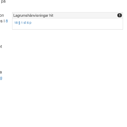
r på
ion
Lagrumshänvisningar hit
1
es i
8
18 § 1 st 6 p
et
ka
ng