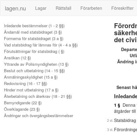
lagen.nu
Lagar
Rättsfall
Förarbeten
Föreskrifter
Förordn
Inledande bestämmelser (1 - 2 §§)
säkerhe
Ändamål med statsbidraget (3 §)
det civ
Formerna för statsbidraget (3 a §)
Vad statsbidrag får lämnas för (4 - 4 a §§)
Depart
Förutsättningar för statsbidrag ( §)
Utf
Ansökan (12 §)
Ändring i
Yttrande av Polismyndigheten (13 §)
Beslut och utbetalning (14 - 15 §§)
Anmälningsskyldighet (15 a §)
Redovisning (16 - 17 §§)
Senast h
Hinder mot utbetalning (17 a §)
Inledand
Återbetalning och återkrav (18 - 21 §§)
Bemyndigande (22 §)
1 §
Denna fö
Överklagande (23 §)
åtgärder til
Ändringar och övergångsbestämmelser
Statsbidrag
Förordning