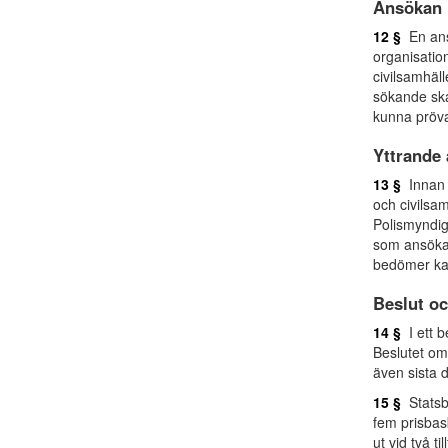
Ansökan
12 §
En ansö
organisatio
civilsamhäl
sökande ska
kunna pröv
Yttrande
13 §
Innan e
och civilsa
Polismyndig
som ansökan
bedömer ka
Beslut oc
14 §
I ett b
Beslutet om
även sista 
15 §
Statsbi
fem prisbas
ut vid två til