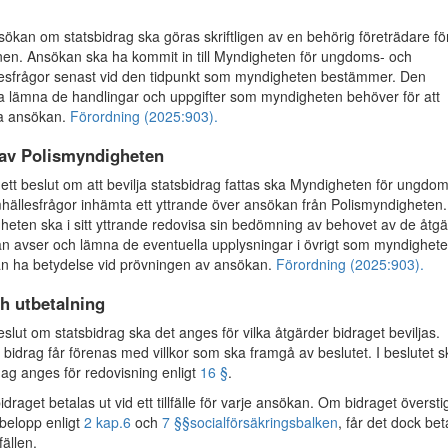
kan om statsbidrag ska göras skriftligen av en behörig företrädare fö
nen. Ansökan ska ha kommit in till Myndigheten för ungdoms- och
lesfrågor senast vid den tidpunkt som myndigheten bestämmer. Den
 lämna de handlingar och uppgifter som myndigheten behöver för att
a ansökan.
Förordning (2025:903).
 av Polismyndigheten
tt beslut om att bevilja statsbidrag fattas ska Myndigheten för ungdo
mhällesfrågor inhämta ett yttrande över ansökan från Polismyndigheten.
heten ska i sitt yttrande redovisa sin bedömning av behovet av de åtg
 avser och lämna de eventuella upplysningar i övrigt som myndighet
n ha betydelse vid prövningen av ansökan.
Förordning (2025:903).
h utbetalning
eslut om statsbidrag ska det anges för vilka åtgärder bidraget beviljas.
 bidrag får förenas med villkor som ska framgå av beslutet. I beslutet s
dag anges för redovisning enligt
16 §
.
draget betalas ut vid ett tillfälle för varje ansökan. Om bidraget översti
belopp enligt
2 kap.
6
och
7 §§
socialförsäkringsbalken
, får det dock bet
lfällen.