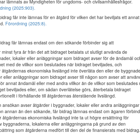
ar lämnats av Myndigheten för ungdoms- och civilsamhällesfrågor.
dning (2025:903).
drag får inte lämnas för en åtgärd för vilken det har beviljats ett annat
öd.
Förordning (2025:8).
drag får lämnas endast om den sökande förbinder sig att
 minst fyra år från det att bidraget betalats ut slutligt använda de
ader, lokaler eller anläggningar som bidraget avser för de ändamål och
het med de villkor som beslutades när bidraget beviljades, och
 åtgärdernas ekonomiska livslängd inte överlåta den eller de byggnade
er eller anläggningar som bidraget avser till någon som avser att anvä
ör annat ändamål eller med andra villkor än de villkor som beslutades 
get beviljades eller, om sådan överlåtelse görs, återbetala bidraget
rtionellt i förhållande till åtgärdernas återstående livslängd.
ansökan avser åtgärder i byggnader, lokaler eller andra anläggninga
n annan än den sökande, får bidrag lämnas endast om ägaren förbind
r åtgärdernas ekonomiska livslängd inte ta ut högre ersättning för
av byggnaderna, lokalerna eller anläggningarna på grund av den
bättring som åtgärderna medfört till den del de finansierats med bidrag