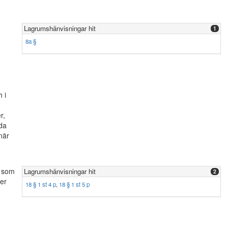
Lagrumshänvisningar hit
1
8a §
 i
r,
nda
när
r som
Lagrumshänvisningar hit
2
er
18 § 1 st 4 p
,
18 § 1 st 5 p
.