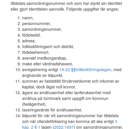
tilldelats samordningsnummer och som har styrkt sin identitet
eller gjort identiteten sannolik. Följande uppgifter får anges:
namn,
personnummer,
samordningsnummer,
födelsetid,
adress,
folkbokföringsort och distrikt,
födelsehemort,
svenskt medborgarskap,
make eller vårdnadshavare,
avregistrering enligt
19
-
22 §§
folkbokföringslagen
, med
angivande av tidpunkt,
summan av fastställd förvärvsinkomst och inkomst av
kapital, dock lägst noll kronor,
ägare av småhusenhet eller lantbruksenhet med
småhus på tomtmark samt uppgift om kommun
(belägenhet),
taxeringsvärde för småhusenhet,
tidpunkt för när ett samordningsnummer har tilldelats
och när vilandeförklaring kan komma att ske enligt
3
kap. 2 § 1
lagen (
2022:1697
) om samordningsnummer,