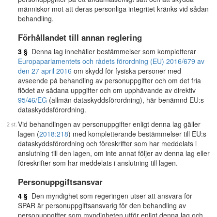
människor mot att deras personliga integritet kränks vid sådan
behandling.
Förhållandet till annan reglering
3 §
Denna lag innehåller bestämmelser som kompletterar
Europaparlamentets och rådets förordning (EU) 2016/679 av
den 27 april 2016
om skydd för fysiska personer med
avseende på behandling av personuppgifter och om det fria
flödet av sådana uppgifter och om upphävande av direktiv
95/46/EG
(allmän dataskyddsförordning), här benämnd EU:s
dataskyddsförordning.
Vid behandlingen av personuppgifter enligt denna lag gäller
lagen (
2018:218
) med kompletterande bestämmelser till EU:s
dataskyddsförordning och föreskrifter som har meddelats i
anslutning till den lagen, om inte annat följer av denna lag eller
föreskrifter som har meddelats i anslutning till lagen.
Personuppgiftsansvar
4 §
Den myndighet som regeringen utser att ansvara för
SPAR är personuppgiftsansvarig för den behandling av
personuppgifter som myndigheten utför enligt denna lag och