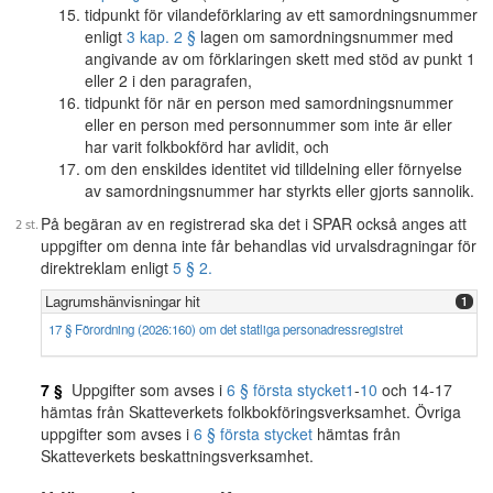
tidpunkt för vilandeförklaring av ett samordningsnummer
enligt
3 kap. 2 §
lagen om samordningsnummer med
angivande av om förklaringen skett med stöd av punkt 1
eller 2 i den paragrafen,
tidpunkt för när en person med samordningsnummer
eller en person med personnummer som inte är eller
har varit folkbokförd har avlidit, och
om den enskildes identitet vid tilldelning eller förnyelse
av samordningsnummer har styrkts eller gjorts sannolik.
På begäran av en registrerad ska det i SPAR också anges att
uppgifter om denna inte får behandlas vid urvalsdragningar för
direktreklam enligt
5 § 2.
Lagrumshänvisningar hit
1
17 § Förordning (2026:160) om det statliga personadressregistret
7 §
Uppgifter som avses i
6 § första stycket
1
-
10
och 14-17
hämtas från Skatteverkets folkbokföringsverksamhet. Övriga
uppgifter som avses i
6 § första stycket
hämtas från
Skatteverkets beskattningsverksamhet.