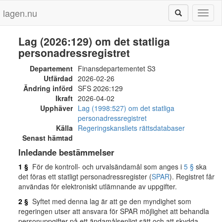
lagen.nu
Toggl
naviga
Lag (2026:129) om det statliga
personadressregistret
Departement
Finansdepartementet S3
Utfärdad
2026-02-26
Ändring införd
SFS 2026:129
Ikraft
2026-04-02
Upphäver
Lag (1998:527) om det statliga
personadressregistret
Källa
Regeringskansliets rättsdatabaser
Senast hämtad
Inledande bestämmelser
1 §
För de kontroll- och urvalsändamål som anges i
5 §
ska
det föras ett statligt personadressregister (
SPAR
). Registret får
användas för elektroniskt utlämnande av uppgifter.
2 §
Syftet med denna lag är att ge den myndighet som
regeringen utser att ansvara för SPAR möjlighet att behandla
personuppgifter på ett ändamålsenligt sätt och att skydda