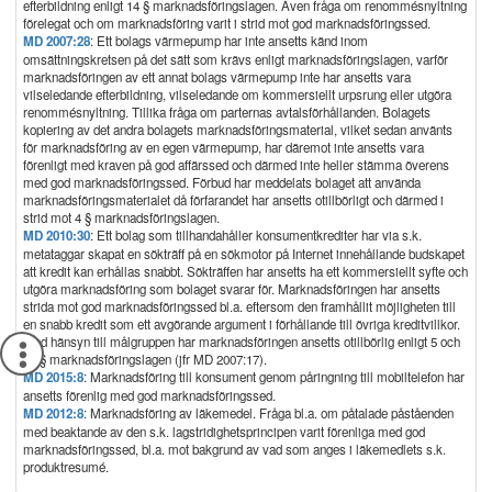
efterbildning enligt 14 § marknadsföringslagen. Även fråga om renommésnyltning
förelegat och om marknadsföring varit i strid mot god marknadsföringssed.
MD 2007:28
: Ett bolags värmepump har inte ansetts känd inom
omsättningskretsen på det sätt som krävs enligt marknadsföringslagen, varför
marknadsföringen av ett annat bolags värmepump inte har ansetts vara
vilseledande efterbildning, vilseledande om kommersiellt urpsrung eller utgöra
renommésnyltning. Tillika fråga om parternas avtalsförhållanden. Bolagets
kopiering av det andra bolagets marknadsföringsmaterial, vilket sedan använts
för marknadsföring av en egen värmepump, har däremot inte ansetts vara
förenligt med kraven på god affärssed och därmed inte heller stämma överens
med god marknadsföringssed. Förbud har meddelats bolaget att använda
marknadsföringsmaterialet då förfarandet har ansetts otillbörligt och därmed i
strid mot 4 § marknadsföringslagen.
MD 2010:30
: Ett bolag som tillhandahåller konsumentkrediter har via s.k.
metataggar skapat en sökträff på en sökmotor på Internet innehållande budskapet
att kredit kan erhållas snabbt. Sökträffen har ansetts ha ett kommersiellt syfte och
utgöra marknadsföring som bolaget svarar för. Marknadsföringen har ansetts
strida mot god marknadsföringssed bl.a. eftersom den framhållit möjligheten till
en snabb kredit som ett avgörande argument i förhållande till övriga kreditvillkor.
Med hänsyn till målgruppen har marknadsföringen ansetts otillbörlig enligt 5 och
6 §§ marknadsföringslagen (jfr MD 2007:17).
MD 2015:8
: Marknadsföring till konsument genom påringning till mobiltelefon har
ansetts förenlig med god marknadsföringssed.
MD 2012:8
: Marknadsföring av läkemedel. Fråga bl.a. om påtalade påståenden
med beaktande av den s.k. lagstridighetsprincipen varit förenliga med god
marknadsföringssed, bl.a. mot bakgrund av vad som anges i läkemedlets s.k.
produktresumé.