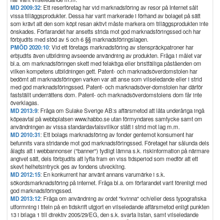
MD 2009:32
: Ett reserföretag har vid marknadsföring av resor på Internet sålt
vissa tilläggsprodukter. Dessa har varit markerade i förhand av bolaget på sätt
som krävt att den som köpt resan aktivt måste markera om tilläggsprodukten inte
önskades. Förfarandet har ansetts strida mot god marknadsföringssed och har
förbjudits med stöd av 5 och 6 §§ marknadsföringslagen.
PMÖD 2020:10
: Vid ett företags marknadsföring av stenspräckpatroner har
erbjudits även utbildning avseende användning av produkten. Fråga i målet var
bl.a. om marknadsföringen skett med felaktiga eller bristfälliga påståenden om
vilken kompetens utbildningen gett. Patent- och marknadsöverdomstolen har
bedömt att marknadsföringen varken var att anse som vilseledande eller i strid
med god marknadsföringssed. Patent- och marknadsöver-domstolen har därför
fastställt underrättens dom. Patent- och marknadsöverdomstolens dom får inte
överklagas.
MD 2013:9
: Fråga om Sulake Sverige AB:s affärsmetod att låta underåriga ingå
köpeavtal på webbplatsen www.habbo.se utan förmyndares samtycke samt om
användningen av vissa standardavtalsvillkor stått i strid mot lag m.m.
MD 2010:31
: Ett bolags marknadsföring av fonder gentemot konsument har
befunnits vara stridande mot god marknadsföringssed. Företaget har sålunda dels
ålagts att i webbannonser ("banner") tydligt lämna s.k. riskinformation på närmare
angivet sätt, dels förbjudits att lyfta fram en viss tidsperiod som medför att ett
skevt helhetsintryck ges av fondens utveckling.
MD 2012:15
: En konkurrent har använt annans varumärke i s.k.
sökordsmarknadsföring på internet. Fråga bl.a. om förfarandet varit förenligt med
god marknadsföringssed.
MD 2013:12
: Fråga om användning av ordet "kvinna" och/eller dess typografiska
utformning i titeln på en tidskrift utgjort en vilseledande affärsmetod enligt punkten
13 i bilaga 1 till direktiv 2005/29/EG, den s.k. svarta listan, samt vilseledande