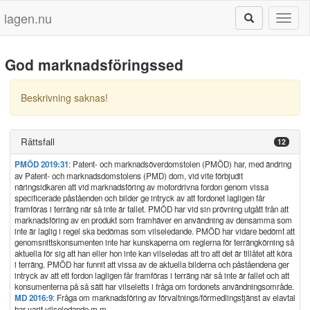
lagen.nu
Toggl
naviga
God marknadsföringssed
Beskrivning saknas!
Rättsfall
12
PMÖD 2019:31
: Patent- och marknadsöverdomstolen (PMÖD) har, med ändring
av Patent- och marknadsdomstolens (PMD) dom, vid vite förbjudit
näringsidkaren att vid marknadsföring av motordrivna fordon genom vissa
specificerade påståenden och bilder ge intryck av att fordonet lagligen får
framföras i terräng när så inte är fallet. PMÖD har vid sin prövning utgått från att
marknadsföring av en produkt som framhäver en användning av densamma som
inte är laglig i regel ska bedömas som vilseledande. PMÖD har vidare bedömt att
genomsnittskonsumenten inte har kunskaperna om reglerna för terrängkörning så
aktuella för sig att han eller hon inte kan vilseledas att tro att det är tillåtet att köra
i terräng. PMÖD har funnit att vissa av de aktuella bilderna och påståendena ger
intryck av att ett fordon lagligen får framföras i terräng när så inte är fallet och att
konsumenterna på så sätt har vilseletts i fråga om fordonets användningsområde.
MD 2016:9
: Fråga om marknadsföring av förvaltnings/förmedlingstjänst av elavtal
har varit vilseledande m.m.