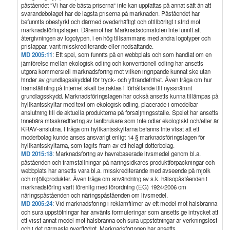
påståendet "Vi har de bästa priserna" inte kan uppfattas på annat sätt än att
svarandebolaget har de lägsta priserna på marknaden. Påståendet har
befunnits obestyrkt och därmed ovederhäftigt och otillbörligt i strid mot
marknadsföringslagen. Däremot har Marknadsdomstolen inte funnit att
återgivningen av logotypen, i en hög tillsammans med andra logotyper och
prislappar, varit misskrediterande eller nedsättande.
MD 2005:11
: Ett spel, som funnits på en webbplats och som handlat om en
jämförelse mellan ekologisk odling och konventionell odling har ansetts
utgöra kommersiell marknadsföring mot vilken ingripande kunnat ske utan
hinder av grundlagsskyddet för tryck- och yttrandefrihet. Även fråga om hur
framställning på Internet skall betraktas i förhållande till nyssnämnt
grundlagsskydd. Marknadsföringslagen har också ansetts kunna tillämpas på
hyllkantsskyltar med text om ekologisk odling, placerade i omedelbar
anslutning till de aktuella produkterna på försäljningsställe. Spelet har ansetts
innebära misskreditering av lantbrukare som inte odlar ekologiskt och/eller är
KRAV-anslutna. I fråga om hyllkantsskyltarna befanns inte visat att ett
moderbolag kunde anses ansvarigt enligt 14 § marknadsföringslagen för
hyllkantsskyltarna, som tagits fram av ett helägt dotterbolag.
MD 2015:18
: Marknadsföring av havrebaserade livsmedel genom bl.a.
påståenden och framställningar på näringsidkares produktförpackningar och
webbplats har ansetts vara bl.a. misskrediterande med avseende på mjölk
och mjölkprodukter. Även fråga om användning av s.k. hälsopåståenden i
marknadsföring varit förenlig med förordning (EG) 1924/2006 om
näringspåståenden och näringspåståenden om livsmedel.
MD 2005:24
: Vid marknadsföring i reklamfilmer av ett medel mot halsbränna
och sura uppstötningar har använts formuleringar som ansetts ge intrycket att
ett visst annat medel mot halsbränna och sura uppstötningar är verkningslöst
och i det närmaste överflödigt. Marknadsföringen har ansetts