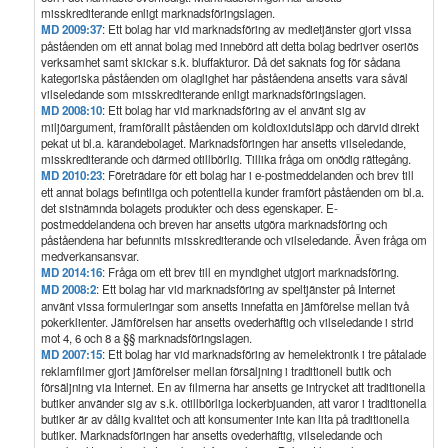
misskrediterande enligt marknadsföringslagen.
MD 2009:37
: Ett bolag har vid marknadsföring av medietjänster gjort vissa
påståenden om ett annat bolag med innebörd att detta bolag bedriver oseriös
verksamhet samt skickar s.k. bluffakturor. Då det saknats fog för sådana
kategoriska påståenden om olaglighet har påståendena ansetts vara såväl
vilseledande som misskrediterande enligt marknadsföringslagen.
MD 2008:10
: Ett bolag har vid marknadsföring av el använt sig av
miljöargument, framförallt påståenden om koldioxidutsläpp och därvid direkt
pekat ut bl.a. kärandebolaget. Marknadsföringen har ansetts vilseledande,
misskrediterande och därmed otillbörlig. Tillika fråga om onödig rättegång.
MD 2010:23
: Företrädare för ett bolag har i e-postmeddelanden och brev till
ett annat bolags befintliga och potentiella kunder framfört påståenden om bl.a.
det sistnämnda bolagets produkter och dess egenskaper. E-
postmeddelandena och breven har ansetts utgöra marknadsföring och
påståendena har befunnits misskrediterande och vilseledande. Även fråga om
medverkansansvar.
MD 2014:16
: Fråga om ett brev till en myndighet utgjort marknadsföring.
MD 2008:2
: Ett bolag har vid marknadsföring av speltjänster på Internet
använt vissa formuleringar som ansetts innefatta en jämförelse mellan två
pokerklienter. Jämförelsen har ansetts ovederhäftig och vilseledande i strid
mot 4, 6 och 8 a §§ marknadsföringslagen.
MD 2007:15
: Ett bolag har vid marknadsföring av hemelektronik i tre påtalade
reklamfilmer gjort jämförelser mellan försäljning i traditionell butik och
försäljning via Internet. En av filmerna har ansetts ge intrycket att traditionella
butiker använder sig av s.k. otillbörliga lockerbjuanden, att varor i traditionella
butiker är av dålig kvalitet och att konsumenter inte kan lita på traditionella
butiker. Marknadsföringen har ansetts ovederhäftig, vilseledande och