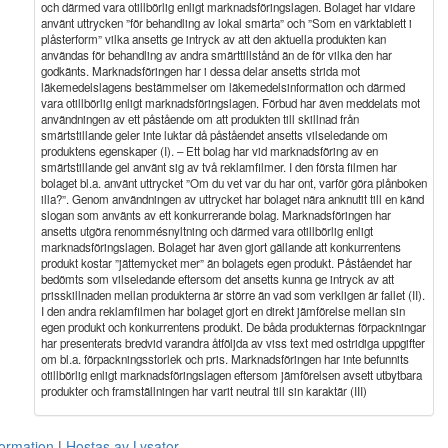
och därmed vara otillbörlig enligt marknadsföringslagen. Bolaget har vidare
använt uttrycken ”för behandling av lokal smärta” och ”Som en värktablett i
plåsterform” vilka ansetts ge intryck av att den aktuella produkten kan
användas för behandling av andra smärttillstånd än de för vilka den har
godkänts. Marknadsföringen har i dessa delar ansetts strida mot
läkemedelslagens bestämmelser om läkemedelsinformation och därmed
vara otillbörlig enligt marknadsföringslagen. Förbud har även meddelats mot
användningen av ett påstående om att produkten till skillnad från
smärtstillande geler inte luktar då påståendet ansetts vilseledande om
produktens egenskaper (I). – Ett bolag har vid marknadsföring av en
smärtstillande gel använt sig av två reklamfilmer. I den första filmen har
bolaget bl.a. använt uttrycket ”Om du vet var du har ont, varför göra plånboken
illa?”. Genom användningen av uttrycket har bolaget nära anknutit till en känd
slogan som använts av ett konkurrerande bolag. Marknadsföringen har
ansetts utgöra renommésnyltning och därmed vara otillbörlig enligt
marknadsföringslagen. Bolaget har även gjort gällande att konkurrentens
produkt kostar ”jättemycket mer” än bolagets egen produkt. Påståendet har
bedömts som vilseledande eftersom det ansetts kunna ge intryck av att
prisskillnaden mellan produkterna är större än vad som verkligen är fallet (II).
I den andra reklamfilmen har bolaget gjort en direkt jämförelse mellan sin
egen produkt och konkurrentens produkt. De båda produkternas förpackningar
har presenterats bredvid varandra åtföljda av viss text med ostridiga uppgifter
om bl.a. förpackningsstorlek och pris. Marknadsföringen har inte befunnits
otillbörlig enligt marknadsföringslagen eftersom jämförelsen avsett utbytbara
produkter och framställningen har varit neutral till sin karaktär (III)
formation
Hostas av Lysator