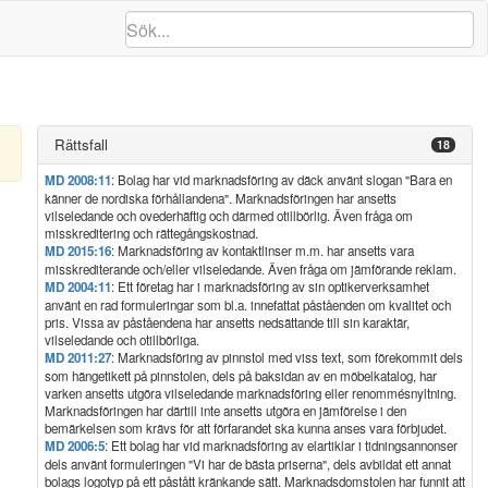
Rättsfall
18
MD 2008:11
: Bolag har vid marknadsföring av däck använt slogan "Bara en
känner de nordiska förhållandena". Marknadsföringen har ansetts
vilseledande och ovederhäftig och därmed otillbörlig. Även fråga om
misskreditering och rättegångskostnad.
MD 2015:16
: Marknadsföring av kontaktlinser m.m. har ansetts vara
misskrediterande och/eller vilseledande. Även fråga om jämförande reklam.
MD 2004:11
: Ett företag har i marknadsföring av sin optikerverksamhet
använt en rad formuleringar som bl.a. innefattat påståenden om kvalitet och
pris. Vissa av påståendena har ansetts nedsättande till sin karaktär,
vilseledande och otillbörliga.
MD 2011:27
: Marknadsföring av pinnstol med viss text, som förekommit dels
som hängetikett på pinnstolen, dels på baksidan av en möbelkatalog, har
varken ansetts utgöra vilseledande marknadsföring eller renommésnyltning.
Marknadsföringen har därtill inte ansetts utgöra en jämförelse i den
bemärkelsen som krävs för att förfarandet ska kunna anses vara förbjudet.
MD 2006:5
: Ett bolag har vid marknadsföring av elartiklar i tidningsannonser
dels använt formuleringen "Vi har de bästa priserna", dels avbildat ett annat
bolags logotyp på ett påstått kränkande sätt. Marknadsdomstolen har funnit att