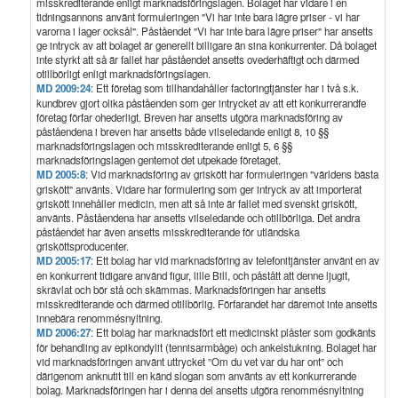
misskrediterande enligt marknadsföringslagen. Bolaget har vidare i en
tidningsannons använt formuleringen "Vi har inte bara lägre priser - vi har
varorna i lager också!". Påståendet "Vi har inte bara lägre priser" har ansetts
ge intryck av att bolaget är generellt billigare än sina konkurrenter. Då bolaget
inte styrkt att så är fallet har påståendet ansetts ovederhäftigt och därmed
otillbörligt enligt marknadsföringslagen.
MD 2009:24
: Ett företag som tillhandahåller factoringtjänster har i två s.k.
kundbrev gjort olika påståenden som ger intrycket av att ett konkurrerandfe
företag förfar ohederligt. Breven har ansetts utgöra marknadsföring av
påståendena i breven har ansetts både vilseledande enligt 8, 10 §§
marknadsföringslagen och misskrediterande enligt 5, 6 §§
marknadsföringslagen gentemot det utpekade företaget.
MD 2005:8
: Vid marknadsföring av griskött har formuleringen "världens bästa
griskött" använts. Vidare har formulering som ger intryck av att importerat
griskött innehåller medicin, men att så inte är fallet med svenskt griskött,
använts. Påståendena har ansetts vilseledande och otillbörliga. Det andra
påståendet har även ansetts misskrediterande för utländska
grisköttsproducenter.
MD 2005:17
: Ett bolag har vid marknadsföring av telefonitjänster använt en av
en konkurrent tidigare använd figur, lille Bill, och påstått att denne ljugit,
skrävlat och bör stå och skämmas. Marknadsföringen har ansetts
misskrediterande och därmed otillbörlig. Förfarandet har däremot inte ansetts
innebära renommésnyltning.
MD 2006:27
: Ett bolag har marknadsfört ett medicinskt plåster som godkänts
för behandling av epikondylit (tennisarmbåge) och ankelstukning. Bolaget har
vid marknadsföringen använt uttrycket ”Om du vet var du har ont” och
därigenom anknutit till en känd slogan som använts av ett konkurrerande
bolag. Marknadsföringen har i denna del ansetts utgöra renommésnyltning