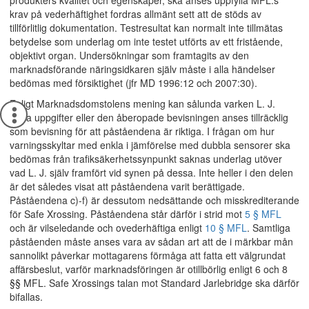
produkters kvalitet och egenskaper, ska anses uppfylla MFL:s
krav på vederhäftighet fordras allmänt sett att de stöds av
tillförlitlig dokumentation. Testresultat kan normalt inte tillmätas
betydelse som underlag om inte testet utförts av ett fristående,
objektivt organ. Undersökningar som framtagits av den
marknadsförande näringsidkaren själv måste i alla händelser
bedömas med försiktighet (jfr MD 1996:12 och 2007:30).
Enligt Marknadsdomstolens mening kan sålunda varken L. J.
egna uppgifter eller den åberopade bevisningen anses tillräcklig
som bevisning för att påståendena är riktiga. I frågan om hur
varningsskyltar med enkla i jämförelse med dubbla sensorer ska
bedömas från trafiksäkerhetssynpunkt saknas underlag utöver
vad L. J. själv framfört vid synen på dessa. Inte heller i den delen
är det således visat att påståendena varit berättigade.
Påståendena c)-f) är dessutom nedsättande och misskrediterande
för Safe Xrossing. Påståendena står därför i strid mot
5 § MFL
och är vilseledande och ovederhäftiga enligt
10 § MFL
. Samtliga
påståenden måste anses vara av sådan art att de i märkbar mån
sannolikt påverkar mottagarens förmåga att fatta ett välgrundat
affärsbeslut, varför marknadsföringen är otillbörlig enligt 6 och 8
§§ MFL. Safe Xrossings talan mot Standard Jarlebridge ska därför
bifallas.