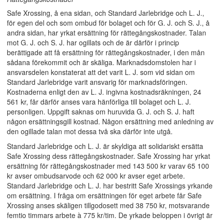
Safe Xrossing, å ena sidan, och Standard Jarlebridge och L. J.,
för egen del och som ombud för bolaget och för G. J. och S. J., å
andra sidan, har yrkat ersättning för rättegångskostnader. Talan
mot G. J. och S. J. har ogillats och de är därför i princip
berättigade att få ersättning för rättegångskostnader, i den mån
sådana förekommit och är skäliga. Marknadsdomstolen har i
ansvarsdelen konstaterat att det varit L. J. som vid sidan om
Standard Jarlebridge varit ansvarig för marknadsföringen.
Kostnaderna enligt den av L. J. ingivna kostnadsräkningen, 24
561 kr, får därför anses vara hänförliga till bolaget och L. J.
personligen. Uppgift saknas om huruvida G. J. och S. J. haft
någon ersättningsgill kostnad. Någon ersättning med anledning av
den ogillade talan mot dessa två ska därför inte utgå.
Standard Jarlebridge och L. J. är skyldiga att solidariskt ersätta
Safe Xrossing dess rättegångskostnader. Safe Xrossing har yrkat
ersättning för rättegångskostnader med 143 500 kr varav 65 100
kr avser ombudsarvode och 62 000 kr avser eget arbete.
Standard Jarlebridge och L. J. har bestritt Safe Xrossings yrkande
om ersättning. I fråga om ersättningen för eget arbete får Safe
Xrossing anses skäligen tillgodosett med 38 750 kr, motsvarande
femtio timmars arbete à 775 kr/tim. De yrkade beloppen i övrigt är