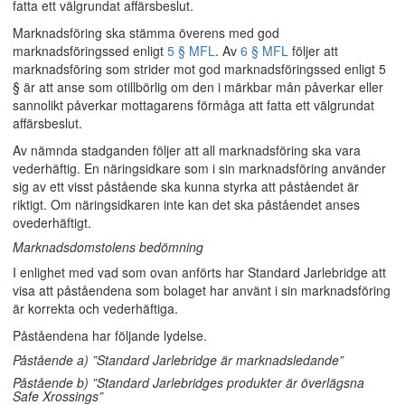
fatta ett välgrundat affärsbeslut.
Marknadsföring ska stämma överens med god
marknadsföringssed enligt
5 § MFL
. Av
6 § MFL
följer att
marknadsföring som strider mot god marknadsföringssed enligt 5
§ är att anse som otillbörlig om den i märkbar mån påverkar eller
sannolikt påverkar mottagarens förmåga att fatta ett välgrundat
affärsbeslut.
Av nämnda stadganden följer att all marknadsföring ska vara
vederhäftig. En näringsidkare som i sin marknadsföring använder
sig av ett visst påstående ska kunna styrka att påståendet är
riktigt. Om näringsidkaren inte kan det ska påståendet anses
ovederhäftigt.
Marknadsdomstolens bedömning
I enlighet med vad som ovan anförts har Standard Jarlebridge att
visa att påståendena som bolaget har använt i sin marknadsföring
är korrekta och vederhäftiga.
Påståendena har följande lydelse.
Påstående a) ”Standard Jarlebridge är marknadsledande”
Påstående b) ”Standard Jarlebridges produkter är överlägsna
Safe Xrossings”