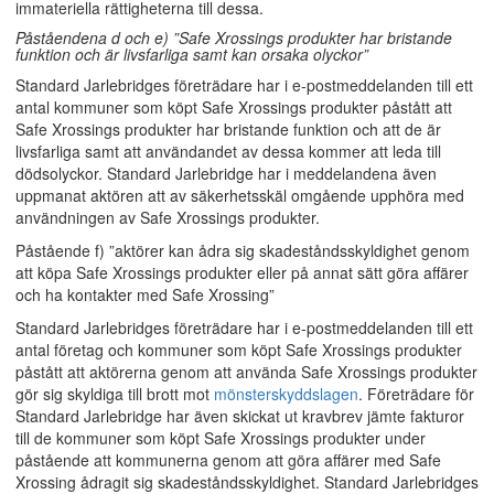
immateriella rättigheterna till dessa.
Påståendena d och e) ”Safe Xrossings produkter har bristande
funktion och är livsfarliga samt kan orsaka olyckor”
Standard Jarlebridges företrädare har i e-postmeddelanden till ett
antal kommuner som köpt Safe Xrossings produkter påstått att
Safe Xrossings produkter har bristande funktion och att de är
livsfarliga samt att användandet av dessa kommer att leda till
dödsolyckor. Standard Jarlebridge har i meddelandena även
uppmanat aktören att av säkerhetsskäl omgående upphöra med
användningen av Safe Xrossings produkter.
Påstående f) ”aktörer kan ådra sig skadeståndsskyldighet genom
att köpa Safe Xrossings produkter eller på annat sätt göra affärer
och ha kontakter med Safe Xrossing”
Standard Jarlebridges företrädare har i e-postmeddelanden till ett
antal företag och kommuner som köpt Safe Xrossings produkter
påstått att aktörerna genom att använda Safe Xrossings produkter
gör sig skyldiga till brott mot
mönsterskyddslagen
. Företrädare för
Standard Jarlebridge har även skickat ut kravbrev jämte fakturor
till de kommuner som köpt Safe Xrossings produkter under
påstående att kommunerna genom att göra affärer med Safe
Xrossing ådragit sig skadeståndsskyldighet. Standard Jarlebridges