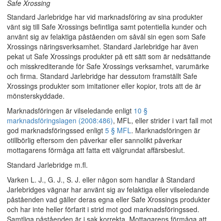
Safe Xrossing
Standard Jarlebridge har vid marknadsföring av sina produkter
vänt sig till Safe Xrossings befintliga samt potentiella kunder och
använt sig av felaktiga påståenden om såväl sin egen som Safe
Xrossings näringsverksamhet. Standard Jarlebridge har även
pekat ut Safe Xrossings produkter på ett sätt som är nedsättande
och misskrediterande för Safe Xrossings verksamhet, varumärke
och firma. Standard Jarlebridge har dessutom framställt Safe
Xrossings produkter som imitationer eller kopior, trots att de är
mönsterskyddade.
Marknadsföringen är vilseledande enligt
10 §
marknadsföringslagen (2008:486)
, MFL, eller strider i vart fall mot
god marknadsföringssed enligt
5 § MFL
. Marknadsföringen är
otillbörlig eftersom den påverkar eller sannolikt påverkar
mottagarens förmåga att fatta ett välgrundat affärsbeslut.
Standard Jarlebridge m.fl.
Varken L. J., G. J., S. J. eller någon som handlar å Standard
Jarlebridges vägnar har använt sig av felaktiga eller vilseledande
påståenden vad gäller deras egna eller Safe Xrossings produkter
och har inte heller förfarit i strid mot god marknadsföringssed.
Samtliga påståenden är i sak korrekta. Mottagarens förmåga att