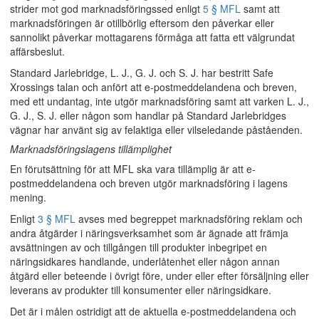
strider mot god marknadsföringssed enligt
5 § MFL
samt att
marknadsföringen är otillbörlig eftersom den påverkar eller
sannolikt påverkar mottagarens förmåga att fatta ett välgrundat
affärsbeslut.
Standard Jarlebridge, L. J., G. J. och S. J. har bestritt Safe
Xrossings talan och anfört att e-postmeddelandena och breven,
med ett undantag, inte utgör marknadsföring samt att varken L. J.,
G. J., S. J. eller någon som handlar på Standard Jarlebridges
vägnar har använt sig av felaktiga eller vilseledande påståenden.
Marknadsföringslagens tillämplighet
En förutsättning för att MFL ska vara tillämplig är att e-
postmeddelandena och breven utgör marknadsföring i lagens
mening.
Enligt
3 § MFL
avses med begreppet marknadsföring reklam och
andra åtgärder i näringsverksamhet som är ägnade att främja
avsättningen av och tillgången till produkter inbegripet en
näringsidkares handlande, underlåtenhet eller någon annan
åtgärd eller beteende i övrigt före, under eller efter försäljning eller
leverans av produkter till konsumenter eller näringsidkare.
Det är i målen ostridigt att de aktuella e-postmeddelandena och