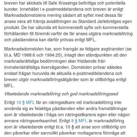
breven har skickats till Safe Xrossings befintliga och potentiella
kunder. Innehållet i e-postmeddelandena och breven är enligt
Marknadsdomstolens mening sådant att syftet med dessa får
anses vara att främja avsättningen av Standard Jarlebridges egen
produkt. De har sålunda ett kommersiellt syfte och kommersiella
förhållanden till föremål varför de får anses utgöra marknadsföring
och påståendena kan därför prövas enligt MFL.
Marknadsdomstolen har, som framgår av tidigare avgöranden (se
bl.a. MD 1988:6 och 1994:25), intagit den ståndpunkten att den
marknadsrättsliga bedömningen sker fristående från
immaterialrättsliga överväganden. Domstolen prövar således
endast frågan huruvida de aktuella e-postmeddelandena och
breven utgör marknadsföringsåtgärder som är otillbörliga enligt
MFL.
Vilseledande marknadsföring och god marknadsföringssed
Enligt
10 § MFL
får en näringsidkare vid marknadsföring inte
använda sig av felaktiga påståenden eller andra framställningar
som är vilseledande i fråga om näringsidkarens egen eller någon
annans näringsverksamhet. Enligt
8 § MFL
är marknadsföring
som är vilseledande enligt bl.a. 10 § att anse som otillbörlig om
den påverkar eller sannolikt påverkar mottagarens förmåga att