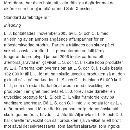
företrädare har även hotat att vidta rättsliga åtgärder mot de
aktörer som har gjort affärer med Safe Xrossing.
Standard Jarlebridge m.fl.
Inledning
L. J. kontaktades i november 2005 av L. S. och C. I. med
anledning av en annons angående affärspartner för en
mönsterskyddad produkt. Parterna träffades och skrev på ett
sekretessavtal varefter L. J. presenterade en fullt färdig
fungerande prototyp. I januari 2006 ingick parterna ett
återförsäljaravtal enligt vilket L. S. och C. I. skulle köpa produkter
av L. J. Parterna kom överens om att L. S. och C. I. skulle betala
102 000 kr till L. J. för att han skulle utveckla produkten så att den
gick att sälja på marknaden. L. S. och C. I. betalade 51 000 kr till
L. J., som då redan hade börjat arbeta med utveckling av
produkten i enlighet med avtalet. L. J. förevisade därefter en
utvecklad prototyp för L. S. och C. I., vilka framförde krav på
ytterligare ändringar. Då L. S. och C. I. inte ville betala för av L. J.
utfört arbete samt för de ändringar som enligt deras önskemål
skulle genomföras, hävde L. J. återförsäljaravtalet. L. S. och C. I.
har därefter utvecklat och sålt produkten själva vilket är ett brott
mot såväl det sekretessavtal som återförsäljaravtal som ingicks