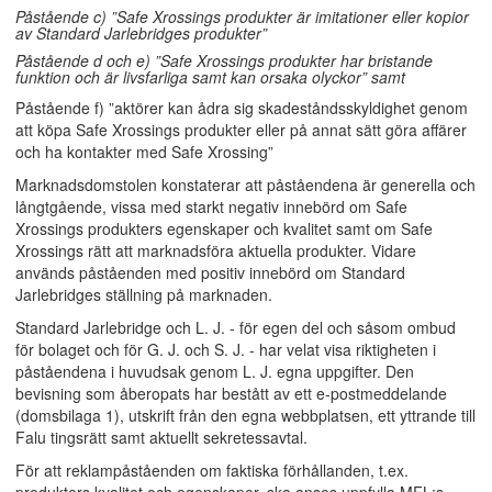
Påstående c) ”Safe Xrossings produkter är imitationer eller kopior
av Standard Jarlebridges produkter”
Påstående d och e) ”Safe Xrossings produkter har bristande
funktion och är livsfarliga samt kan orsaka olyckor” samt
Påstående f) ”aktörer kan ådra sig skadeståndsskyldighet genom
att köpa Safe Xrossings produkter eller på annat sätt göra affärer
och ha kontakter med Safe Xrossing”
Marknadsdomstolen konstaterar att påståendena är generella och
långtgående, vissa med starkt negativ innebörd om Safe
Xrossings produkters egenskaper och kvalitet samt om Safe
Xrossings rätt att marknadsföra aktuella produkter. Vidare
används påståenden med positiv innebörd om Standard
Jarlebridges ställning på marknaden.
Standard Jarlebridge och L. J. - för egen del och såsom ombud
för bolaget och för G. J. och S. J. - har velat visa riktigheten i
påståendena i huvudsak genom L. J. egna uppgifter. Den
bevisning som åberopats har bestått av ett e-postmeddelande
(domsbilaga 1), utskrift från den egna webbplatsen, ett yttrande till
Falu tingsrätt samt aktuellt sekretessavtal.
För att reklampåståenden om faktiska förhållanden, t.ex.