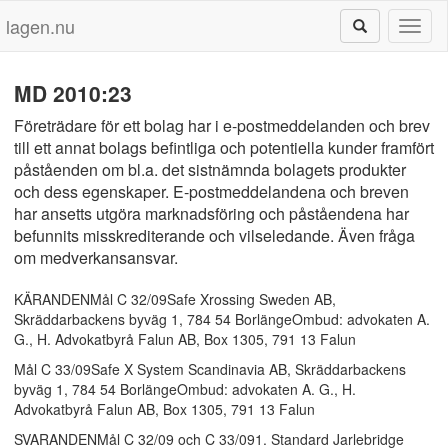
lagen.nu
Toggl
naviga
MD 2010:23
Företrädare för ett bolag har i e-postmeddelanden och brev
till ett annat bolags befintliga och potentiella kunder framfört
påståenden om bl.a. det sistnämnda bolagets produkter
och dess egenskaper. E-postmeddelandena och breven
har ansetts utgöra marknadsföring och påståendena har
befunnits misskrediterande och vilseledande. Även fråga
om medverkansansvar.
KÄRANDENMål C 32/09Safe Xrossing Sweden AB,
Skräddarbackens byväg 1, 784 54 BorlängeOmbud: advokaten A.
G., H. Advokatbyrå Falun AB, Box 1305, 791 13 Falun
Mål C 33/09Safe X System Scandinavia AB, Skräddarbackens
byväg 1, 784 54 BorlängeOmbud: advokaten A. G., H.
Advokatbyrå Falun AB, Box 1305, 791 13 Falun
SVARANDENMål C 32/09 och C 33/091. Standard Jarlebridge