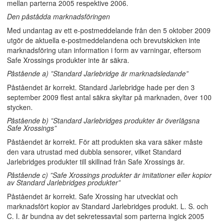
mellan parterna 2005 respektive 2006.
Den påstådda marknadsföringen
Med undantag av ett e-postmeddelande från den 5 oktober 2009
utgör de aktuella e-postmeddelandena och brevutskicken inte
marknadsföring utan information i form av varningar, eftersom
Safe Xrossings produkter inte är säkra.
Påstående a) ”Standard Jarlebridge är marknadsledande”
Påståendet är korrekt. Standard Jarlebridge hade per den 3
september 2009 flest antal säkra skyltar på marknaden, över 100
stycken.
Påstående b) ”Standard Jarlebridges produkter är överlägsna
Safe Xrossings”
Påståendet är korrekt. För att produkten ska vara säker måste
den vara utrustad med dubbla sensorer, vilket Standard
Jarlebridges produkter till skillnad från Safe Xrossings är.
Påstående c) ”Safe Xrossings produkter är imitationer eller kopior
av Standard Jarlebridges produkter”
Påståendet är korrekt. Safe Xrossing har utvecklat och
marknadsfört kopior av Standard Jarlebridges produkt. L. S. och
C. I. är bundna av det sekretessavtal som parterna ingick 2005