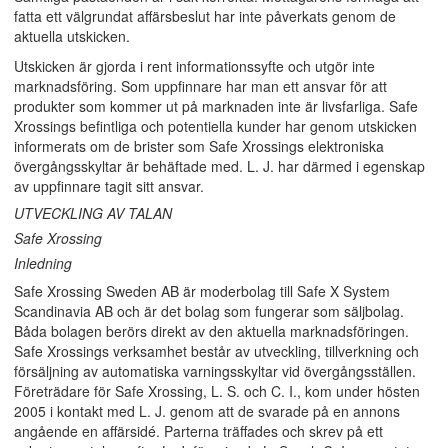
fatta ett välgrundat affärsbeslut har inte påverkats genom de
aktuella utskicken.
Utskicken är gjorda i rent informationssyfte och utgör inte
marknadsföring. Som uppfinnare har man ett ansvar för att
produkter som kommer ut på marknaden inte är livsfarliga. Safe
Xrossings befintliga och potentiella kunder har genom utskicken
informerats om de brister som Safe Xrossings elektroniska
övergångsskyltar är behäftade med. L. J. har därmed i egenskap
av uppfinnare tagit sitt ansvar.
UTVECKLING AV TALAN
Safe Xrossing
Inledning
Safe Xrossing Sweden AB är moderbolag till Safe X System
Scandinavia AB och är det bolag som fungerar som säljbolag.
Båda bolagen berörs direkt av den aktuella marknadsföringen.
Safe Xrossings verksamhet består av utveckling, tillverkning och
försäljning av automatiska varningsskyltar vid övergångsställen.
Företrädare för Safe Xrossing, L. S. och C. I., kom under hösten
2005 i kontakt med L. J. genom att de svarade på en annons
angående en affärsidé. Parterna träffades och skrev på ett