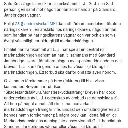
Safe Xrossings talan riktar sig också mot L. J., G. J. och S. J.
personligen samt mot någon annan som handlar på Standard
Jarlebridges vägnar.
Enligt
23 § andra stycket MFL
kan ett förbud meddelas - förutom
näringsidkaren - en anställd hos näringsidkaren, någon annan
som handlar på näringsidkarens vägnar och var och en som i
övrigt väsentligt har bidragit till marknadsföringen.
I målet har framkommit att L. J. har spelat en central roll i
marknadsföringen genom att han, tillsammans med Standard
Jarlebridge, svarat för utformningen av e-postmeddelandena och
breven. L. J. kan därigenom anses ha väsentligt bidragit till
marknadsföringen. Ett förbud ska därför omfatta även honom.
G. J. namn förekommer på brev (fakturor) till bl.a. vissa
kommuner. Breven har rubriken
”Skadeståndsfaktura/Mönsterskyddsintrång” Breven har dock
undertecknats av L. J. i egenskap av ombud (se domsbilaga 3).
Att hon på något annat sätt skulle ha medverkat i
marknadsföringen framgår inte. Endast den omständigheten att
hennes namn förekommer på några brev kan i detta fall enligt
Marknadsdomstolens mening inte anses visa att G. J. handlat på
Standard Jarlebridges vägnar eller väsentligt bidragit till