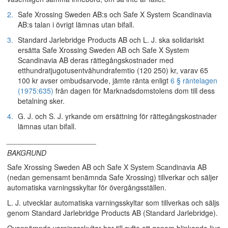
2.
Safe Xrossing Sweden AB:s och Safe X System Scandinavia
AB:s talan i övrigt lämnas utan bifall.
3.
Standard Jarlebridge Products AB och L. J. ska solidariskt
ersätta Safe Xrossing Sweden AB och Safe X System
Scandinavia AB deras rättegångskostnader med
etthundratjugotusentvåhundrafemtio (120 250) kr, varav 65
100 kr avser ombudsarvode, jämte ränta enligt
6 § räntelagen
(1975:635)
från dagen för Marknadsdomstolens dom till dess
betalning sker.
4.
G. J. och S. J. yrkande om ersättning för rättegångskostnader
lämnas utan bifall.
______________________
BAKGRUND
Safe Xrossing Sweden AB och Safe X System Scandinavia AB
(nedan gemensamt benämnda Safe Xrossing) tillverkar och säljer
automatiska varningsskyltar för övergångsställen.
L. J. utvecklar automatiska varningsskyltar som tillverkas och säljs
genom Standard Jarlebridge Products AB (Standard Jarlebridge).