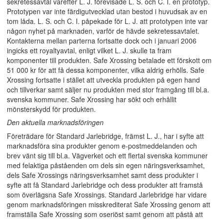
sekretessavtal varefter L. J. förevisade L. S. och C. I. en prototyp.
Prototypen var inte färdigutvecklad utan bestod i huvudsak av en
tom låda. L. S. och C. I. påpekade för L. J. att prototypen inte var
någon nyhet på marknaden, varför de hävde sekretessavtalet.
Kontakterna mellan parterna fortsatte dock och i januari 2006
ingicks ett royaltyavtal, enligt vilket L. J. skulle ta fram
komponenter till produkten. Safe Xrossing betalade ett förskott om
51 000 kr för att få dessa komponenter, vilka aldrig erhölls. Safe
Xrossing fortsatte i stället att utveckla produkten på egen hand
och tillverkar samt säljer nu produkten med stor framgång till bl.a.
svenska kommuner. Safe Xrossing har sökt och erhållit
mönsterskydd för produkten.
Den aktuella marknadsföringen
Företrädare för Standard Jarlebridge, främst L. J., har i syfte att
marknadsföra sina produkter genom e-postmeddelanden och
brev vänt sig till bl.a. Vägverket och ett flertal svenska kommuner
med felaktiga påståenden om dels sin egen näringsverksamhet,
dels Safe Xrossings näringsverksamhet samt dess produkter i
syfte att få Standard Jarlebridge och dess produkter att framstå
som överlägsna Safe Xrossings. Standard Jarlebridge har vidare
genom marknadsföringen misskrediterat Safe Xrossing genom att
framställa Safe Xrossing som oseriöst samt genom att påstå att