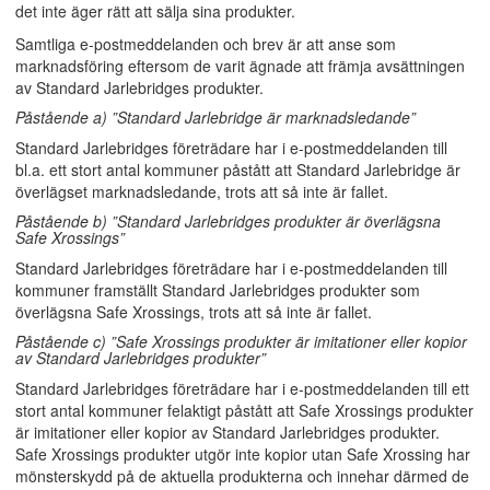
det inte äger rätt att sälja sina produkter.
Samtliga e-postmeddelanden och brev är att anse som
marknadsföring eftersom de varit ägnade att främja avsättningen
av Standard Jarlebridges produkter.
Påstående a) ”Standard Jarlebridge är marknadsledande”
Standard Jarlebridges företrädare har i e-postmeddelanden till
bl.a. ett stort antal kommuner påstått att Standard Jarlebridge är
överlägset marknadsledande, trots att så inte är fallet.
Påstående b) ”Standard Jarlebridges produkter är överlägsna
Safe Xrossings”
Standard Jarlebridges företrädare har i e-postmeddelanden till
kommuner framställt Standard Jarlebridges produkter som
överlägsna Safe Xrossings, trots att så inte är fallet.
Påstående c) ”Safe Xrossings produkter är imitationer eller kopior
av Standard Jarlebridges produkter”
Standard Jarlebridges företrädare har i e-postmeddelanden till ett
stort antal kommuner felaktigt påstått att Safe Xrossings produkter
är imitationer eller kopior av Standard Jarlebridges produkter.
Safe Xrossings produkter utgör inte kopior utan Safe Xrossing har
mönsterskydd på de aktuella produkterna och innehar därmed de