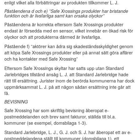
enligt vilket alla förbättringar av produkten tillkommer L. J.
Påståendena d och e) ”Safe Xrossings produkter har bristande
funktion och är livsfarliga samt kan orsaka olyckor”
Påståendena är korrekta eftersom Safe Xrossings produkter
endast är försedda med en sensor, vilket innebär en ökad risk för
olyckor och att produkterna därmed är livsfarliga.
Påstående f) ”aktörer kan ådra sig skadeståndsskyldighet genom
att köpa Safe Xrossings produkter eller på annat sätt göra affärer
och ha kontakter med Safe Xrossing”
Eftersom Safe Xrossings skyltar har satts upp utan Standard
Jarlebridges tillstånd ansåg L. J. att Standard Jarlebridge hade
rätt till ersättning. Jurister inom de berörda kommunerna har dock
uppmärksammat L. J. på att någon sådan ersättning inte går att
få.
BEVISNING
Safe Xrossing har som skriftlig bevisning åberopat e-
postmeddelanden och brev samt fakturor, ställda till bl.a.
kommuner (se exempel, domsbilaga 1-3).
Standard Jarlebridge, L. J., G. J. och S. J. har åberopat ett av e-
postmeddelandena ställt till kommuner (domsbilaga 1), ett