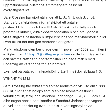
Ovannämnda varningsskyltar har till syfte att genom blinkande ljus
uppmärksamma bilister på att fotgängare passerar
övergångsstället.
Safe Xrossing har gjort gällande att L. J., G. J. och S. J. på
Standard Jarlebridges vägnar skickat ett antal e-
postmeddelanden och brev till Safe Xrossings befintliga och
potentiella kunder, vilka e-postmeddelanden och brev genom
vissa angivna påståenden utgör vilseledande marknadsföring eller
i vart fall strider mot god marknadsföringssed.
Marknadsdomstolen beslutade den 11 november 2009 att målen i
enlighet med
14 kap. 2 § rättegångsbalken
skulle handläggas i en
och samma rättegång eftersom talan i de båda målen med
undantag av kärandeparten är identiska.
Exempel på påtalad marknadsföring återfinns i domsbilaga 1-3.
YRKANDEN M.M.
Safe Xrossing har yrkat att Marknadsdomstolen vid vite om 1 000
000 kr, eller annat belopp som Marknadsdomstolen finner
verkningsfullt, förbjuder Standard Jarlebridge, L. J., G. J. och S. J.
eller någon annan som handlar å Standard Jarlebridges vägnar
att vid marknadsföring av automatiska varningsskyltar vid