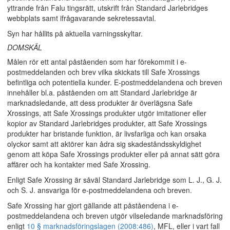
yttrande från Falu tingsrätt, utskrift från Standard Jarlebridges
webbplats samt ifrågavarande sekretessavtal.
Syn har hållits på aktuella varningsskyltar.
DOMSKÄL
Målen rör ett antal påståenden som har förekommit i e-
postmeddelanden och brev vilka skickats till Safe Xrossings
befintliga och potentiella kunder. E-postmeddelandena och breven
innehåller bl.a. påståenden om att Standard Jarlebridge är
marknadsledande, att dess produkter är överlägsna Safe
Xrossings, att Safe Xrossings produkter utgör imitationer eller
kopior av Standard Jarlebridges produkter, att Safe Xrossings
produkter har bristande funktion, är livsfarliga och kan orsaka
olyckor samt att aktörer kan ådra sig skadeståndsskyldighet
genom att köpa Safe Xrossings produkter eller på annat sätt göra
affärer och ha kontakter med Safe Xrossing.
Enligt Safe Xrossing är såväl Standard Jarlebridge som L. J., G. J.
och S. J. ansvariga för e-postmeddelandena och breven.
Safe Xrossing har gjort gällande att påståendena i e-
postmeddelandena och breven utgör vilseledande marknadsföring
enligt
10 § marknadsföringslagen (2008:486)
, MFL, eller i vart fall