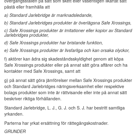
övergångsställen på sätt som skett eller väsentligen likartat sätt
påstå eller framhålla att
a) Standard Jarlebridge är marknadsledande,
b) Standard Jarlebridges produkter är överlägsna Safe Xrossings,
c) Safe Xrossings produkter är imitationer eller kopior av Standard
Jarlebridges produkter,
d) Safe Xrossings produkter har bristande funktion,
e) Safe Xrossings produkter är livsfarliga och kan orsaka olyckor,
f) aktörer kan ådra sig skadeståndsskyldighet genom att köpa
Safe Xrossings produkter eller på annat sätt göra affärer och ha
kontakter med Safe Xrossings, samt att
g) på annat sätt göra jämförelser mellan Safe Xrossings produkter
och Standard Jarlebridges näringsverksamhet eller respektive
bolags produkter som inte är rättvisande eller inte på annat sätt
beskriver riktiga förhållanden.
Standard Jarlebridge, L. J., G. J. och S. J. har bestritt samtliga
yrkanden.
Parterna har yrkat ersättning för rättegångskostnader.
GRUNDER