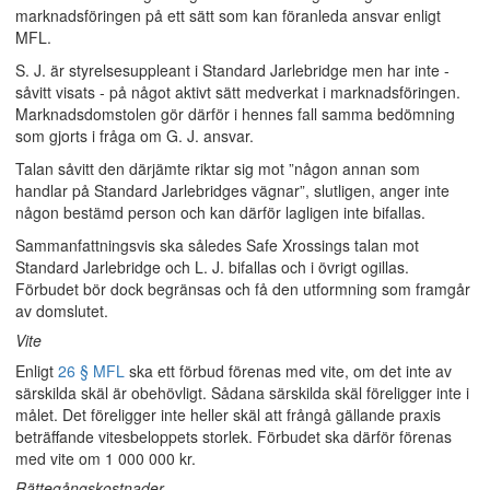
marknadsföringen på ett sätt som kan föranleda ansvar enligt
MFL.
S. J. är styrelsesuppleant i Standard Jarlebridge men har inte -
såvitt visats - på något aktivt sätt medverkat i marknadsföringen.
Marknadsdomstolen gör därför i hennes fall samma bedömning
som gjorts i fråga om G. J. ansvar.
Talan såvitt den därjämte riktar sig mot ”någon annan som
handlar på Standard Jarlebridges vägnar”, slutligen, anger inte
någon bestämd person och kan därför lagligen inte bifallas.
Sammanfattningsvis ska således Safe Xrossings talan mot
Standard Jarlebridge och L. J. bifallas och i övrigt ogillas.
Förbudet bör dock begränsas och få den utformning som framgår
av domslutet.
Vite
Enligt
26 § MFL
ska ett förbud förenas med vite, om det inte av
särskilda skäl är obehövligt. Sådana särskilda skäl föreligger inte i
målet. Det föreligger inte heller skäl att frångå gällande praxis
beträffande vitesbeloppets storlek. Förbudet ska därför förenas
med vite om 1 000 000 kr.
Rättegångskostnader