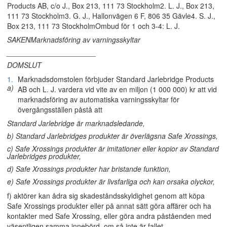
Products AB, c/o J., Box 213, 111 73 Stockholm2. L. J., Box 213,
111 73 Stockholm3. G. J., Hallonvägen 6 F, 806 35 Gävle4. S. J.,
Box 213, 111 73 StockholmOmbud för 1 och 3-4: L. J.
SAKENMarknadsföring av varningsskyltar
______________________
DOMSLUT
1.
Marknadsdomstolen förbjuder Standard Jarlebridge Products
a)
AB och L. J. vardera vid vite av en miljon (1 000 000) kr att vid
marknadsföring av automatiska varningsskyltar för
övergångsställen påstå att
Standard Jarlebridge är marknadsledande,
b) Standard Jarlebridges produkter är överlägsna Safe Xrossings,
c) Safe Xrossings produkter är imitationer eller kopior av Standard
Jarlebridges produkter,
d) Safe Xrossings produkter har bristande funktion,
e) Safe Xrossings produkter är livsfarliga och kan orsaka olyckor,
f) aktörer kan ådra sig skadeståndsskyldighet genom att köpa
Safe Xrossings produkter eller på annat sätt göra affärer och ha
kontakter med Safe Xrossing, eller göra andra påståenden med
väsentligen samma innebörd, om så inte är fallet.