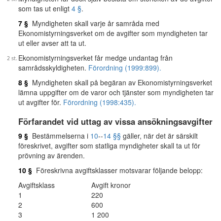
som tas ut enligt
4 §
.
7 §
Myndigheten skall varje år samråda med
Ekonomistyrningsverket om de avgifter som myndigheten tar
ut eller avser att ta ut.
Ekonomistyrningsverket får medge undantag från
samrådsskyldigheten.
Förordning (1999:899).
8 §
Myndigheten skall på begäran av Ekonomistyrningsverket
lämna uppgifter om de varor och tjänster som myndigheten tar
ut avgifter för.
Förordning (1998:435).
Förfarandet vid uttag av vissa ansökningsavgifter
9 §
Bestämmelserna i
10
--
14 §§
gäller, när det är särskilt
föreskrivet, avgifter som statliga myndigheter skall ta ut för
prövning av ärenden.
10 §
Föreskrivna avgiftsklasser motsvarar följande belopp:
Avgiftsklass
Avgift kronor
1
220
2
600
3
1 200