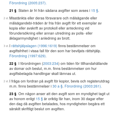
Förordning (2005:237).
21 §
Staten är fri från sådana avgifter som avses i
15 §
.
Misstänkta eller deras försvarare och målsägande eller
målsägandebi-träden är fria från avgift för ett exemplar av
kopia eller avskrift av protokoll eller anteckning vid
förundersökning eller annan utredning av polis- eller
åklagarmyndighet i anledning av brott.
I
rättshjälpslagen (1996:1619)
finns bestämmelser om
avgiftsfrihet i vissa fall för den som har beviljats rättshjälp.
Förordning (1997:629).
22 §
I förordningen (
2003:234
) om tiden för tillhandahållande
av domar och beslut, m.m. finns bestämmelser om hur
avgiftsbelagda handlingar skall lämnas ut.
I fråga om fordran på avgift för kopior, bevis och registerutdrag
m.m. finns bestämmelser i
30 a §
.
Förordning (2003:261).
23 §
Om någon anser att den avgift som en myndighet tagit ut
av honom enligt
15 §
är oriktig får han, inom 30 dagar efter
den dag då avgiften betalades, hos myndigheten begära ett
särskilt skriftligt beslut om avgiften.