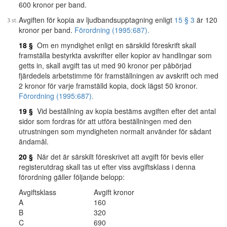
600 kronor per band.
Avgiften för kopia av ljudbandsupptagning enligt
15 § 3
är 120
kronor per band.
Förordning (1995:687).
18 §
Om en myndighet enligt en särskild föreskrift skall
framställa bestyrkta avskrifter eller kopior av handlingar som
getts in, skall avgift tas ut med 90 kronor per påbörjad
fjärdedels arbetstimme för framställningen av avskrift och med
2 kronor för varje framställd kopia, dock lägst 50 kronor.
Förordning (1995:687).
19 §
Vid beställning av kopia bestäms avgiften efter det antal
sidor som fordras för att utföra beställningen med den
utrustningen som myndigheten normalt använder för sådant
ändamål.
20 §
När det är särskilt föreskrivet att avgift för bevis eller
registerutdrag skall tas ut efter viss avgiftsklass i denna
förordning gäller följande belopp:
Avgiftsklass
Avgift kronor
A
160
B
320
C
690