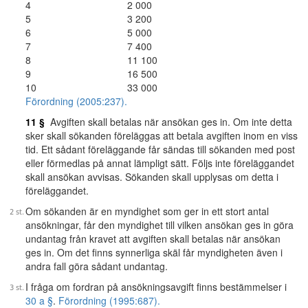
4
2 000
5
3 200
6
5 000
7
7 400
8
11 100
9
16 500
10
33 000
Förordning (2005:237).
11 §
Avgiften skall betalas när ansökan ges in. Om inte detta
sker skall sökanden föreläggas att betala avgiften inom en viss
tid. Ett sådant föreläggande får sändas till sökanden med post
eller förmedlas på annat lämpligt sätt. Följs inte föreläggandet
skall ansökan avvisas. Sökanden skall upplysas om detta i
föreläggandet.
Om sökanden är en myndighet som ger in ett stort antal
ansökningar, får den myndighet till vilken ansökan ges in göra
undantag från kravet att avgiften skall betalas när ansökan
ges in. Om det finns synnerliga skäl får myndigheten även i
andra fall göra sådant undantag.
I fråga om fordran på ansökningsavgift finns bestämmelser i
30 a §
.
Förordning (1995:687).