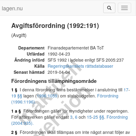
lagen.nu
Toggl
naviga
Avgiftsförordning (1992:191)
(Avgift)
Departement
Finansdepartementet BA ToT
Utfärdad
1992-04-23
I
n
a
k
t
u
e
l
l
v
e
r
s
i
o
Ändring införd
SFS 1992 i lydelse enligt SFS 2005:237
Källa
Regeringskansliets rättsdatabaser
Senast hämtad
2019-04-04
Förordningens tillämpningsområde
n
1 §
I denna förordning finns bestämmelser i anslutning till
17
-
19 §§
lagen (
1996:1059
) om statsbudgeten.
Förordning
(1996:1196).
1 a §
Förordningen gäller för myndigheter under regeringen.
För affärsverken gäller endast
3
,
6
och
15
-
25 §§
.
Förordning
(2004:935).
2 §
Förordningen skall tillämpas om inte något annat följer av