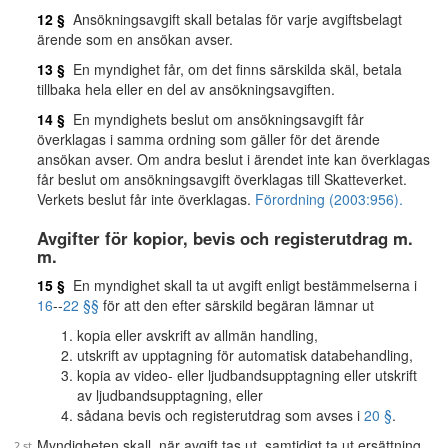
12 §
Ansökningsavgift skall betalas för varje avgiftsbelagt
ärende som en ansökan avser.
13 §
En myndighet får, om det finns särskilda skäl, betala
tillbaka hela eller en del av ansökningsavgiften.
14 §
En myndighets beslut om ansökningsavgift får
överklagas i samma ordning som gäller för det ärende
ansökan avser. Om andra beslut i ärendet inte kan överklagas
får beslut om ansökningsavgift överklagas till Skatteverket.
Verkets beslut får inte överklagas.
Förordning (2003:956).
Avgifter för kopior, bevis och registerutdrag m.
m.
15 §
En myndighet skall ta ut avgift enligt bestämmelserna i
16
--
22 §§
för att den efter särskild begäran lämnar ut
kopia eller avskrift av allmän handling,
utskrift av upptagning för automatisk databehandling,
kopia av video- eller ljudbandsupptagning eller utskrift
av ljudbandsupptagning, eller
sådana bevis och registerutdrag som avses i
20 §
.
Myndigheten skall, när avgift tas ut, samtidigt ta ut ersättning