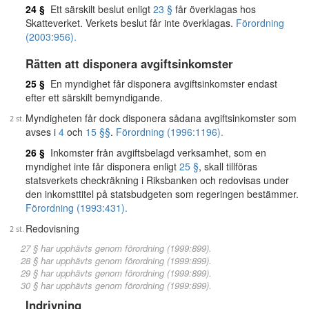
24 §
Ett särskilt beslut enligt
23 §
får överklagas hos
Skatteverket. Verkets beslut får inte överklagas.
Förordning
(2003:956).
Rätten att disponera avgiftsinkomster
25 §
En myndighet får disponera avgiftsinkomster endast
efter ett särskilt bemyndigande.
Myndigheten får dock disponera sådana avgiftsinkomster som
avses i
4
och
15 §§
.
Förordning (1996:1196).
26 §
Inkomster från avgiftsbelagd verksamhet, som en
myndighet inte får disponera enligt
25 §
, skall tillföras
statsverkets checkräkning i Riksbanken och redovisas under
den inkomsttitel på statsbudgeten som regeringen bestämmer.
Förordning (1993:431).
Redovisning
27 § har upphävts genom förordning (1999:899).
28 § har upphävts genom förordning (1999:899).
29 § har upphävts genom förordning (1999:899).
30 § har upphävts genom förordning (1999:899).
Indrivning