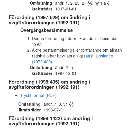
Omfattning
ändr. 1, 2, 25, 27 §§; ny 1 a §
Ikraftträder
1997-01-01
Förordning (1997:629) om ändring i
avgiftsförordningen (1992:191)
Övergångsbestämmelse
Denna förordning träder i kraft den 1 december
1997.
Äldre bestämmelser gäller fortfarande om allmän
rättshjälp har beviljats enligt
rättshjälpslagen
(1972:429)
.
Omfattning
ändr. 21 §
Ikraftträder
1997-12-01
Förordning (1998:435) om ändring i
avgiftsförordningen (1992:191)
Tryckt format (PDF)
Omfattning
ändr. 7, 8, 31 §§
Ikraftträder
1998-07-01
Förordning (1998:1422) om ändring i
avgiftsförordningen (1992:191)