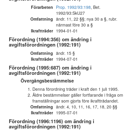
Förarbeten
Prop. 1992/93:198
, Bet.
1992/93:SkU27
Omfattning
ändr. 11, 22 §§; nya 30 a §, rubr.
närmast före 30 a §
Ikraftträder
1994-01-01
Förordning (1994:356) om ändring i
avgiftsförordningen (1992:191)
Omfattning
ändr. 15 §
Ikraftträder
1994-07-01
Förordning (1995:687) om ändring i
avgiftsförordningen (1992:191)
Övergångsbestämmelse
Denna förordning träder i kraft den 1 juli 1995.
Äldre bestämmelser gäller fortfarande i fråga om
framställningar som gjorts före ikraftträdandet.
Omfattning
ändr. 4, 10, 11, 16, 17, 18, 20 §§
Ikraftträder
1995-07-01
Förordning (1996:1196) om ändring i
avgiftsförordningen (1992:191)