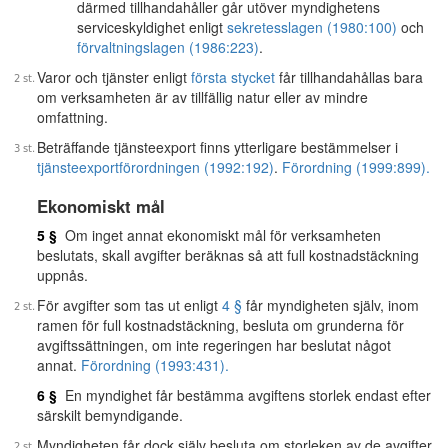
därmed tillhandahåller går utöver myndighetens
serviceskyldighet enligt
sekretesslagen (1980:100)
och
förvaltningslagen (1986:223)
.
Varor och tjänster enligt
första stycket
får tillhandahållas bara
om verksamheten är av tillfällig natur eller av mindre
omfattning.
Beträffande tjänsteexport finns ytterligare bestämmelser i
tjänsteexportförordningen (1992:192)
.
Förordning (1999:899).
Ekonomiskt mål
5 §
Om inget annat ekonomiskt mål för verksamheten
beslutats, skall avgifter beräknas så att full kostnadstäckning
uppnås.
För avgifter som tas ut enligt
4 §
får myndigheten själv, inom
ramen för full kostnadstäckning, besluta om grunderna för
avgiftssättningen, om inte regeringen har beslutat något
annat.
Förordning (1993:431).
6 §
En myndighet får bestämma avgiftens storlek endast efter
särskilt bemyndigande.
Myndigheten får dock själv besluta om storleken av de avgifter