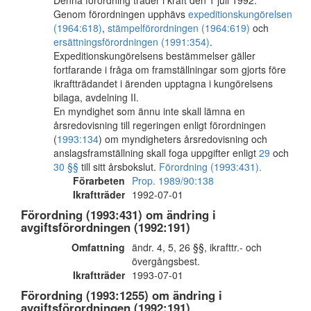
Denna förordning träder i kraft den 1 juli 1992.
Genom förordningen upphävs
expeditionskungörelsen
(1964:618)
,
stämpelförordningen (1964:619)
och
ersättningsförordningen (1991:354)
.
Expeditionskungörelsens bestämmelser gäller
fortfarande i fråga om framställningar som gjorts före
ikraftträdandet i ärenden upptagna i kungörelsens
bilaga, avdelning II.
En myndighet som ännu inte skall lämna en
årsredovisning till regeringen enligt förordningen
(
1993:134
) om myndigheters årsredovisning och
anslagsframställning skall foga uppgifter enligt
29
och
30 §§
till sitt årsbokslut.
Förordning (1993:431).
Förarbeten
Prop. 1989/90:138
Ikraftträder
1992-07-01
Förordning (1993:431) om ändring i
avgiftsförordningen (1992:191)
Omfattning
ändr. 4, 5, 26 §§, ikrafttr.- och
övergångsbest.
Ikraftträder
1993-07-01
Förordning (1993:1255) om ändring i
avgiftsförordningen (1992:191)