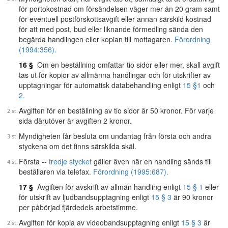
för portokostnad om försändelsen väger mer än 20 gram samt
för eventuell postförskottsavgift eller annan särskild kostnad
för att med post, bud eller liknande förmedling sända den
begärda handlingen eller kopian till mottagaren.
Förordning
(1994:356).
16 §
Om en beställning omfattar tio sidor eller mer, skall avgift
tas ut för kopior av allmänna handlingar och för utskrifter av
upptagningar för automatisk databehandling enligt
15 §
1
och
2.
Avgiften för en beställning av tio sidor är 50 kronor. För varje
sida därutöver är avgiften 2 kronor.
Myndigheten får besluta om undantag från första och andra
styckena om det finns särskilda skäl.
Första --
tredje stycket
gäller även när en handling sänds till
beställaren via telefax.
Förordning (1995:687).
17 §
Avgiften för avskrift av allmän handling enligt
15 § 1
eller
för utskrift av ljudbandsupptagning enligt
15 § 3
är 90 kronor
per påbörjad fjärdedels arbetstimme.
Avgiften för kopia av videobandsupptagning enligt
15 § 3
är