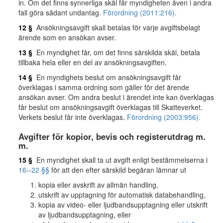
in. Om det finns synnerliga skäl får myndigheten även i andra
fall göra sådant undantag.
Förordning (2011:216).
12 §
Ansökningsavgift skall betalas för varje avgiftsbelagt
ärende som en ansökan avser.
13 §
En myndighet får, om det finns särskilda skäl, betala
tillbaka hela eller en del av ansökningsavgiften.
14 §
En myndighets beslut om ansökningsavgift får
överklagas i samma ordning som gäller för det ärende
ansökan avser. Om andra beslut i ärendet inte kan överklagas
får beslut om ansökningsavgift överklagas till Skatteverket.
Verkets beslut får inte överklagas.
Förordning (2003:956).
Avgifter för kopior, bevis och registerutdrag m.
m.
15 §
En myndighet skall ta ut avgift enligt bestämmelserna i
16
--
22 §§
för att den efter särskild begäran lämnar ut
kopia eller avskrift av allmän handling,
utskrift av upptagning för automatisk databehandling,
kopia av video- eller ljudbandsupptagning eller utskrift
av ljudbandsupptagning, eller