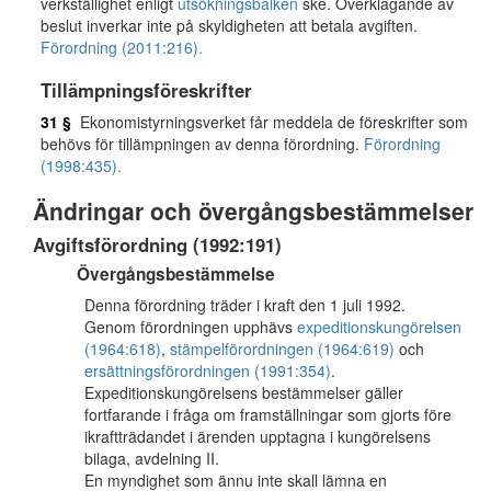
verkställighet enligt
utsökningsbalken
ske. Överklagande av
beslut inverkar inte på skyldigheten att betala avgiften.
Förordning (2011:216).
Tillämpningsföreskrifter
31 §
Ekonomistyrningsverket får meddela de föreskrifter som
behövs för tillämpningen av denna förordning.
Förordning
(1998:435).
Ändringar och övergångsbestämmelser
Avgiftsförordning (1992:191)
Övergångsbestämmelse
Denna förordning träder i kraft den 1 juli 1992.
Genom förordningen upphävs
expeditionskungörelsen
(1964:618)
,
stämpelförordningen (1964:619)
och
ersättningsförordningen (1991:354)
.
Expeditionskungörelsens bestämmelser gäller
fortfarande i fråga om framställningar som gjorts före
ikraftträdandet i ärenden upptagna i kungörelsens
bilaga, avdelning II.
En myndighet som ännu inte skall lämna en