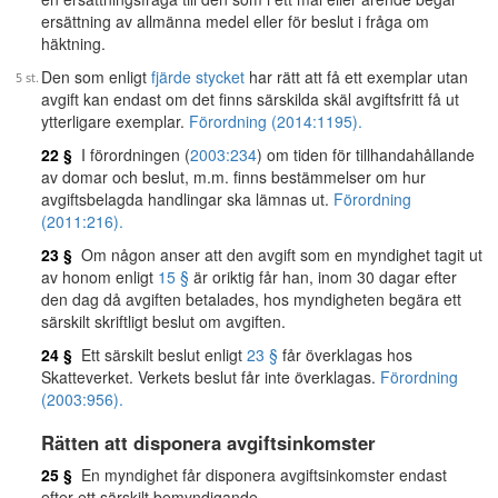
ersättning av allmänna medel eller för beslut i fråga om
häktning.
Den som enligt
fjärde stycket
har rätt att få ett exemplar utan
avgift kan endast om det finns särskilda skäl avgiftsfritt få ut
ytterligare exemplar.
Förordning (2014:1195).
22 §
I förordningen (
2003:234
) om tiden för tillhandahållande
av domar och beslut, m.m. finns bestämmelser om hur
avgiftsbelagda handlingar ska lämnas ut.
Förordning
(2011:216).
23 §
Om någon anser att den avgift som en myndighet tagit ut
av honom enligt
15 §
är oriktig får han, inom 30 dagar efter
den dag då avgiften betalades, hos myndigheten begära ett
särskilt skriftligt beslut om avgiften.
24 §
Ett särskilt beslut enligt
23 §
får överklagas hos
Skatteverket. Verkets beslut får inte överklagas.
Förordning
(2003:956).
Rätten att disponera avgiftsinkomster
25 §
En myndighet får disponera avgiftsinkomster endast
efter ett särskilt bemyndigande.