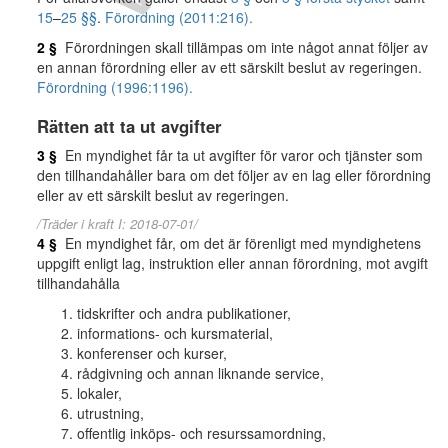
15
–
25 §§
.
Förordning (2011:216).
2 §
Förordningen skall tillämpas om inte något annat följer av
en annan förordning eller av ett särskilt beslut av regeringen.
Förordning (1996:1196).
Rätten att ta ut avgifter
3 §
En myndighet får ta ut avgifter för varor och tjänster som
den tillhandahåller bara om det följer av en lag eller förordning
eller av ett särskilt beslut av regeringen.
/Träder i kraft I: 2018-07-01/
4 §
En myndighet får, om det är förenligt med myndighetens
uppgift enligt lag, instruktion eller annan förordning, mot avgift
tillhandahålla
tidskrifter och andra publikationer,
informations- och kursmaterial,
konferenser och kurser,
rådgivning och annan liknande service,
lokaler,
utrustning,
offentlig inköps- och resurssamordning,