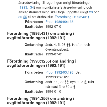
årsredovisning till regeringen enligt förordningen
(
1993:134
) om myndigheters årsredovisning och
anslagsframställning skall foga uppgifter enligt
29
och
30 §§
till sitt årsbokslut.
Förordning (1993:431).
Förarbeten
Prop. 1989/90:138
Ikraftträder
1992-07-01
Förordning (1993:431) om ändring i
avgiftsförordningen (1992:191)
Omfattning
ändr. 4, 5, 26 §§, ikrafttr.- och
övergångsbest.
Ikraftträder
1993-07-01
Förordning (1993:1255) om ändring i
avgiftsförordningen (1992:191)
Förarbeten
Prop. 1992/93:198
, Bet.
1992/93:SkU27
Omfattning
ändr. 11, 22 §§; nya 30 a §, rubr.
närmast före 30 a §
Ikraftträder
1994-01-01
Förordning (1994:356) om ändring i
avgiftsförordningen (1992:191)