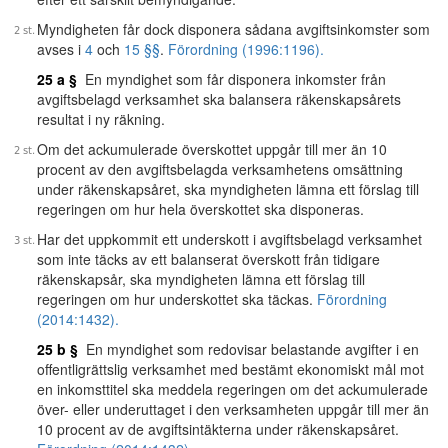
Myndigheten får dock disponera sådana avgiftsinkomster som
avses i
4
och
15 §§
.
Förordning (1996:1196).
25 a §
En myndighet som får disponera inkomster från
avgiftsbelagd verksamhet ska balansera räkenskapsårets
resultat i ny räkning.
Om det ackumulerade överskottet uppgår till mer än 10
procent av den avgiftsbelagda verksamhetens omsättning
under räkenskapsåret, ska myndigheten lämna ett förslag till
regeringen om hur hela överskottet ska disponeras.
Har det uppkommit ett underskott i avgiftsbelagd verksamhet
som inte täcks av ett balanserat överskott från tidigare
räkenskapsår, ska myndigheten lämna ett förslag till
regeringen om hur underskottet ska täckas.
Förordning
(2014:1432).
25 b §
En myndighet som redovisar belastande avgifter i en
offentligrättslig verksamhet med bestämt ekonomiskt mål mot
en inkomsttitel ska meddela regeringen om det ackumulerade
över- eller underuttaget i den verksamheten uppgår till mer än
10 procent av de avgiftsintäkterna under räkenskapsåret.