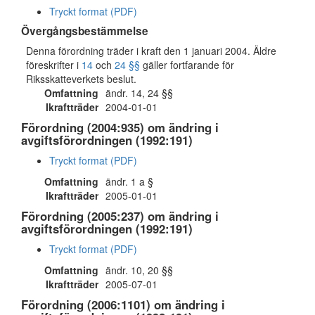
Tryckt format (PDF)
Övergångsbestämmelse
Denna förordning träder i kraft den 1 januari 2004. Äldre
föreskrifter i
14
och
24 §§
gäller fortfarande för
Riksskatteverkets beslut.
Omfattning
ändr. 14, 24 §§
Ikraftträder
2004-01-01
Förordning (2004:935) om ändring i
avgiftsförordningen (1992:191)
Tryckt format (PDF)
Omfattning
ändr. 1 a §
Ikraftträder
2005-01-01
Förordning (2005:237) om ändring i
avgiftsförordningen (1992:191)
Tryckt format (PDF)
Omfattning
ändr. 10, 20 §§
Ikraftträder
2005-07-01
Förordning (2006:1101) om ändring i