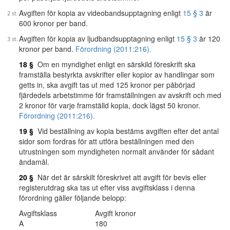
Avgiften för kopia av videobandsupptagning enligt
15 § 3
är
600 kronor per band.
Avgiften för kopia av ljudbandsupptagning enligt
15 § 3
är 120
kronor per band.
Förordning (2011:216).
18 §
Om en myndighet enligt en särskild föreskrift ska
framställa bestyrkta avskrifter eller kopior av handlingar som
getts in, ska avgift tas ut med 125 kronor per påbörjad
fjärdedels arbetstimme för framställningen av avskrift och med
2 kronor för varje framställd kopia, dock lägst 50 kronor.
Förordning (2011:216).
19 §
Vid beställning av kopia bestäms avgiften efter det antal
sidor som fordras för att utföra beställningen med den
utrustningen som myndigheten normalt använder för sådant
ändamål.
20 §
När det är särskilt föreskrivet att avgift för bevis eller
registerutdrag ska tas ut efter viss avgiftsklass i denna
förordning gäller följande belopp:
Avgiftsklass
Avgift kronor
A
180