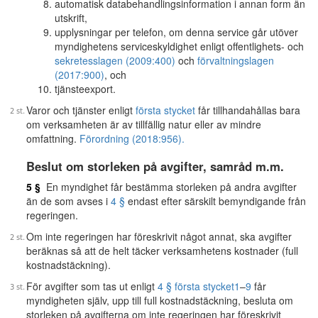
automatisk databehandlingsinformation i annan form än
utskrift,
upplysningar per telefon, om denna service går utöver
myndighetens serviceskyldighet enligt offentlighets- och
sekretesslagen (2009:400)
och
förvaltningslagen
(2017:900)
, och
tjänsteexport.
Varor och tjänster enligt
första stycket
får tillhandahållas bara
om verksamheten är av tillfällig natur eller av mindre
omfattning.
Förordning (2018:956).
Beslut om storleken på avgifter, samråd m.m.
5 §
En myndighet får bestämma storleken på andra avgifter
än de som avses i
4 §
endast efter särskilt bemyndigande från
regeringen.
Om inte regeringen har föreskrivit något annat, ska avgifter
beräknas så att de helt täcker verksamhetens kostnader (full
kostnadstäckning).
För avgifter som tas ut enligt
4 § första stycket
1
–
9
får
myndigheten själv, upp till full kostnadstäckning, besluta om
storleken på avgifterna om inte regeringen har föreskrivit