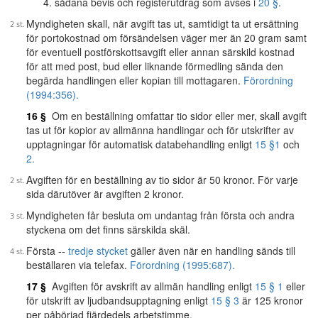
sådana bevis och registerutdrag som avses i
20 §
.
Myndigheten skall, när avgift tas ut, samtidigt ta ut ersättning
för portokostnad om försändelsen väger mer än 20 gram samt
för eventuell postförskottsavgift eller annan särskild kostnad
för att med post, bud eller liknande förmedling sända den
begärda handlingen eller kopian till mottagaren.
Förordning
(1994:356).
16 §
Om en beställning omfattar tio sidor eller mer, skall avgift
tas ut för kopior av allmänna handlingar och för utskrifter av
upptagningar för automatisk databehandling enligt
15 §
1
och
2.
Avgiften för en beställning av tio sidor är 50 kronor. För varje
sida därutöver är avgiften 2 kronor.
Myndigheten får besluta om undantag från första och andra
styckena om det finns särskilda skäl.
Första --
tredje stycket
gäller även när en handling sänds till
beställaren via telefax.
Förordning (1995:687).
17 §
Avgiften för avskrift av allmän handling enligt
15 § 1
eller
för utskrift av ljudbandsupptagning enligt
15 § 3
är 125 kronor
per påbörjad fjärdedels arbetstimme.