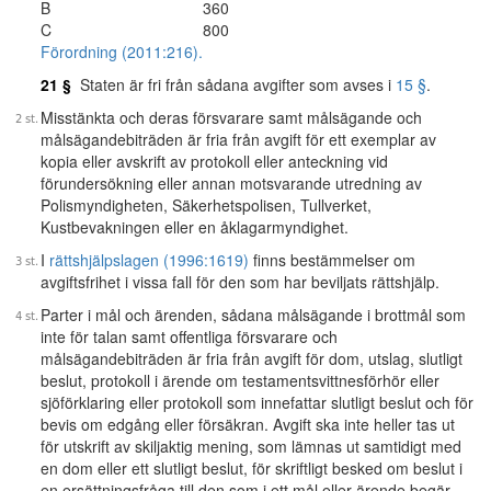
B
360
C
800
Förordning (2011:216).
21 §
Staten är fri från sådana avgifter som avses i
15 §
.
Misstänkta och deras försvarare samt målsägande och
målsägandebiträden är fria från avgift för ett exemplar av
kopia eller avskrift av protokoll eller anteckning vid
förundersökning eller annan motsvarande utredning av
Polismyndigheten, Säkerhetspolisen, Tullverket,
Kustbevakningen eller en åklagarmyndighet.
I
rättshjälpslagen (1996:1619)
finns bestämmelser om
avgiftsfrihet i vissa fall för den som har beviljats rättshjälp.
Parter i mål och ärenden, sådana målsägande i brottmål som
inte för talan samt offentliga försvarare och
målsägandebiträden är fria från avgift för dom, utslag, slutligt
beslut, protokoll i ärende om testamentsvittnesförhör eller
sjöförklaring eller protokoll som innefattar slutligt beslut och för
bevis om edgång eller försäkran. Avgift ska inte heller tas ut
för utskrift av skiljaktig mening, som lämnas ut samtidigt med
en dom eller ett slutligt beslut, för skriftligt besked om beslut i
en ersättningsfråga till den som i ett mål eller ärende begär