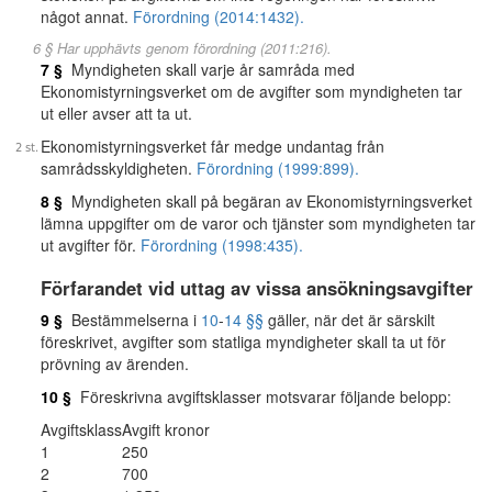
något annat.
Förordning (2014:1432).
6 § Har upphävts genom förordning (2011:216).
7 §
Myndigheten skall varje år samråda med
Ekonomistyrningsverket om de avgifter som myndigheten tar
ut eller avser att ta ut.
Ekonomistyrningsverket får medge undantag från
samrådsskyldigheten.
Förordning (1999:899).
8 §
Myndigheten skall på begäran av Ekonomistyrningsverket
lämna uppgifter om de varor och tjänster som myndigheten tar
ut avgifter för.
Förordning (1998:435).
Förfarandet vid uttag av vissa ansökningsavgifter
9 §
Bestämmelserna i
10
-
14 §§
gäller, när det är särskilt
föreskrivet, avgifter som statliga myndigheter skall ta ut för
prövning av ärenden.
10 §
Föreskrivna avgiftsklasser motsvarar följande belopp:
Avgiftsklass
Avgift kronor
1
250
2
700