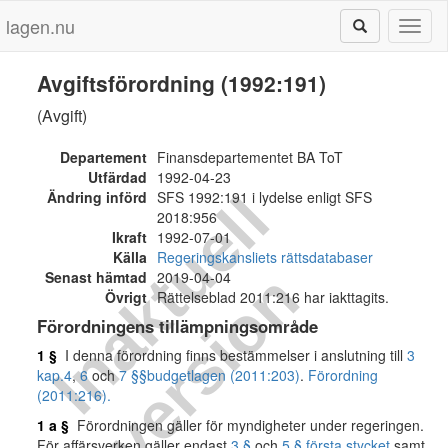
lagen.nu
Toggl
naviga
Avgiftsförordning (1992:191)
(Avgift)
Departement
Finansdepartementet BA ToT
Utfärdad
1992-04-23
I
n
a
k
t
u
e
l
l
v
e
r
s
i
o
Ändring införd
SFS 1992:191 i lydelse enligt SFS
2018:956
Ikraft
1992-07-01
Källa
Regeringskansliets rättsdatabaser
n
Senast hämtad
2019-04-04
Övrigt
Rättelseblad 2011:216 har iakttagits.
Förordningens tillämpningsområde
1 §
I denna förordning finns bestämmelser i anslutning till
3
kap.
4
,
6
och
7 §§
budgetlagen (2011:203)
.
Förordning
(2011:216).
1 a §
Förordningen gäller för myndigheter under regeringen.
För affärsverken gäller endast
3 §
och
5 § första stycket
samt