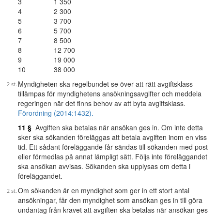
3
1 350
4
2 300
5
3 700
6
5 700
7
8 500
8
12 700
9
19 000
10
38 000
Myndigheten ska regelbundet se över att rätt avgiftsklass
tillämpas för myndighetens ansökningsavgifter och meddela
regeringen när det finns behov av att byta avgiftsklass.
Förordning (2014:1432).
11 §
Avgiften ska betalas när ansökan ges in. Om inte detta
sker ska sökanden föreläggas att betala avgiften inom en viss
tid. Ett sådant föreläggande får sändas till sökanden med post
eller förmedlas på annat lämpligt sätt. Följs inte föreläggandet
ska ansökan avvisas. Sökanden ska upplysas om detta i
föreläggandet.
Om sökanden är en myndighet som ger in ett stort antal
ansökningar, får den myndighet som ansökan ges in till göra
undantag från kravet att avgiften ska betalas när ansökan ges