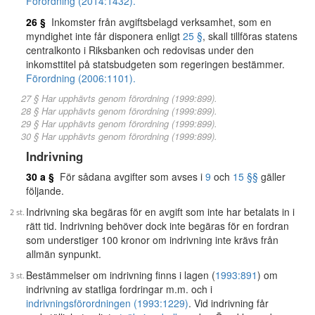
Förordning (2014:1432).
26 §
Inkomster från avgiftsbelagd verksamhet, som en
myndighet inte får disponera enligt
25 §
, skall tillföras statens
centralkonto i Riksbanken och redovisas under den
inkomsttitel på statsbudgeten som regeringen bestämmer.
Förordning (2006:1101).
27 § Har upphävts genom förordning (1999:899).
28 § Har upphävts genom förordning (1999:899).
29 § Har upphävts genom förordning (1999:899).
30 § Har upphävts genom förordning (1999:899).
Indrivning
30 a §
För sådana avgifter som avses i
9
och
15 §§
gäller
följande.
Indrivning ska begäras för en avgift som inte har betalats in i
rätt tid. Indrivning behöver dock inte begäras för en fordran
som understiger 100 kronor om indrivning inte krävs från
allmän synpunkt.
Bestämmelser om indrivning finns i lagen (
1993:891
) om
indrivning av statliga fordringar m.m. och i
indrivningsförordningen (1993:1229)
. Vid indrivning får