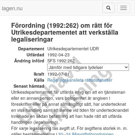
lagen.nu
Toggl
naviga
Förordning (1992:262) om rätt för
Utrikesdepartementet att verkställa
legaliseringar
Departement
Utrikesdepartementet UDR
Utfärdad
1992-04-23
U
p
p
h
ä
v
d
f
ö
r
f
a
t
t
n
i
n
Ändring införd
SFS 1992:262
g
Ikraft
1992-07-01
Källa
Regeringskansliets rättsdatabaser
Senast hämtad
Utrikesdepartementet får utfärda intyg om att en tjänsteman
eller en annan person, vars befogenhet är angiven i
föreskrifter eller på annat allmängiltigt sätt, har undertecknat
en viss handling samt att denne vid tiden för undertecknandet
innehade en sådan befattning att han hade rätt att utfärda
handlingen (legalisering).
För varje legalisering tas avgift ut. För avgiftens storlek m. m.
gäller bestämmelserna i
20
--
24 §§
avgiftsförordningen