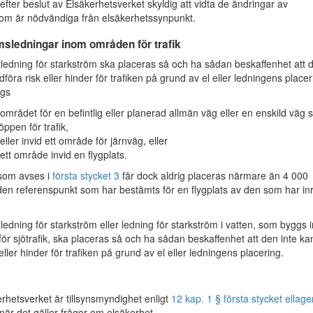
fter beslut av Elsäkerhetsverket skyldig att vidta de ändringar av
om är nödvändiga från elsäkerhetssynpunkt.
msledningar inom områden för trafik
ledning för starkström ska placeras så och ha sådan beskaffenhet att 
föra risk eller hinder för trafiken på grund av el eller ledningens placer
gs
området för en befintlig eller planerad allmän väg eller en enskild väg
öppen för trafik,
eller invid ett område för järnväg, eller
ett område invid en flygplats.
som avses i
första stycket 3
får dock aldrig placeras närmare än 4 000
den referenspunkt som har bestämts för en flygplats av den som har inr
ledning för starkström eller ledning för starkström i vatten, som byggs
för sjötrafik, ska placeras så och ha sådan beskaffenhet att den inte ka
eller hinder för trafiken på grund av el eller ledningens placering.
hetsverket är tillsynsmyndighet enligt
12 kap. 1 § första stycket ellage
när det gäller frågor om elsäkerhet.