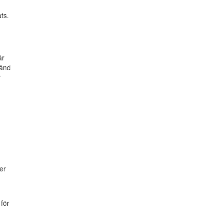
ts.
år
stånd
r
er
för