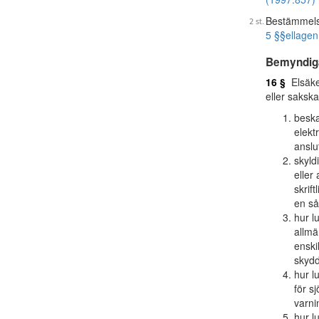
Bestämmelse
5 §§
ellagen
Bemyndig
16 §
Elsäker
eller saksk
beska
elekt
anslu
skyld
eller
skrif
en så
hur l
allmän
enski
skydd
hur l
för s
varni
hur l