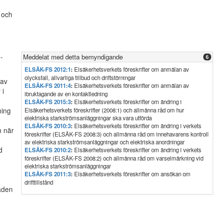
och
-
Meddelat med detta bemyndigande
6
ELSÄK-FS 2012:1
:
Elsäkerhetsverkets föreskrifter om anmälan av
olycksfall, allvarliga tillbud och driftstörningar
 av
ELSÄK-FS 2011:4
:
Elsäkerhetsverkets föreskrifter om anmälan av
 i
ibruktagande av en kontaktledning
ELSÄK-FS 2015:3
:
Elsäkerhetsverkets föreskrifter om ändring i
ning
Elsäkerhetsverkets föreskrifter (2008:1) och allmänna råd om hur
elektriska starkströmsanläggningar ska vara utförda
ELSÄK-FS 2010:3
:
Elsäkerhetsverkets föreskrifter om ändring i verkets
n när
föreskrifter (ELSÄK-FS 2008:3) och allmänna råd om innehavarens kontroll
av elektriska starkströmsanläggningar och elektriska anordningar
d
ELSÄK-FS 2010:2
:
Elsäkerhetsverkets föreskrifter om ändring i verkets
föreskrifter (ELSÄK-FS 2008:2) och allmänna råd om varselmärkning vid
elektriska starkströmsanläggningar
ELSÄK-FS 2011:3
:
Elsäkerhetsverkets föreskrifter om ansökan om
drifttillstånd
råden