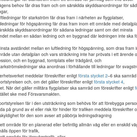
ägens behov får dras fram och om särskilda skyddsanordningar för så
ngar,
uftledningar för starkström får dras fram i närheten av flygplatser,
riledningar för högspänning får dras fram inom ett område med detaljpl
rskilda skyddsanordningar för sådana ledningar samt om det minsta
ndet mellan en sådan ledning och en byggnad där ledningen inte ska f
insta avståndet mellan en luftledning för högspänning, som dras fram 
mråde utan detaljplan och vars sträckning inte har prövats i ett ärende
ssion, och en byggnad, tomtplats eller trädgård, och
tarkströmsledningar ska anordnas i förhållande till ledningar för svagst
erhetsverket meddelar föreskrifter enligt
första stycket 2
–6 ska samråd
rtstyrelsen och, om det gäller föreskrifter enligt
första stycket 4
,
et. När det gäller militära flygplatser ska samråd om föreskrifter enligt
f
stället ske med Försvarsmakten.
rtstyrelsen får i den utsträckning som behövs för att förebygga perso
da på grund av el eller risk för hinder för trafiken meddela föreskrifter 
kyldighet för den som avser att påbörja ledningsdragning
ett område för en planerad eller befintlig allmän väg eller en enskild vä
ålls öppen för trafik,
ett område för järnvägstrafik, eller