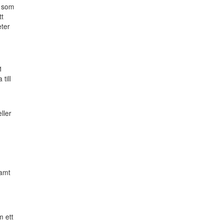
e som
tt
eter
1
till
ller
n
samt
m ett