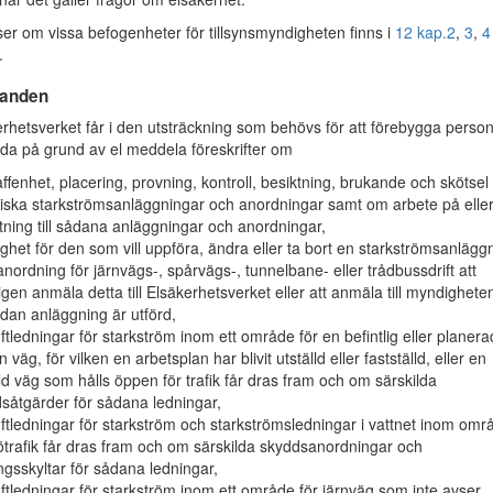
r om vissa befogenheter för tillsynsmyndigheten finns i
12 kap.
2
,
3
,
4
.
anden
hetsverket får i den utsträckning som behövs för att förebygga person
ada på grund av el meddela föreskrifter om
ffenhet, placering, provning, kontroll, besiktning, brukande och skötsel
riska starkströmsanläggningar och anordningar samt om arbete på eller
tning till sådana anläggningar och anordningar,
ighet för den som vill uppföra, ändra eller ta bort en starkströmsanlägg
 anordning för järnvägs-, spårvägs-, tunnelbane- eller trådbussdrift att
tligen anmäla detta till Elsäkerhetsverket eller att anmäla till myndighete
dan anläggning är utförd,
uftledningar för starkström inom ett område för en befintlig eller planera
 väg, för vilken en arbetsplan har blivit utställd eller fastställd, eller en
ld väg som hålls öppen för trafik får dras fram och om särskilda
såtgärder för sådana ledningar,
uftledningar för starkström och starkströmsledningar i vattnet inom om
jötrafik får dras fram och om särskilda skyddsanordningar och
ngsskyltar för sådana ledningar,
uftledningar för starkström inom ett område för järnväg som inte avser