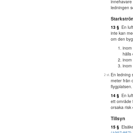
innehavare e
ledningen s
Starkströ
13 §
En luft
inte kan med
om den byg
inom 
hålls 
inom 
inom 
En ledning 
meter från 
flygplatsen.
14 §
En luft
ett område 
orsaka risk 
Tillsyn
15 §
Elsäker
(1997:857)