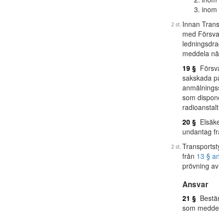
inom 
Innan Trans
med Försvar
ledningsdrag
meddela när
19 §
Försvar
sakskada på 
anmälningss
som dispone
radioanstal
20 §
Elsäker
undantag f
Transportsty
från
13 § an
prövning a
Ansvar
21 §
Bestämm
som meddela