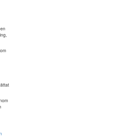
den
ing,
 som
ättat
 inom
n
n