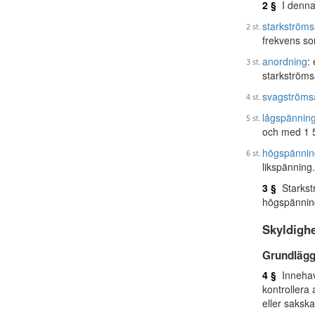
2 §
I denna
starkström
frekvens so
anordning
:
starkströms
svagströms
lågspännin
och med 1 5
högspännin
likspänning.
3 §
Starkstr
högspänning
Skyldighe
Grundlägg
4 §
Innehava
kontrollera
eller saksk