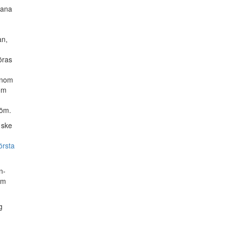
dana
an,
öras
inom
 om
röm.
 ske
örsta
n-
om
g