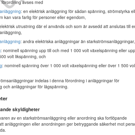
 förordning avses med
sanläggning
: en elektrisk anläggning för sådan spänning, strömstyrka el
m kan vara farlig för personer eller egendom,
 elektrisk utrustning där el används och som är avsedd att anslutas till e
anläggning,
anläggning
: andra elektriska anläggningar än starkströmsanläggningar,
g
: nominell spänning upp till och med 1 000 volt växelspänning eller upp t
00 volt likspänning, och
g
: nominell spänning över 1 000 volt växelspänning eller över 1 500 vol
ömsanläggningar indelas i denna förordning i anläggningar för
 och anläggningar för lågspänning.
ter
ande skyldigheter
ren av en starkströmsanläggning eller anordning ska fortlöpande
 att anläggningen eller anordningen ger betryggande säkerhet mot pers
ada.