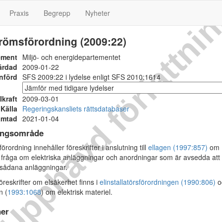
Upphävd författni
Praxis
Begrepp
Nyheter
römsförordning (2009:22)
ement
Miljö- och energidepartementet
ärdad
2009-01-22
nförd
SFS 2009:22 i lydelse enligt SFS 2010:1614
Ikraft
2009-03-01
Källa
Regeringskansliets rättsdatabaser
ämtad
2021-01-04
ingsområde
ordning innehåller föreskrifter i anslutning till
ellagen (1997:857)
om
i fråga om elektriska anläggningar och anordningar som är avsedda att
l sådana anläggningar.
föreskrifter om elsäkerhet finns i
elinstallatörsförordningen (1990:806)
o
n (
1993:1068
) om elektrisk materiel.
ner