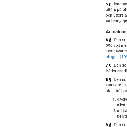
5 §
Innehava
utförs på el
och utförs 
att betrygg
Anmälnin
6 §
Den som 
000 volt me
innehavaren
ellagen (19
7 §
Den som 
trådbussdrif
8 §
Den som
starkströms
utan dröjsm
olyck
allvar
drift
betyd
9 §
Den som 