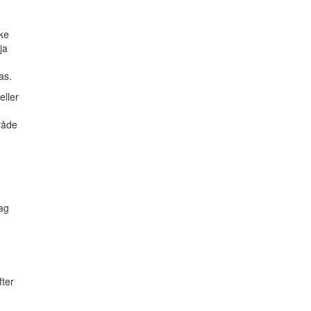
ke
ja
as.
eller
råde
tag
fter