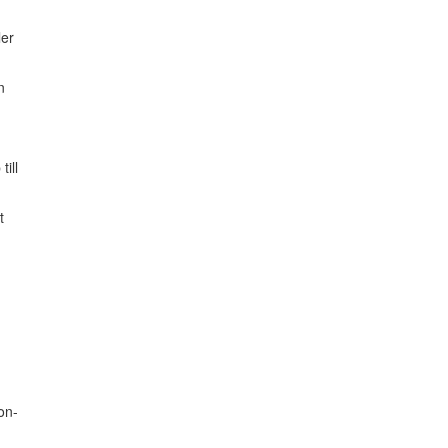
ler
n
ill
t
on-