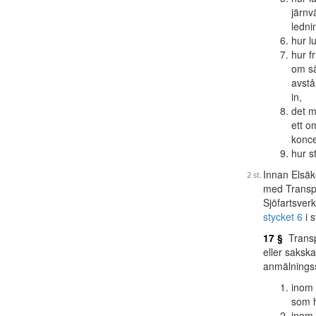
järnv
ledni
hur l
hur f
om sä
avstå
in,
det m
ett o
konce
hur s
Innan Elsäk
med Transpo
Sjöfartsverk
stycket 6
i 
17 §
Transpo
eller sakska
anmälningss
inom 
som h
inom 