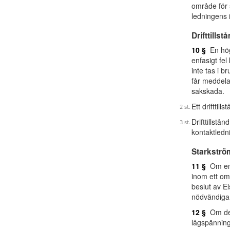
område för s
ledningens i
Drifttillst
10 §
En högs
enfasigt fe
inte tas i br
får meddela
sakskada.
Ett drifttill
Drifttillstån
kontaktledni
Starkströ
11 §
Om en l
inom ett om
beslut av E
nödvändiga 
12 §
Om det 
lågspänning