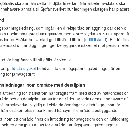
jötrafik ska anmäla detta till Sjöfartsverket. När arbetet avslutats ska
nnehavare anmäla till Sjöfartsverket hur ledningen slutligen har placera
ånd
pänningsledning, som ingår i en direktjordad anläggning där det vid
l kan uppkomma jordslutningsström med större styrka än 500 ampere, f
uk innan Elsäkerhetsverket gett tillstånd till det (
drifttillstånd
). Ett driftill
s endast om anläggningen ger betryggande säkerhet mot person- elle
stånd får begränsas till att gälla för viss tid.
d enligt
första stycket
behövs inte om högspänningsledningen är en
ng för järnvägsdrift.
msledningar inom område med detaljplan
uftledning för starkström har dragits fram med stöd av nätkoncession
råde och en detaljplan antas för området, är ledningens innehavare eft
lsäkerhetsverket skyldig att vidta de ändringar av ledningen som är
från elsäkerhetssynpunkt med hänsyn till områdets bebyggande.
inom ett område finns en luftledning för svagström och en luftledning 
 och en detaljplan antas för området, är lågspänningsledningens