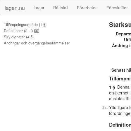
lagen.nu
Lagar
Rättsfall
Förarbeten
Föreskrifter
Starkst
Tillämpningsområde (1 §)
Definitioner (2 - 3 §§)
Depart
Skyldigheter (4 §)
Utf
Ändringar och övergångsbestämmelser
Ändring i
Senast h
Tillämpn
1 §
Denna för
elsäkerhet 
anslutas til
Ytterligare 
förordninge
Definitio