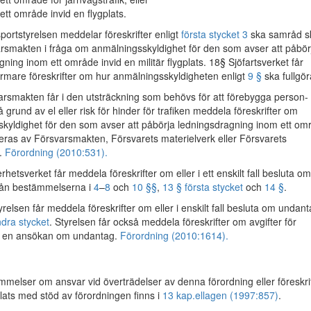
ett område invid en flygplats.
portstyrelsen meddelar föreskrifter enligt
första stycket 3
ska samråd s
smakten i fråga om anmälningsskyldighet för den som avser att påbör
ning inom ett område invid en militär flygplats. 18§ Sjöfartsverket får
mare föreskrifter om hur anmälningsskyldigheten enligt
9 §
ska fullgör
smakten får i den utsträckning som behövs för att förebygga person- 
grund av el eller risk för hinder för trafiken meddela föreskrifter om
kyldighet för den som avser att påbörja ledningsdragning inom ett om
ras av Försvarsmakten, Försvarets materielverk eller Försvarets
t.
Förordning (2010:531).
hetsverket får meddela föreskrifter om eller i ett enskilt fall besluta om
rån bestämmelserna i
4
–
8
och
10 §§
,
13 § första stycket
och
14 §
.
relsen får meddela föreskrifter om eller i enskilt fall besluta om undan
dra stycket
. Styrelsen får också meddela föreskrifter om avgifter för
v en ansökan om undantag.
Förordning (2010:1614).
elser om ansvar vid överträdelser av denna förordning eller föreskri
ts med stöd av förordningen finns i
13 kap.
ellagen (1997:857)
.