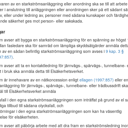
ren av en starkströmsanläggning eller anordning ska se till att arbet
ler i anslutning till anläggningen eller anordningen sker på ett sådant sä
av, eller under ledning av, personer med sådana kunskaper och färdigh
ande säkerhet ges mot person- eller sakskada.
gar
avser att bygga en starkströmsanläggning för en spänning av högst 
llan fasledare ska för samråd om lämpliga skyddsåtgärder anmäla detta 
 av en sådan befintlig starkströmsanläggning som avses i
9 kap. 3 §
97:857)
.
avser att ta en kontaktledning för järnvägs-, spårvägs-, tunnelbane- e
t i bruk ska anmäla detta till Elsäkerhetsverket.
 är innehavare av en nätkoncession enligt
ellagen (1997:857)
eller e
anläggning för järnvägs-, spårvägs-, tunnelbane- eller trådbussdrift ska
ål till Elsäkerhetsverket anmäla
sfall i den egna starkströmsanläggningen som inträffat på grund av el 
liga tillbud till sådana olycksfall, och
störningar i den egna starkströmsanläggningen som kan ha väsentlig
else för elsäkerheten.
avser att påbörja arbete med att dra fram en starkströmsledning ino