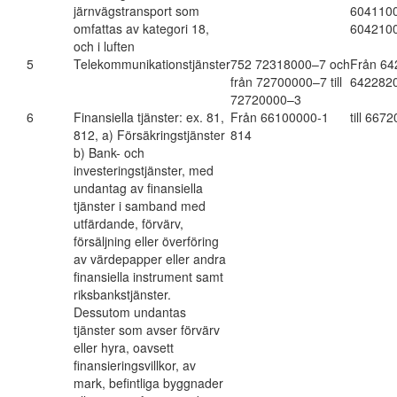
järnvägstransport som
604110
omfattas av kategori 18,
604210
och i luften
5
Telekommunikationstjänster
752 72318000–7 och
Från 642
från 72700000–7 till
642282
72720000–3
6
Finansiella tjänster: ex. 81,
Från 66100000-1
till 667
812, a) Försäkringstjänster
814
b) Bank- och
investeringstjänster, med
undantag av finansiella
tjänster i samband med
utfärdande, förvärv,
försäljning eller överföring
av värdepapper eller andra
finansiella instrument samt
riksbankstjänster.
Dessutom undantas
tjänster som avser förvärv
eller hyra, oavsett
finansieringsvillkor, av
mark, befintliga byggnader