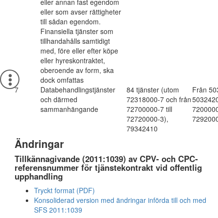
eller annan fast egendom
eller som avser rättigheter
till sådan egendom.
Finansiella tjänster som
tillhandahålls samtidigt
med, före eller efter köpe
eller hyreskontraktet,
oberoende av form, ska
dock omfattas
7
Databehandlingstjänster
84 tjänster (utom
Från 503
och därmed
72318000-7 och från
5032420
sammanhängande
72700000-7 till
72000000
72720000-3),
729200
79342410
Ändringar
Tillkännagivande (2011:1039) av CPV- och CPC-
referensnummer för tjänstekontrakt vid offentlig
upphandling
Tryckt format (PDF)
Konsoliderad version med ändringar införda till och med
SFS 2011:1039