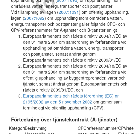
upphandling och lagen (
2007:1092
) om upphandling inom
områdena vatten, energi, transporter och posttjänster
Vid tillämpning av lagen (
2007:1091
) om offentlig upphandling,
lagen (
2007:1092
) om upphandling inom områdena vatten,
energi, transporter och posttjänster gäller följande CPC- och
CPV-referensnummer för A-tjänster och B-tjänster enligt
Europaparlamentets och rådets direktiv 2004/17/EG av
den 31 mars 2004 om samordning av förfarandena vid
upphandling på områdena vatten, energi, transporter
och posttjänster, senast ändrat genom
Europaparlamentets och rådets direktiv 2009/81/EG,
Europaparlamentets och rådets direktiv 2004/18/EG av
den 31 mars 2004 om samordning av förfarandena vid
offentlig upphandling av byggentreprenader, varor och
tjänster, senast ändrat genom Europaparlamentets och
rådets direktiv 2009/81/EG, och
Europaparlamentets och rådets förordning (EG) nr
2195/2002 av den 5 november 2002
om gemensam
terminologi vid offentlig upphandling (CPV).
Förteckning över tjänstekontrakt (A-tjänster)
Kategori
Beskrivning
CPCreferensnummer
CPVref