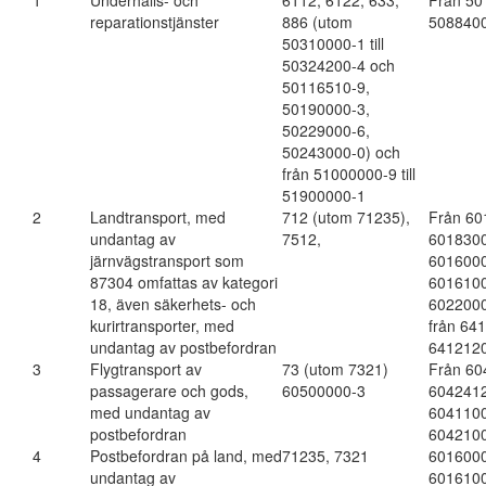
1
Underhålls- och
6112, 6122, 633,
Från 501
reparationstjänster
886 (utom
508840
50310000-1 till
50324200-4 och
50116510-9,
50190000-3,
50229000-6,
50243000-0) och
från 51000000-9 till
51900000-1
2
Landtransport, med
712 (utom 71235),
Från 601
undantag av
7512,
6018300
järnvägstransport som
6016000
87304 omfattas av kategori
6016100
18, även säkerhets- och
6022000
kurirtransporter, med
från 641
undantag av postbefordran
641212
3
Flygtransport av
73 (utom 7321)
Från 604
passagerare och gods,
60500000-3
6042412
med undantag av
6041100
postbefordran
6042100
4
Postbefordran på land, med
71235, 7321
601600
undantag av
601610